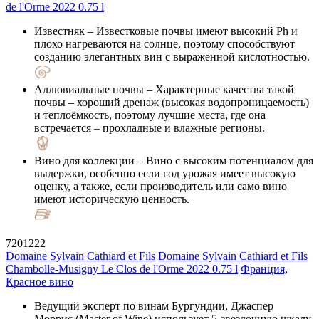
Известняк
– Известковые почвы имеют высокий Ph и
плохо нагреваются на солнце, поэтому способствуют
созданию элегантных вин с выраженной кислотностью.
Аллювиальные почвы
– Характерные качества такой
почвы – хороший дренаж (высокая водопроницаемость)
и теплоёмкость, поэтому лучшие места, где она
встречается – прохладные и влажные регионы.
Вино для коллекции
– Вино с высоким потенциалом для
выдержки, особенно если год урожая имеет высокую
оценку, а также, если производитель или само вино
имеют историческую ценность.
7201222
Domaine Sylvain Cathiard et Fils
Domaine Sylvain Cathiard et Fils
Chambolle-Musigny Le Clos de l'Orme 2022 0.75 l
Франция,
Красное вино
Ведущий эксперт по винам Бургундии, Джаспер
Моррис (Master of Wine) использует 5-звездочную шкалу,