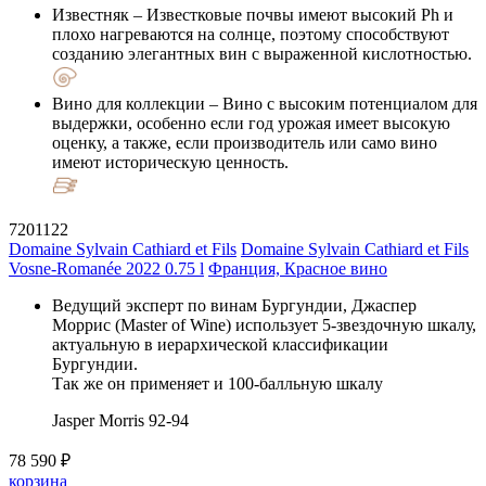
Известняк
– Известковые почвы имеют высокий Ph и
плохо нагреваются на солнце, поэтому способствуют
созданию элегантных вин с выраженной кислотностью.
Вино для коллекции
– Вино с высоким потенциалом для
выдержки, особенно если год урожая имеет высокую
оценку, а также, если производитель или само вино
имеют историческую ценность.
7201122
Domaine Sylvain Cathiard et Fils
Domaine Sylvain Cathiard et Fils
Vosne-Romanée 2022 0.75 l
Франция, Красное вино
Ведущий эксперт по винам Бургундии, Джаспер
Моррис (Master of Wine) использует 5-звездочную шкалу,
актуальную в иерархической классификации
Бургундии.
Так же он применяет и 100-балльную шкалу
Jasper Morris
92-94
78 590 ₽
корзина