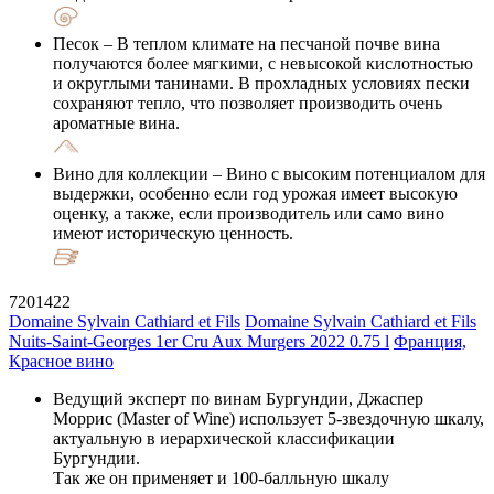
Песок
– В теплом климате на песчаной почве вина
получаются более мягкими, с невысокой кислотностью
и округлыми танинами. В прохладных условиях пески
сохраняют тепло, что позволяет производить очень
ароматные вина.
Вино для коллекции
– Вино с высоким потенциалом для
выдержки, особенно если год урожая имеет высокую
оценку, а также, если производитель или само вино
имеют историческую ценность.
7201422
Domaine Sylvain Cathiard et Fils
Domaine Sylvain Cathiard et Fils
Nuits-Saint-Georges 1er Cru Aux Murgers 2022 0.75 l
Франция,
Красное вино
Ведущий эксперт по винам Бургундии, Джаспер
Моррис (Master of Wine) использует 5-звездочную шкалу,
актуальную в иерархической классификации
Бургундии.
Так же он применяет и 100-балльную шкалу