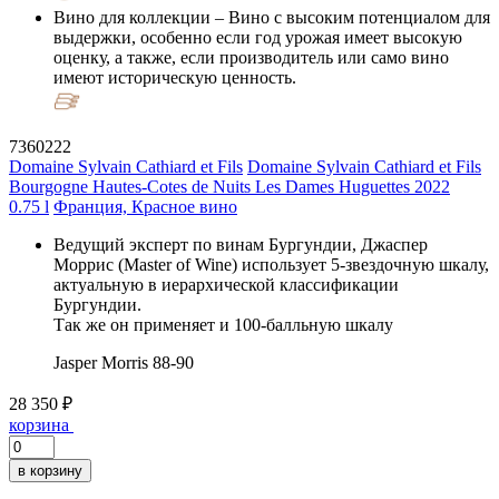
Вино для коллекции
– Вино с высоким потенциалом для
выдержки, особенно если год урожая имеет высокую
оценку, а также, если производитель или само вино
имеют историческую ценность.
7360222
Domaine Sylvain Cathiard et Fils
Domaine Sylvain Cathiard et Fils
Bourgogne Hautes-Cotes de Nuits Les Dames Huguettes 2022
0.75 l
Франция, Красное вино
Ведущий эксперт по винам Бургундии, Джаспер
Моррис (Master of Wine) использует 5-звездочную шкалу,
актуальную в иерархической классификации
Бургундии.
Так же он применяет и 100-балльную шкалу
Jasper Morris
88-90
28 350 ₽
корзина
в корзину