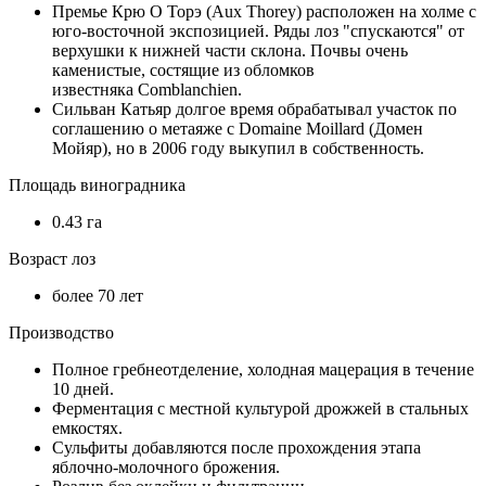
Премье Крю О Торэ (Aux Thorey) расположен на холме с
юго-восточной экспозицией. Ряды лоз "спускаются" от
верхушки к нижней части склона. Почвы очень
каменистые, состящие из обломков
известняка Comblanchien.
Сильван Катьяр долгое время обрабатывал участок по
соглашению о метаяже с Domaine Moillard (Домен
Мойяр), но в 2006 году выкупил в собственность.
Площадь виноградника
0.43 га
Возраст лоз
более 70 лет
Производство
Полное гребнеотделение, холодная мацерация в течение
10 дней.
Ферментация с местной культурой дрожжей в стальных
емкостях.
Сульфиты добавляются после прохождения этапа
яблочно-молочного брожения.