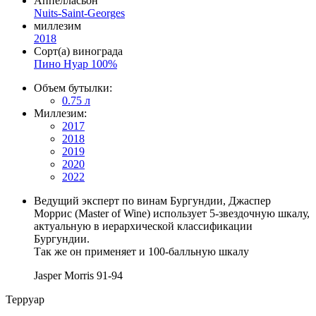
Аппелласьон
Nuits-Saint-Georges
миллезим
2018
Сорт(а) винограда
Пино Нуар 100%
Объем бутылки:
0.75 л
Миллезим:
2017
2018
2019
2020
2022
Ведущий эксперт по винам Бургундии, Джаспер
Моррис (Master of Wine) использует 5-звездочную шкалу,
актуальную в иерархической классификации
Бургундии.
Так же он применяет и 100-балльную шкалу
Jasper Morris
91-94
Терруар