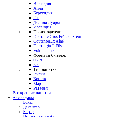
Виктория
Айла
Бургундия
Гоа
Долина Луары
Ирландия
Производители
Domaine Gros Frère et Sœur
Coutanseaux Aîné
Dumangin J. Fils
Voirin-Jumel
Форматы бутылок
0.7 л
3 л
Тип напитка
Виски
Коньяк
Мар
Ратафья
Все крепкие напитки
Аксессуары
Бокал
Декантер
Караф
Подарочный набор