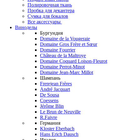
Полировочная ткань
Пробка для декантера
Сумка для бокалов
Все аксессуары
Виноделы
Бургундия
Domaine de la Vougeraie
Domaine Gros Frère et Sœur
Domaine Fourrier
Château de la Maltroye
Domaine Coquard Loison-Fleurot
Domaine Perrot-Minot
Domaine Jean-Marc Millot
Шампань
Frerejean Frères
André Jacquart
De Sousa
Coessens
Jérôme Blin
Le Brun de Neuville
R.Faivre
Германия
Kloster Eberbach
Hans Erich Dausch
Италия