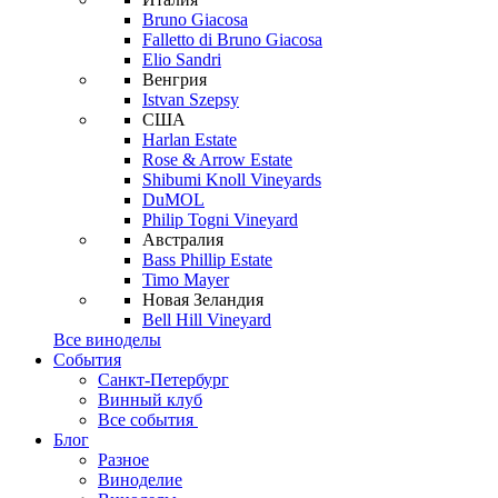
Bruno Giacosa
Falletto di Bruno Giacosa
Elio Sandri
Венгрия
Istvan Szepsy
США
Harlan Estate
Rose & Arrow Estate
Shibumi Knoll Vineyards
DuMOL
Philip Togni Vineyard
Австралия
Bass Phillip Estate
Timo Mayer
Новая Зеландия
Bell Hill Vineyard
Все виноделы
События
Санкт-Петербург
Винный клуб
Все события
Блог
Разное
Виноделие