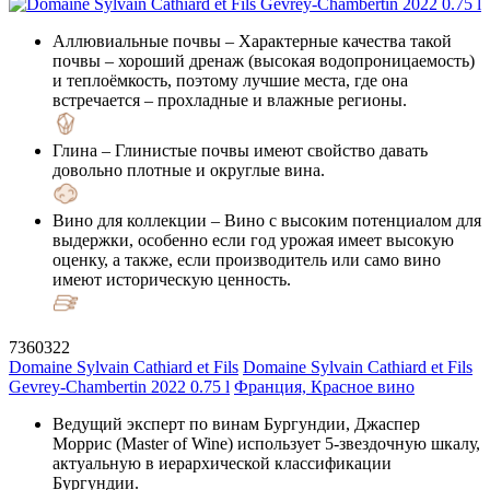
Аллювиальные почвы
– Характерные качества такой
почвы – хороший дренаж (высокая водопроницаемость)
и теплоёмкость, поэтому лучшие места, где она
встречается – прохладные и влажные регионы.
Глина
– Глинистые почвы имеют свойство давать
довольно плотные и округлые вина.
Вино для коллекции
– Вино с высоким потенциалом для
выдержки, особенно если год урожая имеет высокую
оценку, а также, если производитель или само вино
имеют историческую ценность.
7360322
Domaine Sylvain Cathiard et Fils
Domaine Sylvain Cathiard et Fils
Gevrey-Chambertin 2022 0.75 l
Франция, Красное вино
Ведущий эксперт по винам Бургундии, Джаспер
Моррис (Master of Wine) использует 5-звездочную шкалу,
актуальную в иерархической классификации
Бургундии.