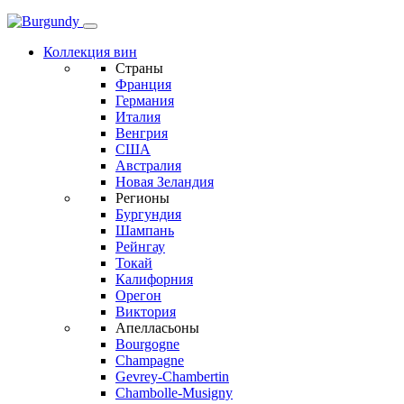
Коллекция вин
Страны
Франция
Германия
Италия
Венгрия
США
Австралия
Новая Зеландия
Регионы
Бургундия
Шампань
Рейнгау
Токай
Калифорния
Орегон
Виктория
Апелласьоны
Bourgogne
Champagne
Gevrey-Chambertin
Chambolle-Musigny