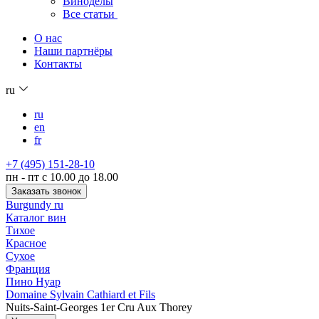
Виноделы
Все статьи
О нас
Наши партнёры
Контакты
ru
ru
en
fr
+7 (495) 151-28-10
пн - пт с 10.00 до 18.00
Заказать звонок
Burgundy ru
Каталог вин
Тихое
Красное
Сухое
Франция
Пино Нуар
Domaine Sylvain Cathiard et Fils
Nuits-Saint-Georges 1er Cru Aux Thorey