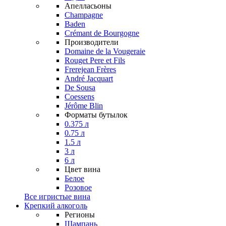
Апелласьоны
Champagne
Baden
Crémant de Bourgogne
Производители
Domaine de la Vougeraie
Rouget Pere et Fils
Frerejean Frères
André Jacquart
De Sousa
Coessens
Jérôme Blin
Форматы бутылок
0.375 л
0.75 л
1.5 л
3 л
6 л
Цвет вина
Белое
Розовое
Все игристые вина
Крепкий алкоголь
Регионы
Шампань