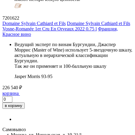
7201622
Domaine Sylvain Cathiard et Fils
Domaine Sylvain Cathiard et Fils
Vosne-Romanée 1er Cru En Orveaux 2022 0.75 l
Франция,
Красное вино
Ведущий эксперт по винам Бургундии, Джаспер
Моррис (Master of Wine) использует 5-звездочную шкалу,
актуальную в иерархической классификации
Бургундии.
Так же он применяет и 100-балльную шкалу
Jasper Morris
93-95
226 540 ₽
корзина
в корзину
Самовывоз
г. Москва, ул. Никольская, д. 19-21/1