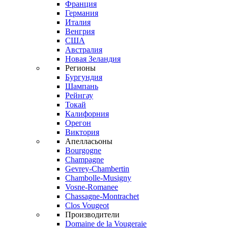
Франция
Германия
Италия
Венгрия
США
Австралия
Новая Зеландия
Регионы
Бургундия
Шампань
Рейнгау
Токай
Калифорния
Орегон
Виктория
Апелласьоны
Bourgogne
Champagne
Gevrey-Chambertin
Chambolle-Musigny
Vosne-Romanee
Chassagne-Montrachet
Clos Vougeot
Производители
Domaine de la Vougeraie