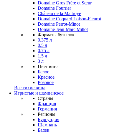
Domaine Gros Frère et Sœur
Domaine Fourrier
Château de la Maltroye
Domaine Coquard Loison-Fleurot
Domaine Perrot-Minot
Domaine Jean-Marc Millot
Форматы бутылок
0.375 л
0.5 л
0.75 л
1.5 л
3 л
Цвет вина
Белое
Красное
Розовое
Все тихие вина
Игристые и шампанское
Страны
Франция
Германия
Регионы
Бургундия
Шампань
Баден