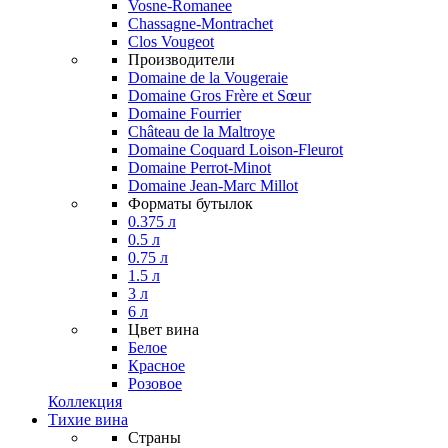
Vosne-Romanee
Chassagne-Montrachet
Clos Vougeot
Производители
Domaine de la Vougeraie
Domaine Gros Frère et Sœur
Domaine Fourrier
Château de la Maltroye
Domaine Coquard Loison-Fleurot
Domaine Perrot-Minot
Domaine Jean-Marc Millot
Форматы бутылок
0.375 л
0.5 л
0.75 л
1.5 л
3 л
6 л
Цвет вина
Белое
Красное
Розовое
Коллекция
Тихие вина
Страны