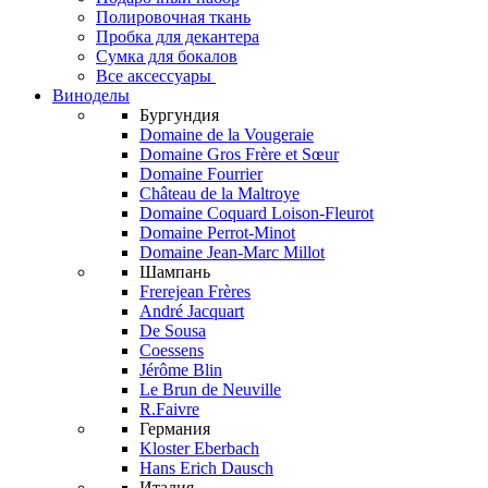
Полировочная ткань
Пробка для декантера
Сумка для бокалов
Все аксессуары
Виноделы
Бургундия
Domaine de la Vougeraie
Domaine Gros Frère et Sœur
Domaine Fourrier
Château de la Maltroye
Domaine Coquard Loison-Fleurot
Domaine Perrot-Minot
Domaine Jean-Marc Millot
Шампань
Frerejean Frères
André Jacquart
De Sousa
Coessens
Jérôme Blin
Le Brun de Neuville
R.Faivre
Германия
Kloster Eberbach
Hans Erich Dausch
Италия