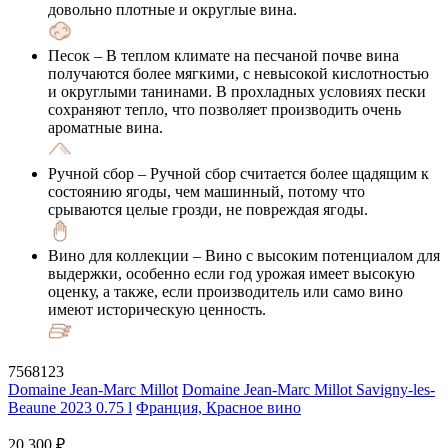
довольно плотные и округлые вина.
Песок
– В теплом климате на песчаной почве вина
получаются более мягкими, с невысокой кислотностью
и округлыми танинами. В прохладных условиях пески
сохраняют тепло, что позволяет производить очень
ароматные вина.
Ручной сбор
– Ручной сбор считается более щадящим к
состоянию ягоды, чем машинный, потому что
срываются целые грозди, не повреждая ягоды.
Вино для коллекции
– Вино с высоким потенциалом для
выдержки, особенно если год урожая имеет высокую
оценку, а также, если производитель или само вино
имеют историческую ценность.
7568123
Domaine Jean-Marc Millot
Domaine Jean-Marc Millot Savigny-les-
Beaune 2023 0.75 l
Франция, Красное вино
20 300 ₽