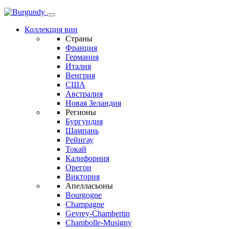
Коллекция вин
Страны
Франция
Германия
Италия
Венгрия
США
Австралия
Новая Зеландия
Регионы
Бургундия
Шампань
Рейнгау
Токай
Калифорния
Орегон
Виктория
Апелласьоны
Bourgogne
Champagne
Gevrey-Chambertin
Chambolle-Musigny