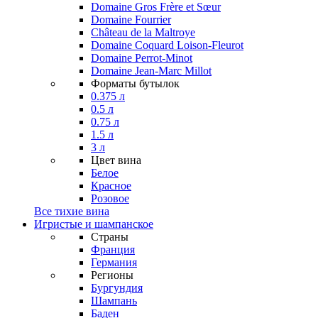
Domaine Gros Frère et Sœur
Domaine Fourrier
Château de la Maltroye
Domaine Coquard Loison-Fleurot
Domaine Perrot-Minot
Domaine Jean-Marc Millot
Форматы бутылок
0.375 л
0.5 л
0.75 л
1.5 л
3 л
Цвет вина
Белое
Красное
Розовое
Все тихие вина
Игристые и шампанское
Страны
Франция
Германия
Регионы
Бургундия
Шампань
Баден