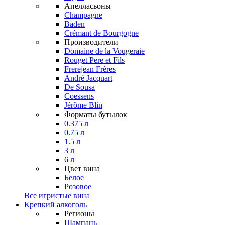
Апелласьоны
Champagne
Baden
Crémant de Bourgogne
Производители
Domaine de la Vougeraie
Rouget Pere et Fils
Frerejean Frères
André Jacquart
De Sousa
Coessens
Jérôme Blin
Форматы бутылок
0.375 л
0.75 л
1.5 л
3 л
6 л
Цвет вина
Белое
Розовое
Все игристые вина
Крепкий алкоголь
Регионы
Шампань