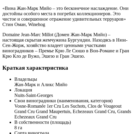
«Вина Жан-Марк Мийо – это бесконечное наслаждение. Они
достойны особого места в погребах коллекционеров. Это
чистое и совершенное отражение удивительных терруаров»
Стин Оман, Winehog
Domaine Jean-Marc Millot (Домен Жан-Марк Мийо) –
настоящая скрытая жемчужина Бургундии. Находясь в Нюи-
Сен-Жорж, хозяйство владеет ценными участками
виноградников – Премье Крю Ле Сюшо в Вон-Романе и Гран
Крю Кло де Вужо, Эшезо и Гран Эшезо.
Краткая характеристика
Владельцы
Жан-Марк и Аликс Мийо
Локация
Nuits-Saint-Georges
Свои виноградники (наименования, категория)
Vosne-Romanée 1er Cru Les Suchots, Clos de Vougeout
Grand Cru Grand Maupertuis, Echezeaux Grand Cru, Grands
Echezeaux Grand Cru
В собственности (площадь)
8 га
Сорта винограда