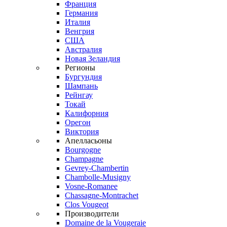
Франция
Германия
Италия
Венгрия
США
Австралия
Новая Зеландия
Регионы
Бургундия
Шампань
Рейнгау
Токай
Калифорния
Орегон
Виктория
Апелласьоны
Bourgogne
Champagne
Gevrey-Chambertin
Chambolle-Musigny
Vosne-Romanee
Chassagne-Montrachet
Clos Vougeot
Производители
Domaine de la Vougeraie