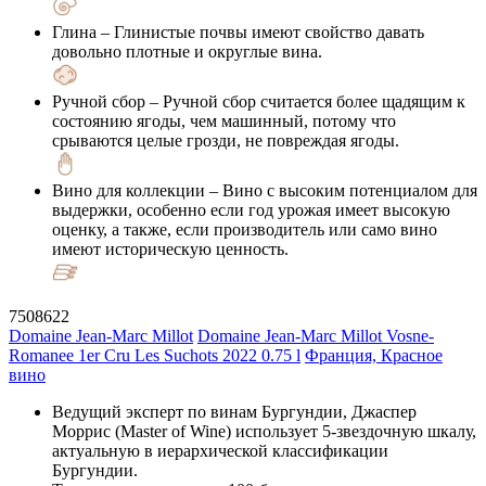
Глина
– Глинистые почвы имеют свойство давать
довольно плотные и округлые вина.
Ручной сбор
– Ручной сбор считается более щадящим к
состоянию ягоды, чем машинный, потому что
срываются целые грозди, не повреждая ягоды.
Вино для коллекции
– Вино с высоким потенциалом для
выдержки, особенно если год урожая имеет высокую
оценку, а также, если производитель или само вино
имеют историческую ценность.
7508622
Domaine Jean-Marc Millot
Domaine Jean-Marc Millot Vosne-
Romanee 1er Cru Les Suchots 2022 0.75 l
Франция, Красное
вино
Ведущий эксперт по винам Бургундии, Джаспер
Моррис (Master of Wine) использует 5-звездочную шкалу,
актуальную в иерархической классификации
Бургундии.