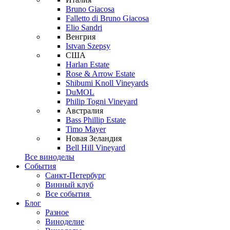
Bruno Giacosa
Falletto di Bruno Giacosa
Elio Sandri
Венгрия
Istvan Szepsy
США
Harlan Estate
Rose & Arrow Estate
Shibumi Knoll Vineyards
DuMOL
Philip Togni Vineyard
Австралия
Bass Phillip Estate
Timo Mayer
Новая Зеландия
Bell Hill Vineyard
Все виноделы
События
Санкт-Петербург
Винный клуб
Все события
Блог
Разное
Виноделие