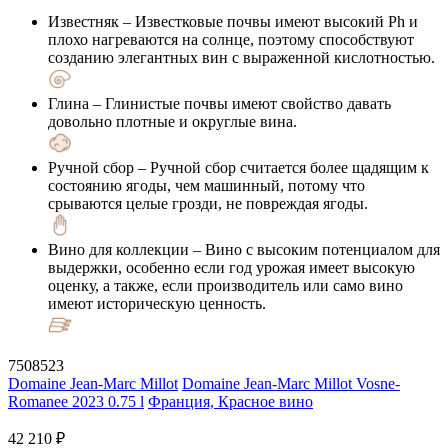
Известняк
– Известковые почвы имеют высокий Ph и
плохо нагреваются на солнце, поэтому способствуют
созданию элегантных вин с выраженной кислотностью.
Глина
– Глинистые почвы имеют свойство давать
довольно плотные и округлые вина.
Ручной сбор
– Ручной сбор считается более щадящим к
состоянию ягоды, чем машинный, потому что
срываются целые грозди, не повреждая ягоды.
Вино для коллекции
– Вино с высоким потенциалом для
выдержки, особенно если год урожая имеет высокую
оценку, а также, если производитель или само вино
имеют историческую ценность.
7508523
Domaine Jean-Marc Millot
Domaine Jean-Marc Millot Vosne-
Romanee 2023 0.75 l
Франция, Красное вино
42 210 ₽