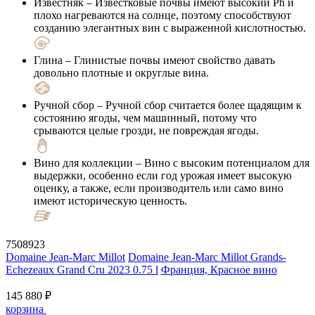
Известняк
– Известковые почвы имеют высокий Ph и
плохо нагреваются на солнце, поэтому способствуют
созданию элегантных вин с выраженной кислотностью.
Глина
– Глинистые почвы имеют свойство давать
довольно плотные и округлые вина.
Ручной сбор
– Ручной сбор считается более щадящим к
состоянию ягоды, чем машинный, потому что
срываются целые грозди, не повреждая ягоды.
Вино для коллекции
– Вино с высоким потенциалом для
выдержки, особенно если год урожая имеет высокую
оценку, а также, если производитель или само вино
имеют историческую ценность.
7508923
Domaine Jean-Marc Millot
Domaine Jean-Marc Millot Grands-
Echezeaux Grand Cru 2023 0.75 l
Франция, Красное вино
145 880 ₽
корзина