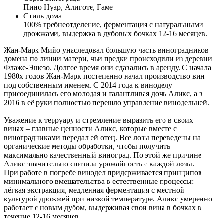
Пино Нуар, Алиготе, Гаме
Стиль дома
100% гребнеотделение, ферментация с натуральными
дрожжами, выдержка в дубовых бочках 12-16 месяцев.
Жан-Марк Мийо унаследовал большую часть виноградников
домена по линии матери, чьи предки происходили из деревни
Флаже-Эшезо. Долгое время они сдавались в аренду. С начала
1980х годов Жан-Марк постепенно начал производство вин
под собственным именем. С 2014 года к виноделу
присоединилась его молодая и талантливая дочь Аликс, а в
2016 в её руки полностью перешло управление винодельней.
Уважение к терруару и стремление выразить его в своих
винах – главные ценности Аликс, которые вместе с
виноградниками передал ей отец. Все лозы переведены на
органические методы обработки, чтобы получить
максимально качественный виноград. По этой же причине
Аликс значительно снизила урожайность с каждой лозы.
При работе в погребе винодел придерживается принципов
минимального вмешательства в естественные процессы:
лёгкая экстракция, медленная ферментация с местной
культурой дрожжей при низкой температуре. Аликс умеренно
работает с новым дубом, выдерживая свои вина в бочках в
течение 12-16 месяцев.