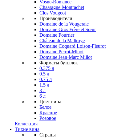
Vosne-Romanee
Chassagne-Montrachet
Clos Vougeot
Производители
Domaine de la Vougeraie
Domaine Gros Frère et Sœur
Domaine Fourrier
Château de la Maltroye
Domaine Coquard Loison-Fleurot
Domaine Perrot-Minot
Domaine Jean-Marc Millot
Форматы бутылок
0.375 л
0.5 л
0.75 л
1.5 л
3 л
6 л
Цвет вина
Белое
Красное
Розовое
Коллекция
Тихие вина
Страны