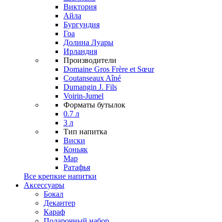
Виктория
Айла
Бургундия
Гоа
Долина Луары
Ирландия
Производители
Domaine Gros Frère et Sœur
Coutanseaux Aîné
Dumangin J. Fils
Voirin-Jumel
Форматы бутылок
0.7 л
3 л
Тип напитка
Виски
Коньяк
Мар
Ратафья
Все крепкие напитки
Аксессуары
Бокал
Декантер
Караф
Подарочный набор