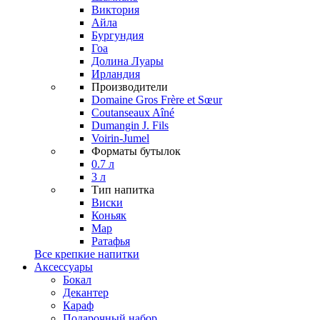
Виктория
Айла
Бургундия
Гоа
Долина Луары
Ирландия
Производители
Domaine Gros Frère et Sœur
Coutanseaux Aîné
Dumangin J. Fils
Voirin-Jumel
Форматы бутылок
0.7 л
3 л
Тип напитка
Виски
Коньяк
Мар
Ратафья
Все крепкие напитки
Аксессуары
Бокал
Декантер
Караф
Подарочный набор