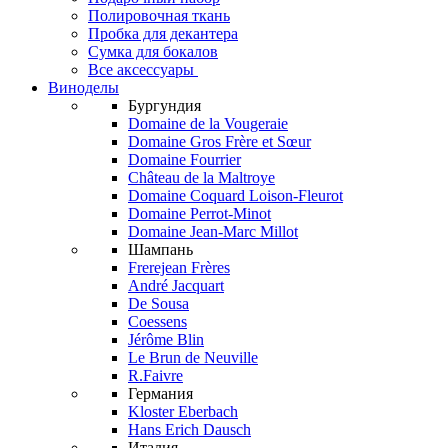
Полировочная ткань
Пробка для декантера
Сумка для бокалов
Все аксессуары
Виноделы
Бургундия
Domaine de la Vougeraie
Domaine Gros Frère et Sœur
Domaine Fourrier
Château de la Maltroye
Domaine Coquard Loison-Fleurot
Domaine Perrot-Minot
Domaine Jean-Marc Millot
Шампань
Frerejean Frères
André Jacquart
De Sousa
Coessens
Jérôme Blin
Le Brun de Neuville
R.Faivre
Германия
Kloster Eberbach
Hans Erich Dausch
Италия