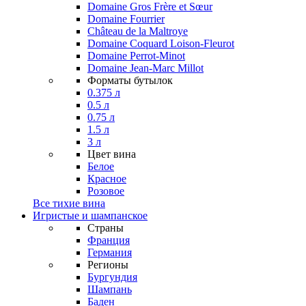
Domaine Gros Frère et Sœur
Domaine Fourrier
Château de la Maltroye
Domaine Coquard Loison-Fleurot
Domaine Perrot-Minot
Domaine Jean-Marc Millot
Форматы бутылок
0.375 л
0.5 л
0.75 л
1.5 л
3 л
Цвет вина
Белое
Красное
Розовое
Все тихие вина
Игристые и шампанское
Страны
Франция
Германия
Регионы
Бургундия
Шампань
Баден