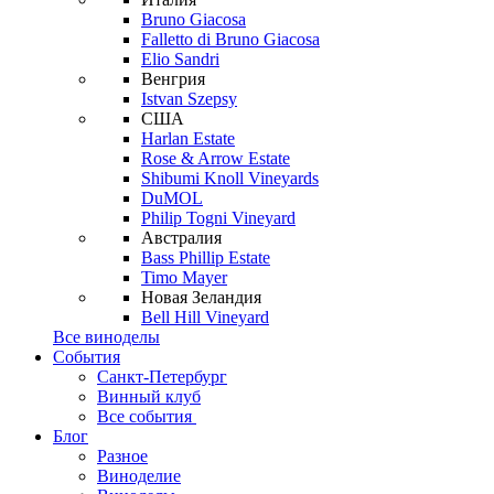
Bruno Giacosa
Falletto di Bruno Giacosa
Elio Sandri
Венгрия
Istvan Szepsy
США
Harlan Estate
Rose & Arrow Estate
Shibumi Knoll Vineyards
DuMOL
Philip Togni Vineyard
Австралия
Bass Phillip Estate
Timo Mayer
Новая Зеландия
Bell Hill Vineyard
Все виноделы
События
Санкт-Петербург
Винный клуб
Все события
Блог
Разное
Виноделие