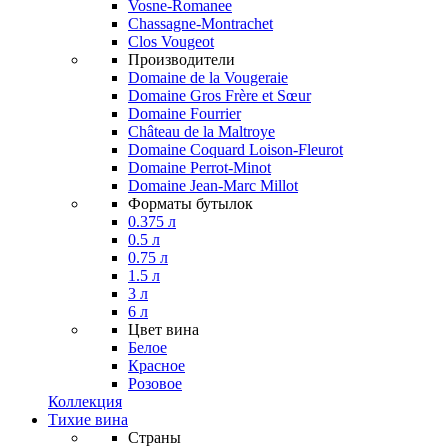
Vosne-Romanee
Chassagne-Montrachet
Clos Vougeot
Производители
Domaine de la Vougeraie
Domaine Gros Frère et Sœur
Domaine Fourrier
Château de la Maltroye
Domaine Coquard Loison-Fleurot
Domaine Perrot-Minot
Domaine Jean-Marc Millot
Форматы бутылок
0.375 л
0.5 л
0.75 л
1.5 л
3 л
6 л
Цвет вина
Белое
Красное
Розовое
Коллекция
Тихие вина
Страны