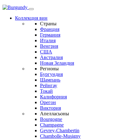
Коллекция вин
Страны
Франция
Германия
Италия
Венгрия
США
Австралия
Новая Зеландия
Регионы
Бургундия
Шампань
Рейнгау
Токай
Калифорния
Орегон
Виктория
Апелласьоны
Bourgogne
Champagne
Gevrey-Chambertin
Chambolle-Musigny