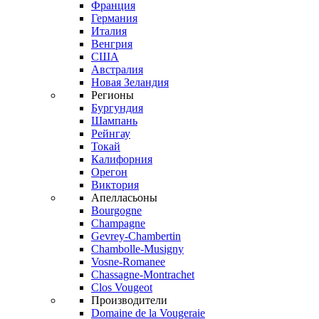
Франция
Германия
Италия
Венгрия
США
Австралия
Новая Зеландия
Регионы
Бургундия
Шампань
Рейнгау
Токай
Калифорния
Орегон
Виктория
Апелласьоны
Bourgogne
Champagne
Gevrey-Chambertin
Chambolle-Musigny
Vosne-Romanee
Chassagne-Montrachet
Clos Vougeot
Производители
Domaine de la Vougeraie