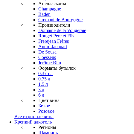
Апелласьоны
Champagne
Baden
Crémant de Bourgogne
Производители
Domaine de la Vougeraie
Rouget Pere et Fils
Frerejean Frères
André Jacquart
De Sousa
Coessens
Jérôme Blin
Форматы бутылок
0.375 л
0.75 л
1.5 л
3 л
6 л
Цвет вина
Белое
Розовое
Все игристые вина
Крепкий алкоголь
Регионы
Шампань