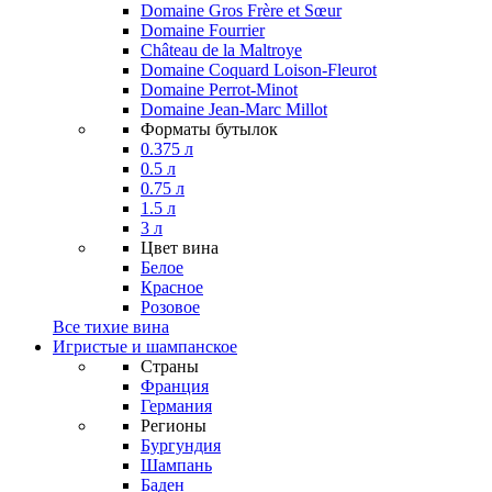
Domaine Gros Frère et Sœur
Domaine Fourrier
Château de la Maltroye
Domaine Coquard Loison-Fleurot
Domaine Perrot-Minot
Domaine Jean-Marc Millot
Форматы бутылок
0.375 л
0.5 л
0.75 л
1.5 л
3 л
Цвет вина
Белое
Красное
Розовое
Все тихие вина
Игристые и шампанское
Страны
Франция
Германия
Регионы
Бургундия
Шампань
Баден