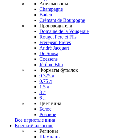
Апелласьоны
Champagne
Baden
Crémant de Bourgogne
Производители
Domaine de la Vougeraie
Rouget Pere et Fils
Frerejean Frères
André Jacquart
De Sousa
Coessens
Jérôme Blin
Форматы бутылок
0.375 л
0.75 л
1.5 л
3 л
6 л
Цвет вина
Белое
Розовое
Все игристые вина
Крепкий алкоголь
Регионы
Шампань