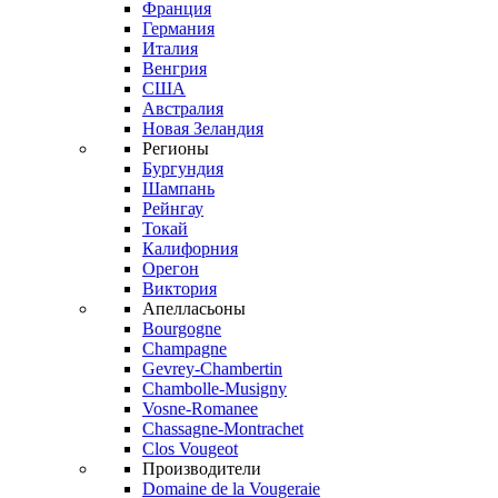
Франция
Германия
Италия
Венгрия
США
Австралия
Новая Зеландия
Регионы
Бургундия
Шампань
Рейнгау
Токай
Калифорния
Орегон
Виктория
Апелласьоны
Bourgogne
Champagne
Gevrey-Chambertin
Chambolle-Musigny
Vosne-Romanee
Chassagne-Montrachet
Clos Vougeot
Производители
Domaine de la Vougeraie