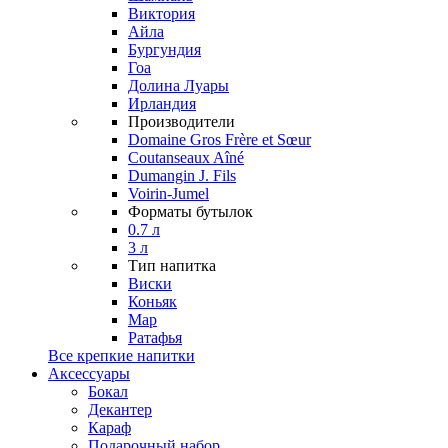
Виктория
Айла
Бургундия
Гоа
Долина Луары
Ирландия
Производители
Domaine Gros Frère et Sœur
Coutanseaux Aîné
Dumangin J. Fils
Voirin-Jumel
Форматы бутылок
0.7 л
3 л
Тип напитка
Виски
Коньяк
Мар
Ратафья
Все крепкие напитки
Аксессуары
Бокал
Декантер
Караф
Подарочный набор