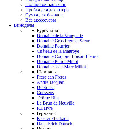
Полировочная ткань
Пробка для декантера
Сумка для бокалов
Все аксессуары
Виноделы
Бургундия
Domaine de la Vougeraie
Domaine Gros Frère et Sœur
Domaine Fourrier
Château de la Maltroye
Domaine Coquard Loison-Fleurot
Domaine Perrot-Minot
Domaine Jean-Marc Millot
Шампань
Frerejean Frères
André Jacquart
De Sousa
Coessens
Jérôme Blin
Le Brun de Neuville
R.Faivre
Германия
Kloster Eberbach
Hans Erich Dausch
Италия