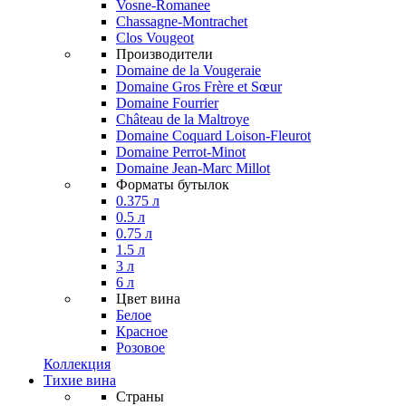
Vosne-Romanee
Chassagne-Montrachet
Clos Vougeot
Производители
Domaine de la Vougeraie
Domaine Gros Frère et Sœur
Domaine Fourrier
Château de la Maltroye
Domaine Coquard Loison-Fleurot
Domaine Perrot-Minot
Domaine Jean-Marc Millot
Форматы бутылок
0.375 л
0.5 л
0.75 л
1.5 л
3 л
6 л
Цвет вина
Белое
Красное
Розовое
Коллекция
Тихие вина
Страны