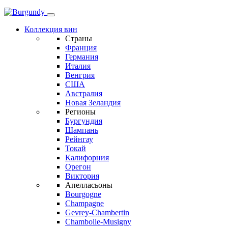
Коллекция вин
Страны
Франция
Германия
Италия
Венгрия
США
Австралия
Новая Зеландия
Регионы
Бургундия
Шампань
Рейнгау
Токай
Калифорния
Орегон
Виктория
Апелласьоны
Bourgogne
Champagne
Gevrey-Chambertin
Chambolle-Musigny