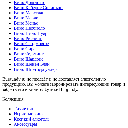
Вино Дольчетто
Вино Каберне Совиньон
Вино Марселан
Вино Мерло
Вино Мёнье
Вино Неббиоло
Вино Пино Нуар
Вино Рислинг
Вино Санджовезе
Вино Сира
Вино Фурминт
Вино Шардоне
Вино Шенен Блан
Вино Шпетбургундер
Burgundy ru не продаёт и не доставляет алкогольную
продукцию. Вы можете забронировать интересующий товар и
забрать его в винном бутике Burgundy.
Коллекция
Тихие вина
Игристые вина
Крепкий алкоголь
Аксессуары