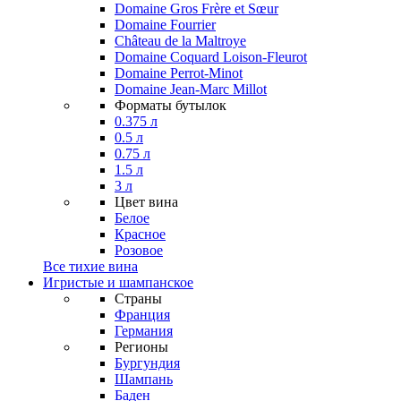
Domaine Gros Frère et Sœur
Domaine Fourrier
Château de la Maltroye
Domaine Coquard Loison-Fleurot
Domaine Perrot-Minot
Domaine Jean-Marc Millot
Форматы бутылок
0.375 л
0.5 л
0.75 л
1.5 л
3 л
Цвет вина
Белое
Красное
Розовое
Все тихие вина
Игристые и шампанское
Страны
Франция
Германия
Регионы
Бургундия
Шампань
Баден