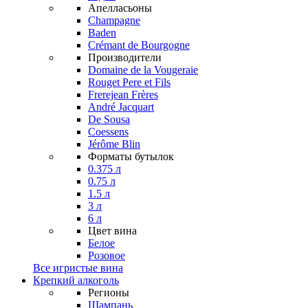
Апелласьоны
Champagne
Baden
Crémant de Bourgogne
Производители
Domaine de la Vougeraie
Rouget Pere et Fils
Frerejean Frères
André Jacquart
De Sousa
Coessens
Jérôme Blin
Форматы бутылок
0.375 л
0.75 л
1.5 л
3 л
6 л
Цвет вина
Белое
Розовое
Все игристые вина
Крепкий алкоголь
Регионы
Шампань