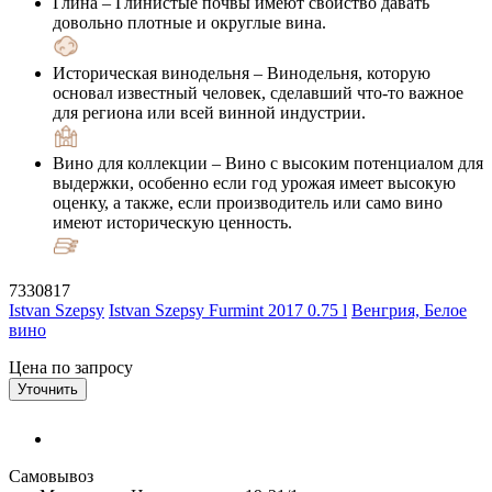
Глина
– Глинистые почвы имеют свойство давать
довольно плотные и округлые вина.
Историческая винодельня
– Винодельня, которую
основал известный человек, сделавший что-то важное
для региона или всей винной индустрии.
Вино для коллекции
– Вино с высоким потенциалом для
выдержки, особенно если год урожая имеет высокую
оценку, а также, если производитель или само вино
имеют историческую ценность.
7330817
Istvan Szepsy
Istvan Szepsy Furmint 2017 0.75 l
Венгрия, Белое
вино
Цена по запросу
Уточнить
Самовывоз