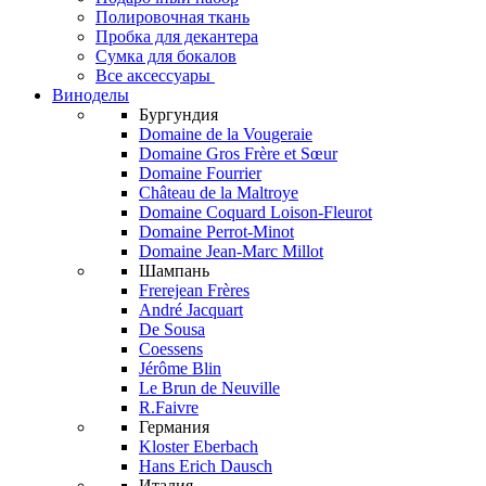
Полировочная ткань
Пробка для декантера
Сумка для бокалов
Все аксессуары
Виноделы
Бургундия
Domaine de la Vougeraie
Domaine Gros Frère et Sœur
Domaine Fourrier
Château de la Maltroye
Domaine Coquard Loison-Fleurot
Domaine Perrot-Minot
Domaine Jean-Marc Millot
Шампань
Frerejean Frères
André Jacquart
De Sousa
Coessens
Jérôme Blin
Le Brun de Neuville
R.Faivre
Германия
Kloster Eberbach
Hans Erich Dausch
Италия