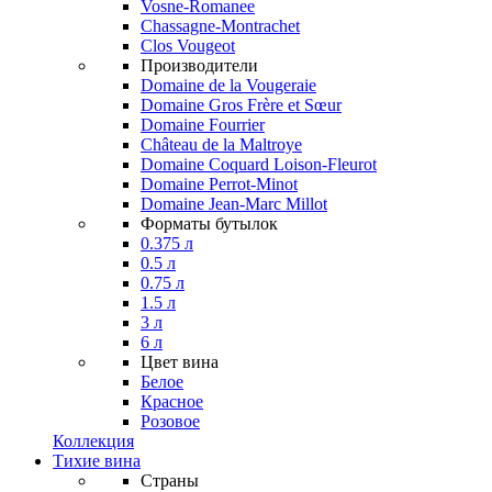
Vosne-Romanee
Chassagne-Montrachet
Clos Vougeot
Производители
Domaine de la Vougeraie
Domaine Gros Frère et Sœur
Domaine Fourrier
Château de la Maltroye
Domaine Coquard Loison-Fleurot
Domaine Perrot-Minot
Domaine Jean-Marc Millot
Форматы бутылок
0.375 л
0.5 л
0.75 л
1.5 л
3 л
6 л
Цвет вина
Белое
Красное
Розовое
Коллекция
Тихие вина
Страны