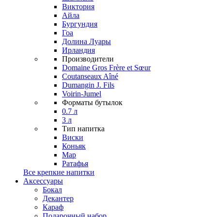
Виктория
Айла
Бургундия
Гоа
Долина Луары
Ирландия
Производители
Domaine Gros Frère et Sœur
Coutanseaux Aîné
Dumangin J. Fils
Voirin-Jumel
Форматы бутылок
0.7 л
3 л
Тип напитка
Виски
Коньяк
Мар
Ратафья
Все крепкие напитки
Аксессуары
Бокал
Декантер
Караф
Подарочный набор