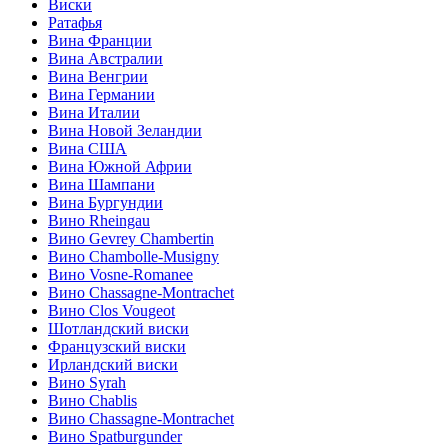
Виски
Ратафья
Вина Франции
Вина Австралии
Вина Венгрии
Вина Германии
Вина Италии
Вина Новой Зеландии
Вина США
Вина Южной Африи
Вина Шампани
Вина Бургундии
Вино Rheingau
Вино Gevrey Chambertin
Вино Chambolle-Musigny
Вино Vosne-Romanee
Вино Chassagne-Montrachet
Вино Clos Vougeot
Шотландский виски
Французский виски
Ирландский виски
Вино Syrah
Вино Chablis
Вино Chassagne-Montrachet
Вино Spatburgunder