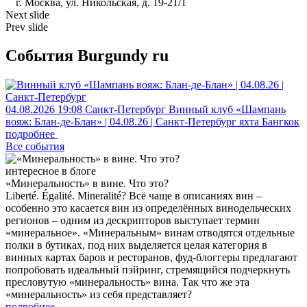
г. Москва, ул. Никольская, д. 19-21/1
Next slide
Prev slide
События Burgundy ru
04.08.2026
19:08
Санкт-Петербург
Винный клуб «Шампань
вояж: Блан-де-Блан» | 04.08.26 | Санкт-Петербург
яхта Бангкок
подробнее
Все события
интересное в блоге
«Минеральность» в вине. Что это?
​​Liberté. Égalité. Mineralité? Всё чаще в описаниях вин –
особенно это касается вин из определённых винодельческих
регионов – одним из дескрипторов выступает термин
«минеральное». «Минеральным» винам отводятся отдельные
полки в бутиках, под них выделяется целая категория в
винных картах баров и ресторанов, фуд-блоггеры предлагают
попробовать идеальный пэйринг, стремящийся подчеркнуть
пресловутую «минеральность» вина. Так что же эта
«минеральность» из себя представляет?
подробнее