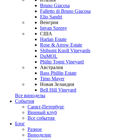
Bruno Giacosa
Falletto di Bruno Giacosa
Elio Sandri
Венгрия
Istvan Szepsy
США
Harlan Estate
Rose & Arrow Estate
Shibumi Knoll Vineyards
DuMOL
Philip Togni Vineyard
Австралия
Bass Phillip Estate
Timo Mayer
Новая Зеландия
Bell Hill Vineyard
Все виноделы
События
Санкт-Петербург
Винный клуб
Все события
Блог
Разное
Виноделие