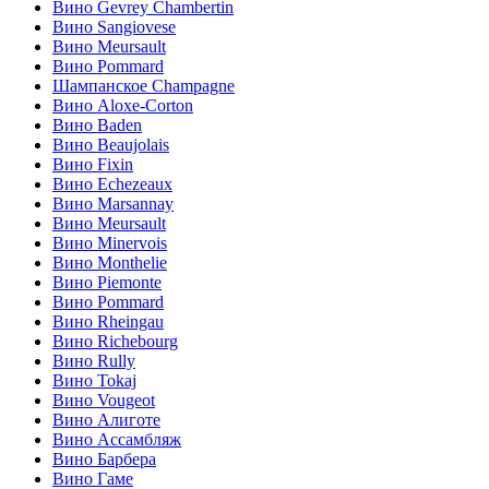
Вино Gevrey Chambertin
Вино Sangiovese
Вино Meursault
Вино Pommard
Шампанское Champagne
Вино Aloxe-Corton
Вино Baden
Вино Beaujolais
Вино Fixin
Вино Echezeaux
Вино Marsannay
Вино Meursault
Вино Minervois
Вино Monthelie
Вино Piemonte
Вино Pommard
Вино Rheingau
Вино Richebourg
Вино Rully
Вино Tokaj
Вино Vougeot
Вино Алиготе
Вино Ассамбляж
Вино Барбера
Вино Гаме