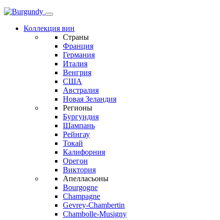
Коллекция вин
Страны
Франция
Германия
Италия
Венгрия
США
Австралия
Новая Зеландия
Регионы
Бургундия
Шампань
Рейнгау
Токай
Калифорния
Орегон
Виктория
Апелласьоны
Bourgogne
Champagne
Gevrey-Chambertin
Chambolle-Musigny