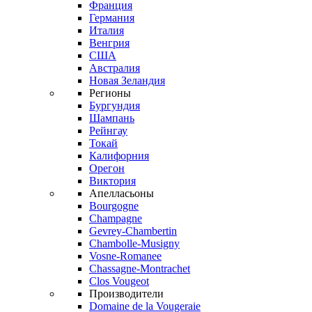
Франция
Германия
Италия
Венгрия
США
Австралия
Новая Зеландия
Регионы
Бургундия
Шампань
Рейнгау
Токай
Калифорния
Орегон
Виктория
Апелласьоны
Bourgogne
Champagne
Gevrey-Chambertin
Chambolle-Musigny
Vosne-Romanee
Chassagne-Montrachet
Clos Vougeot
Производители
Domaine de la Vougeraie