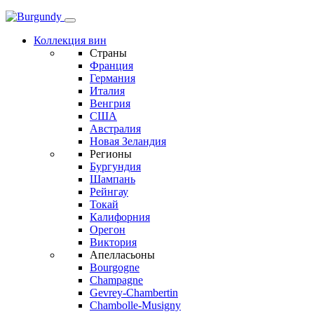
Коллекция вин
Страны
Франция
Германия
Италия
Венгрия
США
Австралия
Новая Зеландия
Регионы
Бургундия
Шампань
Рейнгау
Токай
Калифорния
Орегон
Виктория
Апелласьоны
Bourgogne
Champagne
Gevrey-Chambertin
Chambolle-Musigny