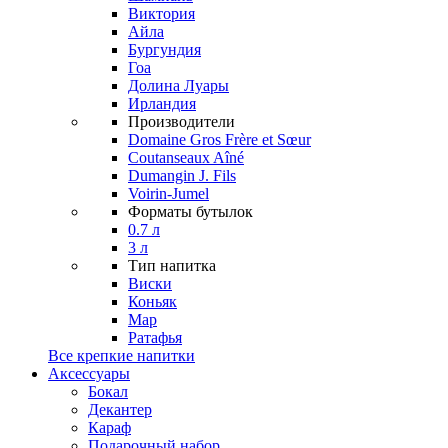
Виктория
Айла
Бургундия
Гоа
Долина Луары
Ирландия
Производители
Domaine Gros Frère et Sœur
Coutanseaux Aîné
Dumangin J. Fils
Voirin-Jumel
Форматы бутылок
0.7 л
3 л
Тип напитка
Виски
Коньяк
Мар
Ратафья
Все крепкие напитки
Аксессуары
Бокал
Декантер
Караф
Подарочный набор