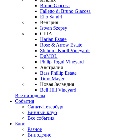
Bruno Giacosa
Falletto di Bruno Giacosa
Elio Sandri
Венгрия
Istvan Szepsy
США
Harlan Estate
Rose & Arrow Estate
Shibumi Knoll Vineyards
DuMOL
Philip Togni Vineyard
Австралия
Bass Phillip Estate
Timo Mayer
Новая Зеландия
Bell Hill Vineyard
Все виноделы
События
Санкт-Петербург
Винный клуб
Все события
Блог
Разное
Виноделие