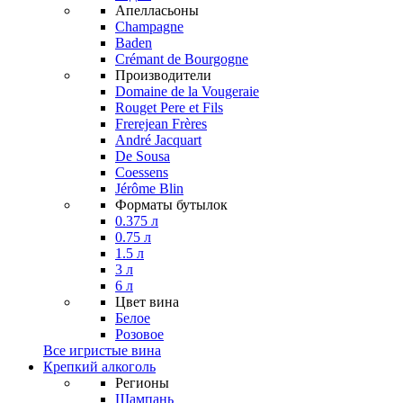
Апелласьоны
Champagne
Baden
Crémant de Bourgogne
Производители
Domaine de la Vougeraie
Rouget Pere et Fils
Frerejean Frères
André Jacquart
De Sousa
Coessens
Jérôme Blin
Форматы бутылок
0.375 л
0.75 л
1.5 л
3 л
6 л
Цвет вина
Белое
Розовое
Все игристые вина
Крепкий алкоголь
Регионы
Шампань