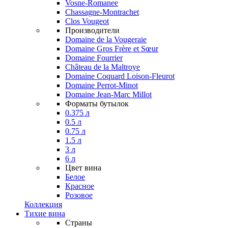
Vosne-Romanee
Chassagne-Montrachet
Clos Vougeot
Производители
Domaine de la Vougeraie
Domaine Gros Frère et Sœur
Domaine Fourrier
Château de la Maltroye
Domaine Coquard Loison-Fleurot
Domaine Perrot-Minot
Domaine Jean-Marc Millot
Форматы бутылок
0.375 л
0.5 л
0.75 л
1.5 л
3 л
6 л
Цвет вина
Белое
Красное
Розовое
Коллекция
Тихие вина
Страны