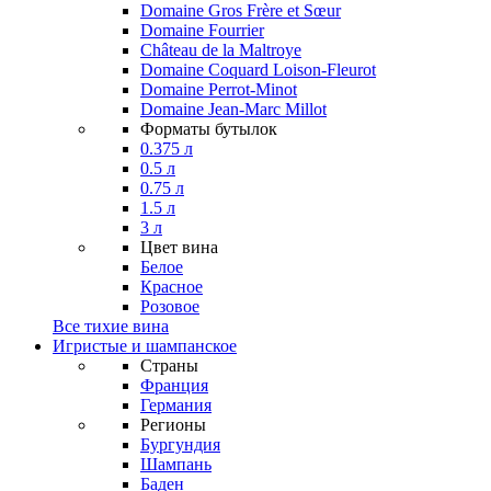
Domaine Gros Frère et Sœur
Domaine Fourrier
Château de la Maltroye
Domaine Coquard Loison-Fleurot
Domaine Perrot-Minot
Domaine Jean-Marc Millot
Форматы бутылок
0.375 л
0.5 л
0.75 л
1.5 л
3 л
Цвет вина
Белое
Красное
Розовое
Все тихие вина
Игристые и шампанское
Страны
Франция
Германия
Регионы
Бургундия
Шампань
Баден