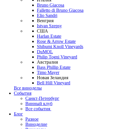
Bruno Giacosa
Falletto di Bruno Giacosa
Elio Sandri
Венгрия
Istvan Szepsy
США
Harlan Estate
Rose & Arrow Estate
Shibumi Knoll Vineyards
DuMOL
Philip Togni Vineyard
Австралия
Bass Phillip Estate
Timo Mayer
Новая Зеландия
Bell Hill Vineyard
Все виноделы
События
Санкт-Петербург
Винный клуб
Все события
Блог
Разное
Виноделие