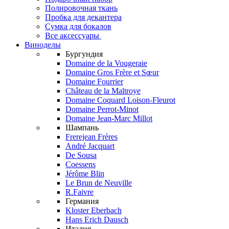
Полировочная ткань
Пробка для декантера
Сумка для бокалов
Все аксессуары
Виноделы
Бургундия
Domaine de la Vougeraie
Domaine Gros Frère et Sœur
Domaine Fourrier
Château de la Maltroye
Domaine Coquard Loison-Fleurot
Domaine Perrot-Minot
Domaine Jean-Marc Millot
Шампань
Frerejean Frères
André Jacquart
De Sousa
Coessens
Jérôme Blin
Le Brun de Neuville
R.Faivre
Германия
Kloster Eberbach
Hans Erich Dausch
Италия