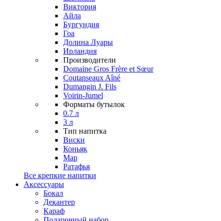
Виктория
Айла
Бургундия
Гоа
Долина Луары
Ирландия
Производители
Domaine Gros Frère et Sœur
Coutanseaux Aîné
Dumangin J. Fils
Voirin-Jumel
Форматы бутылок
0.7 л
3 л
Тип напитка
Виски
Коньяк
Мар
Ратафья
Все крепкие напитки
Аксессуары
Бокал
Декантер
Караф
Подарочный набор