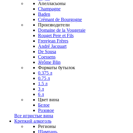
Апелласьоны
Champagne
Baden
Crémant de Bourgogne
Производители
Domaine de la Vougeraie
Rouget Pere et Fils
Frerejean Frères
André Jacquart
De Sousa
Coessens
Jérôme Blin
Форматы бутылок
0.375 л
0.75 л
1.5 л
3 л
6 л
Цвет вина
Белое
Розовое
Все игристые вина
Крепкий алкоголь
Регионы
Шампань