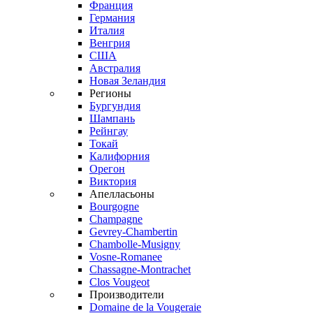
Франция
Германия
Италия
Венгрия
США
Австралия
Новая Зеландия
Регионы
Бургундия
Шампань
Рейнгау
Токай
Калифорния
Орегон
Виктория
Апелласьоны
Bourgogne
Champagne
Gevrey-Chambertin
Chambolle-Musigny
Vosne-Romanee
Chassagne-Montrachet
Clos Vougeot
Производители
Domaine de la Vougeraie