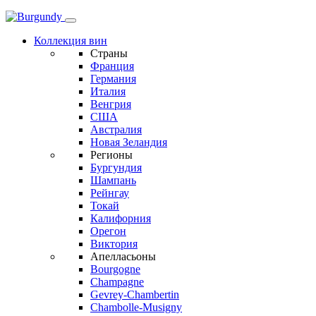
Коллекция вин
Страны
Франция
Германия
Италия
Венгрия
США
Австралия
Новая Зеландия
Регионы
Бургундия
Шампань
Рейнгау
Токай
Калифорния
Орегон
Виктория
Апелласьоны
Bourgogne
Champagne
Gevrey-Chambertin
Chambolle-Musigny