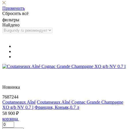
Применить
Сбросить всё
фильтры
Найдено
Новинка
7687244
Coutanseaux Aîné
Coutanseaux Aîné Cognac Grande Champagne
XO g/b NV 0.7 l
Франция, Коньяк,0.7 л
58 900 ₽
корзина