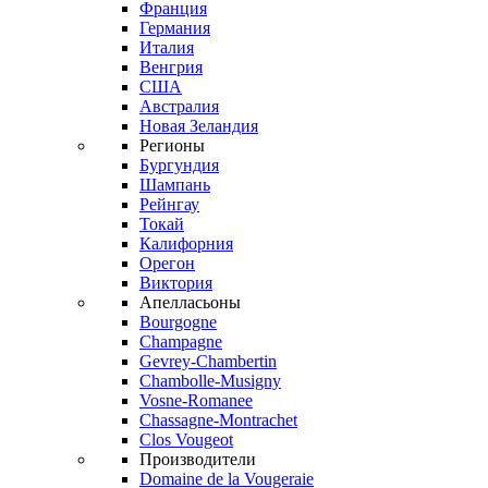
Франция
Германия
Италия
Венгрия
США
Австралия
Новая Зеландия
Регионы
Бургундия
Шампань
Рейнгау
Токай
Калифорния
Орегон
Виктория
Апелласьоны
Bourgogne
Champagne
Gevrey-Chambertin
Chambolle-Musigny
Vosne-Romanee
Chassagne-Montrachet
Clos Vougeot
Производители
Domaine de la Vougeraie