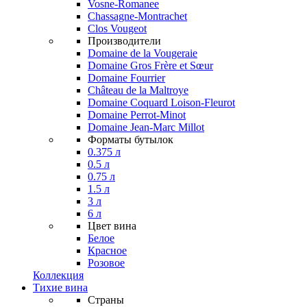
Vosne-Romanee
Chassagne-Montrachet
Clos Vougeot
Производители
Domaine de la Vougeraie
Domaine Gros Frère et Sœur
Domaine Fourrier
Château de la Maltroye
Domaine Coquard Loison-Fleurot
Domaine Perrot-Minot
Domaine Jean-Marc Millot
Форматы бутылок
0.375 л
0.5 л
0.75 л
1.5 л
3 л
6 л
Цвет вина
Белое
Красное
Розовое
Коллекция
Тихие вина
Страны