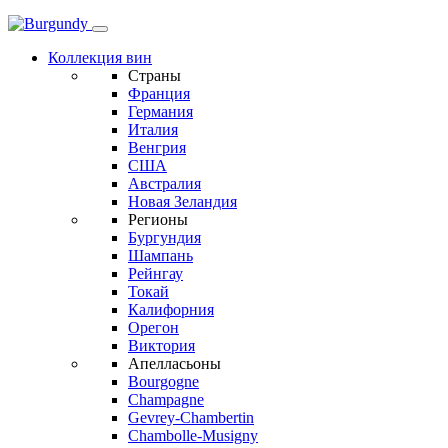
Коллекция вин
Страны
Франция
Германия
Италия
Венгрия
США
Австралия
Новая Зеландия
Регионы
Бургундия
Шампань
Рейнгау
Токай
Калифорния
Орегон
Виктория
Апелласьоны
Bourgogne
Champagne
Gevrey-Chambertin
Chambolle-Musigny