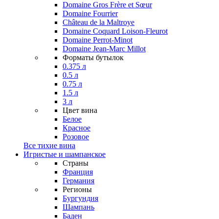
Domaine Gros Frère et Sœur
Domaine Fourrier
Château de la Maltroye
Domaine Coquard Loison-Fleurot
Domaine Perrot-Minot
Domaine Jean-Marc Millot
Форматы бутылок
0.375 л
0.5 л
0.75 л
1.5 л
3 л
Цвет вина
Белое
Красное
Розовое
Все тихие вина
Игристые и шампанское
Страны
Франция
Германия
Регионы
Бургундия
Шампань
Баден