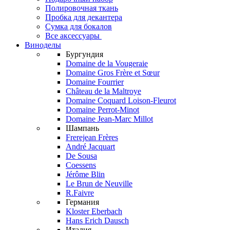
Полировочная ткань
Пробка для декантера
Сумка для бокалов
Все аксессуары
Виноделы
Бургундия
Domaine de la Vougeraie
Domaine Gros Frère et Sœur
Domaine Fourrier
Château de la Maltroye
Domaine Coquard Loison-Fleurot
Domaine Perrot-Minot
Domaine Jean-Marc Millot
Шампань
Frerejean Frères
André Jacquart
De Sousa
Coessens
Jérôme Blin
Le Brun de Neuville
R.Faivre
Германия
Kloster Eberbach
Hans Erich Dausch
Италия