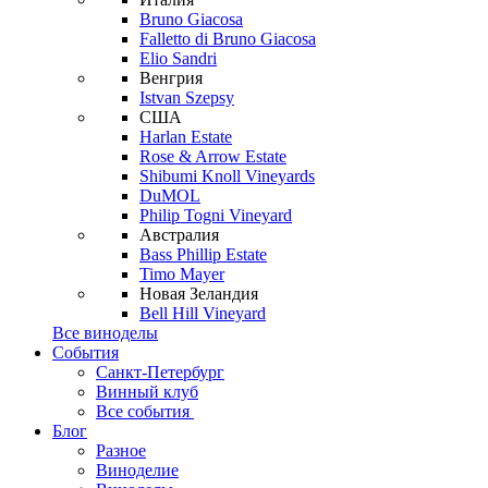
Bruno Giacosa
Falletto di Bruno Giacosa
Elio Sandri
Венгрия
Istvan Szepsy
США
Harlan Estate
Rose & Arrow Estate
Shibumi Knoll Vineyards
DuMOL
Philip Togni Vineyard
Австралия
Bass Phillip Estate
Timo Mayer
Новая Зеландия
Bell Hill Vineyard
Все виноделы
События
Санкт-Петербург
Винный клуб
Все события
Блог
Разное
Виноделие