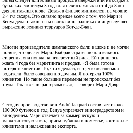
Затем следует длительный процесс выдержки вин на осадке в
бутылках: минимум 3 года для невинтажных и от 4 до 8 лет
для винтажных кюве. Дозаж в финале минимален, на уровне
2-4 г/л сахара. Это связано прежде всего с том, что Мари и
Бенуа делают акцент на своих виноградниках и ищут лучшее
выражение великих терруаров Кот-де-Блан.
Многие производители шампанского были в шоке и не могли
понять, что делает Мари. Выбрав стратегию длительного
старения, она пошла на невероятный риск. Ей пришлось
ждать 4 года без маркетинга и продаж. «Я была готова
потерять клиентов. То, что я делала, и то, что делали мои
родители, было совершенно другим. Я потеряла 100%
клиентов. Но такие большие перемены не происходят без
труда. Так что я не растерялась…», – говорит Мари Дояр.
Сегодня производство вин André Jacquart составляет около
100 000 бутылок в год. Бенуа управляет виноградарством и
виноделием. Мари отвечает за коммерческую и
маркетинговую часть, прием публики в поместье, контакты с
клиентами и налаживание экспорта.