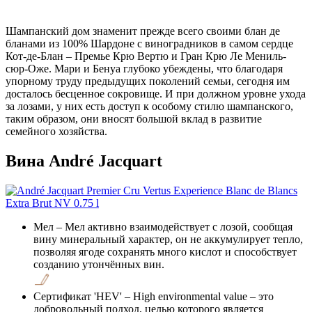
Шампанский дом знаменит прежде всего своими блан де
бланами из 100% Шардоне с виноградников в самом сердце
Кот-де-Блан – Премье Крю Вертю и Гран Крю Ле Мениль-
сюр-Оже. Мари и Бенуа глубоко убеждены, что благодаря
упорному труду предыдущих поколений семьи, сегодня им
досталось бесценное сокровище. И при должном уровне ухода
за лозами, у них есть доступ к особому стилю шампанского,
таким образом, они вносят большой вклад в развитие
семейного хозяйства.
Вина André Jacquart
Мел
– Мел активно взаимодействует с лозой, сообщая
вину минеральный характер, он не аккумулирует тепло,
позволяя ягоде сохранять много кислот и способствует
созданию утончённых вин.
Сертификат 'HEV'
– High environmental value – это
добровольный подход, целью которого является