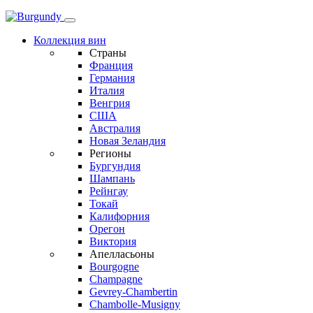
Коллекция вин
Страны
Франция
Германия
Италия
Венгрия
США
Австралия
Новая Зеландия
Регионы
Бургундия
Шампань
Рейнгау
Токай
Калифорния
Орегон
Виктория
Апелласьоны
Bourgogne
Champagne
Gevrey-Chambertin
Chambolle-Musigny