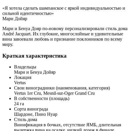
«Я хотела сделать шампанское с яркой индивидуальностью и
сильной идентичностью»
Мари Дойяр
Мари и Бенуа Дояр по-новому персонализировали стиль дома
André Jacquart. Их глубокие, многослойные и удивительные
вина завоевали любовь и признание поклонников по всему
миру.
Краткая характеристика
Владельцы
Мари и Бенуа Дойяр
Локация
Vertus
Свои виноградники (наименования, категория)
Vertus 1er Cru, Mesnil-sur-Oger Grand Cru
В собственности (площадь)
24 га
Сорта винограда
Шардоне, Пино Нуар
Стиль дома
Винификация в бочках, отсутствие ЯМБ, длительная
выдержка вина на осадке, низкий дозаж в финале