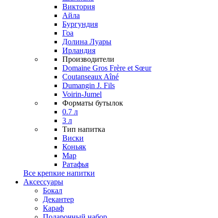
Виктория
Айла
Бургундия
Гоа
Долина Луары
Ирландия
Производители
Domaine Gros Frère et Sœur
Coutanseaux Aîné
Dumangin J. Fils
Voirin-Jumel
Форматы бутылок
0.7 л
3 л
Тип напитка
Виски
Коньяк
Мар
Ратафья
Все крепкие напитки
Аксессуары
Бокал
Декантер
Караф
Подарочный набор