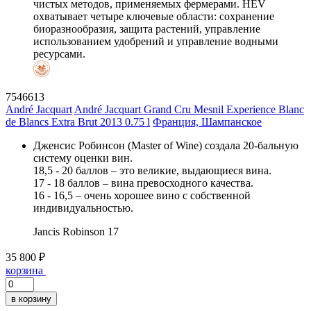
чистых методов, применяемых фермерами. HEV
охватывает четыре ключевые области: сохранение
биоразнообразия, защита растений, управление
использованием удобрений и управление водными
ресурсами.
7546613
André Jacquart
André Jacquart Grand Cru Mesnil Experience Blanc
de Blancs Extra Brut 2013 0.75 l
Франция, Шампанское
Дженсис Робинсон (Master of Wine) создала 20-бальную
систему оценки вин.
18,5 - 20 баллов – это великие, выдающиеся вина.
17 - 18 баллов – вина превосходного качества.
16 - 16,5 – очень хорошее вино с собственной
индивидуальностью.
Jancis Robinson
17
35 800 ₽
корзина
в корзину