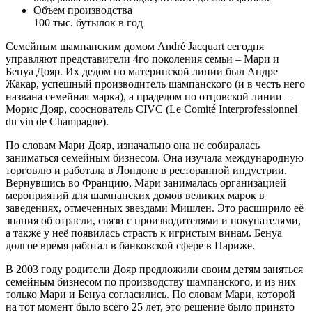
Объем производства
100 тыс. бутылок в год
Семейным шампанским домом André Jacquart сегодня
управляют представители 4го поколения семьи – Мари и
Бенуа Дояр. Их дедом по материнской линии был Андре
Жакар, успешный производитель шампанского (и в честь него
названа семейная марка), а прадедом по отцовской линии –
Морис Дояр, сооснователь CIVC (Le Comité Interprofessionnel
du vin de Champagne).
По словам Мари Дояр, изначально она не собиралась
заниматься семейным бизнесом. Она изучала международную
торговлю и работала в Лондоне в ресторанной индустрии.
Вернувшись во Францию, Мари занималась организацией
мероприятий для шампанских домов великих марок в
заведениях, отмеченных звездами Мишлен. Это расширило её
знания об отрасли, связи с производителями и покупателями,
а также у неё появилась страсть к игристым винам. Бенуа
долгое время работал в банковской сфере в Париже.
В 2003 году родители Дояр предложили своим детям заняться
семейным бизнесом по производству шампанского, и из них
только Мари и Бенуа согласились. По словам Мари, которой
на тот момент было всего 25 лет, это решение было принято