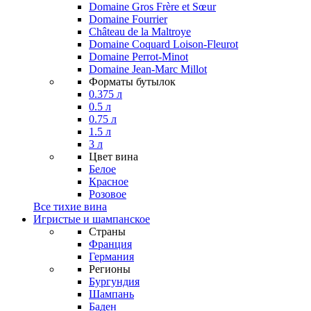
Domaine Gros Frère et Sœur
Domaine Fourrier
Château de la Maltroye
Domaine Coquard Loison-Fleurot
Domaine Perrot-Minot
Domaine Jean-Marc Millot
Форматы бутылок
0.375 л
0.5 л
0.75 л
1.5 л
3 л
Цвет вина
Белое
Красное
Розовое
Все тихие вина
Игристые и шампанское
Страны
Франция
Германия
Регионы
Бургундия
Шампань
Баден