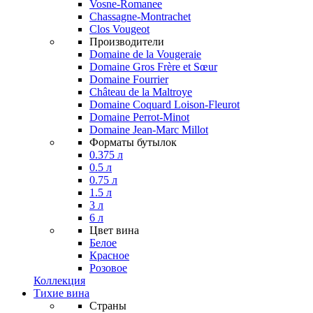
Vosne-Romanee
Chassagne-Montrachet
Clos Vougeot
Производители
Domaine de la Vougeraie
Domaine Gros Frère et Sœur
Domaine Fourrier
Château de la Maltroye
Domaine Coquard Loison-Fleurot
Domaine Perrot-Minot
Domaine Jean-Marc Millot
Форматы бутылок
0.375 л
0.5 л
0.75 л
1.5 л
3 л
6 л
Цвет вина
Белое
Красное
Розовое
Коллекция
Тихие вина
Страны