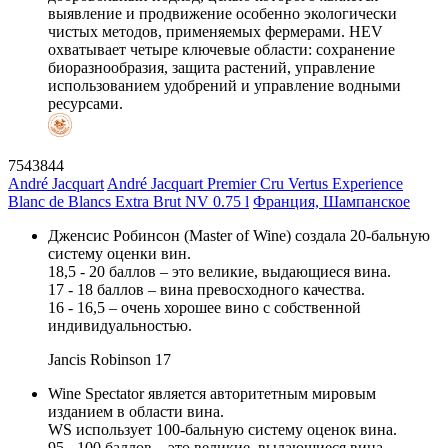
выявление и продвижение особенно экологически
чистых методов, применяемых фермерами. HEV
охватывает четыре ключевые области: сохранение
биоразнообразия, защита растений, управление
использованием удобрений и управление водными
ресурсами.
7543844
André Jacquart
André Jacquart Premier Cru Vertus Experience
Blanc de Blancs Extra Brut NV 0.75 l
Франция, Шампанское
Дженсис Робинсон (Master of Wine) создала 20-бальную
систему оценки вин.
18,5 - 20 баллов – это великие, выдающиеся вина.
17 - 18 баллов – вина превосходного качества.
16 - 16,5 – очень хорошее вино с собственной
индивидуальностью.
Jancis Robinson
17
Wine Spectator является авторитетным мировым
изданием в области вина.
WS использует 100-бальную систему оценок вина.
95 - 100 баллов – это великие, выдающиеся вина.