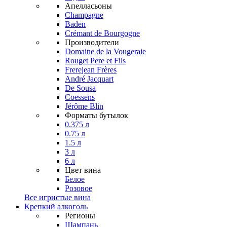
Апелласьоны
Champagne
Baden
Crémant de Bourgogne
Производители
Domaine de la Vougeraie
Rouget Pere et Fils
Frerejean Frères
André Jacquart
De Sousa
Coessens
Jérôme Blin
Форматы бутылок
0.375 л
0.75 л
1.5 л
3 л
6 л
Цвет вина
Белое
Розовое
Все игристые вина
Крепкий алкоголь
Регионы
Шампань