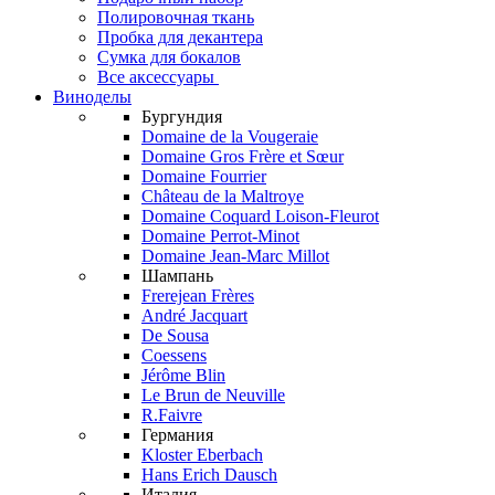
Полировочная ткань
Пробка для декантера
Сумка для бокалов
Все аксессуары
Виноделы
Бургундия
Domaine de la Vougeraie
Domaine Gros Frère et Sœur
Domaine Fourrier
Château de la Maltroye
Domaine Coquard Loison-Fleurot
Domaine Perrot-Minot
Domaine Jean-Marc Millot
Шампань
Frerejean Frères
André Jacquart
De Sousa
Coessens
Jérôme Blin
Le Brun de Neuville
R.Faivre
Германия
Kloster Eberbach
Hans Erich Dausch
Италия