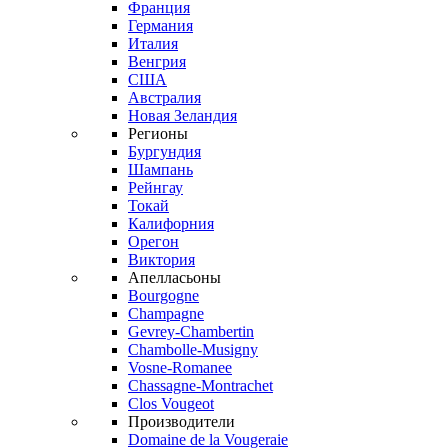
Франция
Германия
Италия
Венгрия
США
Австралия
Новая Зеландия
Регионы
Бургундия
Шампань
Рейнгау
Токай
Калифорния
Орегон
Виктория
Апелласьоны
Bourgogne
Champagne
Gevrey-Chambertin
Chambolle-Musigny
Vosne-Romanee
Chassagne-Montrachet
Clos Vougeot
Производители
Domaine de la Vougeraie