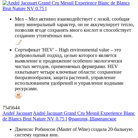
Мел
– Мел активно взаимодействует с лозой, сообщая
вину минеральный характер, он не аккумулирует тепло,
позволяя ягоде сохранять много кислот и способствует
созданию утончённых вин.
Сертификат 'HEV'
– High environmental value – это
добровольный подход, целью которого является
выявление и продвижение особенно экологически
чистых методов, применяемых фермерами. HEV
охватывает четыре ключевые области: сохранение
биоразнообразия, защита растений, управление
использованием удобрений и управление водными
ресурсами.
7545644
André Jacquart
André Jacquart Grand Cru Mesnil Experience Blanc
de Blancs Brut Nature NV 0.75 l
Франция, Шампанское
Дженсис Робинсон (Master of Wine) создала 20-бальную
систему оценки вин.