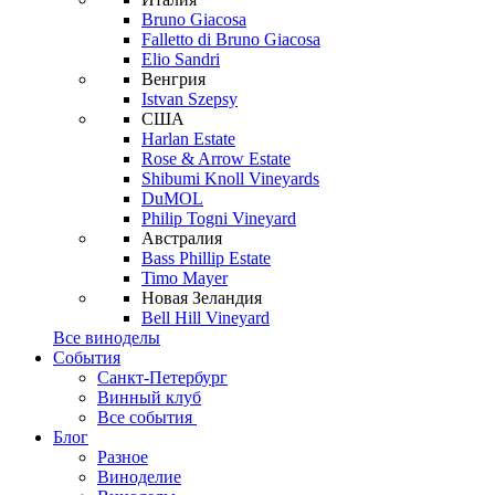
Bruno Giacosa
Falletto di Bruno Giacosa
Elio Sandri
Венгрия
Istvan Szepsy
США
Harlan Estate
Rose & Arrow Estate
Shibumi Knoll Vineyards
DuMOL
Philip Togni Vineyard
Австралия
Bass Phillip Estate
Timo Mayer
Новая Зеландия
Bell Hill Vineyard
Все виноделы
События
Санкт-Петербург
Винный клуб
Все события
Блог
Разное
Виноделие