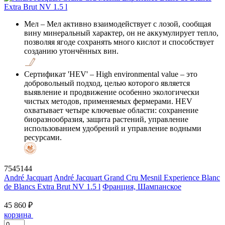
Мел
– Мел активно взаимодействует с лозой, сообщая
вину минеральный характер, он не аккумулирует тепло,
позволяя ягоде сохранять много кислот и способствует
созданию утончённых вин.
Сертификат 'HEV'
– High environmental value – это
добровольный подход, целью которого является
выявление и продвижение особенно экологически
чистых методов, применяемых фермерами. HEV
охватывает четыре ключевые области: сохранение
биоразнообразия, защита растений, управление
использованием удобрений и управление водными
ресурсами.
7545144
André Jacquart
André Jacquart Grand Cru Mesnil Experience Blanc
de Blancs Extra Brut NV 1.5 l
Франция, Шампанское
45 860 ₽
корзина