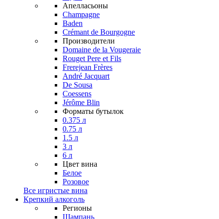
Апелласьоны
Champagne
Baden
Crémant de Bourgogne
Производители
Domaine de la Vougeraie
Rouget Pere et Fils
Frerejean Frères
André Jacquart
De Sousa
Coessens
Jérôme Blin
Форматы бутылок
0.375 л
0.75 л
1.5 л
3 л
6 л
Цвет вина
Белое
Розовое
Все игристые вина
Крепкий алкоголь
Регионы
Шампань