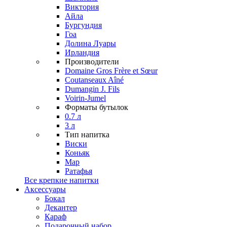
Виктория
Айла
Бургундия
Гоа
Долина Луары
Ирландия
Производители
Domaine Gros Frère et Sœur
Coutanseaux Aîné
Dumangin J. Fils
Voirin-Jumel
Форматы бутылок
0.7 л
3 л
Тип напитка
Виски
Коньяк
Мар
Ратафья
Все крепкие напитки
Аксессуары
Бокал
Декантер
Караф
Подарочный набор