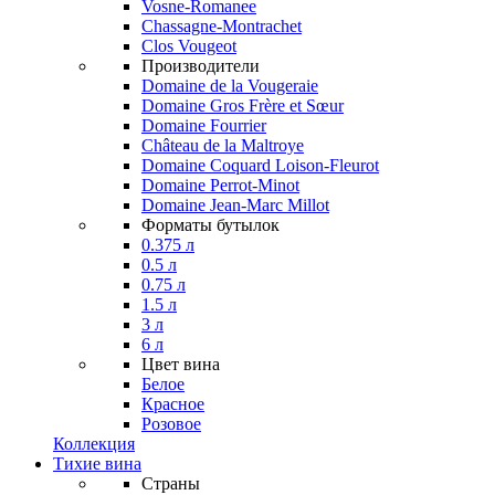
Vosne-Romanee
Chassagne-Montrachet
Clos Vougeot
Производители
Domaine de la Vougeraie
Domaine Gros Frère et Sœur
Domaine Fourrier
Château de la Maltroye
Domaine Coquard Loison-Fleurot
Domaine Perrot-Minot
Domaine Jean-Marc Millot
Форматы бутылок
0.375 л
0.5 л
0.75 л
1.5 л
3 л
6 л
Цвет вина
Белое
Красное
Розовое
Коллекция
Тихие вина
Страны