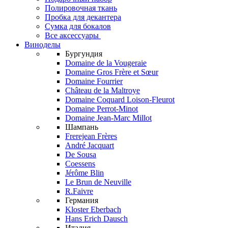
Полировочная ткань
Пробка для декантера
Сумка для бокалов
Все аксессуары
Виноделы
Бургундия
Domaine de la Vougeraie
Domaine Gros Frère et Sœur
Domaine Fourrier
Château de la Maltroye
Domaine Coquard Loison-Fleurot
Domaine Perrot-Minot
Domaine Jean-Marc Millot
Шампань
Frerejean Frères
André Jacquart
De Sousa
Coessens
Jérôme Blin
Le Brun de Neuville
R.Faivre
Германия
Kloster Eberbach
Hans Erich Dausch
Италия