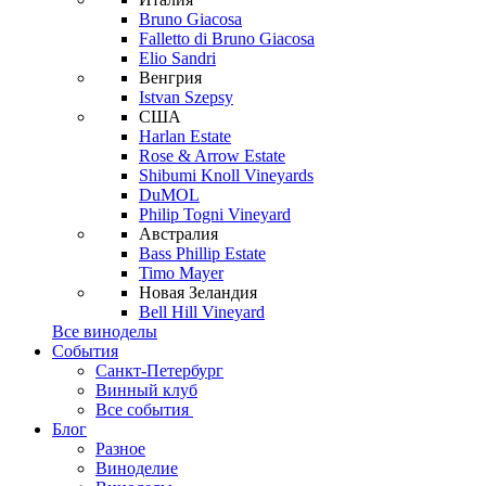
Bruno Giacosa
Falletto di Bruno Giacosa
Elio Sandri
Венгрия
Istvan Szepsy
США
Harlan Estate
Rose & Arrow Estate
Shibumi Knoll Vineyards
DuMOL
Philip Togni Vineyard
Австралия
Bass Phillip Estate
Timo Mayer
Новая Зеландия
Bell Hill Vineyard
Все виноделы
События
Санкт-Петербург
Винный клуб
Все события
Блог
Разное
Виноделие