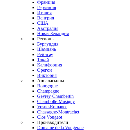
Франция
Германия
Италия
Венгрия
США
Австралия
Новая Зеландия
Регионы
Бургундия
Шампань
Рейнгау
Токай
Калифорния
Орегон
Виктория
Апелласьоны
Bourgogne
Champagne
Gevrey-Chambertin
Chambolle-Musigny
Vosne-Romanee
Chassagne-Montrachet
Clos Vougeot
Производители
Domaine de la Vougeraie