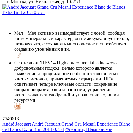
г. Москва, ул. Никольская, д. 19-21/1
Мел
– Мел активно взаимодействует с лозой, сообщая
вину минеральный характер, он не аккумулирует тепло,
позволяя ягоде сохранять много кислот и способствует
созданию утончённых вин.
Сертификат 'HEV'
– High environmental value – это
добровольный подход, целью которого является
выявление и продвижение особенно экологически
чистых методов, применяемых фермерами. HEV
охватывает четыре ключевые области: сохранение
биоразнообразия, защита растений, управление
использованием удобрений и управление водными
ресурсами.
7546613
André Jacquart
André Jacquart Grand Cru Mesnil Experience Blanc
de Blancs Extra Brut 2013 0.75 l
Франция, Шампанское