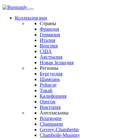
Коллекция вин
Страны
Франция
Германия
Италия
Венгрия
США
Австралия
Новая Зеландия
Регионы
Бургундия
Шампань
Рейнгау
Токай
Калифорния
Орегон
Виктория
Апелласьоны
Bourgogne
Champagne
Gevrey-Chambertin
Chambolle-Musigny