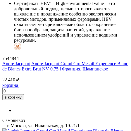
Сертификат 'HEV'
– High environmental value – это
добровольный подход, целью которого является
выявление и продвижение особенно экологически
чистых методов, применяемых фермерами. HEV
охватывает четыре ключевые области: сохранение
биоразнообразия, защита растений, управление
использованием удобрений и управление водными
ресурсами.
7544844
André Jacquart
André Jacquart Grand Cru Mesnil Experience Blanc
de Blancs Extra Brut NV 0.75 l
Франция, Шампанское
22 410 ₽
корзина
в корзину
Самовывоз
г. Москва, ул. Никольская, д. 19-21/1