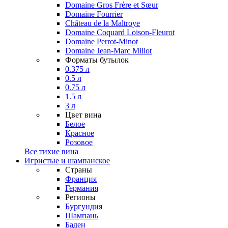
Domaine Gros Frère et Sœur
Domaine Fourrier
Château de la Maltroye
Domaine Coquard Loison-Fleurot
Domaine Perrot-Minot
Domaine Jean-Marc Millot
Форматы бутылок
0.375 л
0.5 л
0.75 л
1.5 л
3 л
Цвет вина
Белое
Красное
Розовое
Все тихие вина
Игристые и шампанское
Страны
Франция
Германия
Регионы
Бургундия
Шампань
Баден