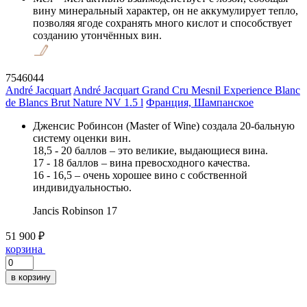
вину минеральный характер, он не аккумулирует тепло,
позволяя ягоде сохранять много кислот и способствует
созданию утончённых вин.
7546044
André Jacquart
André Jacquart Grand Cru Mesnil Experience Blanc
de Blancs Brut Nature NV 1.5 l
Франция, Шампанское
Дженсис Робинсон (Master of Wine) создала 20-бальную
систему оценки вин.
18,5 - 20 баллов – это великие, выдающиеся вина.
17 - 18 баллов – вина превосходного качества.
16 - 16,5 – очень хорошее вино с собственной
индивидуальностью.
Jancis Robinson
17
51 900 ₽
корзина
в корзину