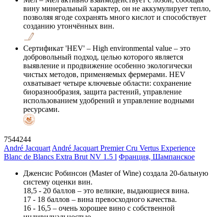
вину минеральный характер, он не аккумулирует тепло,
позволяя ягоде сохранять много кислот и способствует
созданию утончённых вин.
Сертификат 'HEV'
– High environmental value – это
добровольный подход, целью которого является
выявление и продвижение особенно экологически
чистых методов, применяемых фермерами. HEV
охватывает четыре ключевые области: сохранение
биоразнообразия, защита растений, управление
использованием удобрений и управление водными
ресурсами.
7544244
André Jacquart
André Jacquart Premier Cru Vertus Experience
Blanc de Blancs Extra Brut NV 1.5 l
Франция, Шампанское
Дженсис Робинсон (Master of Wine) создала 20-бальную
систему оценки вин.
18,5 - 20 баллов – это великие, выдающиеся вина.
17 - 18 баллов – вина превосходного качества.
16 - 16,5 – очень хорошее вино с собственной
индивидуальностью.