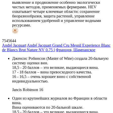
выявление и продвижение особенно экологически
чистых методов, применяемых фермерами. HEV
охватывает четыре ключевые области: сохранение
биоразнообразия, защита растений, управление
использованием удобрений и управление водными
ресурсами.
7545644
André Jacquart
André Jacquart Grand Cru Mesnil Experience Blanc
de Blancs Brut Nature NV 0.75 l
Франция, Шампанское
Дженсис Робинсон (Master of Wine) создала 20-бальную
систему оценки вин.
18,5 - 20 баллов – это великие, выдающиеся вина.
17 - 18 баллов – вина превосходного качества.
16 - 16,5 – очень хорошее вино с собственной
индивидуальностью.
Jancis Robinson
16
Один из крупнейших журналов во Франции в области
вина.
Вина оцениваются по 20-бальной шкале.
18,5 - 20 баллов – это великие, выдающиеся вина.