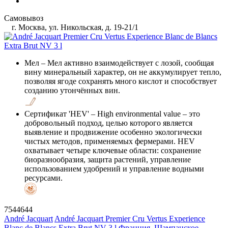
Самовывоз
г. Москва, ул. Никольская, д. 19-21/1
Мел
– Мел активно взаимодействует с лозой, сообщая
вину минеральный характер, он не аккумулирует тепло,
позволяя ягоде сохранять много кислот и способствует
созданию утончённых вин.
Сертификат 'HEV'
– High environmental value – это
добровольный подход, целью которого является
выявление и продвижение особенно экологически
чистых методов, применяемых фермерами. HEV
охватывает четыре ключевые области: сохранение
биоразнообразия, защита растений, управление
использованием удобрений и управление водными
ресурсами.
7544644
André Jacquart
André Jacquart Premier Cru Vertus Experience
Blanc de Blancs Extra Brut NV 3 l
Франция, Шампанское