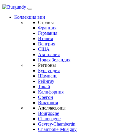
Коллекция вин
Страны
Франция
Германия
Италия
Венгрия
США
Австралия
Новая Зеландия
Регионы
Бургундия
Шампань
Рейнгау
Токай
Калифорния
Орегон
Виктория
Апелласьоны
Bourgogne
Champagne
Gevrey-Chambertin
Chambolle-Musigny