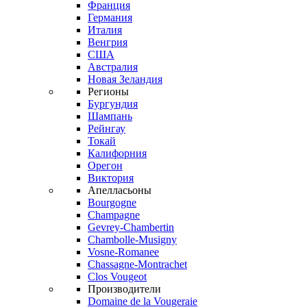
Франция
Германия
Италия
Венгрия
США
Австралия
Новая Зеландия
Регионы
Бургундия
Шампань
Рейнгау
Токай
Калифорния
Орегон
Виктория
Апелласьоны
Bourgogne
Champagne
Gevrey-Chambertin
Chambolle-Musigny
Vosne-Romanee
Chassagne-Montrachet
Clos Vougeot
Производители
Domaine de la Vougeraie