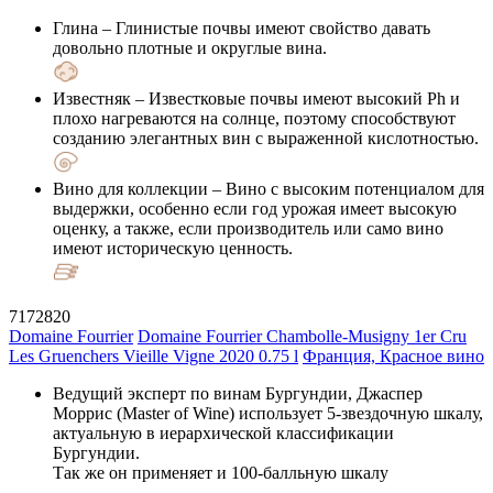
Глина
– Глинистые почвы имеют свойство давать
довольно плотные и округлые вина.
Известняк
– Известковые почвы имеют высокий Ph и
плохо нагреваются на солнце, поэтому способствуют
созданию элегантных вин с выраженной кислотностью.
Вино для коллекции
– Вино с высоким потенциалом для
выдержки, особенно если год урожая имеет высокую
оценку, а также, если производитель или само вино
имеют историческую ценность.
7172820
Domaine Fourrier
Domaine Fourrier Chambolle-Musigny 1er Cru
Les Gruenchers Vieille Vigne 2020 0.75 l
Франция, Красное вино
Ведущий эксперт по винам Бургундии, Джаспер
Моррис (Master of Wine) использует 5-звездочную шкалу,
актуальную в иерархической классификации
Бургундии.
Так же он применяет и 100-балльную шкалу