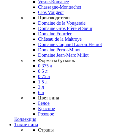
Vosne-Romanee
Chassagne-Montrachet
Clos Vougeot
Производители
Domaine de la Vougeraie
Domaine Gros Frère et Sœur
Domaine Fourrier
Château de la Maltroye
Domaine Coquard Loison-Fleurot
Domaine Perrot-Minot
Domaine Jean-Marc Millot
Форматы бутылок
0.375 л
0.5 л
0.75 л
1.5 л
3 л
6 л
Цвет вина
Белое
Красное
Розовое
Коллекция
Тихие вина
Страны