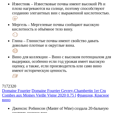
Известняк
– Известковые почвы имеют высокий Ph и
плохо нагреваются на солнце, поэтому способствуют
созданию элегантных вин с выраженной кислотностью.
Мергель
– Мергелевые почвы сообщают высокую
кислотность и объёмное тело вину.
Глина
– Глинистые почвы имеют свойство давать
довольно плотные и округлые вина.
Вино для коллекции
– Вино с высоким потенциалом для
выдержки, особенно если год урожая имеет высокую
оценку, а также, если производитель или само вино
имеют историческую ценность.
7172320
Domaine Fourrier
Domaine Fourrier Gevrey-Chambertin 1er Cru
Combes aux Moines Vieille Vigne 2020 0.75 l
Франция, Красное
вино
Дженсис Робинсон (Master of Wine) создала 20-бальную
систему оценки вин.