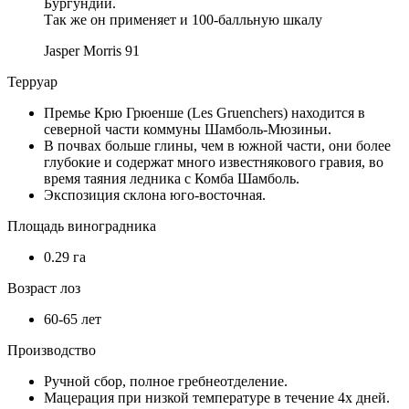
Бургундии.
Так же он применяет и 100-балльную шкалу
Jasper Morris
91
Терруар
Премье Крю Грюенше (Les Gruenchers) находится в
северной части коммуны Шамболь-Мюзиньи.
В почвах больше глины, чем в южной части, они более
глубокие и содержат много известнякового гравия, во
время таяния ледника с Комба Шамболь.
Экспозиция склона юго-восточная.
Площадь виноградника
0.29 га
Возраст лоз
60-65 лет
Производство
Ручной сбор, полное гребнеотделение.
Мацерация при низкой температуре в течение 4х дней.