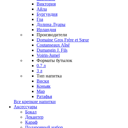
Виктория
Айла
Бургундия
Гоа
Долина Луары
Ирландия
Производители
Domaine Gros Frère et Sœur
Coutanseaux Aîné
Dumangin J. Fils
Voirin-Jumel
Форматы бутылок
0.7 л
3 л
Тип напитка
Виски
Коньяк
Мар
Ратафья
Все крепкие напитки
Аксессуары
Бокал
Декантер
Караф
Подарочный набор