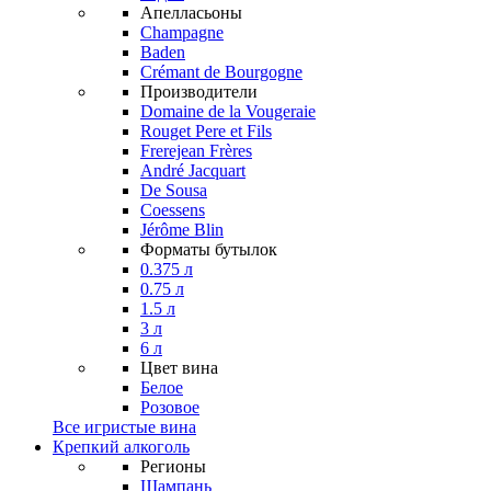
Апелласьоны
Champagne
Baden
Crémant de Bourgogne
Производители
Domaine de la Vougeraie
Rouget Pere et Fils
Frerejean Frères
André Jacquart
De Sousa
Coessens
Jérôme Blin
Форматы бутылок
0.375 л
0.75 л
1.5 л
3 л
6 л
Цвет вина
Белое
Розовое
Все игристые вина
Крепкий алкоголь
Регионы
Шампань