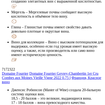
созданию элегантных вин с выраженной кислотностью.
Мергель
– Мергелевые почвы сообщают высокую
кислотность и объёмное тело вину.
Глина
– Глинистые почвы имеют свойство давать
довольно плотные и округлые вина.
Вино для коллекции
– Вино с высоким потенциалом для
выдержки, особенно если год урожая имеет высокую
оценку, а также, если производитель или само вино
имеют историческую ценность.
7172322
Domaine Fourrier
Domaine Fourrier Gevrey-Chambertin 1er Cru
Combes aux Moines Vieille Vigne 2022 0.75 l
Франция, Красное
вино
Дженсис Робинсон (Master of Wine) создала 20-бальную
систему оценки вин.
18,5 - 20 баллов – это великие, выдающиеся вина.
17 - 18 баллов – вина превосходного качества.