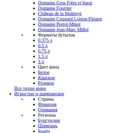
Domaine Gros Frère et Sœur
Domaine Fourrier
Château de la Maltroye
Domaine Coquard Loison-Fleurot
Domaine Perrot-Minot
Domaine Jean-Marc Millot
Форматы бутылок
0.375 л
0.5 л
0.75 л
1.5 л
3 л
Цвет вина
Белое
Красное
Розовое
Все тихие вина
Игристые и шампанское
Страны
Франция
Германия
Регионы
Бургундия
Шампань
Баден