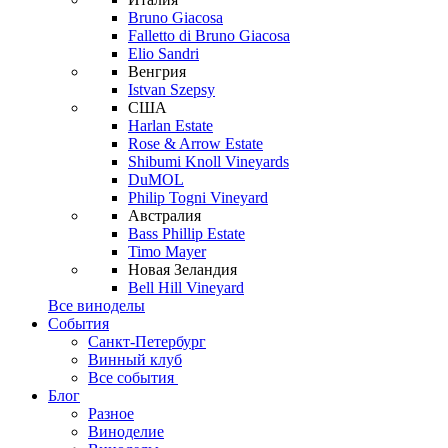
Bruno Giacosa
Falletto di Bruno Giacosa
Elio Sandri
Венгрия
Istvan Szepsy
США
Harlan Estate
Rose & Arrow Estate
Shibumi Knoll Vineyards
DuMOL
Philip Togni Vineyard
Австралия
Bass Phillip Estate
Timo Mayer
Новая Зеландия
Bell Hill Vineyard
Все виноделы
События
Санкт-Петербург
Винный клуб
Все события
Блог
Разное
Виноделие