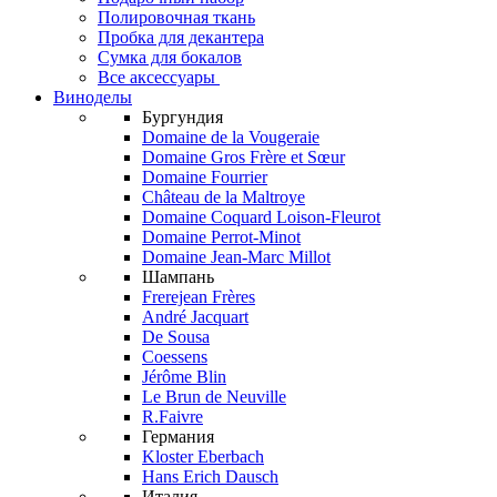
Полировочная ткань
Пробка для декантера
Сумка для бокалов
Все аксессуары
Виноделы
Бургундия
Domaine de la Vougeraie
Domaine Gros Frère et Sœur
Domaine Fourrier
Château de la Maltroye
Domaine Coquard Loison-Fleurot
Domaine Perrot-Minot
Domaine Jean-Marc Millot
Шампань
Frerejean Frères
André Jacquart
De Sousa
Coessens
Jérôme Blin
Le Brun de Neuville
R.Faivre
Германия
Kloster Eberbach
Hans Erich Dausch
Италия