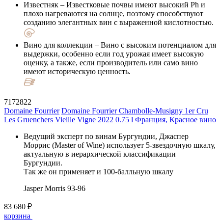
Известняк
– Известковые почвы имеют высокий Ph и
плохо нагреваются на солнце, поэтому способствуют
созданию элегантных вин с выраженной кислотностью.
Вино для коллекции
– Вино с высоким потенциалом для
выдержки, особенно если год урожая имеет высокую
оценку, а также, если производитель или само вино
имеют историческую ценность.
7172822
Domaine Fourrier
Domaine Fourrier Chambolle-Musigny 1er Cru
Les Gruenchers Vieille Vigne 2022 0.75 l
Франция, Красное вино
Ведущий эксперт по винам Бургундии, Джаспер
Моррис (Master of Wine) использует 5-звездочную шкалу,
актуальную в иерархической классификации
Бургундии.
Так же он применяет и 100-балльную шкалу
Jasper Morris
93-96
83 680 ₽
корзина