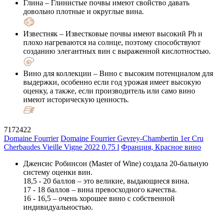
Глина
– Глинистые почвы имеют свойство давать
довольно плотные и округлые вина.
Известняк
– Известковые почвы имеют высокий Ph и
плохо нагреваются на солнце, поэтому способствуют
созданию элегантных вин с выраженной кислотностью.
Вино для коллекции
– Вино с высоким потенциалом для
выдержки, особенно если год урожая имеет высокую
оценку, а также, если производитель или само вино
имеют историческую ценность.
7172422
Domaine Fourrier
Domaine Fourrier Gevrey-Chambertin 1er Cru
Cherbaudes Vieille Vigne 2022 0.75 l
Франция, Красное вино
Дженсис Робинсон (Master of Wine) создала 20-бальную
систему оценки вин.
18,5 - 20 баллов – это великие, выдающиеся вина.
17 - 18 баллов – вина превосходного качества.
16 - 16,5 – очень хорошее вино с собственной
индивидуальностью.