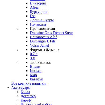
Виктория
Айла
Бургундия
Гоа
Долина Луары
Ирландия
Производители
Domaine Gros Frère et Sœur
Coutanseaux Aîné
Dumangin J. Fils
Voirin-Jumel
Форматы бутылок
0.7 л
3 л
Тип напитка
Виски
Коньяк
Мар
Ратафья
Все крепкие напитки
Аксессуары
Бокал
Декантер
Караф
Подарочный набор