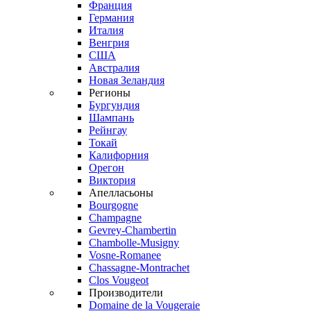
Франция
Германия
Италия
Венгрия
США
Австралия
Новая Зеландия
Регионы
Бургундия
Шампань
Рейнгау
Токай
Калифорния
Орегон
Виктория
Апелласьоны
Bourgogne
Champagne
Gevrey-Chambertin
Chambolle-Musigny
Vosne-Romanee
Chassagne-Montrachet
Clos Vougeot
Производители
Domaine de la Vougeraie