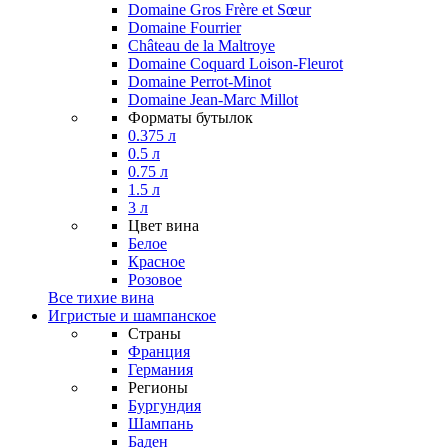
Domaine Gros Frère et Sœur
Domaine Fourrier
Château de la Maltroye
Domaine Coquard Loison-Fleurot
Domaine Perrot-Minot
Domaine Jean-Marc Millot
Форматы бутылок
0.375 л
0.5 л
0.75 л
1.5 л
3 л
Цвет вина
Белое
Красное
Розовое
Все тихие вина
Игристые и шампанское
Страны
Франция
Германия
Регионы
Бургундия
Шампань
Баден