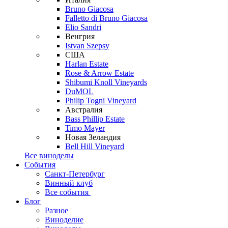
Bruno Giacosa
Falletto di Bruno Giacosa
Elio Sandri
Венгрия
Istvan Szepsy
США
Harlan Estate
Rose & Arrow Estate
Shibumi Knoll Vineyards
DuMOL
Philip Togni Vineyard
Австралия
Bass Phillip Estate
Timo Mayer
Новая Зеландия
Bell Hill Vineyard
Все виноделы
События
Санкт-Петербург
Винный клуб
Все события
Блог
Разное
Виноделие