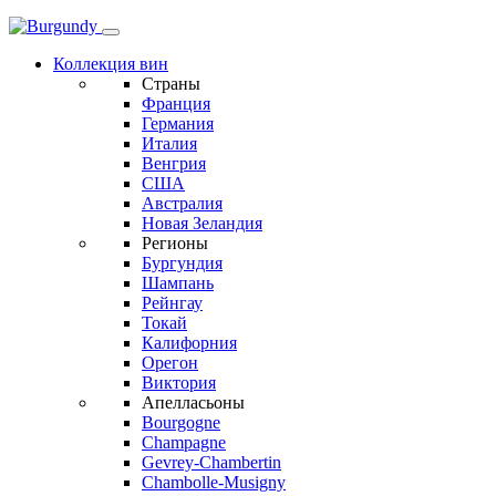
Коллекция вин
Страны
Франция
Германия
Италия
Венгрия
США
Австралия
Новая Зеландия
Регионы
Бургундия
Шампань
Рейнгау
Токай
Калифорния
Орегон
Виктория
Апелласьоны
Bourgogne
Champagne
Gevrey-Chambertin
Chambolle-Musigny