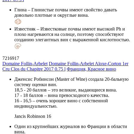
Глина
– Глинистые почвы имеют свойство давать
довольно плотные и округлые вина.
Известняк
– Известковые почвы имеют высокий Ph и
плохо нагреваются на солнце, поэтому способствуют
созданию элегантных вин с выраженной кислотностью.
7216917
Domaine Follin-Arbelet
Domaine Follin-Arbelet Aloxe-Corton 1er
Cru Clos du Chapitre 2017 0.75 l
Франция, Красное вино
Дженсис Робинсон (Master of Wine) создала 20-бальную
систему оценки вин.
18,5 - 20 баллов – это великие, выдающиеся вина.
17 - 18 баллов – вина превосходного качества.
16 - 16,5 – очень хорошее вино с собственной
индивидуальностью.
Jancis Robinson
16
Один из крупнейших журналов во Франции в области
вина.