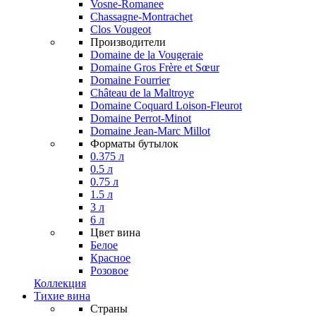
Vosne-Romanee
Chassagne-Montrachet
Clos Vougeot
Производители
Domaine de la Vougeraie
Domaine Gros Frère et Sœur
Domaine Fourrier
Château de la Maltroye
Domaine Coquard Loison-Fleurot
Domaine Perrot-Minot
Domaine Jean-Marc Millot
Форматы бутылок
0.375 л
0.5 л
0.75 л
1.5 л
3 л
6 л
Цвет вина
Белое
Красное
Розовое
Коллекция
Тихие вина
Страны