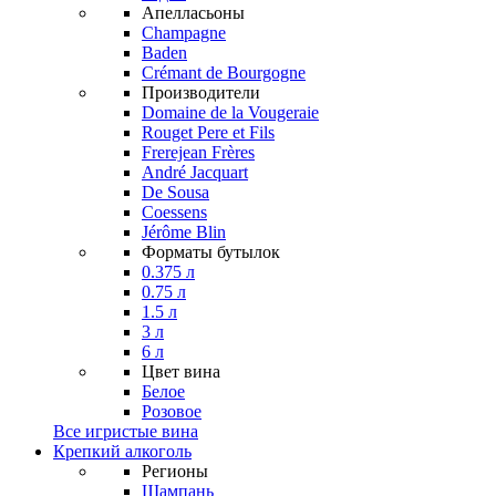
Апелласьоны
Champagne
Baden
Crémant de Bourgogne
Производители
Domaine de la Vougeraie
Rouget Pere et Fils
Frerejean Frères
André Jacquart
De Sousa
Coessens
Jérôme Blin
Форматы бутылок
0.375 л
0.75 л
1.5 л
3 л
6 л
Цвет вина
Белое
Розовое
Все игристые вина
Крепкий алкоголь
Регионы
Шампань