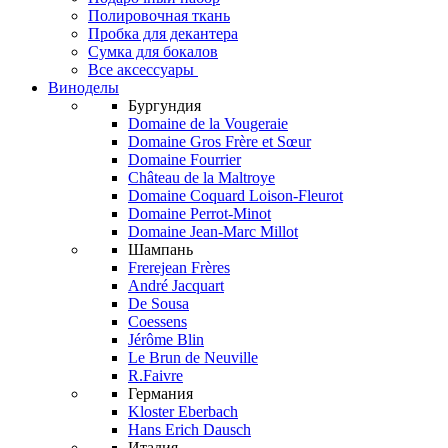
Полировочная ткань
Пробка для декантера
Сумка для бокалов
Все аксессуары
Виноделы
Бургундия
Domaine de la Vougeraie
Domaine Gros Frère et Sœur
Domaine Fourrier
Château de la Maltroye
Domaine Coquard Loison-Fleurot
Domaine Perrot-Minot
Domaine Jean-Marc Millot
Шампань
Frerejean Frères
André Jacquart
De Sousa
Coessens
Jérôme Blin
Le Brun de Neuville
R.Faivre
Германия
Kloster Eberbach
Hans Erich Dausch
Италия