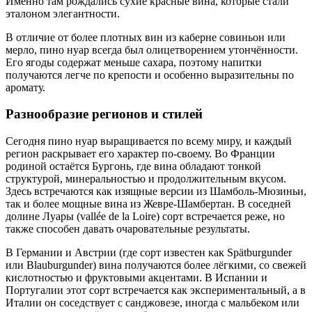
Именно там рождались сухие красные вина, которые стали
эталоном элегантности.
В отличие от более плотных вин из каберне совиньон или
мерло, пино нуар всегда был олицетворением утончённости.
Его ягоды содержат меньше сахара, поэтому напитки
получаются легче по крепости и особенно выразительны по
аромату.
Разнообразие регионов и стилей
Сегодня пино нуар выращивается по всему миру, и каждый
регион раскрывает его характер по-своему. Во Франции
родиной остаётся Бургонь, где вина обладают тонкой
структурой, минеральностью и продолжительным вкусом.
Здесь встречаются как изящные версии из Шамболь-Мюзиньи,
так и более мощные вина из Жевре-Шамбертан. В соседней
долине Луары (vallée de la Loire) сорт встречается реже, но
также способен давать очаровательные результаты.
В Германии и Австрии (где сорт известен как Spätburgunder
или Blauburgunder) вина получаются более лёгкими, со свежей
кислотностью и фруктовыми акцентами. В Испании и
Португалии этот сорт встречается как экспериментальный, а в
Италии он соседствует с санджовезе, иногда с мальбеком или