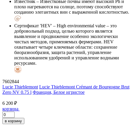
Известняк
– Известковые почвы имеют высокий Ph и
плохо нагреваются на солнце, поэтому способствуют
созданию элегантных вин с выраженной кислотностью.
Сертификат 'HEV'
– High environmental value – это
добровольный подход, целью которого является
выявление и продвижение особенно экологически
чистых методов, применяемых фермерами. HEV
охватывает четыре ключевые области: сохранение
биоразнообразия, защита растений, управление
использованием удобрений и управление водными
ресурсами.
7602844
Lucie Thieblemont
Lucie Thieblemont Crémant de Bourgogne Brut
Zero NV 0.75 l
Франция, Белое игристое
6 200 ₽
корзина
в корзину