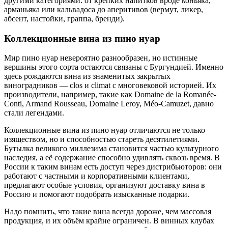
другими категориями: от крепких напитков вроде коньяка,
арманьяка или кальвадоса до аперитивов (вермут, ликер,
абсент, настойки, граппа, бренди).
Коллекционные вина из пино нуар
Мир пино нуар невероятно разнообразен, но истинные
вершины этого сорта остаются связаны с Бургундией. Именно
здесь рождаются вина из знаменитых закрытых
виноградников — clos и climat с многовековой историей. Их
производители, например, такие как Domaine de la Romanée-
Conti, Armand Rousseau, Domaine Leroy, Méo-Camuzet, давно
стали легендами.
Коллекционные вина из пино нуар отличаются не только
изяществом, но и способностью стареть десятилетиями.
Бутылка великого миллезима становится частью культурного
наследия, а её содержание способно удивлять сквозь время. В
России к таким винам есть доступ через дистрибьюторов: они
работают с частными и корпоративными клиентами,
предлагают особые условия, организуют доставку вина в
Россию и помогают подобрать изысканные подарки.
Надо помнить, что такие вина всегда дороже, чем массовая
продукция, и их объём крайне ограничен. В винных клубах