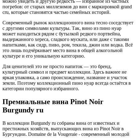
можно увидеть и другую редкость — избранное из частных
погребов: от старых миллезимов до вин с маркировкой grand
cru, которые становятся частью семейных историй.
Современный рынок коллекционного вина тесно соседствует
с другими символами культуры. Так, вино из пино нуар
может находиться рядом с бутылкой редкого портвейна,
выдержанного хереса, сладкого муската, или даже с такими
напитками, как сидр, пиво, ром, текила, джин или водка. Всё
это лишь подчёркивает место вина в общей алкогольной
культуре и его уникальную категорию.
Для ценителей это не просто напиток — это бренд,
культурный символ и предмет коллекции. Здесь важнее не
яркая упаковка, а само происхождение, название и участок
земли. Поэтому коллекционный пино нуар всегда остаётся в
категории популярного избранного.
Премиальные вина Pinot Noir
Burgundy ru
В коллекции Burgundy ru собраны вина от известных и
престижных хозяйств, выпускающих вина из Pinot Noir в
Бургундии. Domaine de la Vougeraie - современный молодой