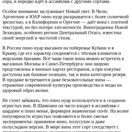
сира, и нередко идёт в ассамбляж с другими сортами.
Особое внимание заслуживает Новый свет. В Чили,
Аргентине и ЮАР пино нуар раскрывается с более солнечной
зрелостью, а в Калифорнии и Орегоне — даёт вина с плотной
текстурой, но без потери элегантности. Виноградники Новой
Зеландии, особенно регион Центральный Отаго, известны
своей энергией и чистотой стиля.
В России пино нуар высажен на побережье Кубани и в
Крыму, где его характер соединяется с тёплым климатом и
морскими бризами. Всё чаще такие вина можно встретить в
магазинах Москвы и Санкт-Петербурга: они широко
представлены в винных картах ресторанов, а при покупке
доступны как базовые позиции, так и вина категории резерв.
В продаже встречаются даже безалкогольные вина —
отражение современной культуры производства и моды на
здоровый образ жизни.
Не стоит забывать, что пино нуар используется и в создании
игристых вин. В Шампани он часто входит в ассамбляж с
шардоне и пино менье, формируя знаменитые cuvée. На волне
популярности игристых появляются и более смелые
эксперименты: оранжевое вино, полусухие и даже
полусладкие версии. В мире вина этот сорт соседствует с