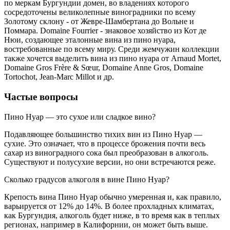
по меркам Бургундии домен, во владениях которого
сосредоточены великолепные виноградники по всему
Золотому склону - от Жевре-Шамбертана до Вольне и
Поммара. Domaine Fourrier - знаковое хозяйство из Кот де
Нюи, создающее эталонные вина из пино нуара,
востребованные по всему миру. Среди жемчужин коллекции
также хочется выделить вина из пино нуара от Arnaud Mortet,
Domaine Gros Frère & Sœur, Domaine Anne Gros, Domaine
Tortochot, Jean-Marc Millot и др.
Частые вопросы
Пино Нуар — это сухое или сладкое вино?
Подавляющее большинство тихих вин из Пино Нуар —
сухие. Это означает, что в процессе брожения почти весь
сахар из виноградного сока был преобразован в алкоголь.
Существуют и полусухие версии, но они встречаются реже.
Cколько градусов алкоголя в вине Пино Нуар?
Крепость вина Пино Нуар обычно умеренная и, как правило,
варьируется от 12% до 14%. В более прохладных климатах,
как Бургундия, алкоголь будет ниже, в то время как в теплых
регионах, например в Калифорнии, он может быть выше.