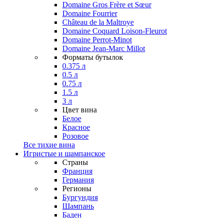
Domaine Gros Frère et Sœur
Domaine Fourrier
Château de la Maltroye
Domaine Coquard Loison-Fleurot
Domaine Perrot-Minot
Domaine Jean-Marc Millot
Форматы бутылок
0.375 л
0.5 л
0.75 л
1.5 л
3 л
Цвет вина
Белое
Красное
Розовое
Все тихие вина
Игристые и шампанское
Страны
Франция
Германия
Регионы
Бургундия
Шампань
Баден