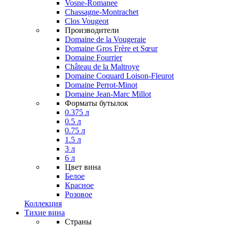
Vosne-Romanee
Chassagne-Montrachet
Clos Vougeot
Производители
Domaine de la Vougeraie
Domaine Gros Frère et Sœur
Domaine Fourrier
Château de la Maltroye
Domaine Coquard Loison-Fleurot
Domaine Perrot-Minot
Domaine Jean-Marc Millot
Форматы бутылок
0.375 л
0.5 л
0.75 л
1.5 л
3 л
6 л
Цвет вина
Белое
Красное
Розовое
Коллекция
Тихие вина
Страны