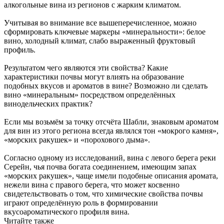
алкогольные вина из регионов с жарким климатом.
Учитывая во внимание все вышеперечисленное, можно
сформировать ключевые маркеры «минеральности»: белое
вино, холодный климат, слабо выраженный фруктовый
профиль.
Результатом чего являются эти свойства? Какие
характеристики почвы могут влиять на образование
подобных вкусов и ароматов в вине? Возможно ли сделать
вино «минеральным» посредством определённых
винодельческих практик?
Если мы возьмём за точку отсчёта Шабли, знаковым ароматом
для вин из этого региона всегда являлся тон «мокрого камня»,
«морских ракушек» и «порохового дыма».
Согласно одному из исследований, вина с левого берега реки
Серейн, чья почва богата соединением, имеющим запах
«морских ракушек», чаще имели подобные описания аромата,
нежели вина с правого берега, что может косвенно
свидетельствовать о том, что химические свойства почвы
играют определённую роль в формировании
вкусоароматического профиля вина.
Читайте также