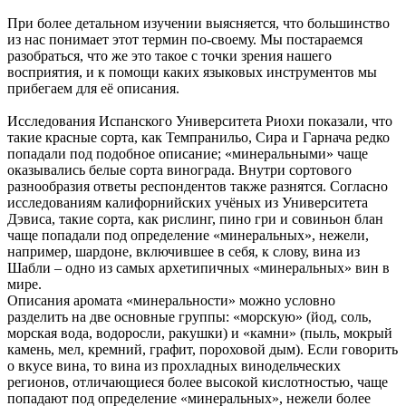
При более детальном изучении выясняется, что большинство
из нас понимает этот термин по-своему. Мы постараемся
разобраться, что же это такое с точки зрения нашего
восприятия, и к помощи каких языковых инструментов мы
прибегаем для её описания.
Исследования Испанского Университета Риохи показали, что
такие красные сорта, как Темпранильо, Сира и Гарнача редко
попадали под подобное описание; «минеральными» чаще
оказывались белые сорта винограда. Внутри сортового
разнообразия ответы респондентов также разнятся. Согласно
исследованиям калифорнийских учёных из Университета
Дэвиса, такие сорта, как рислинг, пино гри и совиньон блан
чаще попадали под определение «минеральных», нежели,
например, шардоне, включившее в себя, к слову, вина из
Шабли – одно из самых архетипичных «минеральных» вин в
мире.
Описания аромата «минеральности» можно условно
разделить на две основные группы: «морскую» (йод, соль,
морская вода, водоросли, ракушки) и «камни» (пыль, мокрый
камень, мел, кремний, графит, пороховой дым). Если говорить
о вкусе вина, то вина из прохладных винодельческих
регионов, отличающиеся более высокой кислотностью, чаще
попадают под определение «минеральных», нежели более