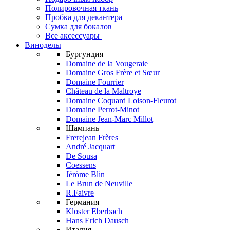
Полировочная ткань
Пробка для декантера
Сумка для бокалов
Все аксессуары
Виноделы
Бургундия
Domaine de la Vougeraie
Domaine Gros Frère et Sœur
Domaine Fourrier
Château de la Maltroye
Domaine Coquard Loison-Fleurot
Domaine Perrot-Minot
Domaine Jean-Marc Millot
Шампань
Frerejean Frères
André Jacquart
De Sousa
Coessens
Jérôme Blin
Le Brun de Neuville
R.Faivre
Германия
Kloster Eberbach
Hans Erich Dausch
Италия