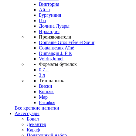
Виктория
Айла
Бургундия
Гоа
Долина Луары
Ирландия
Производители
Domaine Gros Frère et Sœur
Coutanseaux Aîné
Dumangin J. Fils
Voirin-Jumel
Форматы бутылок
0.7 л
3 л
Тип напитка
Виски
Коньяк
Мар
Ратафья
Все крепкие напитки
Аксессуары
Бокал
Декантер
Караф
Подарочный набор