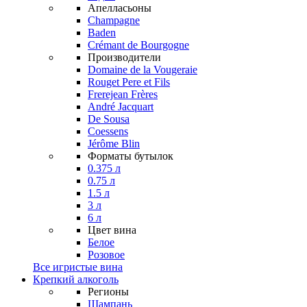
Апелласьоны
Champagne
Baden
Crémant de Bourgogne
Производители
Domaine de la Vougeraie
Rouget Pere et Fils
Frerejean Frères
André Jacquart
De Sousa
Coessens
Jérôme Blin
Форматы бутылок
0.375 л
0.75 л
1.5 л
3 л
6 л
Цвет вина
Белое
Розовое
Все игристые вина
Крепкий алкоголь
Регионы
Шампань