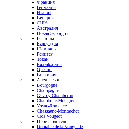
Франция
Германия
Италия
Венгрия
США
Австралия
Новая Зеландия
Регионы
Бургундия
Шампань
Рейнгау
Токай
Калифорния
Орегон
Виктория
Апелласьоны
Bourgogne
Champagne
Gevrey-Chambertin
Chambolle-Musigny
Vosne-Romanee
Chassagne-Montrachet
Clos Vougeot
Производители
Domaine de la Vougeraie