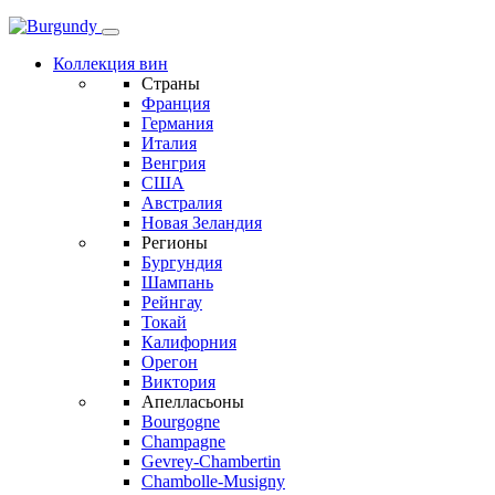
Коллекция вин
Страны
Франция
Германия
Италия
Венгрия
США
Австралия
Новая Зеландия
Регионы
Бургундия
Шампань
Рейнгау
Токай
Калифорния
Орегон
Виктория
Апелласьоны
Bourgogne
Champagne
Gevrey-Chambertin
Chambolle-Musigny