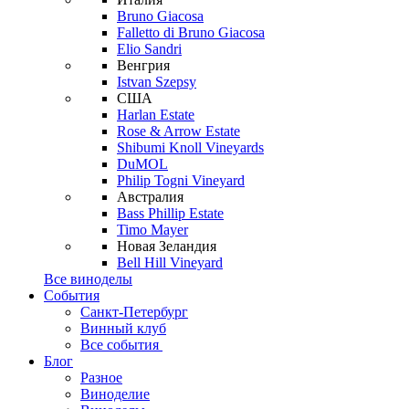
Bruno Giacosa
Falletto di Bruno Giacosa
Elio Sandri
Венгрия
Istvan Szepsy
США
Harlan Estate
Rose & Arrow Estate
Shibumi Knoll Vineyards
DuMOL
Philip Togni Vineyard
Австралия
Bass Phillip Estate
Timo Mayer
Новая Зеландия
Bell Hill Vineyard
Все виноделы
События
Санкт-Петербург
Винный клуб
Все события
Блог
Разное
Виноделие