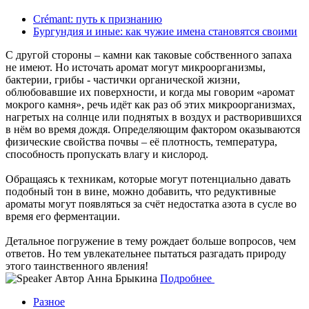
Crémant: путь к признанию
Бургундия и иные: как чужие имена становятся своими
С другой стороны – камни как таковые собственного запаха
не имеют. Но источать аромат могут микроорганизмы,
бактерии, грибы - частички органической жизни,
облюбовавшие их поверхности, и когда мы говорим «аромат
мокрого камня», речь идёт как раз об этих микроорганизмах,
нагретых на солнце или поднятых в воздух и растворившихся
в нём во время дождя. Определяющим фактором оказываются
физические свойства почвы – её плотность, температура,
способность пропускать влагу и кислород.
Обращаясь к техникам, которые могут потенциально давать
подобный тон в вине, можно добавить, что редуктивные
ароматы могут появляться за счёт недостатка азота в сусле во
время его ферментации.
Детальное погружение в тему рождает больше вопросов, чем
ответов. Но тем увлекательнее пытаться разгадать природу
этого таинственного явления!
Автор
Анна Брыкина
Подробнее
Разное