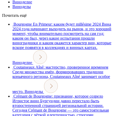
Виноделие
Виноделы
Почитать ещё
Bourgogne En Primeur: каким будет millésime 2024
Вина
2024 года начинают выходить на рынок, и это хороший
момент, чтобы внимательно посмотреть на сам год:
каким он был, через какие испытания прошли
виноградники и каким окажется характер вин, которые
вскоре появятся в коллекциях и винных картах.
Виноделие
Coutanseaux Aîné: мастерство, проверенное временем
Среди множества имён, формировавших традиции
коньячного региона, Coutanseaux Aîné занимает особое
место.
Виноделы
Crémant de Bourgogne: признание, которое созрело
Игристое вино Бургундии давно перестало быть
второстепенной страницей региональной истории.
Сегодня Crémant de Bourgogne — это самостоятельная
категория с чёткой идентичностью, строгими