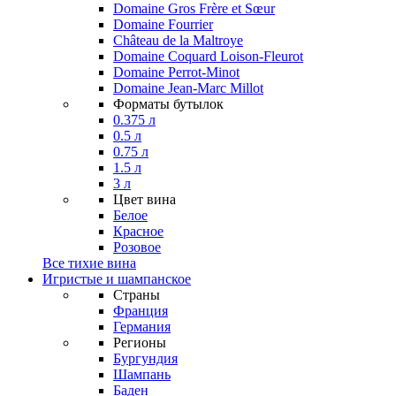
Domaine Gros Frère et Sœur
Domaine Fourrier
Château de la Maltroye
Domaine Coquard Loison-Fleurot
Domaine Perrot-Minot
Domaine Jean-Marc Millot
Форматы бутылок
0.375 л
0.5 л
0.75 л
1.5 л
3 л
Цвет вина
Белое
Красное
Розовое
Все тихие вина
Игристые и шампанское
Страны
Франция
Германия
Регионы
Бургундия
Шампань
Баден