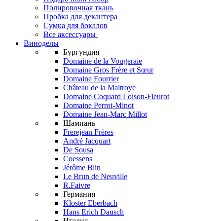
Полировочная ткань
Пробка для декантера
Сумка для бокалов
Все аксессуары
Виноделы
Бургундия
Domaine de la Vougeraie
Domaine Gros Frère et Sœur
Domaine Fourrier
Château de la Maltroye
Domaine Coquard Loison-Fleurot
Domaine Perrot-Minot
Domaine Jean-Marc Millot
Шампань
Frerejean Frères
André Jacquart
De Sousa
Coessens
Jérôme Blin
Le Brun de Neuville
R.Faivre
Германия
Kloster Eberbach
Hans Erich Dausch
Италия