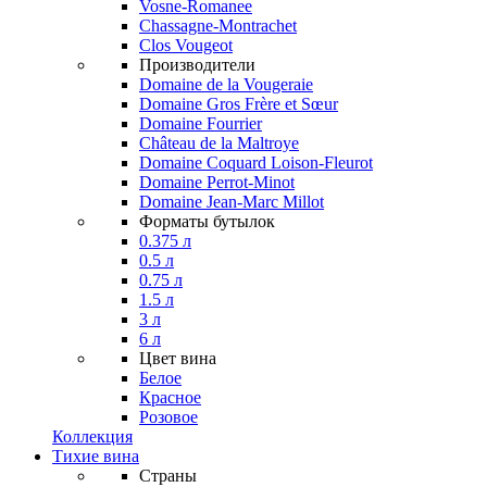
Vosne-Romanee
Chassagne-Montrachet
Clos Vougeot
Производители
Domaine de la Vougeraie
Domaine Gros Frère et Sœur
Domaine Fourrier
Château de la Maltroye
Domaine Coquard Loison-Fleurot
Domaine Perrot-Minot
Domaine Jean-Marc Millot
Форматы бутылок
0.375 л
0.5 л
0.75 л
1.5 л
3 л
6 л
Цвет вина
Белое
Красное
Розовое
Коллекция
Тихие вина
Страны