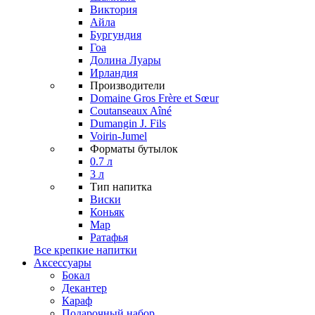
Виктория
Айла
Бургундия
Гоа
Долина Луары
Ирландия
Производители
Domaine Gros Frère et Sœur
Coutanseaux Aîné
Dumangin J. Fils
Voirin-Jumel
Форматы бутылок
0.7 л
3 л
Тип напитка
Виски
Коньяк
Мар
Ратафья
Все крепкие напитки
Аксессуары
Бокал
Декантер
Караф
Подарочный набор