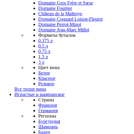
Domaine Gros Frère et Sœur
Domaine Fourrier
Château de la Maltroye
Domaine Coquard Loison-Fleurot
Domaine Perrot-Minot
Domaine Jean-Marc Millot
Форматы бутылок
0.375 л
0.5 л
0.75 л
1.5 л
3 л
Цвет вина
Белое
Красное
Розовое
Все тихие вина
Игристые и шампанское
Страны
Франция
Германия
Регионы
Бургундия
Шампань
Баден