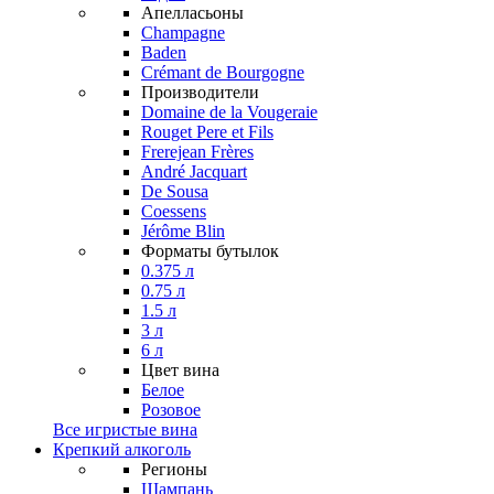
Апелласьоны
Champagne
Baden
Crémant de Bourgogne
Производители
Domaine de la Vougeraie
Rouget Pere et Fils
Frerejean Frères
André Jacquart
De Sousa
Coessens
Jérôme Blin
Форматы бутылок
0.375 л
0.75 л
1.5 л
3 л
6 л
Цвет вина
Белое
Розовое
Все игристые вина
Крепкий алкоголь
Регионы
Шампань