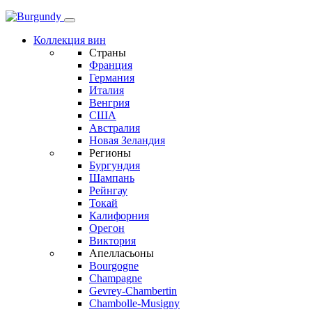
Коллекция вин
Страны
Франция
Германия
Италия
Венгрия
США
Австралия
Новая Зеландия
Регионы
Бургундия
Шампань
Рейнгау
Токай
Калифорния
Орегон
Виктория
Апелласьоны
Bourgogne
Champagne
Gevrey-Chambertin
Chambolle-Musigny