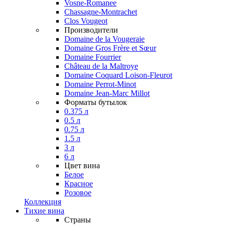
Vosne-Romanee
Chassagne-Montrachet
Clos Vougeot
Производители
Domaine de la Vougeraie
Domaine Gros Frère et Sœur
Domaine Fourrier
Château de la Maltroye
Domaine Coquard Loison-Fleurot
Domaine Perrot-Minot
Domaine Jean-Marc Millot
Форматы бутылок
0.375 л
0.5 л
0.75 л
1.5 л
3 л
6 л
Цвет вина
Белое
Красное
Розовое
Коллекция
Тихие вина
Страны