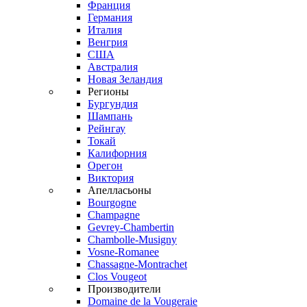
Франция
Германия
Италия
Венгрия
США
Австралия
Новая Зеландия
Регионы
Бургундия
Шампань
Рейнгау
Токай
Калифорния
Орегон
Виктория
Апелласьоны
Bourgogne
Champagne
Gevrey-Chambertin
Chambolle-Musigny
Vosne-Romanee
Chassagne-Montrachet
Clos Vougeot
Производители
Domaine de la Vougeraie