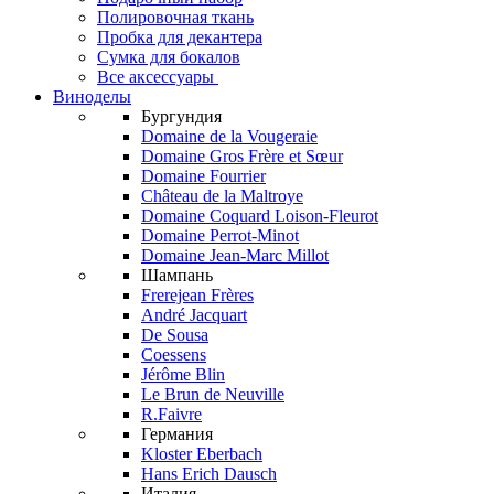
Полировочная ткань
Пробка для декантера
Сумка для бокалов
Все аксессуары
Виноделы
Бургундия
Domaine de la Vougeraie
Domaine Gros Frère et Sœur
Domaine Fourrier
Château de la Maltroye
Domaine Coquard Loison-Fleurot
Domaine Perrot-Minot
Domaine Jean-Marc Millot
Шампань
Frerejean Frères
André Jacquart
De Sousa
Coessens
Jérôme Blin
Le Brun de Neuville
R.Faivre
Германия
Kloster Eberbach
Hans Erich Dausch
Италия