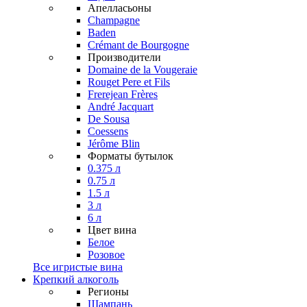
Апелласьоны
Champagne
Baden
Crémant de Bourgogne
Производители
Domaine de la Vougeraie
Rouget Pere et Fils
Frerejean Frères
André Jacquart
De Sousa
Coessens
Jérôme Blin
Форматы бутылок
0.375 л
0.75 л
1.5 л
3 л
6 л
Цвет вина
Белое
Розовое
Все игристые вина
Крепкий алкоголь
Регионы
Шампань