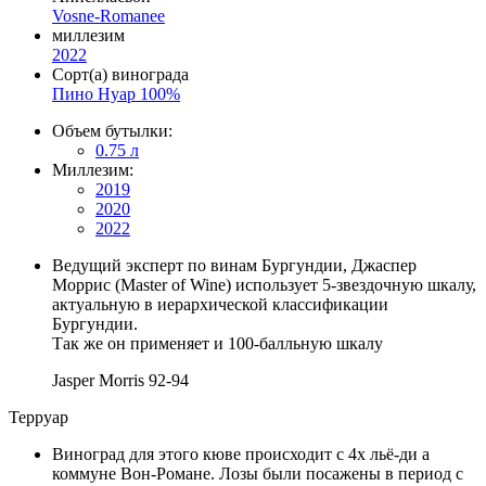
Vosne-Romanee
миллезим
2022
Сорт(а) винограда
Пино Нуар 100%
Объем бутылки:
0.75 л
Миллезим:
2019
2020
2022
Ведущий эксперт по винам Бургундии, Джаспер
Моррис (Master of Wine) использует 5-звездочную шкалу,
актуальную в иерархической классификации
Бургундии.
Так же он применяет и 100-балльную шкалу
Jasper Morris
92-94
Терруар
Виноград для этого кюве происходит с 4х льё-ди а
коммуне Вон-Романе. Лозы были посажены в период с