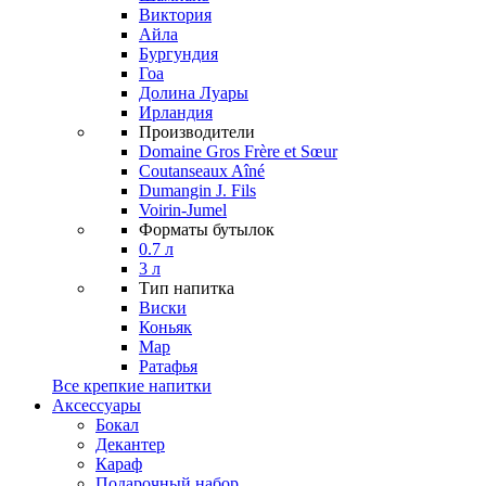
Виктория
Айла
Бургундия
Гоа
Долина Луары
Ирландия
Производители
Domaine Gros Frère et Sœur
Coutanseaux Aîné
Dumangin J. Fils
Voirin-Jumel
Форматы бутылок
0.7 л
3 л
Тип напитка
Виски
Коньяк
Мар
Ратафья
Все крепкие напитки
Аксессуары
Бокал
Декантер
Караф
Подарочный набор