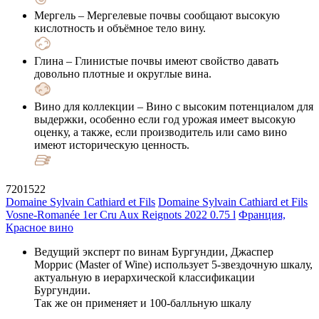
Мергель
– Мергелевые почвы сообщают высокую
кислотность и объёмное тело вину.
Глина
– Глинистые почвы имеют свойство давать
довольно плотные и округлые вина.
Вино для коллекции
– Вино с высоким потенциалом для
выдержки, особенно если год урожая имеет высокую
оценку, а также, если производитель или само вино
имеют историческую ценность.
7201522
Domaine Sylvain Cathiard et Fils
Domaine Sylvain Cathiard et Fils
Vosne-Romanée 1er Cru Aux Reignots 2022 0.75 l
Франция,
Красное вино
Ведущий эксперт по винам Бургундии, Джаспер
Моррис (Master of Wine) использует 5-звездочную шкалу,
актуальную в иерархической классификации
Бургундии.
Так же он применяет и 100-балльную шкалу