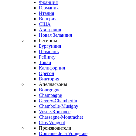
Франция
Германия
Италия
Венгрия
США
Австралия
Новая Зеландия
Регионы
Бургундия
Шампань
Рейнгау
Токай
Калифорния
Орегон
Виктория
Апелласьоны
Bourgogne
Champagne
Gevrey-Chambertin
Chambolle-Musigny
Vosne-Romanee
Chassagne-Montrachet
Clos Vougeot
Производители
Domaine de la Vougeraie