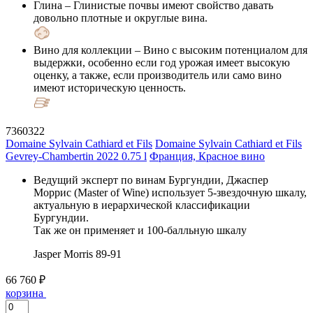
Глина
– Глинистые почвы имеют свойство давать
довольно плотные и округлые вина.
Вино для коллекции
– Вино с высоким потенциалом для
выдержки, особенно если год урожая имеет высокую
оценку, а также, если производитель или само вино
имеют историческую ценность.
7360322
Domaine Sylvain Cathiard et Fils
Domaine Sylvain Cathiard et Fils
Gevrey-Chambertin 2022 0.75 l
Франция, Красное вино
Ведущий эксперт по винам Бургундии, Джаспер
Моррис (Master of Wine) использует 5-звездочную шкалу,
актуальную в иерархической классификации
Бургундии.
Так же он применяет и 100-балльную шкалу
Jasper Morris
89-91
66 760 ₽
корзина