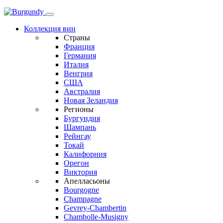
Коллекция вин
Страны
Франция
Германия
Италия
Венгрия
США
Австралия
Новая Зеландия
Регионы
Бургундия
Шампань
Рейнгау
Токай
Калифорния
Орегон
Виктория
Апелласьоны
Bourgogne
Champagne
Gevrey-Chambertin
Chambolle-Musigny