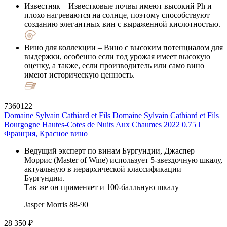
Известняк
– Известковые почвы имеют высокий Ph и
плохо нагреваются на солнце, поэтому способствуют
созданию элегантных вин с выраженной кислотностью.
Вино для коллекции
– Вино с высоким потенциалом для
выдержки, особенно если год урожая имеет высокую
оценку, а также, если производитель или само вино
имеют историческую ценность.
7360122
Domaine Sylvain Cathiard et Fils
Domaine Sylvain Cathiard et Fils
Bourgogne Hautes-Cotes de Nuits Aux Chaumes 2022 0.75 l
Франция, Красное вино
Ведущий эксперт по винам Бургундии, Джаспер
Моррис (Master of Wine) использует 5-звездочную шкалу,
актуальную в иерархической классификации
Бургундии.
Так же он применяет и 100-балльную шкалу
Jasper Morris
88-90
28 350 ₽