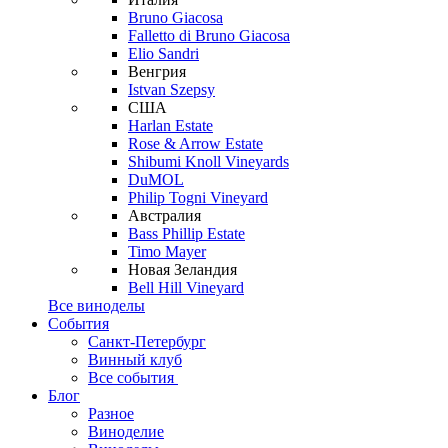
Bruno Giacosa
Falletto di Bruno Giacosa
Elio Sandri
Венгрия
Istvan Szepsy
США
Harlan Estate
Rose & Arrow Estate
Shibumi Knoll Vineyards
DuMOL
Philip Togni Vineyard
Австралия
Bass Phillip Estate
Timo Mayer
Новая Зеландия
Bell Hill Vineyard
Все виноделы
События
Санкт-Петербург
Винный клуб
Все события
Блог
Разное
Виноделие