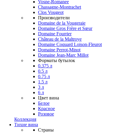
Vosne-Romanee
Chassagne-Montrachet
Clos Vougeot
Производители
Domaine de la Vougeraie
Domaine Gros Frère et Sœur
Domaine Fourrier
Château de la Maltroye
Domaine Coquard Loison-Fleurot
Domaine Perrot-Minot
Domaine Jean-Marc Millot
Форматы бутылок
0.375 л
0.5 л
0.75 л
1.5 л
3 л
6 л
Цвет вина
Белое
Красное
Розовое
Коллекция
Тихие вина
Страны