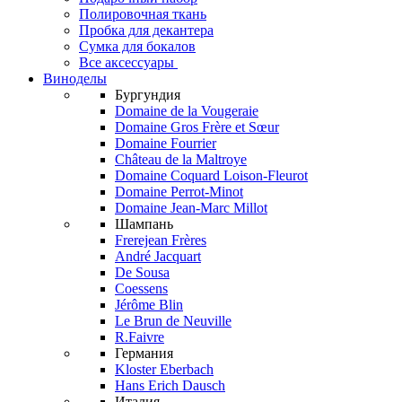
Полировочная ткань
Пробка для декантера
Сумка для бокалов
Все аксессуары
Виноделы
Бургундия
Domaine de la Vougeraie
Domaine Gros Frère et Sœur
Domaine Fourrier
Château de la Maltroye
Domaine Coquard Loison-Fleurot
Domaine Perrot-Minot
Domaine Jean-Marc Millot
Шампань
Frerejean Frères
André Jacquart
De Sousa
Coessens
Jérôme Blin
Le Brun de Neuville
R.Faivre
Германия
Kloster Eberbach
Hans Erich Dausch
Италия