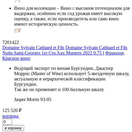
Вино для коллекции
– Вино с высоким потенциалом для
выдержки, особенно если год урожая имеет высокую
оценку, а также, если производитель или само вино
имеют историческую ценность.
7201422
Domaine Sylvain Cathiard et Fils
Domaine Sylvain Cathiard et Fils
Nuits-Saint-Georges 1er Cru Aux Murgers 2022 0.75 l
Франция,
Красное вино
Ведущий эксперт по винам Бургундии, Джаспер
Моррис (Master of Wine) использует 5-звездочную шкалу,
актуальную в иерархической классификации
Бургундии.
Так же он применяет и 100-балльную шкалу
Jasper Morris
93-95
125 520 ₽
корзина
в корзину