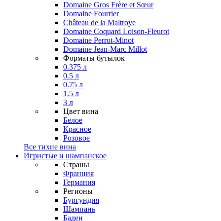
Domaine Gros Frère et Sœur
Domaine Fourrier
Château de la Maltroye
Domaine Coquard Loison-Fleurot
Domaine Perrot-Minot
Domaine Jean-Marc Millot
Форматы бутылок
0.375 л
0.5 л
0.75 л
1.5 л
3 л
Цвет вина
Белое
Красное
Розовое
Все тихие вина
Игристые и шампанское
Страны
Франция
Германия
Регионы
Бургундия
Шампань
Баден