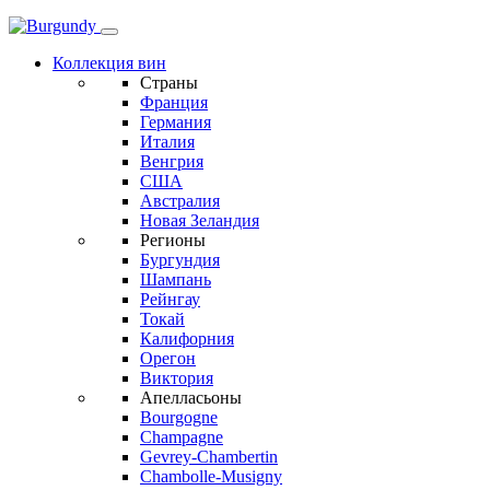
Коллекция вин
Страны
Франция
Германия
Италия
Венгрия
США
Австралия
Новая Зеландия
Регионы
Бургундия
Шампань
Рейнгау
Токай
Калифорния
Орегон
Виктория
Апелласьоны
Bourgogne
Champagne
Gevrey-Chambertin
Chambolle-Musigny