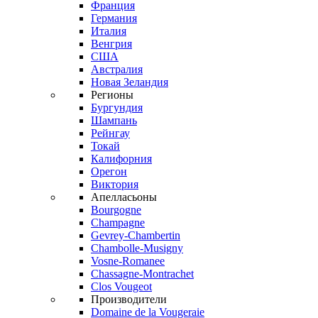
Франция
Германия
Италия
Венгрия
США
Австралия
Новая Зеландия
Регионы
Бургундия
Шампань
Рейнгау
Токай
Калифорния
Орегон
Виктория
Апелласьоны
Bourgogne
Champagne
Gevrey-Chambertin
Chambolle-Musigny
Vosne-Romanee
Chassagne-Montrachet
Clos Vougeot
Производители
Domaine de la Vougeraie