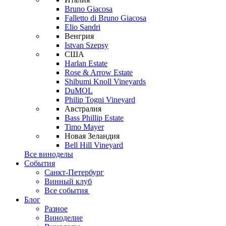
Bruno Giacosa
Falletto di Bruno Giacosa
Elio Sandri
Венгрия
Istvan Szepsy
США
Harlan Estate
Rose & Arrow Estate
Shibumi Knoll Vineyards
DuMOL
Philip Togni Vineyard
Австралия
Bass Phillip Estate
Timo Mayer
Новая Зеландия
Bell Hill Vineyard
Все виноделы
События
Санкт-Петербург
Винный клуб
Все события
Блог
Разное
Виноделие