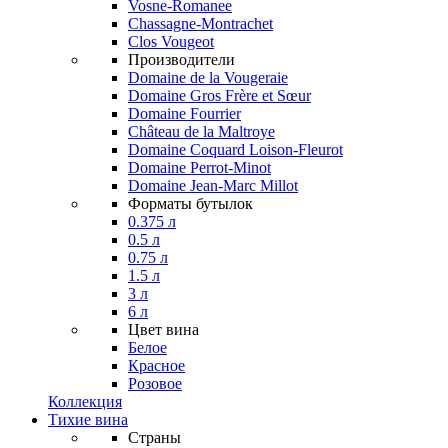
Vosne-Romanee
Chassagne-Montrachet
Clos Vougeot
Производители
Domaine de la Vougeraie
Domaine Gros Frère et Sœur
Domaine Fourrier
Château de la Maltroye
Domaine Coquard Loison-Fleurot
Domaine Perrot-Minot
Domaine Jean-Marc Millot
Форматы бутылок
0.375 л
0.5 л
0.75 л
1.5 л
3 л
6 л
Цвет вина
Белое
Красное
Розовое
Коллекция
Тихие вина
Страны