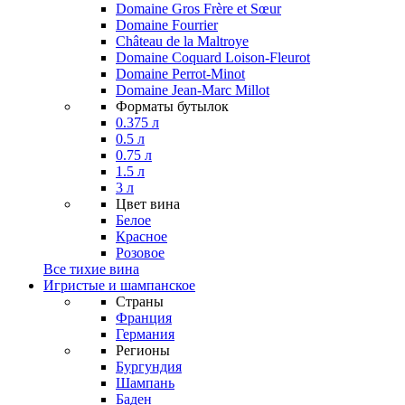
Domaine Gros Frère et Sœur
Domaine Fourrier
Château de la Maltroye
Domaine Coquard Loison-Fleurot
Domaine Perrot-Minot
Domaine Jean-Marc Millot
Форматы бутылок
0.375 л
0.5 л
0.75 л
1.5 л
3 л
Цвет вина
Белое
Красное
Розовое
Все тихие вина
Игристые и шампанское
Страны
Франция
Германия
Регионы
Бургундия
Шампань
Баден