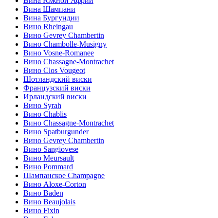
Вина Южной Африи
Вина Шампани
Вина Бургундии
Вино Rheingau
Вино Gevrey Chambertin
Вино Chambolle-Musigny
Вино Vosne-Romanee
Вино Chassagne-Montrachet
Вино Clos Vougeot
Шотландский виски
Французский виски
Ирландский виски
Вино Syrah
Вино Chablis
Вино Chassagne-Montrachet
Вино Spatburgunder
Вино Gevrey Chambertin
Вино Sangiovese
Вино Meursault
Вино Pommard
Шампанское Champagne
Вино Aloxe-Corton
Вино Baden
Вино Beaujolais
Вино Fixin