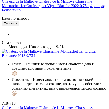
Château de la Maltroye
Château de la Maltroye Chassagne-
Montrachet 1er Cru Morgeot Vigne Blanche 2022 0.75 l
Франция,
Белое вино
Цена по запросу
Уточнить
Самовывоз
г. Москва, ул. Никольская, д. 19-21/1
Глина
– Глинистые почвы имеют свойство давать
довольно плотные и округлые вина.
Известняк
– Известковые почвы имеют высокий Ph и
плохо нагреваются на солнце, поэтому способствуют
созданию элегантных вин с выраженной кислотностью.
7184718
Château de la Maltroye
Château de la Maltroye Chassagne-