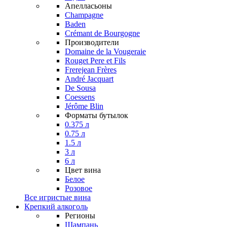
Апелласьоны
Champagne
Baden
Crémant de Bourgogne
Производители
Domaine de la Vougeraie
Rouget Pere et Fils
Frerejean Frères
André Jacquart
De Sousa
Coessens
Jérôme Blin
Форматы бутылок
0.375 л
0.75 л
1.5 л
3 л
6 л
Цвет вина
Белое
Розовое
Все игристые вина
Крепкий алкоголь
Регионы
Шампань