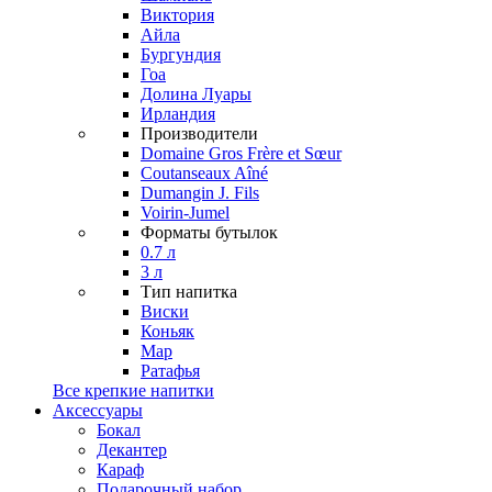
Виктория
Айла
Бургундия
Гоа
Долина Луары
Ирландия
Производители
Domaine Gros Frère et Sœur
Coutanseaux Aîné
Dumangin J. Fils
Voirin-Jumel
Форматы бутылок
0.7 л
3 л
Тип напитка
Виски
Коньяк
Мар
Ратафья
Все крепкие напитки
Аксессуары
Бокал
Декантер
Караф
Подарочный набор