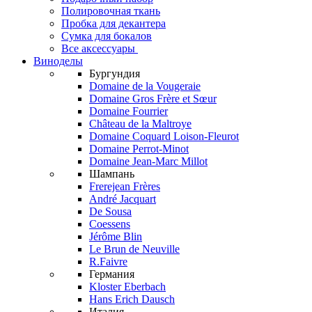
Полировочная ткань
Пробка для декантера
Сумка для бокалов
Все аксессуары
Виноделы
Бургундия
Domaine de la Vougeraie
Domaine Gros Frère et Sœur
Domaine Fourrier
Château de la Maltroye
Domaine Coquard Loison-Fleurot
Domaine Perrot-Minot
Domaine Jean-Marc Millot
Шампань
Frerejean Frères
André Jacquart
De Sousa
Coessens
Jérôme Blin
Le Brun de Neuville
R.Faivre
Германия
Kloster Eberbach
Hans Erich Dausch
Италия