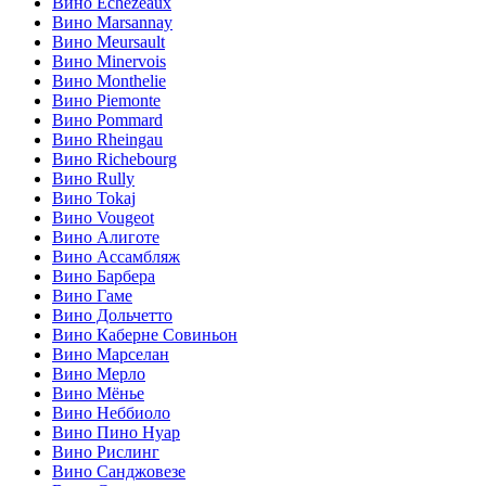
Вино Echezeaux
Вино Marsannay
Вино Meursault
Вино Minervois
Вино Monthelie
Вино Piemonte
Вино Pommard
Вино Rheingau
Вино Richebourg
Вино Rully
Вино Tokaj
Вино Vougeot
Вино Алиготе
Вино Ассамбляж
Вино Барбера
Вино Гаме
Вино Дольчетто
Вино Каберне Совиньон
Вино Марселан
Вино Мерло
Вино Мёнье
Вино Неббиоло
Вино Пино Нуар
Вино Рислинг
Вино Санджовезе