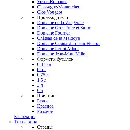
Vosne-Romanee
Chassagne-Montrachet
Clos Vougeot
Производители
Domaine de la Vougeraie
Domaine Gros Frère et Sœur
Domaine Fourrier
Château de la Maltroye
Domaine Coquard Loison-Fleurot
Domaine Perrot-Minot
Domaine Jean-Marc Millot
Форматы бутылок
0.375 л
0.5 л
0.75 л
1.5 л
3 л
6 л
Цвет вина
Белое
Красное
Розовое
Коллекция
Тихие вина
Страны