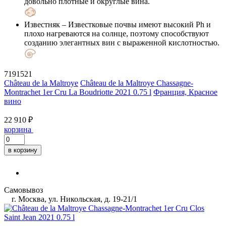
довольно плотные и округлые вина.
Известняк
– Известковые почвы имеют высокий Ph и
плохо нагреваются на солнце, поэтому способствуют
созданию элегантных вин с выраженной кислотностью.
7191521
Château de la Maltroye
Château de la Maltroye Chassagne-
Montrachet 1er Cru La Boudriotte 2021 0.75 l
Франция, Красное
вино
22 910 ₽
корзина
в корзину
Самовывоз
г. Москва, ул. Никольская, д. 19-21/1