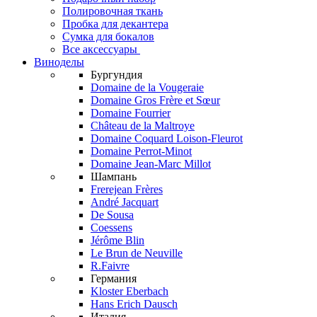
Полировочная ткань
Пробка для декантера
Сумка для бокалов
Все аксессуары
Виноделы
Бургундия
Domaine de la Vougeraie
Domaine Gros Frère et Sœur
Domaine Fourrier
Château de la Maltroye
Domaine Coquard Loison-Fleurot
Domaine Perrot-Minot
Domaine Jean-Marc Millot
Шампань
Frerejean Frères
André Jacquart
De Sousa
Coessens
Jérôme Blin
Le Brun de Neuville
R.Faivre
Германия
Kloster Eberbach
Hans Erich Dausch
Италия