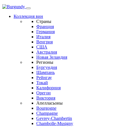
Коллекция вин
Страны
Франция
Германия
Италия
Венгрия
США
Австралия
Новая Зеландия
Регионы
Бургундия
Шампань
Рейнгау
Токай
Калифорния
Орегон
Виктория
Апелласьоны
Bourgogne
Champagne
Gevrey-Chambertin
Chambolle-Musigny