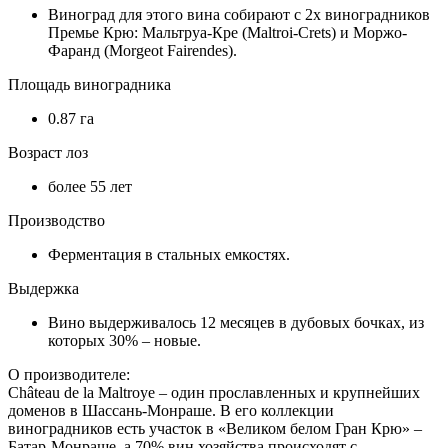
Виноград для этого вина собирают с 2х виноградников
Премье Крю: Мальтруа-Кре (Maltroi-Crets) и Моржо-
Фаранд (Morgeot Fairendes).
Площадь виноградника
0.87 га
Возраст лоз
более 55 лет
Производство
Ферментация в стальных емкостях.
Выдержка
Вино выдерживалось 12 месяцев в дубовых бочках, из
которых 30% – новые.
О производителе:
Château de la Maltroye – один прославленных и крупнейших
доменов в Шассань-Монраше. В его коллекции
виноградников есть участок в «Великом белом Гран Крю» –
Батар-Монраше, а 70% вин хозяйства происходят с