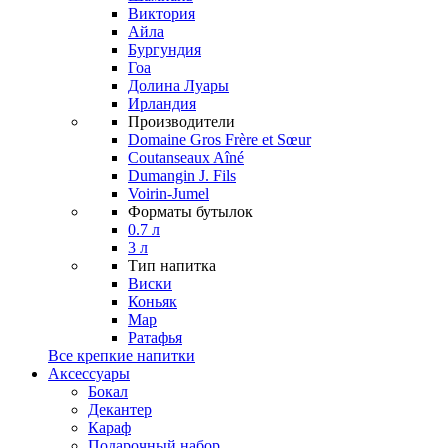
Виктория
Айла
Бургундия
Гоа
Долина Луары
Ирландия
Производители
Domaine Gros Frère et Sœur
Coutanseaux Aîné
Dumangin J. Fils
Voirin-Jumel
Форматы бутылок
0.7 л
3 л
Тип напитка
Виски
Коньяк
Мар
Ратафья
Все крепкие напитки
Аксессуары
Бокал
Декантер
Караф
Подарочный набор