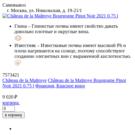
Самовывоз
г. Москва, ул. Никольская, д. 19-21/1
Глина
– Глинистые почвы имеют свойство давать
довольно плотные и округлые вина.
Известняк
– Известковые почвы имеют высокий Ph и
плохо нагреваются на солнце, поэтому способствуют
созданию элегантных вин с выраженной кислотностью.
7573421
Château de la Maltroye
Château de la Maltroye Bourgogne Pinot
Noir 2021 0.75 l
Франция, Красное вино
9 020 ₽
корзина
в корзину