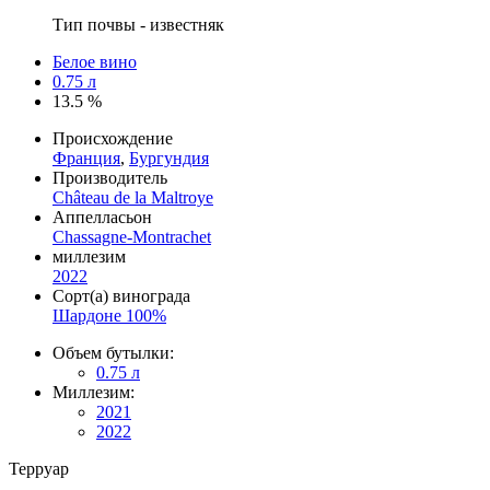
Тип почвы - известняк
Белое вино
0.75 л
13.5 %
Происхождение
Франция
,
Бургундия
Производитель
Château de la Maltroye
Аппелласьон
Chassagne-Montrachet
миллезим
2022
Сорт(а) винограда
Шардоне 100%
Объем бутылки:
0.75 л
Миллезим:
2021
2022
Терруар