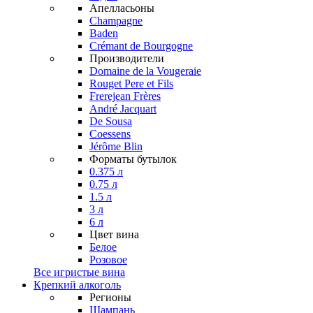
Апелласьоны
Champagne
Baden
Crémant de Bourgogne
Производители
Domaine de la Vougeraie
Rouget Pere et Fils
Frerejean Frères
André Jacquart
De Sousa
Coessens
Jérôme Blin
Форматы бутылок
0.375 л
0.75 л
1.5 л
3 л
6 л
Цвет вина
Белое
Розовое
Все игристые вина
Крепкий алкоголь
Регионы
Шампань