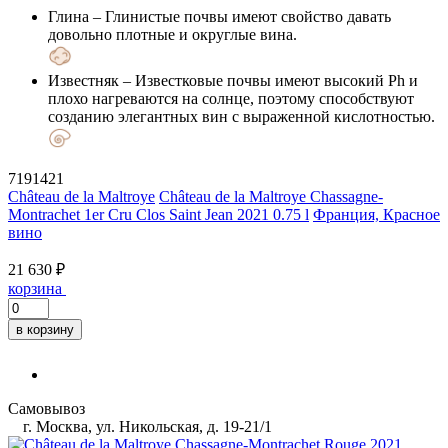
Глина
– Глинистые почвы имеют свойство давать
довольно плотные и округлые вина.
Известняк
– Известковые почвы имеют высокий Ph и
плохо нагреваются на солнце, поэтому способствуют
созданию элегантных вин с выраженной кислотностью.
7191421
Château de la Maltroye
Château de la Maltroye Chassagne-
Montrachet 1er Cru Clos Saint Jean 2021 0.75 l
Франция, Красное
вино
21 630 ₽
корзина
в корзину
Самовывоз
г. Москва, ул. Никольская, д. 19-21/1