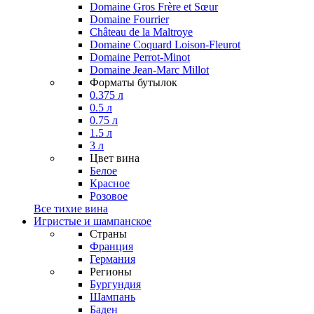
Domaine Gros Frère et Sœur
Domaine Fourrier
Château de la Maltroye
Domaine Coquard Loison-Fleurot
Domaine Perrot-Minot
Domaine Jean-Marc Millot
Форматы бутылок
0.375 л
0.5 л
0.75 л
1.5 л
3 л
Цвет вина
Белое
Красное
Розовое
Все тихие вина
Игристые и шампанское
Страны
Франция
Германия
Регионы
Бургундия
Шампань
Баден