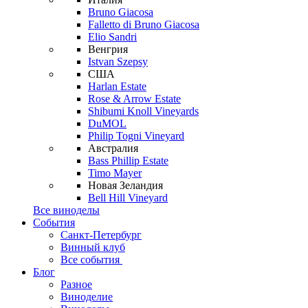
Bruno Giacosa
Falletto di Bruno Giacosa
Elio Sandri
Венгрия
Istvan Szepsy
США
Harlan Estate
Rose & Arrow Estate
Shibumi Knoll Vineyards
DuMOL
Philip Togni Vineyard
Австралия
Bass Phillip Estate
Timo Mayer
Новая Зеландия
Bell Hill Vineyard
Все виноделы
События
Санкт-Петербург
Винный клуб
Все события
Блог
Разное
Виноделие