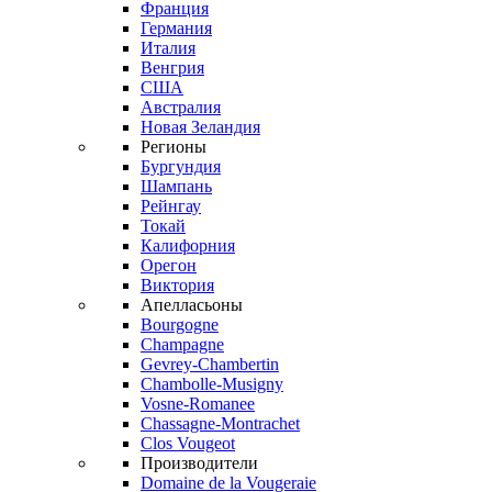
Франция
Германия
Италия
Венгрия
США
Австралия
Новая Зеландия
Регионы
Бургундия
Шампань
Рейнгау
Токай
Калифорния
Орегон
Виктория
Апелласьоны
Bourgogne
Champagne
Gevrey-Chambertin
Chambolle-Musigny
Vosne-Romanee
Chassagne-Montrachet
Clos Vougeot
Производители
Domaine de la Vougeraie