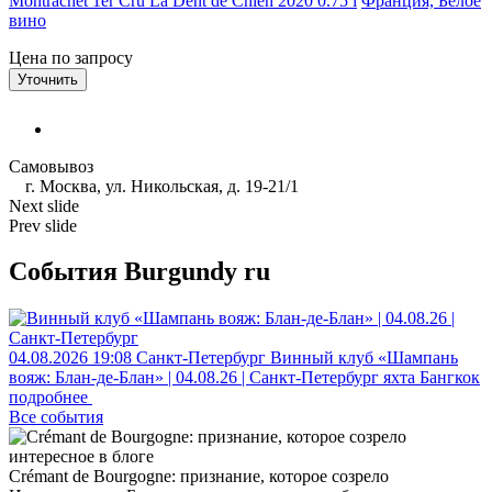
Montrachet 1er Cru La Dent de Chien 2020 0.75 l
Франция, Белое
вино
Цена по запросу
Уточнить
Самовывоз
г. Москва, ул. Никольская, д. 19-21/1
Next slide
Prev slide
События Burgundy ru
04.08.2026
19:08
Санкт-Петербург
Винный клуб «Шампань
вояж: Блан-де-Блан» | 04.08.26 | Санкт-Петербург
яхта Бангкок
подробнее
Все события
интересное в блоге
Crémant de Bourgogne: признание, которое созрело