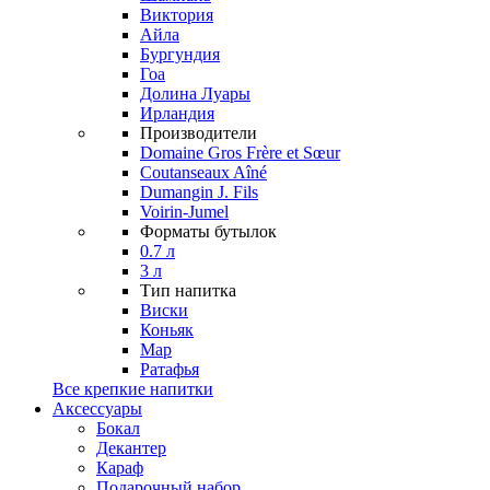
Виктория
Айла
Бургундия
Гоа
Долина Луары
Ирландия
Производители
Domaine Gros Frère et Sœur
Coutanseaux Aîné
Dumangin J. Fils
Voirin-Jumel
Форматы бутылок
0.7 л
3 л
Тип напитка
Виски
Коньяк
Мар
Ратафья
Все крепкие напитки
Аксессуары
Бокал
Декантер
Караф
Подарочный набор