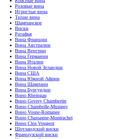
Красные вина
Розовые вина
Игристые вина
Тихие вина
Шампанское
Виски
Ратафья
Вина Франции
Вина Австралии
Вина Венгрии
Вина Германии
Вина Италии
Вина Новой Зеландии
Вина США
Вина Южной Африи
Вина Шампани
Вина Бургундии
Вино Rheingau
Вино Gevrey Chambertin
Вино Chambolle-Musigny
Вино Vosne-Romanee
Вино Chassagne-Montrachet
Вино Clos Vougeot
Шотландский виски
Французский виски