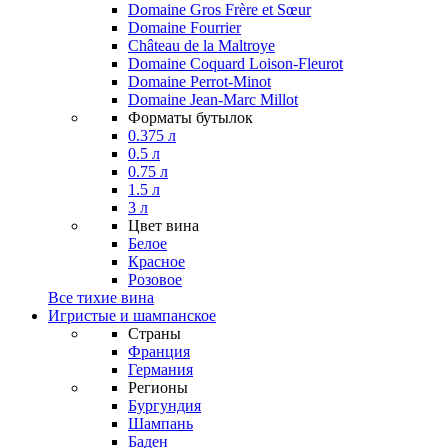
Domaine Gros Frère et Sœur
Domaine Fourrier
Château de la Maltroye
Domaine Coquard Loison-Fleurot
Domaine Perrot-Minot
Domaine Jean-Marc Millot
Форматы бутылок
0.375 л
0.5 л
0.75 л
1.5 л
3 л
Цвет вина
Белое
Красное
Розовое
Все тихие вина
Игристые и шампанское
Страны
Франция
Германия
Регионы
Бургундия
Шампань
Баден