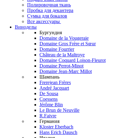
Полировочная ткань
Пробка для декантера
Сумка для бокалов
Все аксессуары
Виноделы
Бургундия
Domaine de la Vougeraie
Domaine Gros Frère et Sœur
Domaine Fourrier
Château de la Maltroye
Domaine Coquard Loison-Fleurot
Domaine Perrot-Minot
Domaine Jean-Marc Millot
Шампань
Frerejean Frères
André Jacquart
De Sousa
Coessens
Jérôme Blin
Le Brun de Neuville
R.Faivre
Германия
Kloster Eberbach
Hans Erich Dausch
Италия