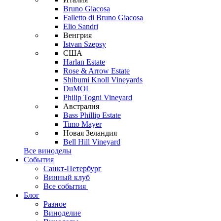
Bruno Giacosa
Falletto di Bruno Giacosa
Elio Sandri
Венгрия
Istvan Szepsy
США
Harlan Estate
Rose & Arrow Estate
Shibumi Knoll Vineyards
DuMOL
Philip Togni Vineyard
Австралия
Bass Phillip Estate
Timo Mayer
Новая Зеландия
Bell Hill Vineyard
Все виноделы
События
Санкт-Петербург
Винный клуб
Все события
Блог
Разное
Виноделие