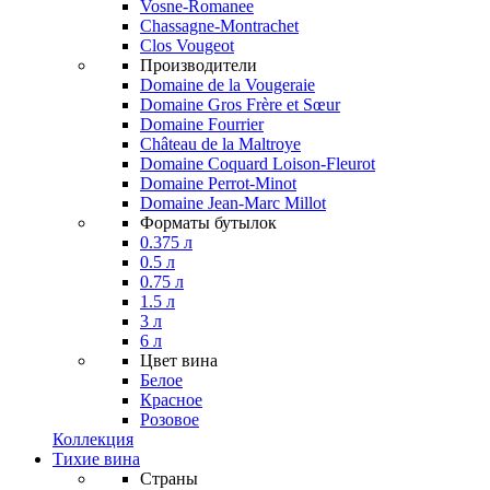
Vosne-Romanee
Chassagne-Montrachet
Clos Vougeot
Производители
Domaine de la Vougeraie
Domaine Gros Frère et Sœur
Domaine Fourrier
Château de la Maltroye
Domaine Coquard Loison-Fleurot
Domaine Perrot-Minot
Domaine Jean-Marc Millot
Форматы бутылок
0.375 л
0.5 л
0.75 л
1.5 л
3 л
6 л
Цвет вина
Белое
Красное
Розовое
Коллекция
Тихие вина
Страны