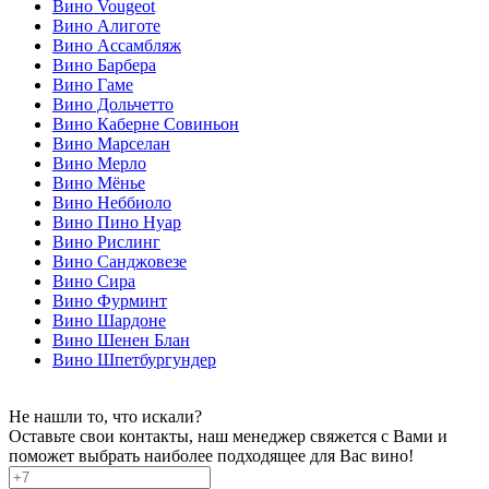
Вино Vougeot
Вино Алиготе
Вино Ассамбляж
Вино Барбера
Вино Гаме
Вино Дольчетто
Вино Каберне Совиньон
Вино Марселан
Вино Мерло
Вино Мёнье
Вино Неббиоло
Вино Пино Нуар
Вино Рислинг
Вино Санджовезе
Вино Сира
Вино Фурминт
Вино Шардоне
Вино Шенен Блан
Вино Шпетбургундер
Не нашли то, что искали?
Оставьте свои контакты, наш менеджер свяжется с Вами и
поможет выбрать наиболее подходящее для Вас вино!