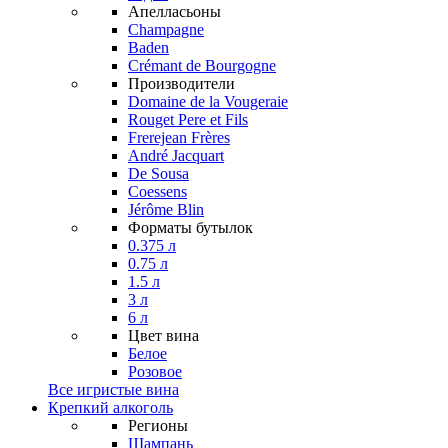
Апелласьоны
Champagne
Baden
Crémant de Bourgogne
Производители
Domaine de la Vougeraie
Rouget Pere et Fils
Frerejean Frères
André Jacquart
De Sousa
Coessens
Jérôme Blin
Форматы бутылок
0.375 л
0.75 л
1.5 л
3 л
6 л
Цвет вина
Белое
Розовое
Все игристые вина
Крепкий алкоголь
Регионы
Шампань