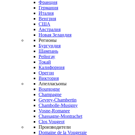
Франция
Германия
Италия
Венгрия
США
Австралия
Новая Зеландия
Регионы
Бургундия
Шампань
Рейнгау
Токай
Калифорния
Орегон
Виктория
Апелласьоны
Bourgogne
Champagne
Gevrey-Chambertin
Chambolle-Musigny
Vosne-Romanee
Chassagne-Montrachet
Clos Vougeot
Производители
Domaine de la Vougeraie