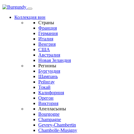
Коллекция вин
Страны
Франция
Германия
Италия
Венгрия
США
Австралия
Новая Зеландия
Регионы
Бургундия
Шампань
Рейнгау
Токай
Калифорния
Орегон
Виктория
Апелласьоны
Bourgogne
Champagne
Gevrey-Chambertin
Chambolle-Musigny