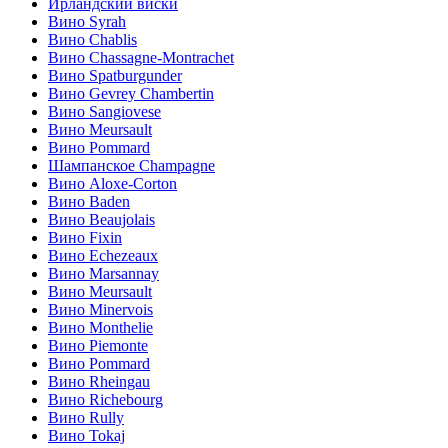
Ирландский виски
Вино Syrah
Вино Chablis
Вино Chassagne-Montrachet
Вино Spatburgunder
Вино Gevrey Chambertin
Вино Sangiovese
Вино Meursault
Вино Pommard
Шампанское Champagne
Вино Aloxe-Corton
Вино Baden
Вино Beaujolais
Вино Fixin
Вино Echezeaux
Вино Marsannay
Вино Meursault
Вино Minervois
Вино Monthelie
Вино Piemonte
Вино Pommard
Вино Rheingau
Вино Richebourg
Вино Rully
Вино Tokaj