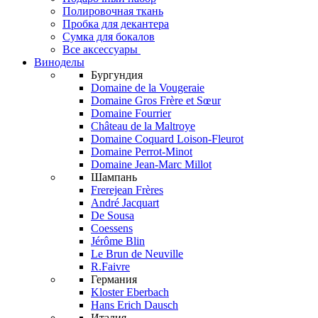
Полировочная ткань
Пробка для декантера
Сумка для бокалов
Все аксессуары
Виноделы
Бургундия
Domaine de la Vougeraie
Domaine Gros Frère et Sœur
Domaine Fourrier
Château de la Maltroye
Domaine Coquard Loison-Fleurot
Domaine Perrot-Minot
Domaine Jean-Marc Millot
Шампань
Frerejean Frères
André Jacquart
De Sousa
Coessens
Jérôme Blin
Le Brun de Neuville
R.Faivre
Германия
Kloster Eberbach
Hans Erich Dausch
Италия