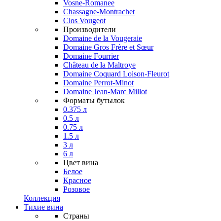
Vosne-Romanee
Chassagne-Montrachet
Clos Vougeot
Производители
Domaine de la Vougeraie
Domaine Gros Frère et Sœur
Domaine Fourrier
Château de la Maltroye
Domaine Coquard Loison-Fleurot
Domaine Perrot-Minot
Domaine Jean-Marc Millot
Форматы бутылок
0.375 л
0.5 л
0.75 л
1.5 л
3 л
6 л
Цвет вина
Белое
Красное
Розовое
Коллекция
Тихие вина
Страны