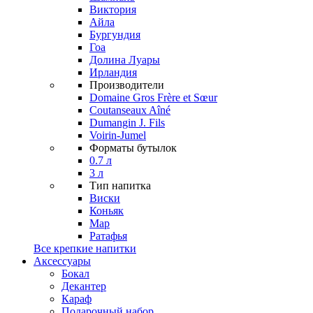
Виктория
Айла
Бургундия
Гоа
Долина Луары
Ирландия
Производители
Domaine Gros Frère et Sœur
Coutanseaux Aîné
Dumangin J. Fils
Voirin-Jumel
Форматы бутылок
0.7 л
3 л
Тип напитка
Виски
Коньяк
Мар
Ратафья
Все крепкие напитки
Аксессуары
Бокал
Декантер
Караф
Подарочный набор