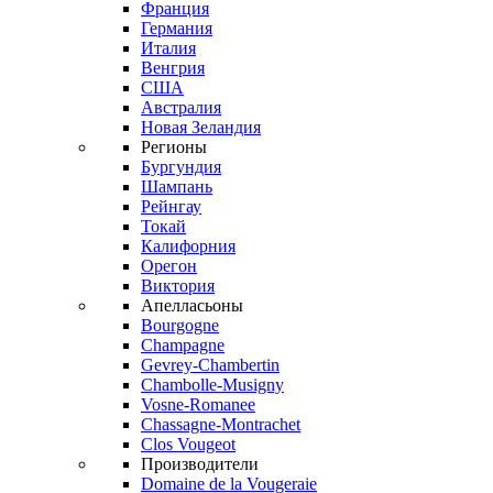
Франция
Германия
Италия
Венгрия
США
Австралия
Новая Зеландия
Регионы
Бургундия
Шампань
Рейнгау
Токай
Калифорния
Орегон
Виктория
Апелласьоны
Bourgogne
Champagne
Gevrey-Chambertin
Chambolle-Musigny
Vosne-Romanee
Chassagne-Montrachet
Clos Vougeot
Производители
Domaine de la Vougeraie