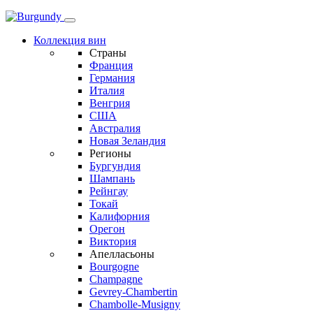
Коллекция вин
Страны
Франция
Германия
Италия
Венгрия
США
Австралия
Новая Зеландия
Регионы
Бургундия
Шампань
Рейнгау
Токай
Калифорния
Орегон
Виктория
Апелласьоны
Bourgogne
Champagne
Gevrey-Chambertin
Chambolle-Musigny