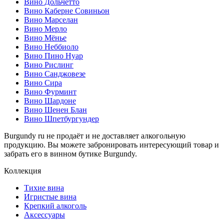
Вино Дольчетто
Вино Каберне Совиньон
Вино Марселан
Вино Мерло
Вино Мёнье
Вино Неббиоло
Вино Пино Нуар
Вино Рислинг
Вино Санджовезе
Вино Сира
Вино Фурминт
Вино Шардоне
Вино Шенен Блан
Вино Шпетбургундер
Burgundy ru не продаёт и не доставляет алкогольную
продукцию. Вы можете забронировать интересующий товар и
забрать его в винном бутике Burgundy.
Коллекция
Тихие вина
Игристые вина
Крепкий алкоголь
Аксессуары