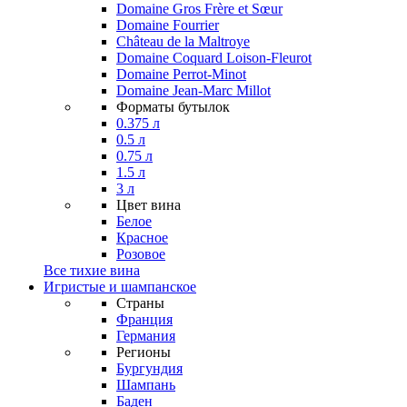
Domaine Gros Frère et Sœur
Domaine Fourrier
Château de la Maltroye
Domaine Coquard Loison-Fleurot
Domaine Perrot-Minot
Domaine Jean-Marc Millot
Форматы бутылок
0.375 л
0.5 л
0.75 л
1.5 л
3 л
Цвет вина
Белое
Красное
Розовое
Все тихие вина
Игристые и шампанское
Страны
Франция
Германия
Регионы
Бургундия
Шампань
Баден