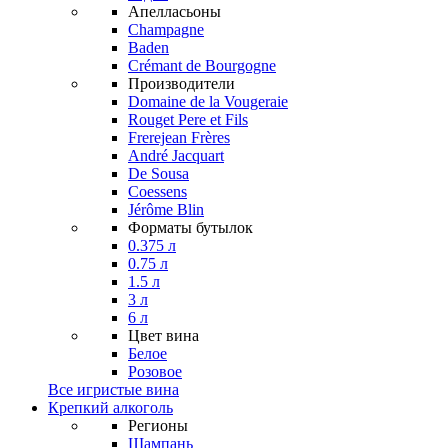
Апелласьоны
Champagne
Baden
Crémant de Bourgogne
Производители
Domaine de la Vougeraie
Rouget Pere et Fils
Frerejean Frères
André Jacquart
De Sousa
Coessens
Jérôme Blin
Форматы бутылок
0.375 л
0.75 л
1.5 л
3 л
6 л
Цвет вина
Белое
Розовое
Все игристые вина
Крепкий алкоголь
Регионы
Шампань