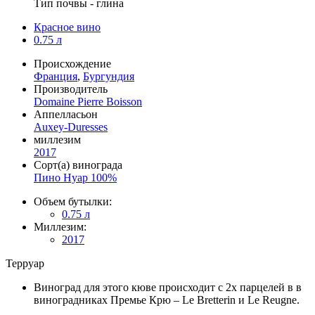
Тип почвы - глина
Красное вино
0.75 л
Происхождение
Франция
,
Бургундия
Производитель
Domaine Pierre Boisson
Аппелласьон
Auxey-Duresses
миллезим
2017
Сорт(а) винограда
Пино Нуар 100%
Объем бутылки:
0.75 л
Миллезим:
2017
Терруар
Виноград для этого кюве происходит с 2х парцелей в в
виноградниках Премье Крю – Le Bretterin и Le Reugne.