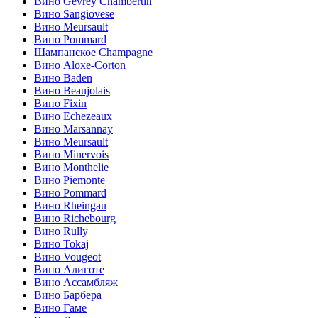
Вино Gevrey Chambertin
Вино Sangiovese
Вино Meursault
Вино Pommard
Шампанское Champagne
Вино Aloxe-Corton
Вино Baden
Вино Beaujolais
Вино Fixin
Вино Echezeaux
Вино Marsannay
Вино Meursault
Вино Minervois
Вино Monthelie
Вино Piemonte
Вино Pommard
Вино Rheingau
Вино Richebourg
Вино Rully
Вино Tokaj
Вино Vougeot
Вино Алиготе
Вино Ассамбляж
Вино Барбера
Вино Гаме