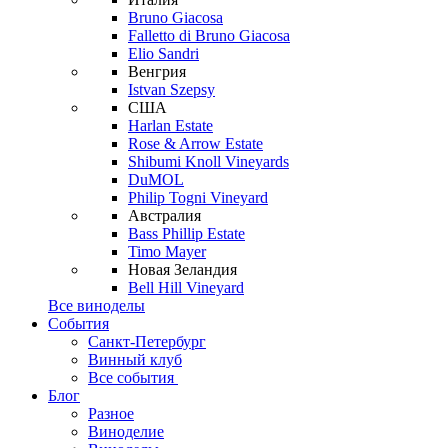
Bruno Giacosa
Falletto di Bruno Giacosa
Elio Sandri
Венгрия
Istvan Szepsy
США
Harlan Estate
Rose & Arrow Estate
Shibumi Knoll Vineyards
DuMOL
Philip Togni Vineyard
Австралия
Bass Phillip Estate
Timo Mayer
Новая Зеландия
Bell Hill Vineyard
Все виноделы
События
Санкт-Петербург
Винный клуб
Все события
Блог
Разное
Виноделие