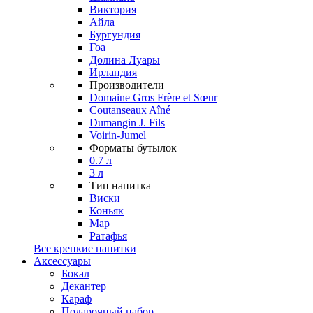
Виктория
Айла
Бургундия
Гоа
Долина Луары
Ирландия
Производители
Domaine Gros Frère et Sœur
Coutanseaux Aîné
Dumangin J. Fils
Voirin-Jumel
Форматы бутылок
0.7 л
3 л
Тип напитка
Виски
Коньяк
Мар
Ратафья
Все крепкие напитки
Аксессуары
Бокал
Декантер
Караф
Подарочный набор