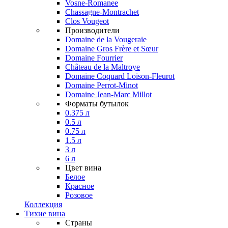
Vosne-Romanee
Chassagne-Montrachet
Clos Vougeot
Производители
Domaine de la Vougeraie
Domaine Gros Frère et Sœur
Domaine Fourrier
Château de la Maltroye
Domaine Coquard Loison-Fleurot
Domaine Perrot-Minot
Domaine Jean-Marc Millot
Форматы бутылок
0.375 л
0.5 л
0.75 л
1.5 л
3 л
6 л
Цвет вина
Белое
Красное
Розовое
Коллекция
Тихие вина
Страны