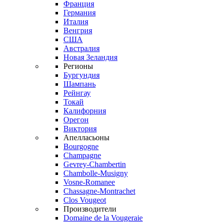
Франция
Германия
Италия
Венгрия
США
Австралия
Новая Зеландия
Регионы
Бургундия
Шампань
Рейнгау
Токай
Калифорния
Орегон
Виктория
Апелласьоны
Bourgogne
Champagne
Gevrey-Chambertin
Chambolle-Musigny
Vosne-Romanee
Chassagne-Montrachet
Clos Vougeot
Производители
Domaine de la Vougeraie