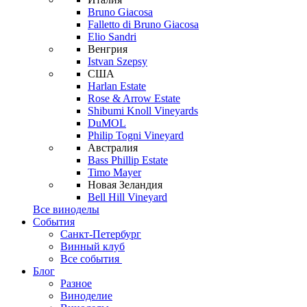
Bruno Giacosa
Falletto di Bruno Giacosa
Elio Sandri
Венгрия
Istvan Szepsy
США
Harlan Estate
Rose & Arrow Estate
Shibumi Knoll Vineyards
DuMOL
Philip Togni Vineyard
Австралия
Bass Phillip Estate
Timo Mayer
Новая Зеландия
Bell Hill Vineyard
Все виноделы
События
Санкт-Петербург
Винный клуб
Все события
Блог
Разное
Виноделие