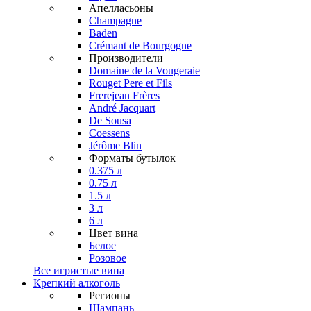
Апелласьоны
Champagne
Baden
Crémant de Bourgogne
Производители
Domaine de la Vougeraie
Rouget Pere et Fils
Frerejean Frères
André Jacquart
De Sousa
Coessens
Jérôme Blin
Форматы бутылок
0.375 л
0.75 л
1.5 л
3 л
6 л
Цвет вина
Белое
Розовое
Все игристые вина
Крепкий алкоголь
Регионы
Шампань