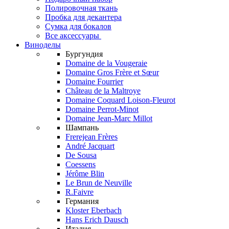
Полировочная ткань
Пробка для декантера
Сумка для бокалов
Все аксессуары
Виноделы
Бургундия
Domaine de la Vougeraie
Domaine Gros Frère et Sœur
Domaine Fourrier
Château de la Maltroye
Domaine Coquard Loison-Fleurot
Domaine Perrot-Minot
Domaine Jean-Marc Millot
Шампань
Frerejean Frères
André Jacquart
De Sousa
Coessens
Jérôme Blin
Le Brun de Neuville
R.Faivre
Германия
Kloster Eberbach
Hans Erich Dausch
Италия