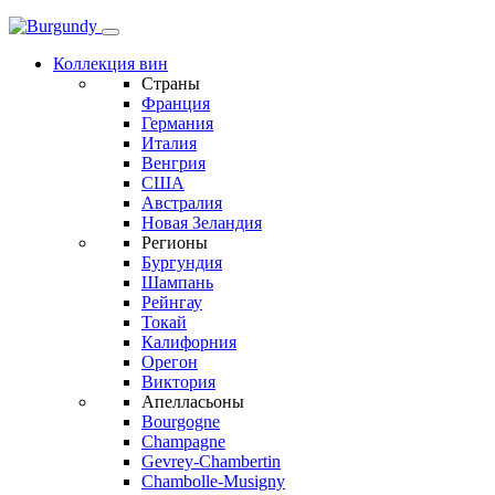
Коллекция вин
Страны
Франция
Германия
Италия
Венгрия
США
Австралия
Новая Зеландия
Регионы
Бургундия
Шампань
Рейнгау
Токай
Калифорния
Орегон
Виктория
Апелласьоны
Bourgogne
Champagne
Gevrey-Chambertin
Chambolle-Musigny