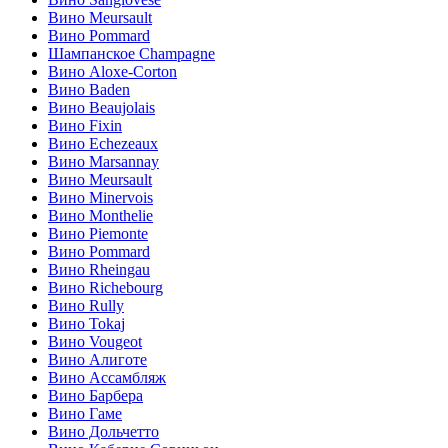
Вино Meursault
Вино Pommard
Шампанское Champagne
Вино Aloxe-Corton
Вино Baden
Вино Beaujolais
Вино Fixin
Вино Echezeaux
Вино Marsannay
Вино Meursault
Вино Minervois
Вино Monthelie
Вино Piemonte
Вино Pommard
Вино Rheingau
Вино Richebourg
Вино Rully
Вино Tokaj
Вино Vougeot
Вино Алиготе
Вино Ассамбляж
Вино Барбера
Вино Гаме
Вино Дольчетто