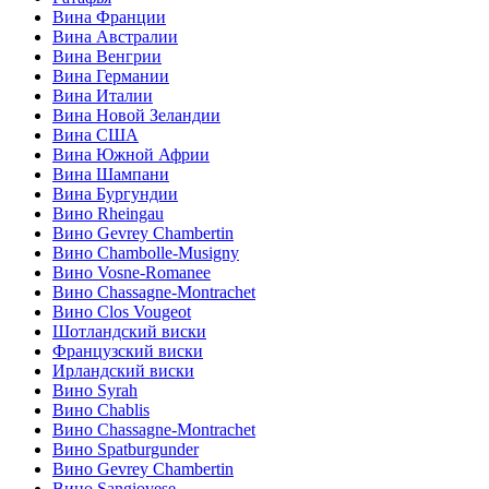
Вина Франции
Вина Австралии
Вина Венгрии
Вина Германии
Вина Италии
Вина Новой Зеландии
Вина США
Вина Южной Африи
Вина Шампани
Вина Бургундии
Вино Rheingau
Вино Gevrey Chambertin
Вино Chambolle-Musigny
Вино Vosne-Romanee
Вино Chassagne-Montrachet
Вино Clos Vougeot
Шотландский виски
Французский виски
Ирландский виски
Вино Syrah
Вино Chablis
Вино Chassagne-Montrachet
Вино Spatburgunder
Вино Gevrey Chambertin
Вино Sangiovese