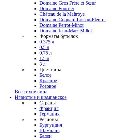
Domaine Gros Frère et Sœur
Domaine Fourrier
Château de la Maltroye
Domaine Coquard Loison-Fleurot
Domaine Perrot-Minot
Domaine Jean-Marc Millot
Форматы бутылок
0.375 л
0.5 л
0.75 л
1.5 л
3 л
Цвет вина
Белое
Красное
Розовое
Все тихие вина
Игристые и шампанское
Страны
Франция
Германия
Регионы
Бургундия
Шампань
Баден