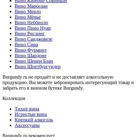
Вино Каберне Совиньон
Вино Марселан
Вино Мерло
Вино Мёнье
Вино Неббиоло
Вино Пино Нуар
Вино Рислинг
Вино Санджовезе
Вино Сира
Вино Фурминт
Вино Шардоне
Вино Шенен Блан
Вино Шпетбургундер
Burgundy ru не продаёт и не доставляет алкогольную
продукцию. Вы можете забронировать интересующий товар и
забрать его в винном бутике Burgundy.
Коллекция
Тихие вина
Игристые вина
Крепкий алкоголь
Аксессуары
Burgundy ru рекомендует