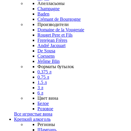
Апелласьоны
Champagne
Baden
Crémant de Bourgogne
Производители
Domaine de la Vougeraie
Rouget Pere et Fils
Frerejean Frères
André Jacquart
De Sousa
Coessens
Jérôme Blin
Форматы бутылок
0.375 л
0.75 л
1.5 л
3 л
6 л
Цвет вина
Белое
Розовое
Все игристые вина
Крепкий алкоголь
Регионы
Шампань