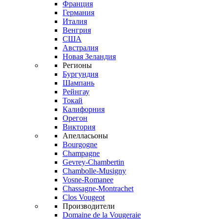
Франция
Германия
Италия
Венгрия
США
Австралия
Новая Зеландия
Регионы
Бургундия
Шампань
Рейнгау
Токай
Калифорния
Орегон
Виктория
Апелласьоны
Bourgogne
Champagne
Gevrey-Chambertin
Chambolle-Musigny
Vosne-Romanee
Chassagne-Montrachet
Clos Vougeot
Производители
Domaine de la Vougeraie