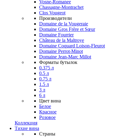
Vosne-Romanee
Chassagne-Montrachet
Clos Vougeot
Производители
Domaine de la Vougeraie
Domaine Gros Frère et Sœur
Domaine Fourrier
Château de la Maltroye
Domaine Coquard Loison-Fleurot
Domaine Perrot-Minot
Domaine Jean-Marc Millot
Форматы бутылок
0.375 л
0.5 л
0.75 л
1.5 л
3 л
6 л
Цвет вина
Белое
Красное
Розовое
Коллекция
Тихие вина
Страны