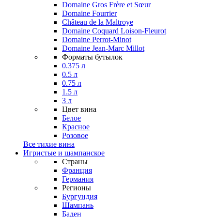
Domaine Gros Frère et Sœur
Domaine Fourrier
Château de la Maltroye
Domaine Coquard Loison-Fleurot
Domaine Perrot-Minot
Domaine Jean-Marc Millot
Форматы бутылок
0.375 л
0.5 л
0.75 л
1.5 л
3 л
Цвет вина
Белое
Красное
Розовое
Все тихие вина
Игристые и шампанское
Страны
Франция
Германия
Регионы
Бургундия
Шампань
Баден