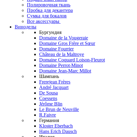
Полировочная ткань
Пробка для декантера
Сумка для бокалов
Все аксессуары
Виноделы
Бургундия
Domaine de la Vougeraie
Domaine Gros Frère et Sœur
Domaine Fourrier
Château de la Maltroye
Domaine Coquard Loison-Fleurot
Domaine Perrot-Minot
Domaine Jean-Marc Millot
Шампань
Frerejean Frères
André Jacquart
De Sousa
Coessens
Jérôme Blin
Le Brun de Neuville
R.Faivre
Германия
Kloster Eberbach
Hans Erich Dausch
Италия