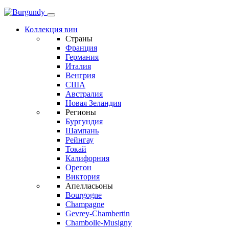
Коллекция вин
Страны
Франция
Германия
Италия
Венгрия
США
Австралия
Новая Зеландия
Регионы
Бургундия
Шампань
Рейнгау
Токай
Калифорния
Орегон
Виктория
Апелласьоны
Bourgogne
Champagne
Gevrey-Chambertin
Chambolle-Musigny