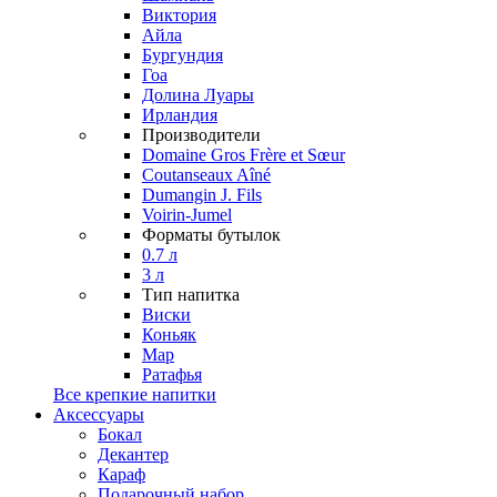
Виктория
Айла
Бургундия
Гоа
Долина Луары
Ирландия
Производители
Domaine Gros Frère et Sœur
Coutanseaux Aîné
Dumangin J. Fils
Voirin-Jumel
Форматы бутылок
0.7 л
3 л
Тип напитка
Виски
Коньяк
Мар
Ратафья
Все крепкие напитки
Аксессуары
Бокал
Декантер
Караф
Подарочный набор