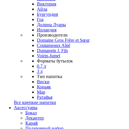
Виктория
Айла
Бургундия
Гоа
Долина Луары
Ирландия
Производители
Domaine Gros Frère et Sœur
Coutanseaux Aîné
Dumangin J. Fils
Voirin-Jumel
Форматы бутылок
0.7 л
3 л
Тип напитка
Виски
Коньяк
Мар
Ратафья
Все крепкие напитки
Аксессуары
Бокал
Декантер
Караф
Подарочный набор