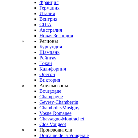
Франция
Германия
Италия
Венгрия
США
Австралия
Новая Зеландия
Регионы
Бургундия
Шампань
Рейнгау
Токай
Калифорния
Орегон
Виктория
Апелласьоны
Bourgogne
Champagne
Gevrey-Chambertin
Chambolle-Musigny
Vosne-Romanee
Chassagne-Montrachet
Clos Vougeot
Производители
Domaine de la Vougeraie