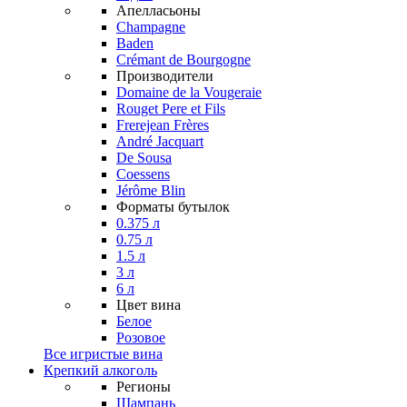
Апелласьоны
Champagne
Baden
Crémant de Bourgogne
Производители
Domaine de la Vougeraie
Rouget Pere et Fils
Frerejean Frères
André Jacquart
De Sousa
Coessens
Jérôme Blin
Форматы бутылок
0.375 л
0.75 л
1.5 л
3 л
6 л
Цвет вина
Белое
Розовое
Все игристые вина
Крепкий алкоголь
Регионы
Шампань