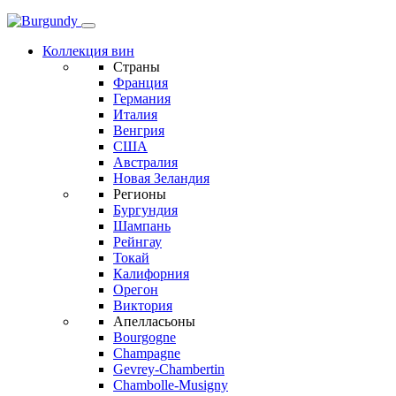
Коллекция вин
Страны
Франция
Германия
Италия
Венгрия
США
Австралия
Новая Зеландия
Регионы
Бургундия
Шампань
Рейнгау
Токай
Калифорния
Орегон
Виктория
Апелласьоны
Bourgogne
Champagne
Gevrey-Chambertin
Chambolle-Musigny