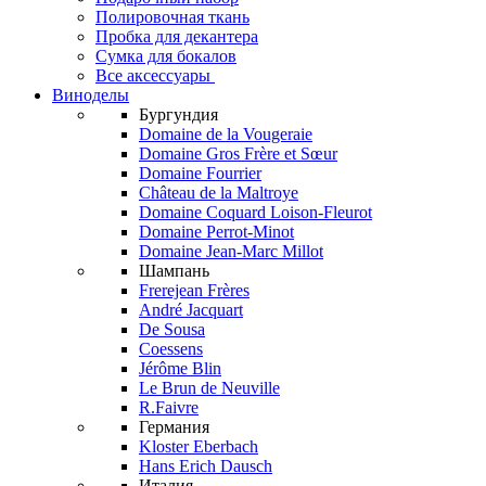
Полировочная ткань
Пробка для декантера
Сумка для бокалов
Все аксессуары
Виноделы
Бургундия
Domaine de la Vougeraie
Domaine Gros Frère et Sœur
Domaine Fourrier
Château de la Maltroye
Domaine Coquard Loison-Fleurot
Domaine Perrot-Minot
Domaine Jean-Marc Millot
Шампань
Frerejean Frères
André Jacquart
De Sousa
Coessens
Jérôme Blin
Le Brun de Neuville
R.Faivre
Германия
Kloster Eberbach
Hans Erich Dausch
Италия