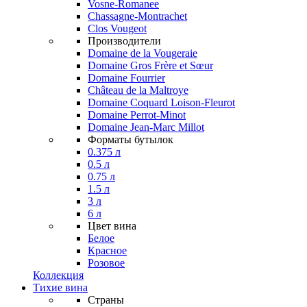
Vosne-Romanee
Chassagne-Montrachet
Clos Vougeot
Производители
Domaine de la Vougeraie
Domaine Gros Frère et Sœur
Domaine Fourrier
Château de la Maltroye
Domaine Coquard Loison-Fleurot
Domaine Perrot-Minot
Domaine Jean-Marc Millot
Форматы бутылок
0.375 л
0.5 л
0.75 л
1.5 л
3 л
6 л
Цвет вина
Белое
Красное
Розовое
Коллекция
Тихие вина
Страны