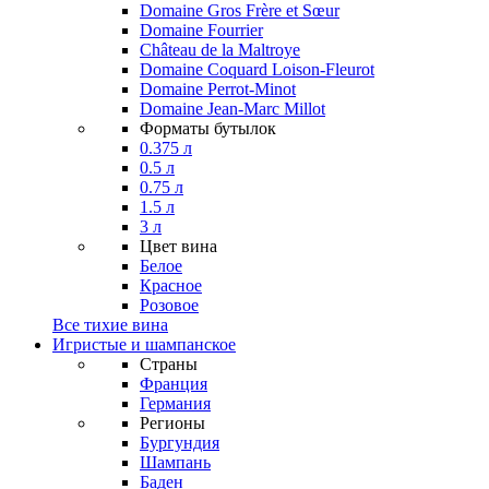
Domaine Gros Frère et Sœur
Domaine Fourrier
Château de la Maltroye
Domaine Coquard Loison-Fleurot
Domaine Perrot-Minot
Domaine Jean-Marc Millot
Форматы бутылок
0.375 л
0.5 л
0.75 л
1.5 л
3 л
Цвет вина
Белое
Красное
Розовое
Все тихие вина
Игристые и шампанское
Страны
Франция
Германия
Регионы
Бургундия
Шампань
Баден