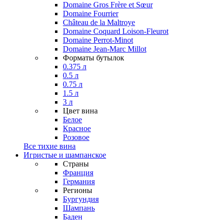
Domaine Gros Frère et Sœur
Domaine Fourrier
Château de la Maltroye
Domaine Coquard Loison-Fleurot
Domaine Perrot-Minot
Domaine Jean-Marc Millot
Форматы бутылок
0.375 л
0.5 л
0.75 л
1.5 л
3 л
Цвет вина
Белое
Красное
Розовое
Все тихие вина
Игристые и шампанское
Страны
Франция
Германия
Регионы
Бургундия
Шампань
Баден