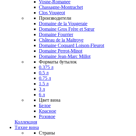
Vosne-Romanee
Chassagne-Montrachet
Clos Vougeot
Производители
Domaine de la Vougeraie
Domaine Gros Frère et Sœur
Domaine Fourrier
Château de la Maltroye
Domaine Coquard Loison-Fleurot
Domaine Perrot-Minot
Domaine Jean-Marc Millot
Форматы бутылок
0.375 л
0.5 л
0.75 л
1.5 л
3 л
6 л
Цвет вина
Белое
Красное
Розовое
Коллекция
Тихие вина
Страны