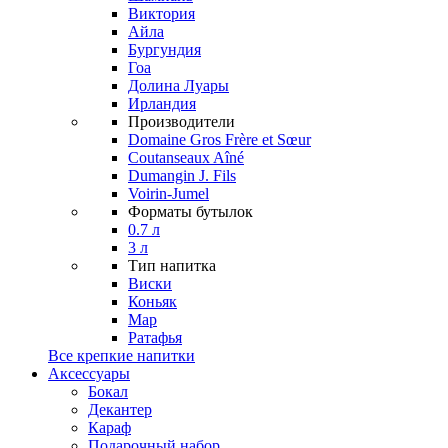
Виктория
Айла
Бургундия
Гоа
Долина Луары
Ирландия
Производители
Domaine Gros Frère et Sœur
Coutanseaux Aîné
Dumangin J. Fils
Voirin-Jumel
Форматы бутылок
0.7 л
3 л
Тип напитка
Виски
Коньяк
Мар
Ратафья
Все крепкие напитки
Аксессуары
Бокал
Декантер
Караф
Подарочный набор