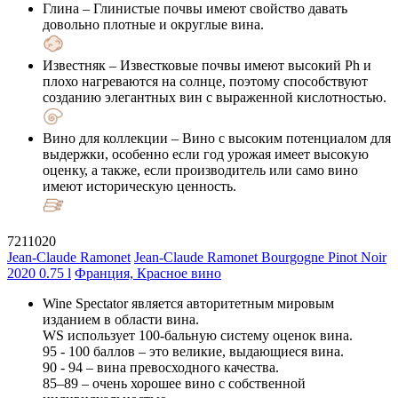
Глина
– Глинистые почвы имеют свойство давать
довольно плотные и округлые вина.
Известняк
– Известковые почвы имеют высокий Ph и
плохо нагреваются на солнце, поэтому способствуют
созданию элегантных вин с выраженной кислотностью.
Вино для коллекции
– Вино с высоким потенциалом для
выдержки, особенно если год урожая имеет высокую
оценку, а также, если производитель или само вино
имеют историческую ценность.
7211020
Jean-Claude Ramonet
Jean-Claude Ramonet Bourgogne Pinot Noir
2020 0.75 l
Франция, Красное вино
Wine Spectator является авторитетным мировым
изданием в области вина.
WS использует 100-бальную систему оценок вина.
95 - 100 баллов – это великие, выдающиеся вина.
90 - 94 – вина превосходного качества.
85–89 – очень хорошее вино с собственной