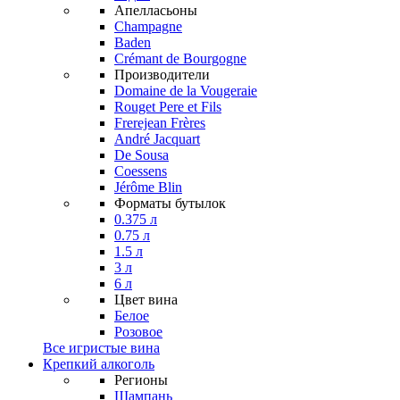
Апелласьоны
Champagne
Baden
Crémant de Bourgogne
Производители
Domaine de la Vougeraie
Rouget Pere et Fils
Frerejean Frères
André Jacquart
De Sousa
Coessens
Jérôme Blin
Форматы бутылок
0.375 л
0.75 л
1.5 л
3 л
6 л
Цвет вина
Белое
Розовое
Все игристые вина
Крепкий алкоголь
Регионы
Шампань