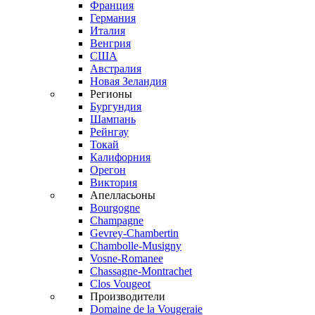
Франция
Германия
Италия
Венгрия
США
Австралия
Новая Зеландия
Регионы
Бургундия
Шампань
Рейнгау
Токай
Калифорния
Орегон
Виктория
Апелласьоны
Bourgogne
Champagne
Gevrey-Chambertin
Chambolle-Musigny
Vosne-Romanee
Chassagne-Montrachet
Clos Vougeot
Производители
Domaine de la Vougeraie