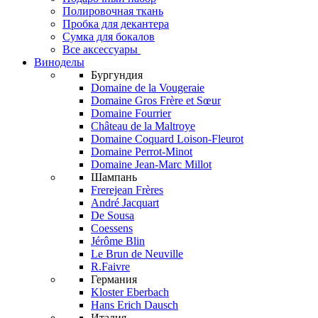
Полировочная ткань
Пробка для декантера
Сумка для бокалов
Все аксессуары
Виноделы
Бургундия
Domaine de la Vougeraie
Domaine Gros Frère et Sœur
Domaine Fourrier
Château de la Maltroye
Domaine Coquard Loison-Fleurot
Domaine Perrot-Minot
Domaine Jean-Marc Millot
Шампань
Frerejean Frères
André Jacquart
De Sousa
Coessens
Jérôme Blin
Le Brun de Neuville
R.Faivre
Германия
Kloster Eberbach
Hans Erich Dausch
Италия