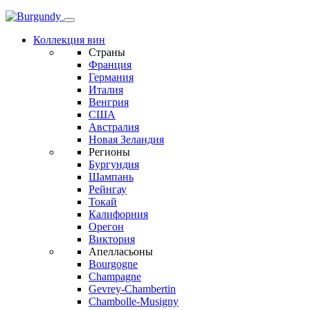
Коллекция вин
Страны
Франция
Германия
Италия
Венгрия
США
Австралия
Новая Зеландия
Регионы
Бургундия
Шампань
Рейнгау
Токай
Калифорния
Орегон
Виктория
Апелласьоны
Bourgogne
Champagne
Gevrey-Chambertin
Chambolle-Musigny