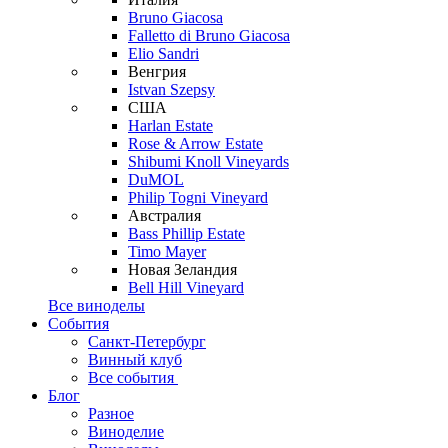
Bruno Giacosa
Falletto di Bruno Giacosa
Elio Sandri
Венгрия
Istvan Szepsy
США
Harlan Estate
Rose & Arrow Estate
Shibumi Knoll Vineyards
DuMOL
Philip Togni Vineyard
Австралия
Bass Phillip Estate
Timo Mayer
Новая Зеландия
Bell Hill Vineyard
Все виноделы
События
Санкт-Петербург
Винный клуб
Все события
Блог
Разное
Виноделие