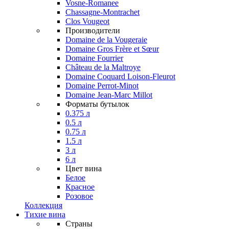
Vosne-Romanee
Chassagne-Montrachet
Clos Vougeot
Производители
Domaine de la Vougeraie
Domaine Gros Frère et Sœur
Domaine Fourrier
Château de la Maltroye
Domaine Coquard Loison-Fleurot
Domaine Perrot-Minot
Domaine Jean-Marc Millot
Форматы бутылок
0.375 л
0.5 л
0.75 л
1.5 л
3 л
6 л
Цвет вина
Белое
Красное
Розовое
Коллекция
Тихие вина
Страны