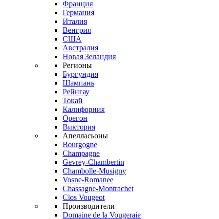
Франция
Германия
Италия
Венгрия
США
Австралия
Новая Зеландия
Регионы
Бургундия
Шампань
Рейнгау
Токай
Калифорния
Орегон
Виктория
Апелласьоны
Bourgogne
Champagne
Gevrey-Chambertin
Chambolle-Musigny
Vosne-Romanee
Chassagne-Montrachet
Clos Vougeot
Производители
Domaine de la Vougeraie