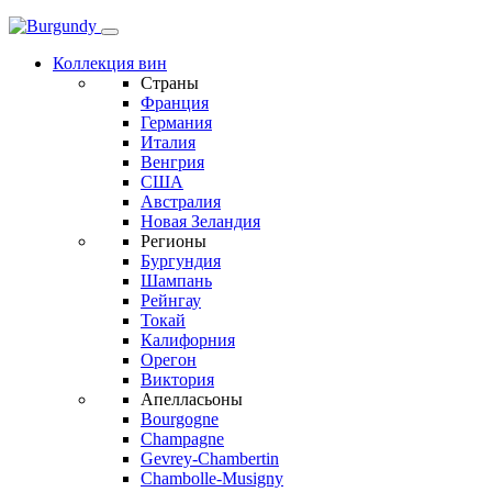
Коллекция вин
Страны
Франция
Германия
Италия
Венгрия
США
Австралия
Новая Зеландия
Регионы
Бургундия
Шампань
Рейнгау
Токай
Калифорния
Орегон
Виктория
Апелласьоны
Bourgogne
Champagne
Gevrey-Chambertin
Chambolle-Musigny