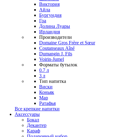
Виктория
Айла
Бургундия
Гоа
Долина Луары
Ирландия
Производители
Domaine Gros Frère et Sœur
Coutanseaux Aîné
Dumangin J. Fils
Voirin-Jumel
Форматы бутылок
0.7 л
3 л
Тип напитка
Виски
Коньяк
Мар
Ратафья
Все крепкие напитки
Аксессуары
Бокал
Декантер
Караф
Подарочный набор