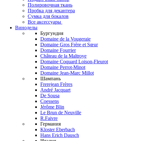
Полировочная ткань
Пробка для декантера
Сумка для бокалов
Все аксессуары
Виноделы
Бургундия
Domaine de la Vougeraie
Domaine Gros Frère et Sœur
Domaine Fourrier
Château de la Maltroye
Domaine Coquard Loison-Fleurot
Domaine Perrot-Minot
Domaine Jean-Marc Millot
Шампань
Frerejean Frères
André Jacquart
De Sousa
Coessens
Jérôme Blin
Le Brun de Neuville
R.Faivre
Германия
Kloster Eberbach
Hans Erich Dausch
Италия