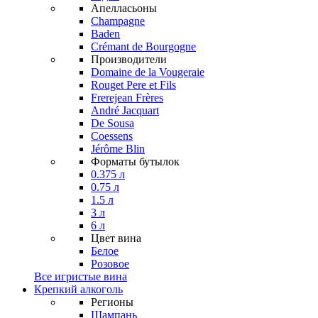
Апелласьоны
Champagne
Baden
Crémant de Bourgogne
Производители
Domaine de la Vougeraie
Rouget Pere et Fils
Frerejean Frères
André Jacquart
De Sousa
Coessens
Jérôme Blin
Форматы бутылок
0.375 л
0.75 л
1.5 л
3 л
6 л
Цвет вина
Белое
Розовое
Все игристые вина
Крепкий алкоголь
Регионы
Шампань