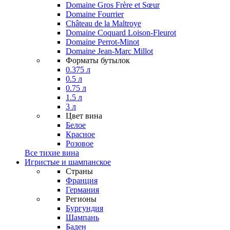
Domaine Gros Frère et Sœur
Domaine Fourrier
Château de la Maltroye
Domaine Coquard Loison-Fleurot
Domaine Perrot-Minot
Domaine Jean-Marc Millot
Форматы бутылок
0.375 л
0.5 л
0.75 л
1.5 л
3 л
Цвет вина
Белое
Красное
Розовое
Все тихие вина
Игристые и шампанское
Страны
Франция
Германия
Регионы
Бургундия
Шампань
Баден