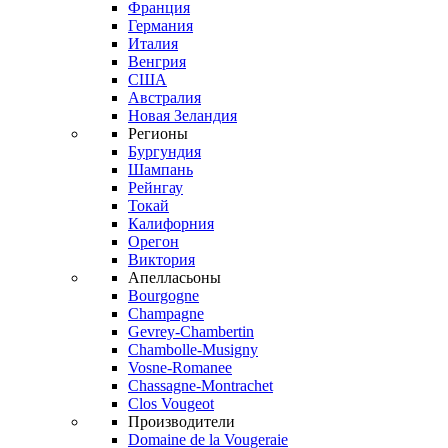
Франция
Германия
Италия
Венгрия
США
Австралия
Новая Зеландия
Регионы
Бургундия
Шампань
Рейнгау
Токай
Калифорния
Орегон
Виктория
Апелласьоны
Bourgogne
Champagne
Gevrey-Chambertin
Chambolle-Musigny
Vosne-Romanee
Chassagne-Montrachet
Clos Vougeot
Производители
Domaine de la Vougeraie