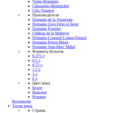
Vosne-Romanee
Chassagne-Montrachet
Clos Vougeot
Производители
Domaine de la Vougeraie
Domaine Gros Frère et Sœur
Domaine Fourrier
Château de la Maltroye
Domaine Coquard Loison-Fleurot
Domaine Perrot-Minot
Domaine Jean-Marc Millot
Форматы бутылок
0.375 л
0.5 л
0.75 л
1.5 л
3 л
6 л
Цвет вина
Белое
Красное
Розовое
Коллекция
Тихие вина
Страны