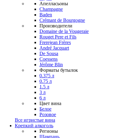
Апелласьоны
Champagne
Baden
Crémant de Bourgogne
Производители
Domaine de la Vougeraie
Rouget Pere et Fils
Frerejean Frères
André Jacquart
De Sousa
Coessens
Jérôme Blin
Форматы бутылок
0.375 л
0.75 л
1.5 л
3 л
6 л
Цвет вина
Белое
Розовое
Все игристые вина
Крепкий алкоголь
Регионы
Шампань