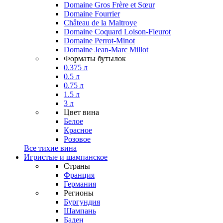
Domaine Gros Frère et Sœur
Domaine Fourrier
Château de la Maltroye
Domaine Coquard Loison-Fleurot
Domaine Perrot-Minot
Domaine Jean-Marc Millot
Форматы бутылок
0.375 л
0.5 л
0.75 л
1.5 л
3 л
Цвет вина
Белое
Красное
Розовое
Все тихие вина
Игристые и шампанское
Страны
Франция
Германия
Регионы
Бургундия
Шампань
Баден