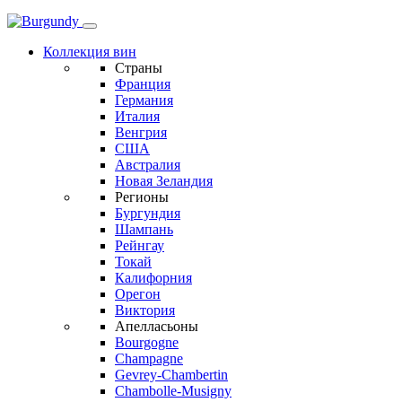
Коллекция вин
Страны
Франция
Германия
Италия
Венгрия
США
Австралия
Новая Зеландия
Регионы
Бургундия
Шампань
Рейнгау
Токай
Калифорния
Орегон
Виктория
Апелласьоны
Bourgogne
Champagne
Gevrey-Chambertin
Chambolle-Musigny