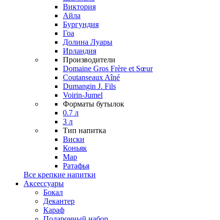
Виктория
Айла
Бургундия
Гоа
Долина Луары
Ирландия
Производители
Domaine Gros Frère et Sœur
Coutanseaux Aîné
Dumangin J. Fils
Voirin-Jumel
Форматы бутылок
0.7 л
3 л
Тип напитка
Виски
Коньяк
Мар
Ратафья
Все крепкие напитки
Аксессуары
Бокал
Декантер
Караф
Подарочный набор