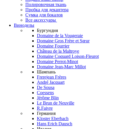
Полировочная ткань
Пробка для декантера
Сумка для бокалов
Все аксессуары
Виноделы
Бургундия
Domaine de la Vougeraie
Domaine Gros Frère et Sœur
Domaine Fourrier
Château de la Maltroye
Domaine Coquard Loison-Fleurot
Domaine Perrot-Minot
Domaine Jean-Marc Millot
Шампань
Frerejean Frères
André Jacquart
De Sousa
Coessens
Jérôme Blin
Le Brun de Neuville
R.Faivre
Германия
Kloster Eberbach
Hans Erich Dausch
Италия