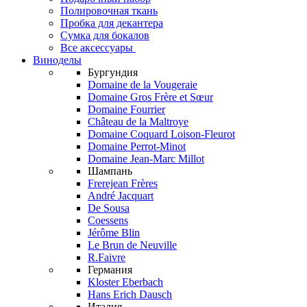
Полировочная ткань
Пробка для декантера
Сумка для бокалов
Все аксессуары
Виноделы
Бургундия
Domaine de la Vougeraie
Domaine Gros Frère et Sœur
Domaine Fourrier
Château de la Maltroye
Domaine Coquard Loison-Fleurot
Domaine Perrot-Minot
Domaine Jean-Marc Millot
Шампань
Frerejean Frères
André Jacquart
De Sousa
Coessens
Jérôme Blin
Le Brun de Neuville
R.Faivre
Германия
Kloster Eberbach
Hans Erich Dausch
Италия