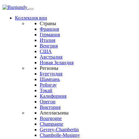
Коллекция вин
Страны
Франция
Германия
Италия
Венгрия
США
Австралия
Новая Зеландия
Регионы
Бургундия
Шампань
Рейнгау
Токай
Калифорния
Орегон
Виктория
Апелласьоны
Bourgogne
Champagne
Gevrey-Chambertin
Chambolle-Musigny