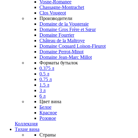
Vosne-Romanee
Chassagne-Montrachet
Clos Vougeot
Производители
Domaine de la Vougeraie
Domaine Gros Frère et Sœur
Domaine Fourrier
Château de la Maltroye
Domaine Coquard Loison-Fleurot
Domaine Perrot-Minot
Domaine Jean-Marc Millot
Форматы бутылок
0.375 л
0.5 л
0.75 л
1.5 л
3 л
6 л
Цвет вина
Белое
Красное
Розовое
Коллекция
Тихие вина
Страны