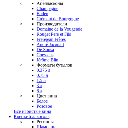
Апелласьоны
Champagne
Baden
Crémant de Bourgogne
Производители
Domaine de la Vougeraie
Rouget Pere et Fils
Frerejean Frères
André Jacquart
De Sousa
Coessens
Jérôme Blin
Форматы бутылок
0.375 л
0.75 л
1.5 л
3 л
6 л
Цвет вина
Белое
Розовое
Все игристые вина
Крепкий алкоголь
Регионы
Шампань