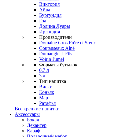
Виктория
Айла
Бургундия
Гоа
Долина Луары
Ирландия
Производители
Domaine Gros Frère et Sœur
Coutanseaux Aîné
Dumangin J. Fils
Voirin-Jumel
Форматы бутылок
0.7 л
3 л
Тип напитка
Виски
Коньяк
Мар
Ратафья
Все крепкие напитки
Аксессуары
Бокал
Декантер
Караф
Подарочный набор