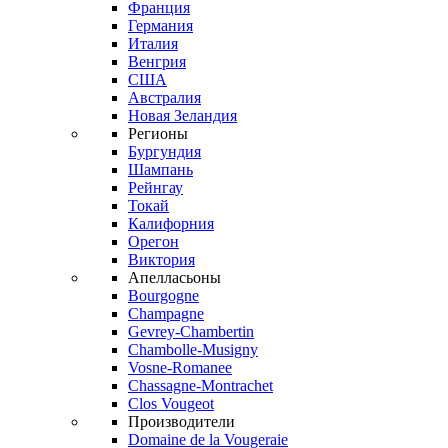
Франция
Германия
Италия
Венгрия
США
Австралия
Новая Зеландия
Регионы
Бургундия
Шампань
Рейнгау
Токай
Калифорния
Орегон
Виктория
Апелласьоны
Bourgogne
Champagne
Gevrey-Chambertin
Chambolle-Musigny
Vosne-Romanee
Chassagne-Montrachet
Clos Vougeot
Производители
Domaine de la Vougeraie