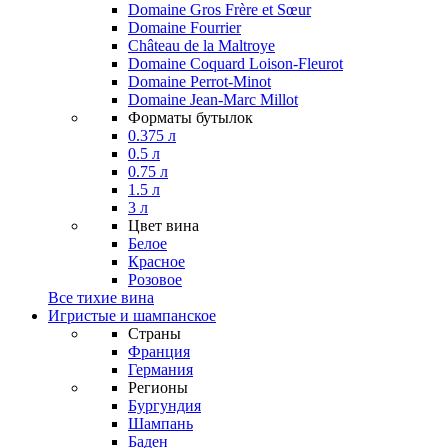
Domaine Gros Frère et Sœur
Domaine Fourrier
Château de la Maltroye
Domaine Coquard Loison-Fleurot
Domaine Perrot-Minot
Domaine Jean-Marc Millot
Форматы бутылок
0.375 л
0.5 л
0.75 л
1.5 л
3 л
Цвет вина
Белое
Красное
Розовое
Все тихие вина
Игристые и шампанское
Страны
Франция
Германия
Регионы
Бургундия
Шампань
Баден