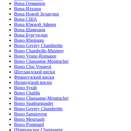
Вина Германии
Вина Италии
Вина Новой Зеландии
Вина США
Вина Южной Африи
Вина Шампани
Вина Бургундии
Вино Rheingau
Вино Gevrey Chambertin
Вино Chambolle-Musigny
Вино Vosne-Romanee
Вино Chassagne-Montrachet
Вино Clos Vougeot
Шотландский виски
Французский виски
Ирландский виски
Вино Syrah
Вино Chablis
Вино Chassagne-Montrachet
Вино Spatburgunder
Вино Gevrey Chambertin
Вино Sangiovese
Вино Meursault
Вино Pommard
Шампанское Champagne