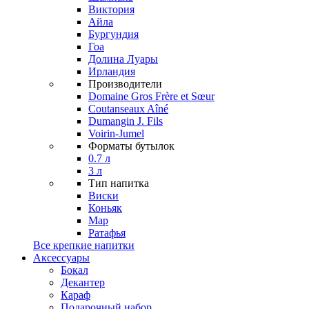
Виктория
Айла
Бургундия
Гоа
Долина Луары
Ирландия
Производители
Domaine Gros Frère et Sœur
Coutanseaux Aîné
Dumangin J. Fils
Voirin-Jumel
Форматы бутылок
0.7 л
3 л
Тип напитка
Виски
Коньяк
Мар
Ратафья
Все крепкие напитки
Аксессуары
Бокал
Декантер
Караф
Подарочный набор