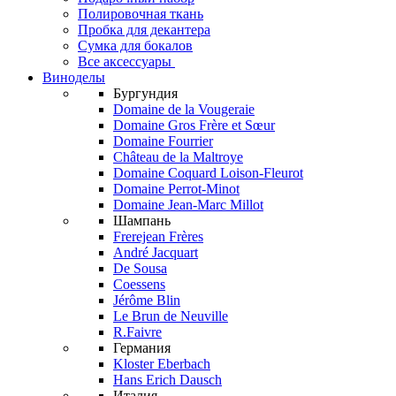
Полировочная ткань
Пробка для декантера
Сумка для бокалов
Все аксессуары
Виноделы
Бургундия
Domaine de la Vougeraie
Domaine Gros Frère et Sœur
Domaine Fourrier
Château de la Maltroye
Domaine Coquard Loison-Fleurot
Domaine Perrot-Minot
Domaine Jean-Marc Millot
Шампань
Frerejean Frères
André Jacquart
De Sousa
Coessens
Jérôme Blin
Le Brun de Neuville
R.Faivre
Германия
Kloster Eberbach
Hans Erich Dausch
Италия