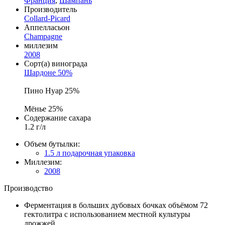
Франция
,
Шампань
Производитель
Collard-Picard
Аппелласьон
Champagne
миллезим
2008
Сорт(а) винограда
Шардоне 50%
Пино Нуар 25%
Мёнье 25%
Содержание сахара
1.2 г/л
Объем бутылки:
1.5 л
подарочная упаковка
Миллезим:
2008
Производство
Ферментация в больших дубовых бочках объёмом 72
гектолитра с использованием местной культуры
дрожжей.