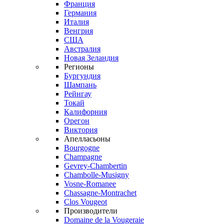
Франция
Германия
Италия
Венгрия
США
Австралия
Новая Зеландия
Регионы
Бургундия
Шампань
Рейнгау
Токай
Калифорния
Орегон
Виктория
Апелласьоны
Bourgogne
Champagne
Gevrey-Chambertin
Chambolle-Musigny
Vosne-Romanee
Chassagne-Montrachet
Clos Vougeot
Производители
Domaine de la Vougeraie