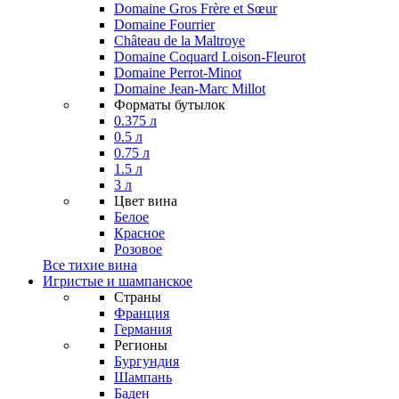
Domaine Gros Frère et Sœur
Domaine Fourrier
Château de la Maltroye
Domaine Coquard Loison-Fleurot
Domaine Perrot-Minot
Domaine Jean-Marc Millot
Форматы бутылок
0.375 л
0.5 л
0.75 л
1.5 л
3 л
Цвет вина
Белое
Красное
Розовое
Все тихие вина
Игристые и шампанское
Страны
Франция
Германия
Регионы
Бургундия
Шампань
Баден