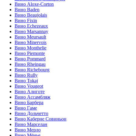
Вино Aloxe-Corton
Вино Baden
Вино Beaujolais
Вино Fixin
Вино Echezeaux
Вино Marsannay
Вино Meursault
Вино Minervois
Вино Monthelie
Вино Piemonte
Вино Pommard
Вино Rheingau
Вино Richebourg
Вино Rully
Вино Tokaj
Вино Vougeot
Вино Алиготе
Вино Ассамбляж
Вино Барбера
Вино Гаме
Вино Дольчетто
Вино Каберне Совиньон
Вино Марселан
Вино Мерло
Вино Мёнье