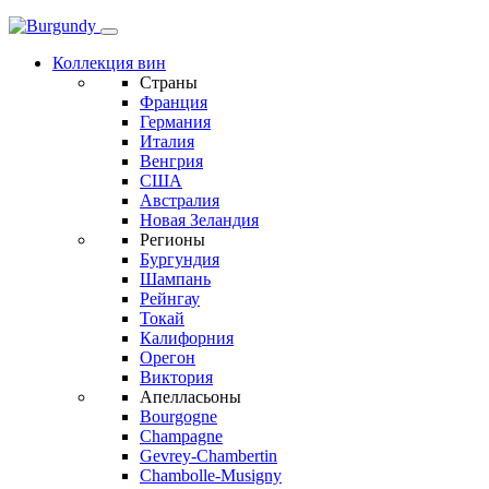
Коллекция вин
Страны
Франция
Германия
Италия
Венгрия
США
Австралия
Новая Зеландия
Регионы
Бургундия
Шампань
Рейнгау
Токай
Калифорния
Орегон
Виктория
Апелласьоны
Bourgogne
Champagne
Gevrey-Chambertin
Chambolle-Musigny