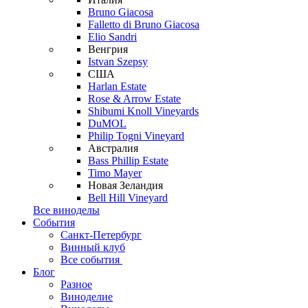
Bruno Giacosa
Falletto di Bruno Giacosa
Elio Sandri
Венгрия
Istvan Szepsy
США
Harlan Estate
Rose & Arrow Estate
Shibumi Knoll Vineyards
DuMOL
Philip Togni Vineyard
Австралия
Bass Phillip Estate
Timo Mayer
Новая Зеландия
Bell Hill Vineyard
Все виноделы
События
Санкт-Петербург
Винный клуб
Все события
Блог
Разное
Виноделие