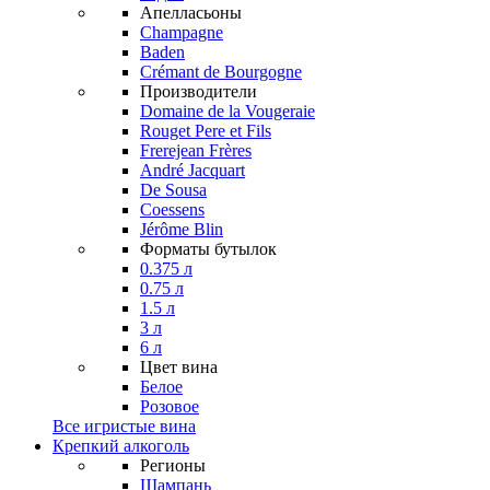
Апелласьоны
Champagne
Baden
Crémant de Bourgogne
Производители
Domaine de la Vougeraie
Rouget Pere et Fils
Frerejean Frères
André Jacquart
De Sousa
Coessens
Jérôme Blin
Форматы бутылок
0.375 л
0.75 л
1.5 л
3 л
6 л
Цвет вина
Белое
Розовое
Все игристые вина
Крепкий алкоголь
Регионы
Шампань