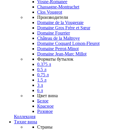
Vosne-Romanee
Chassagne-Montrachet
Clos Vougeot
Производители
Domaine de la Vougeraie
Domaine Gros Frère et Sœur
Domaine Fourrier
Château de la Maltroye
Domaine Coquard Loison-Fleurot
Domaine Perrot-Minot
Domaine Jean-Marc Millot
Форматы бутылок
0.375 л
0.5 л
0.75 л
1.5 л
3 л
6 л
Цвет вина
Белое
Красное
Розовое
Коллекция
Тихие вина
Страны