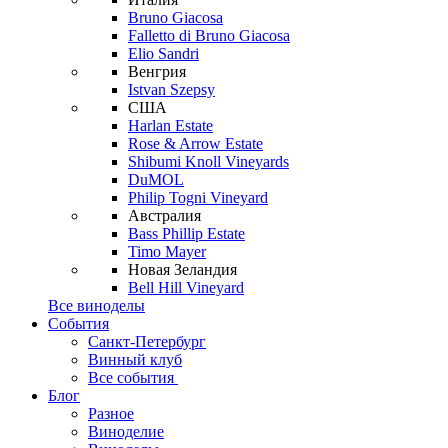
Bruno Giacosa
Falletto di Bruno Giacosa
Elio Sandri
Венгрия
Istvan Szepsy
США
Harlan Estate
Rose & Arrow Estate
Shibumi Knoll Vineyards
DuMOL
Philip Togni Vineyard
Австралия
Bass Phillip Estate
Timo Mayer
Новая Зеландия
Bell Hill Vineyard
Все виноделы
События
Санкт-Петербург
Винный клуб
Все события
Блог
Разное
Виноделие