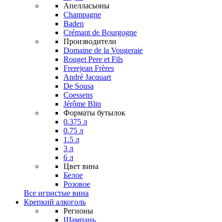
Апелласьоны
Champagne
Baden
Crémant de Bourgogne
Производители
Domaine de la Vougeraie
Rouget Pere et Fils
Frerejean Frères
André Jacquart
De Sousa
Coessens
Jérôme Blin
Форматы бутылок
0.375 л
0.75 л
1.5 л
3 л
6 л
Цвет вина
Белое
Розовое
Все игристые вина
Крепкий алкоголь
Регионы
Шампань