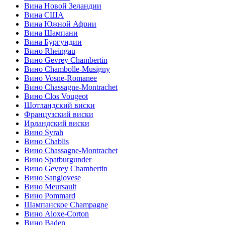
Вина Новой Зеландии
Вина США
Вина Южной Африи
Вина Шампани
Вина Бургундии
Вино Rheingau
Вино Gevrey Chambertin
Вино Chambolle-Musigny
Вино Vosne-Romanee
Вино Chassagne-Montrachet
Вино Clos Vougeot
Шотландский виски
Французский виски
Ирландский виски
Вино Syrah
Вино Chablis
Вино Chassagne-Montrachet
Вино Spatburgunder
Вино Gevrey Chambertin
Вино Sangiovese
Вино Meursault
Вино Pommard
Шампанское Champagne
Вино Aloxe-Corton
Вино Baden