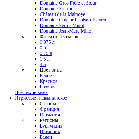
Domaine Gros Frère et Sœur
Domaine Fourrier
Château de la Maltroye
Domaine Coquard Loison-Fleurot
Domaine Perrot-Minot
Domaine Jean-Marc Millot
Форматы бутылок
0.375 л
0.5 л
0.75 л
1.5 л
3 л
Цвет вина
Белое
Красное
Розовое
Все тихие вина
Игристые и шампанское
Страны
Франция
Германия
Регионы
Бургундия
Шампань
Баден