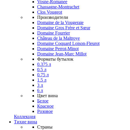
Vosne-Romanee
Chassagne-Montrachet
Clos Vougeot
Производители
Domaine de la Vougeraie
Domaine Gros Frère et Sœur
Domaine Fourrier
Château de la Maltroye
Domaine Coquard Loison-Fleurot
Domaine Perrot-Minot
Domaine Jean-Marc Millot
Форматы бутылок
0.375 л
0.5 л
0.75 л
1.5 л
3 л
6 л
Цвет вина
Белое
Красное
Розовое
Коллекция
Тихие вина
Страны