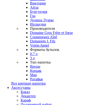
Виктория
Айла
Бургундия
Гоа
Долина Луары
Ирландия
Производители
Domaine Gros Frère et Sœur
Coutanseaux Aîné
Dumangin J. Fils
Voirin-Jumel
Форматы бутылок
0.7 л
3 л
Тип напитка
Виски
Коньяк
Мар
Ратафья
Все крепкие напитки
Аксессуары
Бокал
Декантер
Караф
Подарочный набор