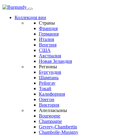
Коллекция вин
Страны
Франция
Германия
Италия
Венгрия
США
Австралия
Новая Зеландия
Регионы
Бургундия
Шампань
Рейнгау
Токай
Калифорния
Орегон
Виктория
Апелласьоны
Bourgogne
Champagne
Gevrey-Chambertin
Chambolle-Musigny