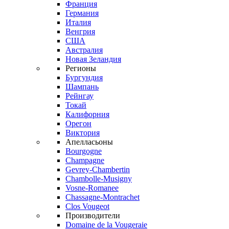
Франция
Германия
Италия
Венгрия
США
Австралия
Новая Зеландия
Регионы
Бургундия
Шампань
Рейнгау
Токай
Калифорния
Орегон
Виктория
Апелласьоны
Bourgogne
Champagne
Gevrey-Chambertin
Chambolle-Musigny
Vosne-Romanee
Chassagne-Montrachet
Clos Vougeot
Производители
Domaine de la Vougeraie