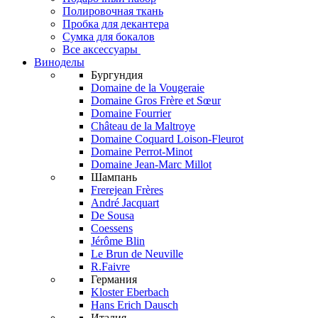
Полировочная ткань
Пробка для декантера
Сумка для бокалов
Все аксессуары
Виноделы
Бургундия
Domaine de la Vougeraie
Domaine Gros Frère et Sœur
Domaine Fourrier
Château de la Maltroye
Domaine Coquard Loison-Fleurot
Domaine Perrot-Minot
Domaine Jean-Marc Millot
Шампань
Frerejean Frères
André Jacquart
De Sousa
Coessens
Jérôme Blin
Le Brun de Neuville
R.Faivre
Германия
Kloster Eberbach
Hans Erich Dausch
Италия