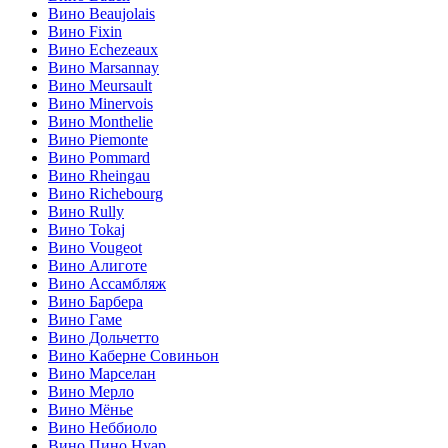
Вино Beaujolais
Вино Fixin
Вино Echezeaux
Вино Marsannay
Вино Meursault
Вино Minervois
Вино Monthelie
Вино Piemonte
Вино Pommard
Вино Rheingau
Вино Richebourg
Вино Rully
Вино Tokaj
Вино Vougeot
Вино Алиготе
Вино Ассамбляж
Вино Барбера
Вино Гаме
Вино Дольчетто
Вино Каберне Совиньон
Вино Марселан
Вино Мерло
Вино Мёнье
Вино Неббиоло
Вино Пино Нуар