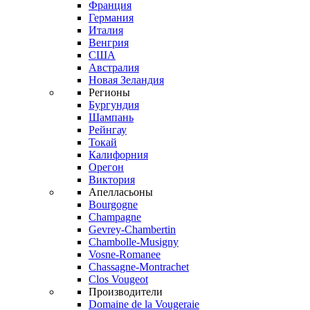
Франция
Германия
Италия
Венгрия
США
Австралия
Новая Зеландия
Регионы
Бургундия
Шампань
Рейнгау
Токай
Калифорния
Орегон
Виктория
Апелласьоны
Bourgogne
Champagne
Gevrey-Chambertin
Chambolle-Musigny
Vosne-Romanee
Chassagne-Montrachet
Clos Vougeot
Производители
Domaine de la Vougeraie