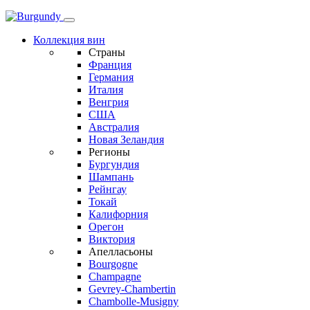
Коллекция вин
Страны
Франция
Германия
Италия
Венгрия
США
Австралия
Новая Зеландия
Регионы
Бургундия
Шампань
Рейнгау
Токай
Калифорния
Орегон
Виктория
Апелласьоны
Bourgogne
Champagne
Gevrey-Chambertin
Chambolle-Musigny