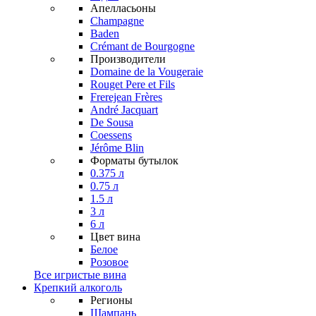
Апелласьоны
Champagne
Baden
Crémant de Bourgogne
Производители
Domaine de la Vougeraie
Rouget Pere et Fils
Frerejean Frères
André Jacquart
De Sousa
Coessens
Jérôme Blin
Форматы бутылок
0.375 л
0.75 л
1.5 л
3 л
6 л
Цвет вина
Белое
Розовое
Все игристые вина
Крепкий алкоголь
Регионы
Шампань