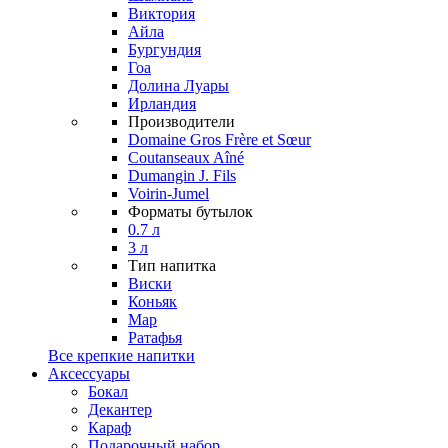
Виктория
Айла
Бургундия
Гоа
Долина Луары
Ирландия
Производители
Domaine Gros Frère et Sœur
Coutanseaux Aîné
Dumangin J. Fils
Voirin-Jumel
Форматы бутылок
0.7 л
3 л
Тип напитка
Виски
Коньяк
Мар
Ратафья
Все крепкие напитки
Аксессуары
Бокал
Декантер
Караф
Подарочный набор