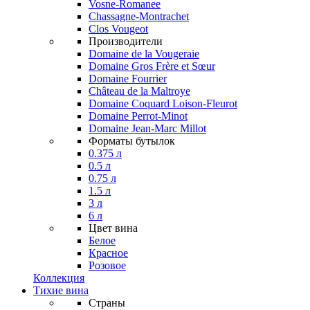
Vosne-Romanee
Chassagne-Montrachet
Clos Vougeot
Производители
Domaine de la Vougeraie
Domaine Gros Frère et Sœur
Domaine Fourrier
Château de la Maltroye
Domaine Coquard Loison-Fleurot
Domaine Perrot-Minot
Domaine Jean-Marc Millot
Форматы бутылок
0.375 л
0.5 л
0.75 л
1.5 л
3 л
6 л
Цвет вина
Белое
Красное
Розовое
Коллекция
Тихие вина
Страны