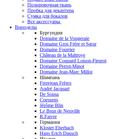
Полировочная ткань
Пробка для декантера
Сумка для бокалов
Все аксессуары
Виноделы
Бургундия
Domaine de la Vougeraie
Domaine Gros Frère et Sœur
Domaine Fourrier
Château de la Maltroye
Domaine Coquard Loison-Fleurot
Domaine Perrot-Minot
Domaine Jean-Marc Millot
Шампань
Frerejean Frères
André Jacquart
De Sousa
Coessens
Jérôme Blin
Le Brun de Neuville
R.Faivre
Германия
Kloster Eberbach
Hans Erich Dausch
Италия