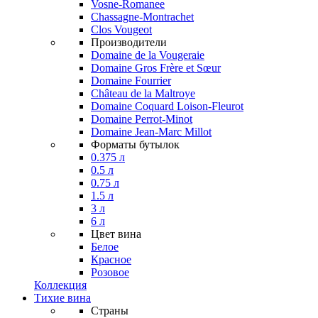
Vosne-Romanee
Chassagne-Montrachet
Clos Vougeot
Производители
Domaine de la Vougeraie
Domaine Gros Frère et Sœur
Domaine Fourrier
Château de la Maltroye
Domaine Coquard Loison-Fleurot
Domaine Perrot-Minot
Domaine Jean-Marc Millot
Форматы бутылок
0.375 л
0.5 л
0.75 л
1.5 л
3 л
6 л
Цвет вина
Белое
Красное
Розовое
Коллекция
Тихие вина
Страны