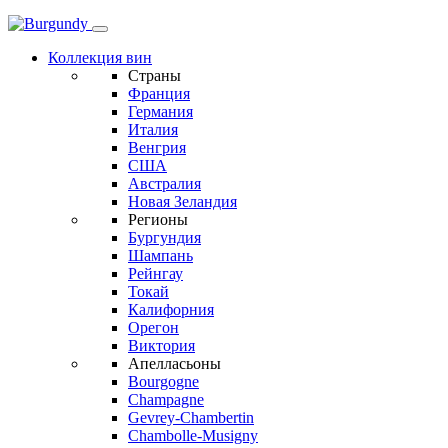
Коллекция вин
Страны
Франция
Германия
Италия
Венгрия
США
Австралия
Новая Зеландия
Регионы
Бургундия
Шампань
Рейнгау
Токай
Калифорния
Орегон
Виктория
Апелласьоны
Bourgogne
Champagne
Gevrey-Chambertin
Chambolle-Musigny