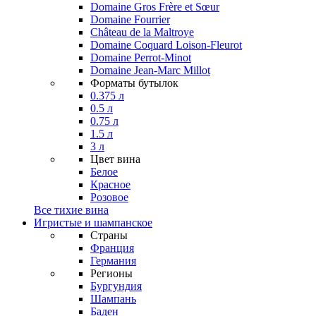
Domaine Gros Frère et Sœur
Domaine Fourrier
Château de la Maltroye
Domaine Coquard Loison-Fleurot
Domaine Perrot-Minot
Domaine Jean-Marc Millot
Форматы бутылок
0.375 л
0.5 л
0.75 л
1.5 л
3 л
Цвет вина
Белое
Красное
Розовое
Все тихие вина
Игристые и шампанское
Страны
Франция
Германия
Регионы
Бургундия
Шампань
Баден