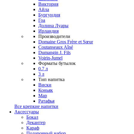
Виктория
Айла
Бургундия
Гоа
Долина Луары
Ирландия
Производители
Domaine Gros Frère et Sœur
Coutanseaux Aîné
Dumangin J. Fils
Voirin-Jumel
Форматы бутылок
0.7 л
3 л
Тип напитка
Виски
Коньяк
Мар
Ратафья
Все крепкие напитки
Аксессуары
Бокал
Декантер
Караф
Подарочный набор