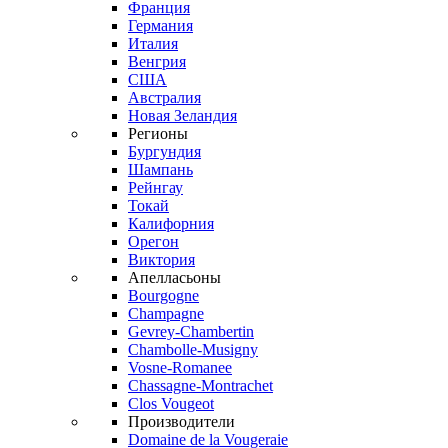
Франция
Германия
Италия
Венгрия
США
Австралия
Новая Зеландия
Регионы
Бургундия
Шампань
Рейнгау
Токай
Калифорния
Орегон
Виктория
Апелласьоны
Bourgogne
Champagne
Gevrey-Chambertin
Chambolle-Musigny
Vosne-Romanee
Chassagne-Montrachet
Clos Vougeot
Производители
Domaine de la Vougeraie