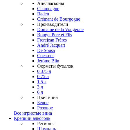
Апелласьоны
Champagne
Baden
Crémant de Bourgogne
Производители
Domaine de la Vougeraie
Rouget Pere et Fils
Frerejean Frères
André Jacquart
De Sousa
Coessens
Jérôme Blin
Форматы бутылок
0.375 л
0.75 л
1.5 л
3 л
6 л
Цвет вина
Белое
Розовое
Все игристые вина
Крепкий алкоголь
Регионы
Шампань