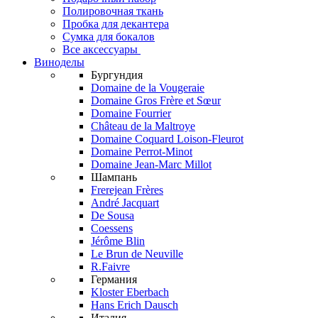
Полировочная ткань
Пробка для декантера
Сумка для бокалов
Все аксессуары
Виноделы
Бургундия
Domaine de la Vougeraie
Domaine Gros Frère et Sœur
Domaine Fourrier
Château de la Maltroye
Domaine Coquard Loison-Fleurot
Domaine Perrot-Minot
Domaine Jean-Marc Millot
Шампань
Frerejean Frères
André Jacquart
De Sousa
Coessens
Jérôme Blin
Le Brun de Neuville
R.Faivre
Германия
Kloster Eberbach
Hans Erich Dausch
Италия