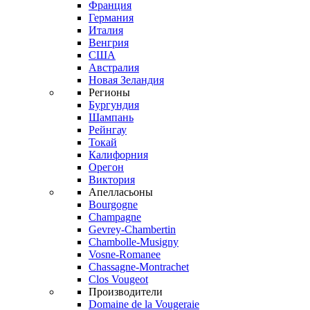
Франция
Германия
Италия
Венгрия
США
Австралия
Новая Зеландия
Регионы
Бургундия
Шампань
Рейнгау
Токай
Калифорния
Орегон
Виктория
Апелласьоны
Bourgogne
Champagne
Gevrey-Chambertin
Chambolle-Musigny
Vosne-Romanee
Chassagne-Montrachet
Clos Vougeot
Производители
Domaine de la Vougeraie