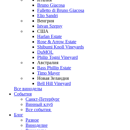
Bruno Giacosa
Falletto di Bruno Giacosa
Elio Sandri
Венгрия
Istvan Szepsy
США
Harlan Estate
Rose & Arrow Estate
Shibumi Knoll Vineyards
DuMOL
Philip Togni Vineyard
Австралия
Bass Phillip Estate
Timo Mayer
Новая Зеландия
Bell Hill Vineyard
Все виноделы
События
Санкт-Петербург
Винный клуб
Все события
Блог
Разное
Виноделие