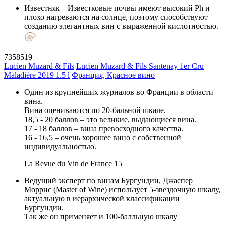
Известняк
– Известковые почвы имеют высокий Ph и
плохо нагреваются на солнце, поэтому способствуют
созданию элегантных вин с выраженной кислотностью.
7358519
Lucien Muzard & Fils
Lucien Muzard & Fils Santenay 1er Cru
Maladière 2019 1.5 l
Франция, Красное вино
Один из крупнейших журналов во Франции в области
вина.
Вина оцениваются по 20-бальной шкале.
18,5 - 20 баллов – это великие, выдающиеся вина.
17 - 18 баллов – вина превосходного качества.
16 - 16,5 – очень хорошее вино с собственной
индивидуальностью.
La Revue du Vin de France
15
Ведущий эксперт по винам Бургундии, Джаспер
Моррис (Master of Wine) использует 5-звездочную шкалу,
актуальную в иерархической классификации
Бургундии.
Так же он применяет и 100-балльную шкалу