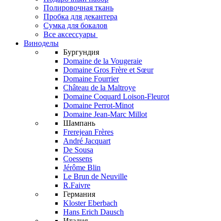
Полировочная ткань
Пробка для декантера
Сумка для бокалов
Все аксессуары
Виноделы
Бургундия
Domaine de la Vougeraie
Domaine Gros Frère et Sœur
Domaine Fourrier
Château de la Maltroye
Domaine Coquard Loison-Fleurot
Domaine Perrot-Minot
Domaine Jean-Marc Millot
Шампань
Frerejean Frères
André Jacquart
De Sousa
Coessens
Jérôme Blin
Le Brun de Neuville
R.Faivre
Германия
Kloster Eberbach
Hans Erich Dausch
Италия