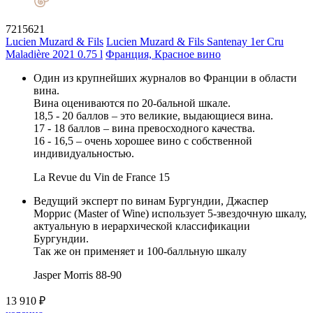
7215621
Lucien Muzard & Fils
Lucien Muzard & Fils Santenay 1er Cru
Maladière 2021 0.75 l
Франция, Красное вино
Один из крупнейших журналов во Франции в области
вина.
Вина оцениваются по 20-бальной шкале.
18,5 - 20 баллов – это великие, выдающиеся вина.
17 - 18 баллов – вина превосходного качества.
16 - 16,5 – очень хорошее вино с собственной
индивидуальностью.
La Revue du Vin de France
15
Ведущий эксперт по винам Бургундии, Джаспер
Моррис (Master of Wine) использует 5-звездочную шкалу,
актуальную в иерархической классификации
Бургундии.
Так же он применяет и 100-балльную шкалу
Jasper Morris
88-90
13 910 ₽