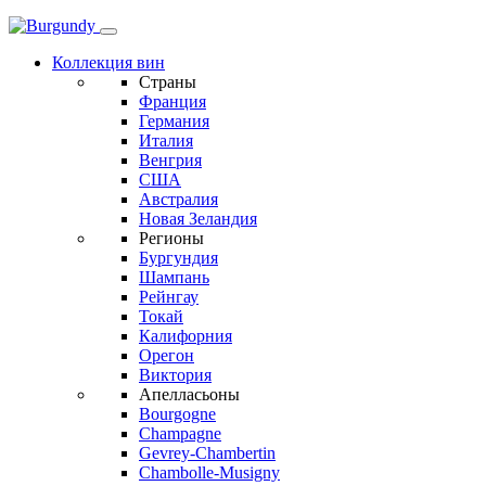
Коллекция вин
Страны
Франция
Германия
Италия
Венгрия
США
Австралия
Новая Зеландия
Регионы
Бургундия
Шампань
Рейнгау
Токай
Калифорния
Орегон
Виктория
Апелласьоны
Bourgogne
Champagne
Gevrey-Chambertin
Chambolle-Musigny