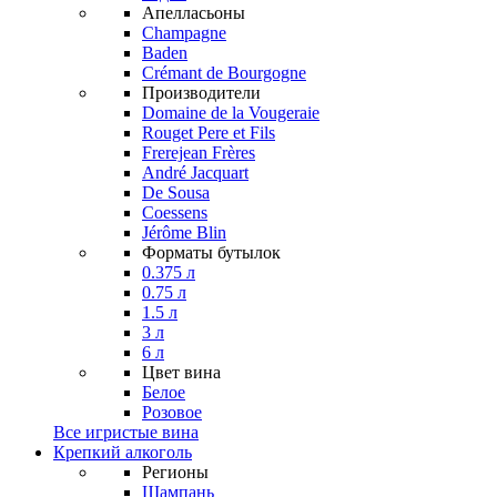
Апелласьоны
Champagne
Baden
Crémant de Bourgogne
Производители
Domaine de la Vougeraie
Rouget Pere et Fils
Frerejean Frères
André Jacquart
De Sousa
Coessens
Jérôme Blin
Форматы бутылок
0.375 л
0.75 л
1.5 л
3 л
6 л
Цвет вина
Белое
Розовое
Все игристые вина
Крепкий алкоголь
Регионы
Шампань