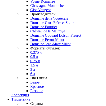
Vosne-Romanee
Chassagne-Montrachet
Clos Vougeot
Производители
Domaine de la Vougeraie
Domaine Gros Frère et Sœur
Domaine Fourrier
Château de la Maltroye
Domaine Coquard Loison-Fleurot
Domaine Perrot-Minot
Domaine Jean-Marc Millot
Форматы бутылок
0.375 л
0.5 л
0.75 л
1.5 л
3 л
6 л
Цвет вина
Белое
Красное
Розовое
Коллекция
Тихие вина
Страны