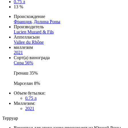
0.75 л
13 %
Происхождение
Франция
,
Долина Роны
Производитель
Lucien Muzard & Fils
Аппелласьон
Vallee du Rhône
миллезим
2021
Сорт(а) винограда
Сира 56%
Гренаш 35%
Марселан 8%
Объем бутылки:
0.75 л
Миллезим:
2021
Терруар
Виноград для этого кюве происходит из Южной Роны.