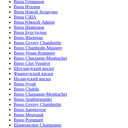
Вина Германии
Вина Италии
Вина Новой Зеландии
Вина США
Вина Южной Африи
Вина Шампани
Вина Бургундии
Вино Rheingau
Вино Gevrey Chambertin
Вино Chambolle-Musigny
Вино Vosne-Romanee
Вино Chassagne-Montrachet
Вино Clos Vougeot
Шотландский виски
Французский виски
Ирландский виски
Вино Syrah
Вино Chablis
Вино Chassagne-Montrachet
Вино Spatburgunder
Вино Gevrey Chambertin
Вино Sangiovese
Вино Meursault
Вино Pommard
Шампанское Champagne