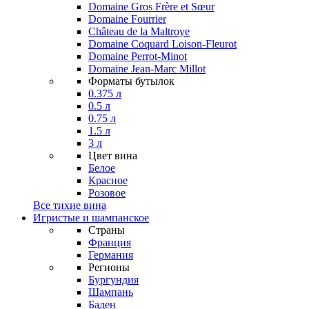
Domaine Gros Frère et Sœur
Domaine Fourrier
Château de la Maltroye
Domaine Coquard Loison-Fleurot
Domaine Perrot-Minot
Domaine Jean-Marc Millot
Форматы бутылок
0.375 л
0.5 л
0.75 л
1.5 л
3 л
Цвет вина
Белое
Красное
Розовое
Все тихие вина
Игристые и шампанское
Страны
Франция
Германия
Регионы
Бургундия
Шампань
Баден