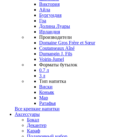
Виктория
Айла
Бургундия
Гоа
Долина Луары
Ирландия
Производители
Domaine Gros Frère et Sœur
Coutanseaux Aîné
Dumangin J. Fils
Voirin-Jumel
Форматы бутылок
0.7 л
3 л
Тип напитка
Виски
Коньяк
Мар
Ратафья
Все крепкие напитки
Аксессуары
Бокал
Декантер
Караф
Подарочный набор