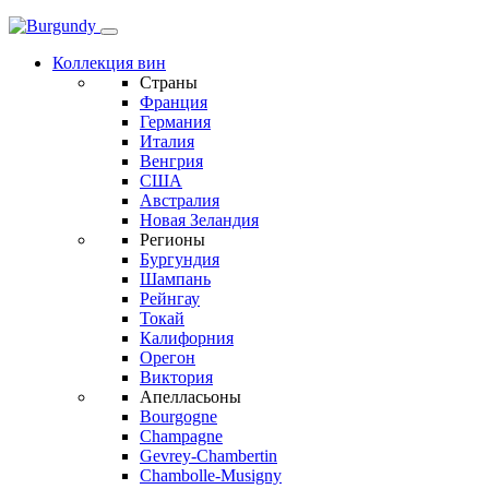
Коллекция вин
Страны
Франция
Германия
Италия
Венгрия
США
Австралия
Новая Зеландия
Регионы
Бургундия
Шампань
Рейнгау
Токай
Калифорния
Орегон
Виктория
Апелласьоны
Bourgogne
Champagne
Gevrey-Chambertin
Chambolle-Musigny