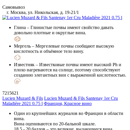
Самовывоз
г. Москва, ул. Никольская, д. 19-21/1
Глина
– Глинистые почвы имеют свойство давать
довольно плотные и округлые вина.
Мергель
– Мергелевые почвы сообщают высокую
кислотность и объёмное тело вину.
Известняк
– Известковые почвы имеют высокий Ph и
плохо нагреваются на солнце, поэтому способствуют
созданию элегантных вин с выраженной кислотностью.
7215621
Lucien Muzard & Fils
Lucien Muzard & Fils Santenay 1er Cru
Maladière 2021 0.75 l
Франция, Красное вино
Один из крупнейших журналов во Франции в области
вина.
Вина оцениваются по 20-бальной шкале.
18,5 - 20 баллов – это великие, выдающиеся вина.