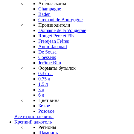
Апелласьоны
Champagne
Baden
Crémant de Bourgogne
Производители
Domaine de la Vougeraie
Rouget Pere et Fils
Frerejean Frères
André Jacquart
De Sousa
Coessens
Jérôme Blin
Форматы бутылок
0.375 л
0.75 л
1.5 л
3 л
6 л
Цвет вина
Белое
Розовое
Все игристые вина
Крепкий алкоголь
Регионы
Шампань