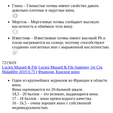
Глина
– Глинистые почвы имеют свойство давать
довольно плотные и округлые вина.
Мергель
– Мергелевые почвы сообщают высокую
кислотность и объёмное тело вину.
Известняк
– Известковые почвы имеют высокий Ph и
плохо нагреваются на солнце, поэтому способствуют
созданию элегантных вин с выраженной кислотностью.
7215619
Lucien Muzard & Fils
Lucien Muzard & Fils Santenay 1er Cru
Maladière 2019 0.75 l
Франция, Красное вино
Один из крупнейших журналов во Франции в области
вина.
Вина оцениваются по 20-бальной шкале.
18,5 - 20 баллов – это великие, выдающиеся вина.
17 - 18 баллов – вина превосходного качества.
16 - 16,5 – очень хорошее вино с собственной
индивидуальностью.