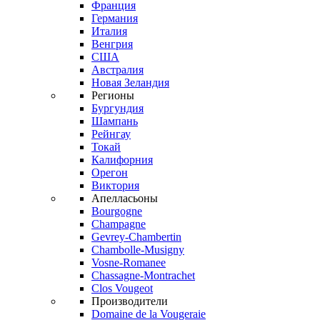
Франция
Германия
Италия
Венгрия
США
Австралия
Новая Зеландия
Регионы
Бургундия
Шампань
Рейнгау
Токай
Калифорния
Орегон
Виктория
Апелласьоны
Bourgogne
Champagne
Gevrey-Chambertin
Chambolle-Musigny
Vosne-Romanee
Chassagne-Montrachet
Clos Vougeot
Производители
Domaine de la Vougeraie