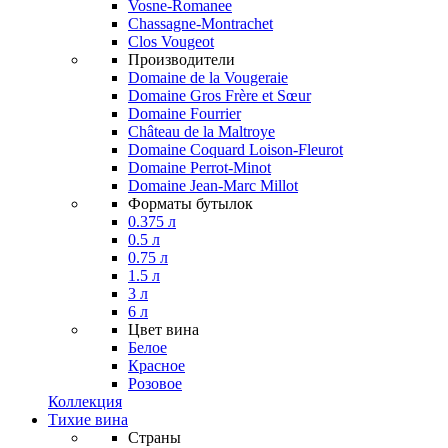
Vosne-Romanee
Chassagne-Montrachet
Clos Vougeot
Производители
Domaine de la Vougeraie
Domaine Gros Frère et Sœur
Domaine Fourrier
Château de la Maltroye
Domaine Coquard Loison-Fleurot
Domaine Perrot-Minot
Domaine Jean-Marc Millot
Форматы бутылок
0.375 л
0.5 л
0.75 л
1.5 л
3 л
6 л
Цвет вина
Белое
Красное
Розовое
Коллекция
Тихие вина
Страны