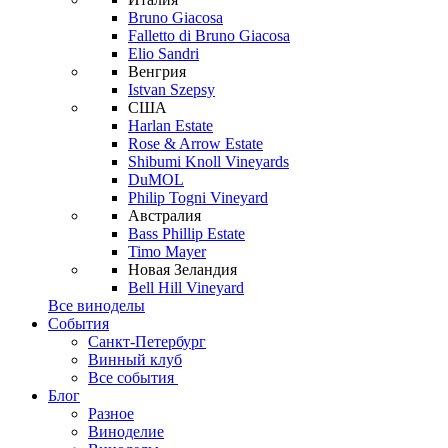
Bruno Giacosa
Falletto di Bruno Giacosa
Elio Sandri
Венгрия
Istvan Szepsy
США
Harlan Estate
Rose & Arrow Estate
Shibumi Knoll Vineyards
DuMOL
Philip Togni Vineyard
Австралия
Bass Phillip Estate
Timo Mayer
Новая Зеландия
Bell Hill Vineyard
Все виноделы
События
Санкт-Петербург
Винный клуб
Все события
Блог
Разное
Виноделие