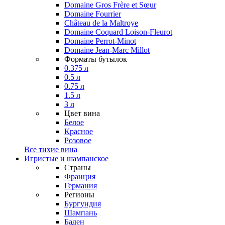
Domaine Gros Frère et Sœur
Domaine Fourrier
Château de la Maltroye
Domaine Coquard Loison-Fleurot
Domaine Perrot-Minot
Domaine Jean-Marc Millot
Форматы бутылок
0.375 л
0.5 л
0.75 л
1.5 л
3 л
Цвет вина
Белое
Красное
Розовое
Все тихие вина
Игристые и шампанское
Страны
Франция
Германия
Регионы
Бургундия
Шампань
Баден