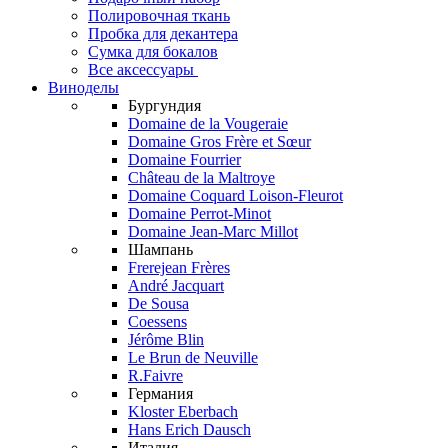
Полировочная ткань
Пробка для декантера
Сумка для бокалов
Все аксессуары
Виноделы
Бургундия
Domaine de la Vougeraie
Domaine Gros Frère et Sœur
Domaine Fourrier
Château de la Maltroye
Domaine Coquard Loison-Fleurot
Domaine Perrot-Minot
Domaine Jean-Marc Millot
Шампань
Frerejean Frères
André Jacquart
De Sousa
Coessens
Jérôme Blin
Le Brun de Neuville
R.Faivre
Германия
Kloster Eberbach
Hans Erich Dausch
Италия