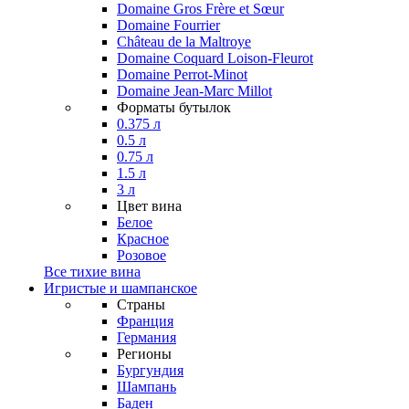
Domaine Gros Frère et Sœur
Domaine Fourrier
Château de la Maltroye
Domaine Coquard Loison-Fleurot
Domaine Perrot-Minot
Domaine Jean-Marc Millot
Форматы бутылок
0.375 л
0.5 л
0.75 л
1.5 л
3 л
Цвет вина
Белое
Красное
Розовое
Все тихие вина
Игристые и шампанское
Страны
Франция
Германия
Регионы
Бургундия
Шампань
Баден