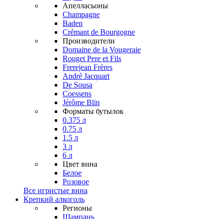
Апелласьоны
Champagne
Baden
Crémant de Bourgogne
Производители
Domaine de la Vougeraie
Rouget Pere et Fils
Frerejean Frères
André Jacquart
De Sousa
Coessens
Jérôme Blin
Форматы бутылок
0.375 л
0.75 л
1.5 л
3 л
6 л
Цвет вина
Белое
Розовое
Все игристые вина
Крепкий алкоголь
Регионы
Шампань