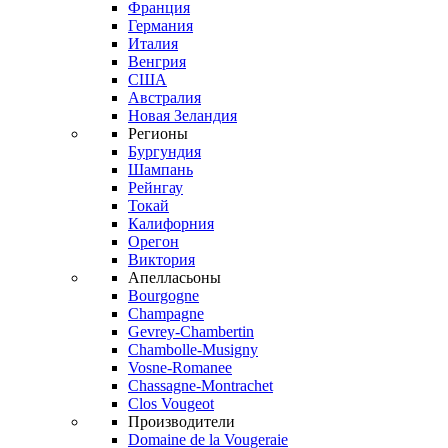
Франция
Германия
Италия
Венгрия
США
Австралия
Новая Зеландия
Регионы
Бургундия
Шампань
Рейнгау
Токай
Калифорния
Орегон
Виктория
Апелласьоны
Bourgogne
Champagne
Gevrey-Chambertin
Chambolle-Musigny
Vosne-Romanee
Chassagne-Montrachet
Clos Vougeot
Производители
Domaine de la Vougeraie