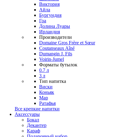
Виктория
Айла
Бургундия
Гоа
Долина Луары
Ирландия
Производители
Domaine Gros Frère et Sœur
Coutanseaux Aîné
Dumangin J. Fils
Voirin-Jumel
Форматы бутылок
0.7 л
3 л
Тип напитка
Виски
Коньяк
Мар
Ратафья
Все крепкие напитки
Аксессуары
Бокал
Декантер
Караф
Подарочный набор