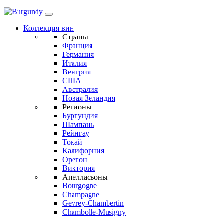
Коллекция вин
Страны
Франция
Германия
Италия
Венгрия
США
Австралия
Новая Зеландия
Регионы
Бургундия
Шампань
Рейнгау
Токай
Калифорния
Орегон
Виктория
Апелласьоны
Bourgogne
Champagne
Gevrey-Chambertin
Chambolle-Musigny