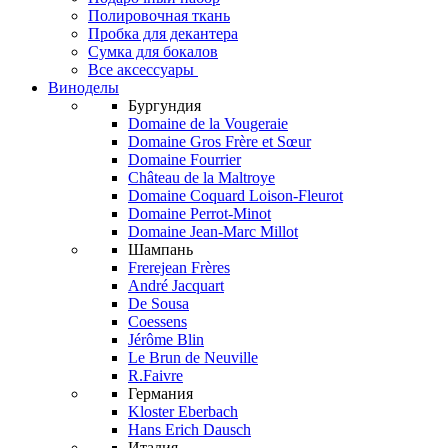
Полировочная ткань
Пробка для декантера
Сумка для бокалов
Все аксессуары
Виноделы
Бургундия
Domaine de la Vougeraie
Domaine Gros Frère et Sœur
Domaine Fourrier
Château de la Maltroye
Domaine Coquard Loison-Fleurot
Domaine Perrot-Minot
Domaine Jean-Marc Millot
Шампань
Frerejean Frères
André Jacquart
De Sousa
Coessens
Jérôme Blin
Le Brun de Neuville
R.Faivre
Германия
Kloster Eberbach
Hans Erich Dausch
Италия