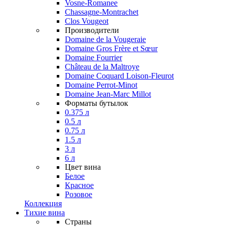
Vosne-Romanee
Chassagne-Montrachet
Clos Vougeot
Производители
Domaine de la Vougeraie
Domaine Gros Frère et Sœur
Domaine Fourrier
Château de la Maltroye
Domaine Coquard Loison-Fleurot
Domaine Perrot-Minot
Domaine Jean-Marc Millot
Форматы бутылок
0.375 л
0.5 л
0.75 л
1.5 л
3 л
6 л
Цвет вина
Белое
Красное
Розовое
Коллекция
Тихие вина
Страны