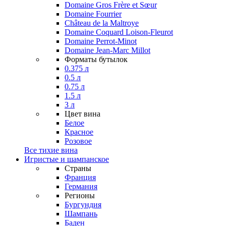
Domaine Gros Frère et Sœur
Domaine Fourrier
Château de la Maltroye
Domaine Coquard Loison-Fleurot
Domaine Perrot-Minot
Domaine Jean-Marc Millot
Форматы бутылок
0.375 л
0.5 л
0.75 л
1.5 л
3 л
Цвет вина
Белое
Красное
Розовое
Все тихие вина
Игристые и шампанское
Страны
Франция
Германия
Регионы
Бургундия
Шампань
Баден