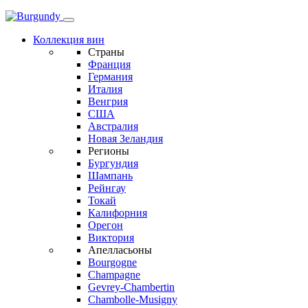
Коллекция вин
Страны
Франция
Германия
Италия
Венгрия
США
Австралия
Новая Зеландия
Регионы
Бургундия
Шампань
Рейнгау
Токай
Калифорния
Орегон
Виктория
Апелласьоны
Bourgogne
Champagne
Gevrey-Chambertin
Chambolle-Musigny