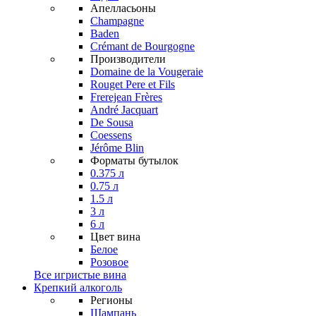
Апелласьоны
Champagne
Baden
Crémant de Bourgogne
Производители
Domaine de la Vougeraie
Rouget Pere et Fils
Frerejean Frères
André Jacquart
De Sousa
Coessens
Jérôme Blin
Форматы бутылок
0.375 л
0.75 л
1.5 л
3 л
6 л
Цвет вина
Белое
Розовое
Все игристые вина
Крепкий алкоголь
Регионы
Шампань