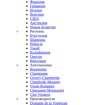
Франция
Германия
Италия
Венгрия
США
Австралия
Новая Зеландия
Регионы
Бургундия
Шампань
Рейнгау
Токай
Калифорния
Орегон
Виктория
Апелласьоны
Bourgogne
Champagne
Gevrey-Chambertin
Chambolle-Musigny
Vosne-Romanee
Chassagne-Montrachet
Clos Vougeot
Производители
Domaine de la Vougeraie