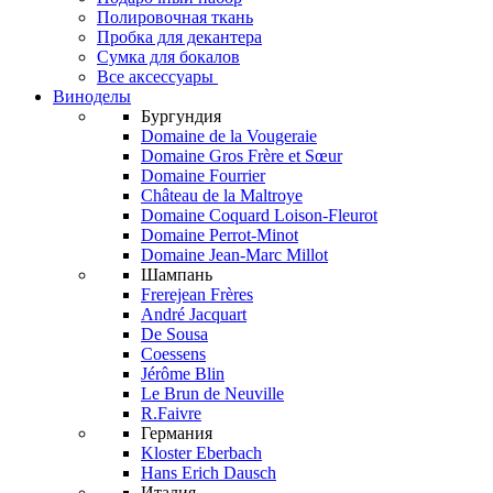
Полировочная ткань
Пробка для декантера
Сумка для бокалов
Все аксессуары
Виноделы
Бургундия
Domaine de la Vougeraie
Domaine Gros Frère et Sœur
Domaine Fourrier
Château de la Maltroye
Domaine Coquard Loison-Fleurot
Domaine Perrot-Minot
Domaine Jean-Marc Millot
Шампань
Frerejean Frères
André Jacquart
De Sousa
Coessens
Jérôme Blin
Le Brun de Neuville
R.Faivre
Германия
Kloster Eberbach
Hans Erich Dausch
Италия