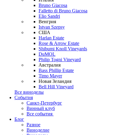
Bruno Giacosa
Falletto di Bruno Giacosa
Elio Sandri
Венгрия
Istvan Szepsy
США
Harlan Estate
Rose & Arrow Estate
Shibumi Knoll Vineyards
DuMOL
Philip Togni Vineyard
Австралия
Bass Phillip Estate
Timo Mayer
Новая Зеландия
Bell Hill Vineyard
Все виноделы
События
Санкт-Петербург
Винный клуб
Все события
Блог
Разное
Виноделие