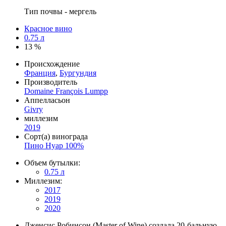
Тип почвы - мергель
Красное вино
0.75 л
13 %
Происхождение
Франция
,
Бургундия
Производитель
Domaine François Lumpp
Аппелласьон
Givry
миллезим
2019
Сорт(а) винограда
Пино Нуар 100%
Объем бутылки:
0.75 л
Миллезим:
2017
2019
2020
Дженсис Робинсон (Master of Wine) создала 20-бальную