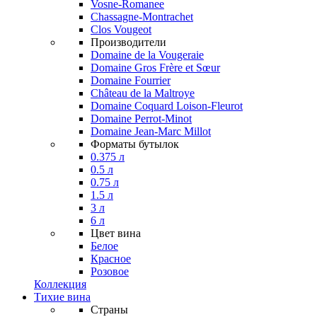
Vosne-Romanee
Chassagne-Montrachet
Clos Vougeot
Производители
Domaine de la Vougeraie
Domaine Gros Frère et Sœur
Domaine Fourrier
Château de la Maltroye
Domaine Coquard Loison-Fleurot
Domaine Perrot-Minot
Domaine Jean-Marc Millot
Форматы бутылок
0.375 л
0.5 л
0.75 л
1.5 л
3 л
6 л
Цвет вина
Белое
Красное
Розовое
Коллекция
Тихие вина
Страны