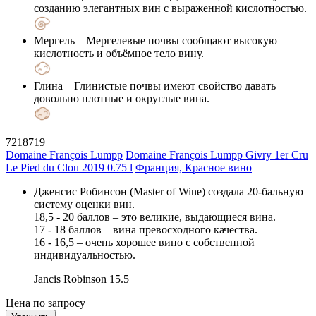
созданию элегантных вин с выраженной кислотностью.
Мергель
– Мергелевые почвы сообщают высокую
кислотность и объёмное тело вину.
Глина
– Глинистые почвы имеют свойство давать
довольно плотные и округлые вина.
7218719
Domaine François Lumpp
Domaine François Lumpp Givry 1er Cru
Le Pied du Clou 2019 0.75 l
Франция, Красное вино
Дженсис Робинсон (Master of Wine) создала 20-бальную
систему оценки вин.
18,5 - 20 баллов – это великие, выдающиеся вина.
17 - 18 баллов – вина превосходного качества.
16 - 16,5 – очень хорошее вино с собственной
индивидуальностью.
Jancis Robinson
15.5
Цена по запросу