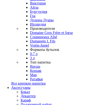
Виктория
Айла
Бургундия
Гоа
Долина Луары
Ирландия
Производители
Domaine Gros Frère et Sœur
Coutanseaux Aîné
Dumangin J. Fils
Voirin-Jumel
Форматы бутылок
0.7 л
3 л
Тип напитка
Виски
Коньяк
Мар
Ратафья
Все крепкие напитки
Аксессуары
Бокал
Декантер
Караф
Подарочный набор