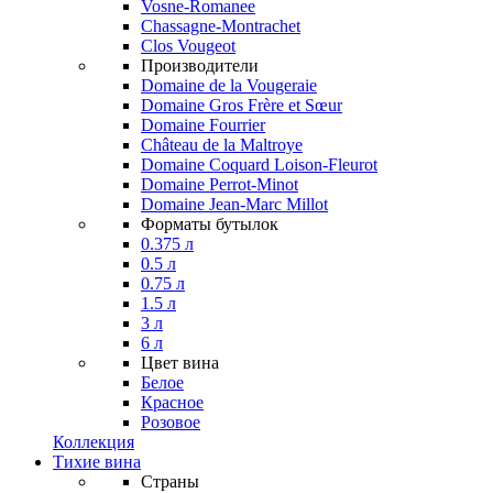
Vosne-Romanee
Chassagne-Montrachet
Clos Vougeot
Производители
Domaine de la Vougeraie
Domaine Gros Frère et Sœur
Domaine Fourrier
Château de la Maltroye
Domaine Coquard Loison-Fleurot
Domaine Perrot-Minot
Domaine Jean-Marc Millot
Форматы бутылок
0.375 л
0.5 л
0.75 л
1.5 л
3 л
6 л
Цвет вина
Белое
Красное
Розовое
Коллекция
Тихие вина
Страны