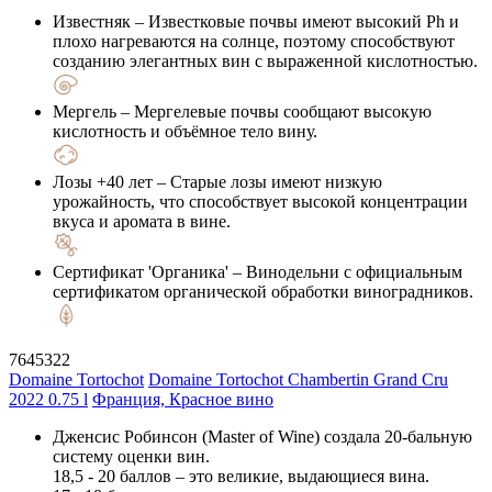
Известняк
– Известковые почвы имеют высокий Ph и
плохо нагреваются на солнце, поэтому способствуют
созданию элегантных вин с выраженной кислотностью.
Мергель
– Мергелевые почвы сообщают высокую
кислотность и объёмное тело вину.
Лозы +40 лет
– Старые лозы имеют низкую
урожайность, что способствует высокой концентрации
вкуса и аромата в вине.
Сертификат 'Органика'
– Винодельни с официальным
сертификатом органической обработки виноградников.
7645322
Domaine Tortochot
Domaine Tortochot Chambertin Grand Cru
2022 0.75 l
Франция, Красное вино
Дженсис Робинсон (Master of Wine) создала 20-бальную
систему оценки вин.
18,5 - 20 баллов – это великие, выдающиеся вина.