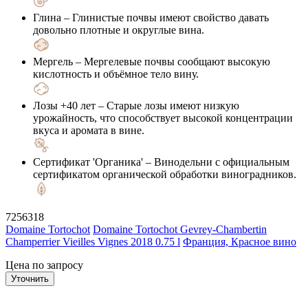
Глина
– Глинистые почвы имеют свойство давать
довольно плотные и округлые вина.
Мергель
– Мергелевые почвы сообщают высокую
кислотность и объёмное тело вину.
Лозы +40 лет
– Старые лозы имеют низкую
урожайность, что способствует высокой концентрации
вкуса и аромата в вине.
Сертификат 'Органика'
– Винодельни с официальным
сертификатом органической обработки виноградников.
7256318
Domaine Tortochot
Domaine Tortochot Gevrey-Chambertin
Champerrier Vieilles Vignes 2018 0.75 l
Франция, Красное вино
Цена по запросу
Уточнить