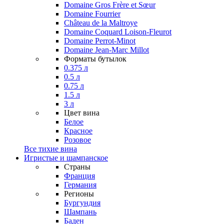
Domaine Gros Frère et Sœur
Domaine Fourrier
Château de la Maltroye
Domaine Coquard Loison-Fleurot
Domaine Perrot-Minot
Domaine Jean-Marc Millot
Форматы бутылок
0.375 л
0.5 л
0.75 л
1.5 л
3 л
Цвет вина
Белое
Красное
Розовое
Все тихие вина
Игристые и шампанское
Страны
Франция
Германия
Регионы
Бургундия
Шампань
Баден