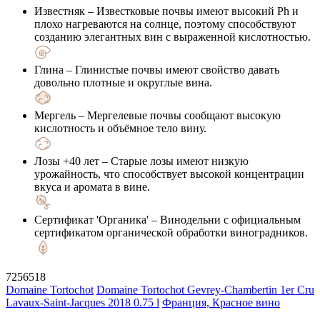
Известняк
– Известковые почвы имеют высокий Ph и
плохо нагреваются на солнце, поэтому способствуют
созданию элегантных вин с выраженной кислотностью.
Глина
– Глинистые почвы имеют свойство давать
довольно плотные и округлые вина.
Мергель
– Мергелевые почвы сообщают высокую
кислотность и объёмное тело вину.
Лозы +40 лет
– Старые лозы имеют низкую
урожайность, что способствует высокой концентрации
вкуса и аромата в вине.
Сертификат 'Органика'
– Винодельни с официальным
сертификатом органической обработки виноградников.
7256518
Domaine Tortochot
Domaine Tortochot Gevrey-Chambertin 1er Cru
Lavaux-Saint-Jacques 2018 0.75 l
Франция, Красное вино