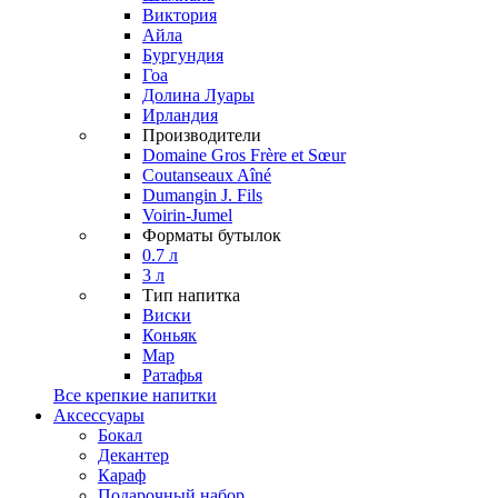
Виктория
Айла
Бургундия
Гоа
Долина Луары
Ирландия
Производители
Domaine Gros Frère et Sœur
Coutanseaux Aîné
Dumangin J. Fils
Voirin-Jumel
Форматы бутылок
0.7 л
3 л
Тип напитка
Виски
Коньяк
Мар
Ратафья
Все крепкие напитки
Аксессуары
Бокал
Декантер
Караф
Подарочный набор