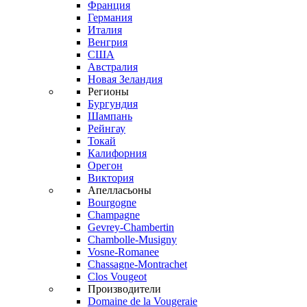
Франция
Германия
Италия
Венгрия
США
Австралия
Новая Зеландия
Регионы
Бургундия
Шампань
Рейнгау
Токай
Калифорния
Орегон
Виктория
Апелласьоны
Bourgogne
Champagne
Gevrey-Chambertin
Chambolle-Musigny
Vosne-Romanee
Chassagne-Montrachet
Clos Vougeot
Производители
Domaine de la Vougeraie