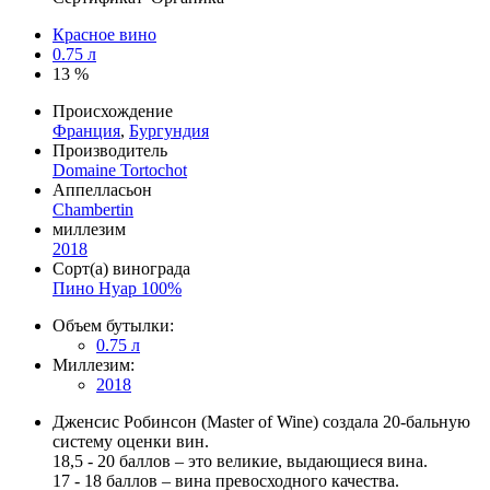
Красное вино
0.75 л
13 %
Происхождение
Франция
,
Бургундия
Производитель
Domaine Tortochot
Аппелласьон
Chambertin
миллезим
2018
Сорт(а) винограда
Пино Нуар 100%
Объем бутылки:
0.75 л
Миллезим:
2018
Дженсис Робинсон (Master of Wine) создала 20-бальную
систему оценки вин.
18,5 - 20 баллов – это великие, выдающиеся вина.
17 - 18 баллов – вина превосходного качества.