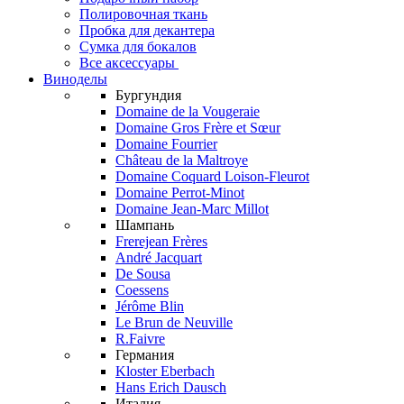
Полировочная ткань
Пробка для декантера
Сумка для бокалов
Все аксессуары
Виноделы
Бургундия
Domaine de la Vougeraie
Domaine Gros Frère et Sœur
Domaine Fourrier
Château de la Maltroye
Domaine Coquard Loison-Fleurot
Domaine Perrot-Minot
Domaine Jean-Marc Millot
Шампань
Frerejean Frères
André Jacquart
De Sousa
Coessens
Jérôme Blin
Le Brun de Neuville
R.Faivre
Германия
Kloster Eberbach
Hans Erich Dausch
Италия