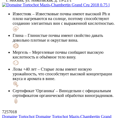
г. Москва, ул. Никольская, д. 19-21/1
Известняк
– Известковые почвы имеют высокий Ph и
плохо нагреваются на солнце, поэтому способствуют
созданию элегантных вин с выраженной кислотностью.
Глина
– Глинистые почвы имеют свойство давать
довольно плотные и округлые вина.
Мергель
– Мергелевые почвы сообщают высокую
кислотность и объёмное тело вину.
Лозы +40 лет
– Старые лозы имеют низкую
урожайность, что способствует высокой концентрации
вкуса и аромата в вине.
Сертификат 'Органика'
– Винодельни с официальным
сертификатом органической обработки виноградников.
7257018
Domaine Tortochot
Domaine Tortochot Mazis-Chambertin Grand