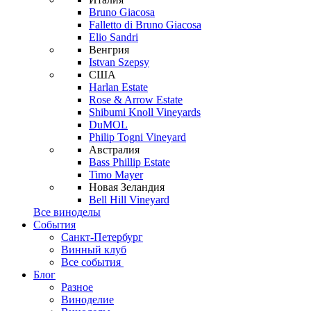
Bruno Giacosa
Falletto di Bruno Giacosa
Elio Sandri
Венгрия
Istvan Szepsy
США
Harlan Estate
Rose & Arrow Estate
Shibumi Knoll Vineyards
DuMOL
Philip Togni Vineyard
Австралия
Bass Phillip Estate
Timo Mayer
Новая Зеландия
Bell Hill Vineyard
Все виноделы
События
Санкт-Петербург
Винный клуб
Все события
Блог
Разное
Виноделие