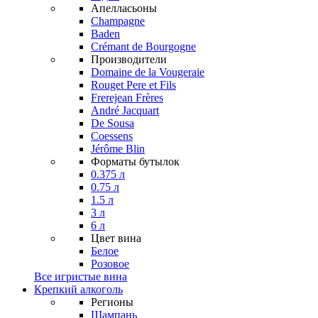
Апелласьоны
Champagne
Baden
Crémant de Bourgogne
Производители
Domaine de la Vougeraie
Rouget Pere et Fils
Frerejean Frères
André Jacquart
De Sousa
Coessens
Jérôme Blin
Форматы бутылок
0.375 л
0.75 л
1.5 л
3 л
6 л
Цвет вина
Белое
Розовое
Все игристые вина
Крепкий алкоголь
Регионы
Шампань