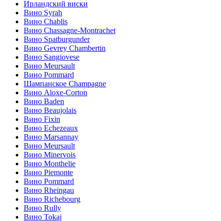
Ирландский виски
Вино Syrah
Вино Chablis
Вино Chassagne-Montrachet
Вино Spatburgunder
Вино Gevrey Chambertin
Вино Sangiovese
Вино Meursault
Вино Pommard
Шампанское Champagne
Вино Aloxe-Corton
Вино Baden
Вино Beaujolais
Вино Fixin
Вино Echezeaux
Вино Marsannay
Вино Meursault
Вино Minervois
Вино Monthelie
Вино Piemonte
Вино Pommard
Вино Rheingau
Вино Richebourg
Вино Rully
Вино Tokaj