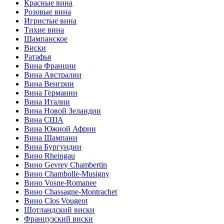
Красные вина
Розовые вина
Игристые вина
Тихие вина
Шампанское
Виски
Ратафья
Вина Франции
Вина Австралии
Вина Венгрии
Вина Германии
Вина Италии
Вина Новой Зеландии
Вина США
Вина Южной Африи
Вина Шампани
Вина Бургундии
Вино Rheingau
Вино Gevrey Chambertin
Вино Chambolle-Musigny
Вино Vosne-Romanee
Вино Chassagne-Montrachet
Вино Clos Vougeot
Шотландский виски
Французский виски