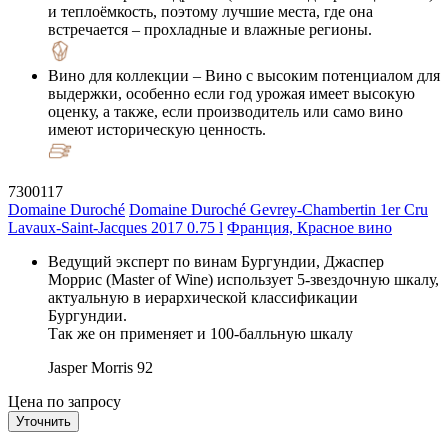
и теплоёмкость, поэтому лучшие места, где она
встречается – прохладные и влажные регионы.
Вино для коллекции
– Вино с высоким потенциалом для
выдержки, особенно если год урожая имеет высокую
оценку, а также, если производитель или само вино
имеют историческую ценность.
7300117
Domaine Duroché
Domaine Duroché Gevrey-Chambertin 1er Cru
Lavaux-Saint-Jacques 2017 0.75 l
Франция, Красное вино
Ведущий эксперт по винам Бургундии, Джаспер
Моррис (Master of Wine) использует 5-звездочную шкалу,
актуальную в иерархической классификации
Бургундии.
Так же он применяет и 100-балльную шкалу
Jasper Morris
92
Цена по запросу
Уточнить