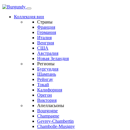
Коллекция вин
Страны
Франция
Германия
Италия
Венгрия
США
Австралия
Новая Зеландия
Регионы
Бургундия
Шампань
Рейнгау
Токай
Калифорния
Орегон
Виктория
Апелласьоны
Bourgogne
Champagne
Gevrey-Chambertin
Chambolle-Musigny