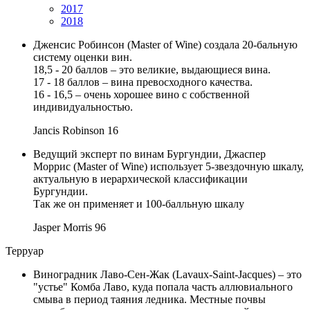
2017
2018
Дженсис Робинсон (Master of Wine) создала 20-бальную
систему оценки вин.
18,5 - 20 баллов – это великие, выдающиеся вина.
17 - 18 баллов – вина превосходного качества.
16 - 16,5 – очень хорошее вино с собственной
индивидуальностью.
Jancis Robinson
16
Ведущий эксперт по винам Бургундии, Джаспер
Моррис (Master of Wine) использует 5-звездочную шкалу,
актуальную в иерархической классификации
Бургундии.
Так же он применяет и 100-балльную шкалу
Jasper Morris
96
Терруар
Виноградник Лаво-Сен-Жак (Lavaux-Saint-Jacques) – это
"устье" Комба Лаво, куда попала часть аллювиального
смыва в период таяния ледника. Местные почвы