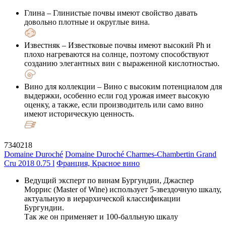
Глина
– Глинистые почвы имеют свойство давать
довольно плотные и округлые вина.
Известняк
– Известковые почвы имеют высокий Ph и
плохо нагреваются на солнце, поэтому способствуют
созданию элегантных вин с выраженной кислотностью.
Вино для коллекции
– Вино с высоким потенциалом для
выдержки, особенно если год урожая имеет высокую
оценку, а также, если производитель или само вино
имеют историческую ценность.
7340218
Domaine Duroché
Domaine Duroché Charmes-Chambertin Grand
Cru 2018 0.75 l
Франция, Красное вино
Ведущий эксперт по винам Бургундии, Джаспер
Моррис (Master of Wine) использует 5-звездочную шкалу,
актуальную в иерархической классификации
Бургундии.
Так же он применяет и 100-балльную шкалу