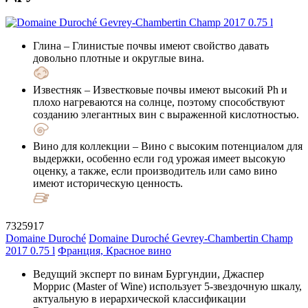
Глина
– Глинистые почвы имеют свойство давать
довольно плотные и округлые вина.
Известняк
– Известковые почвы имеют высокий Ph и
плохо нагреваются на солнце, поэтому способствуют
созданию элегантных вин с выраженной кислотностью.
Вино для коллекции
– Вино с высоким потенциалом для
выдержки, особенно если год урожая имеет высокую
оценку, а также, если производитель или само вино
имеют историческую ценность.
7325917
Domaine Duroché
Domaine Duroché Gevrey-Chambertin Champ
2017 0.75 l
Франция, Красное вино
Ведущий эксперт по винам Бургундии, Джаспер
Моррис (Master of Wine) использует 5-звездочную шкалу,
актуальную в иерархической классификации