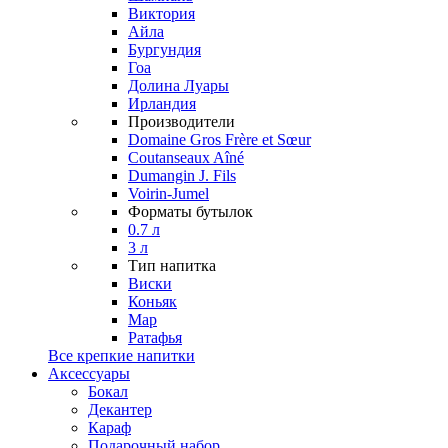
Виктория
Айла
Бургундия
Гоа
Долина Луары
Ирландия
Производители
Domaine Gros Frère et Sœur
Coutanseaux Aîné
Dumangin J. Fils
Voirin-Jumel
Форматы бутылок
0.7 л
3 л
Тип напитка
Виски
Коньяк
Мар
Ратафья
Все крепкие напитки
Аксессуары
Бокал
Декантер
Караф
Подарочный набор