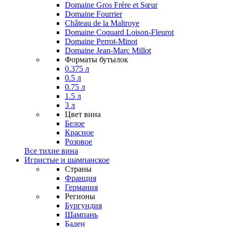
Domaine Gros Frère et Sœur
Domaine Fourrier
Château de la Maltroye
Domaine Coquard Loison-Fleurot
Domaine Perrot-Minot
Domaine Jean-Marc Millot
Форматы бутылок
0.375 л
0.5 л
0.75 л
1.5 л
3 л
Цвет вина
Белое
Красное
Розовое
Все тихие вина
Игристые и шампанское
Страны
Франция
Германия
Регионы
Бургундия
Шампань
Баден