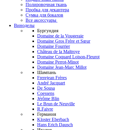
Полировочная ткань
Пробка для декантера
Сумка для бокалов
Все аксессуары
Виноделы
Бургундия
Domaine de la Vougeraie
Domaine Gros Frère et Sœur
Domaine Fourrier
Château de la Maltroye
Domaine Coquard Loison-Fleurot
Domaine Perrot-Minot
Domaine Jean-Marc Millot
Шампань
Frerejean Frères
André Jacquart
De Sousa
Coessens
Jérôme Blin
Le Brun de Neuville
R.Faivre
Германия
Kloster Eberbach
Hans Erich Dausch
Италия