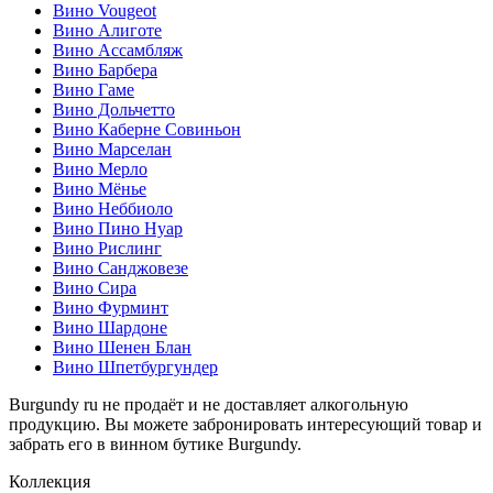
Вино Vougeot
Вино Алиготе
Вино Ассамбляж
Вино Барбера
Вино Гаме
Вино Дольчетто
Вино Каберне Совиньон
Вино Марселан
Вино Мерло
Вино Мёнье
Вино Неббиоло
Вино Пино Нуар
Вино Рислинг
Вино Санджовезе
Вино Сира
Вино Фурминт
Вино Шардоне
Вино Шенен Блан
Вино Шпетбургундер
Burgundy ru не продаёт и не доставляет алкогольную
продукцию. Вы можете забронировать интересующий товар и
забрать его в винном бутике Burgundy.
Коллекция