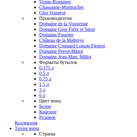
Vosne-Romanee
Chassagne-Montrachet
Clos Vougeot
Производители
Domaine de la Vougeraie
Domaine Gros Frère et Sœur
Domaine Fourrier
Château de la Maltroye
Domaine Coquard Loison-Fleurot
Domaine Perrot-Minot
Domaine Jean-Marc Millot
Форматы бутылок
0.375 л
0.5 л
0.75 л
1.5 л
3 л
6 л
Цвет вина
Белое
Красное
Розовое
Коллекция
Тихие вина
Страны