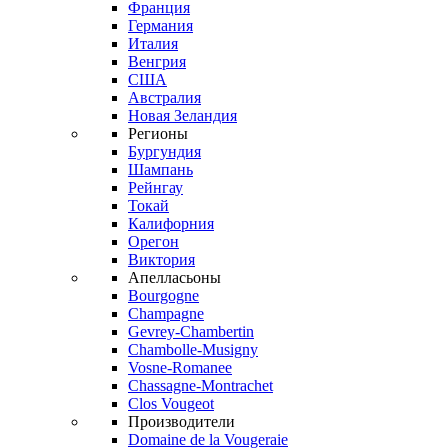
Франция
Германия
Италия
Венгрия
США
Австралия
Новая Зеландия
Регионы
Бургундия
Шампань
Рейнгау
Токай
Калифорния
Орегон
Виктория
Апелласьоны
Bourgogne
Champagne
Gevrey-Chambertin
Chambolle-Musigny
Vosne-Romanee
Chassagne-Montrachet
Clos Vougeot
Производители
Domaine de la Vougeraie