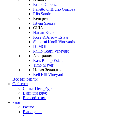
Bruno Giacosa
Falletto di Bruno Giacosa
Elio Sandri
Венгрия
Istvan Szepsy
США
Harlan Estate
Rose & Arrow Estate
Shibumi Knoll Vineyards
DuMOL
Philip Togni Vineyard
Австралия
Bass Phillip Estate
Timo Mayer
Новая Зеландия
Bell Hill Vineyard
Все виноделы
События
Санкт-Петербург
Винный клуб
Все события
Блог
Разное
Виноделие