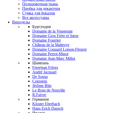
Полировочная ткань
Пробка для декантера
Сумка для бокалов
Все аксессуары
Виноделы
Бургундия
Domaine de la Vougeraie
Domaine Gros Frère et Sœur
Domaine Fourrier
Château de la Maltroye
Domaine Coquard Loison-Fleurot
Domaine Perrot-Minot
Domaine Jean-Marc Millot
Шампань
Frerejean Frères
André Jacquart
De Sousa
Coessens
Jérôme Blin
Le Brun de Neuville
R.Faivre
Германия
Kloster Eberbach
Hans Erich Dausch
Италия