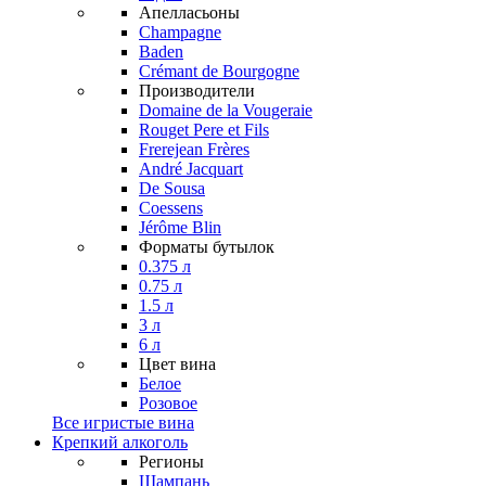
Апелласьоны
Champagne
Baden
Crémant de Bourgogne
Производители
Domaine de la Vougeraie
Rouget Pere et Fils
Frerejean Frères
André Jacquart
De Sousa
Coessens
Jérôme Blin
Форматы бутылок
0.375 л
0.75 л
1.5 л
3 л
6 л
Цвет вина
Белое
Розовое
Все игристые вина
Крепкий алкоголь
Регионы
Шампань