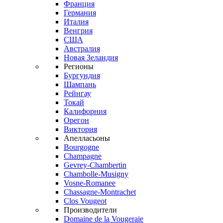
Франция
Германия
Италия
Венгрия
США
Австралия
Новая Зеландия
Регионы
Бургундия
Шампань
Рейнгау
Токай
Калифорния
Орегон
Виктория
Апелласьоны
Bourgogne
Champagne
Gevrey-Chambertin
Chambolle-Musigny
Vosne-Romanee
Chassagne-Montrachet
Clos Vougeot
Производители
Domaine de la Vougeraie