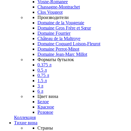
Vosne-Romanee
Chassagne-Montrachet
Clos Vougeot
Производители
Domaine de la Vougeraie
Domaine Gros Frère et Sœur
Domaine Fourrier
Château de la Maltroye
Domaine Coquard Loison-Fleurot
Domaine Perrot-Minot
Domaine Jean-Marc Millot
Форматы бутылок
0.375 л
0.5 л
0.75 л
1.5 л
3 л
6 л
Цвет вина
Белое
Красное
Розовое
Коллекция
Тихие вина
Страны