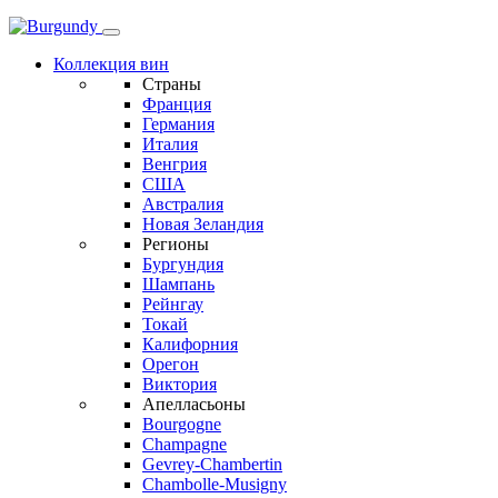
Коллекция вин
Страны
Франция
Германия
Италия
Венгрия
США
Австралия
Новая Зеландия
Регионы
Бургундия
Шампань
Рейнгау
Токай
Калифорния
Орегон
Виктория
Апелласьоны
Bourgogne
Champagne
Gevrey-Chambertin
Chambolle-Musigny