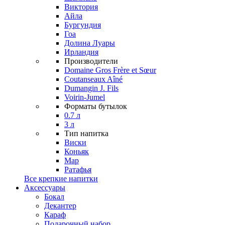
Виктория
Айла
Бургундия
Гоа
Долина Луары
Ирландия
Производители
Domaine Gros Frère et Sœur
Coutanseaux Aîné
Dumangin J. Fils
Voirin-Jumel
Форматы бутылок
0.7 л
3 л
Тип напитка
Виски
Коньяк
Мар
Ратафья
Все крепкие напитки
Аксессуары
Бокал
Декантер
Караф
Подарочный набор