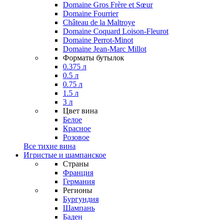
Domaine Gros Frère et Sœur
Domaine Fourrier
Château de la Maltroye
Domaine Coquard Loison-Fleurot
Domaine Perrot-Minot
Domaine Jean-Marc Millot
Форматы бутылок
0.375 л
0.5 л
0.75 л
1.5 л
3 л
Цвет вина
Белое
Красное
Розовое
Все тихие вина
Игристые и шампанское
Страны
Франция
Германия
Регионы
Бургундия
Шампань
Баден