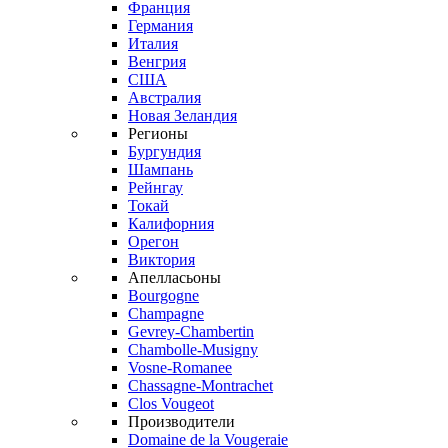
Франция
Германия
Италия
Венгрия
США
Австралия
Новая Зеландия
Регионы
Бургундия
Шампань
Рейнгау
Токай
Калифорния
Орегон
Виктория
Апелласьоны
Bourgogne
Champagne
Gevrey-Chambertin
Chambolle-Musigny
Vosne-Romanee
Chassagne-Montrachet
Clos Vougeot
Производители
Domaine de la Vougeraie