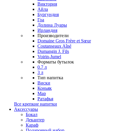
Виктория
Айла
Бургундия
Гоа
Долина Луары
Ирландия
Производители
Domaine Gros Frère et Sœur
Coutanseaux Aîné
Dumangin J. Fils
Voirin-Jumel
Форматы бутылок
0.7 л
3 л
Тип напитка
Виски
Коньяк
Мар
Ратафья
Все крепкие напитки
Аксессуары
Бокал
Декантер
Караф
Подарочный набор