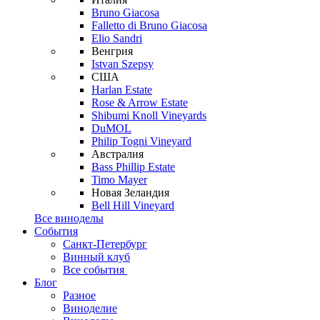
Bruno Giacosa
Falletto di Bruno Giacosa
Elio Sandri
Венгрия
Istvan Szepsy
США
Harlan Estate
Rose & Arrow Estate
Shibumi Knoll Vineyards
DuMOL
Philip Togni Vineyard
Австралия
Bass Phillip Estate
Timo Mayer
Новая Зеландия
Bell Hill Vineyard
Все виноделы
События
Санкт-Петербург
Винный клуб
Все события
Блог
Разное
Виноделие