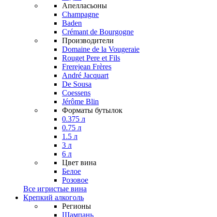
Апелласьоны
Champagne
Baden
Crémant de Bourgogne
Производители
Domaine de la Vougeraie
Rouget Pere et Fils
Frerejean Frères
André Jacquart
De Sousa
Coessens
Jérôme Blin
Форматы бутылок
0.375 л
0.75 л
1.5 л
3 л
6 л
Цвет вина
Белое
Розовое
Все игристые вина
Крепкий алкоголь
Регионы
Шампань