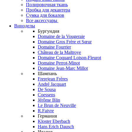
Полировочная ткань
Пробка для декантера
Сумка для бокалов
Все аксессуары
Виноделы
Бургундия
Domaine de la Vougeraie
Domaine Gros Frère et Sœur
Domaine Fourrier
Château de la Maltroye
Domaine Coquard Loison-Fleurot
Domaine Perrot-Minot
Domaine Jean-Marc Millot
Шампань
Frerejean Frères
André Jacquart
De Sousa
Coessens
Jérôme Blin
Le Brun de Neuville
R.Faivre
Германия
Kloster Eberbach
Hans Erich Dausch
Италия