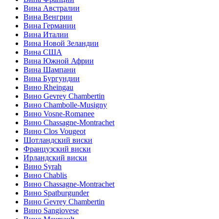
Вина Австралии
Вина Венгрии
Вина Германии
Вина Италии
Вина Новой Зеландии
Вина США
Вина Южной Африи
Вина Шампани
Вина Бургундии
Вино Rheingau
Вино Gevrey Chambertin
Вино Chambolle-Musigny
Вино Vosne-Romanee
Вино Chassagne-Montrachet
Вино Clos Vougeot
Шотландский виски
Французский виски
Ирландский виски
Вино Syrah
Вино Chablis
Вино Chassagne-Montrachet
Вино Spatburgunder
Вино Gevrey Chambertin
Вино Sangiovese