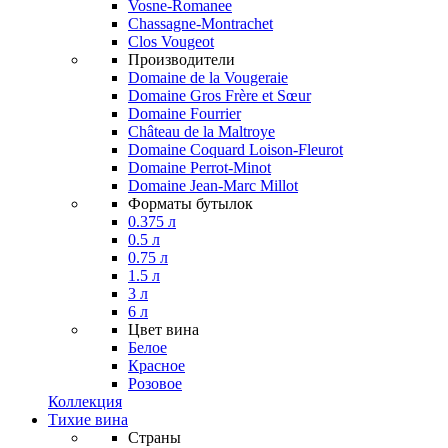
Vosne-Romanee
Chassagne-Montrachet
Clos Vougeot
Производители
Domaine de la Vougeraie
Domaine Gros Frère et Sœur
Domaine Fourrier
Château de la Maltroye
Domaine Coquard Loison-Fleurot
Domaine Perrot-Minot
Domaine Jean-Marc Millot
Форматы бутылок
0.375 л
0.5 л
0.75 л
1.5 л
3 л
6 л
Цвет вина
Белое
Красное
Розовое
Коллекция
Тихие вина
Страны