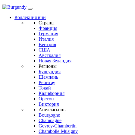
Коллекция вин
Страны
Франция
Германия
Италия
Венгрия
США
Австралия
Новая Зеландия
Регионы
Бургундия
Шампань
Рейнгау
Токай
Калифорния
Орегон
Виктория
Апелласьоны
Bourgogne
Champagne
Gevrey-Chambertin
Chambolle-Musigny