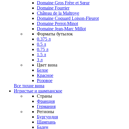
Domaine Gros Frère et Sœur
Domaine Fourrier
Château de la Maltroye
Domaine Coquard Loison-Fleurot
Domaine Perrot-Minot
Domaine Jean-Marc Millot
Форматы бутылок
0.375 л
0.5 л
0.75 л
1.5 л
3 л
Цвет вина
Белое
Красное
Розовое
Все тихие вина
Игристые и шампанское
Страны
Франция
Германия
Регионы
Бургундия
Шампань
Баден