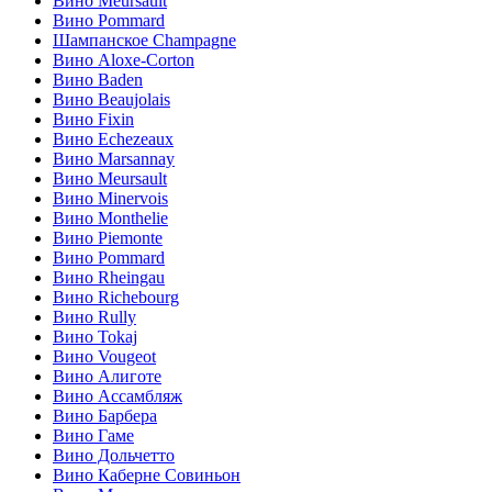
Вино Meursault
Вино Pommard
Шампанское Champagne
Вино Aloxe-Corton
Вино Baden
Вино Beaujolais
Вино Fixin
Вино Echezeaux
Вино Marsannay
Вино Meursault
Вино Minervois
Вино Monthelie
Вино Piemonte
Вино Pommard
Вино Rheingau
Вино Richebourg
Вино Rully
Вино Tokaj
Вино Vougeot
Вино Алиготе
Вино Ассамбляж
Вино Барбера
Вино Гаме
Вино Дольчетто
Вино Каберне Совиньон