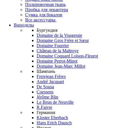
Полировочная ткань
Пробка для декантера
Сумка для бокалов
Все аксессуары
Виноделы
Бургундия
Domaine de la Vougeraie
Domaine Gros Frère et Sœur
Domaine Fourrier
Château de la Maltroye
Domaine Coquard Loison-Fleurot
Domaine Perrot-Minot
Domaine Jean-Marc Millot
Шампань
Frerejean Frères
André Jacquart
De Sousa
Coessens
Jérôme Blin
Le Brun de Neuville
R.Faivre
Германия
Kloster Eberbach
Hans Erich Dausch
Италия