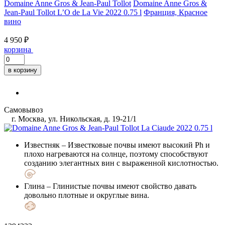
Domaine Anne Gros & Jean-Paul Tollot
Domaine Anne Gros &
Jean-Paul Tollot L’O de La Vie 2022 0.75 l
Франция, Красное
вино
4 950 ₽
корзина
в корзину
Самовывоз
г. Москва, ул. Никольская, д. 19-21/1
Известняк
– Известковые почвы имеют высокий Ph и
плохо нагреваются на солнце, поэтому способствуют
созданию элегантных вин с выраженной кислотностью.
Глина
– Глинистые почвы имеют свойство давать
довольно плотные и округлые вина.