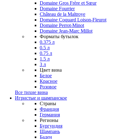
Domaine Gros Frère et Sœur
Domaine Fourrier
Château de la Maltroye
Domaine Coquard Loison-Fleurot
Domaine Perrot-Minot
Domaine Jean-Marc Millot
Форматы бутылок
0.375 л
0.5 л
0.75 л
1.5 л
3 л
Цвет вина
Белое
Красное
Розовое
Все тихие вина
Игристые и шампанское
Страны
Франция
Германия
Регионы
Бургундия
Шампань
Баден