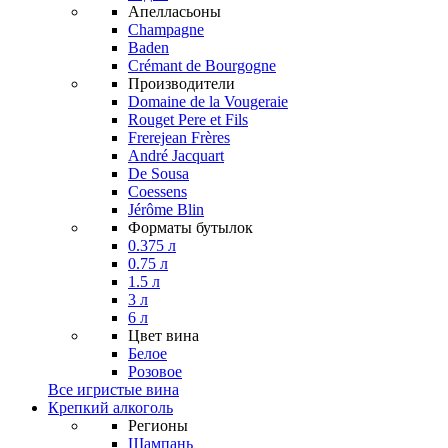
Апелласьоны
Champagne
Baden
Crémant de Bourgogne
Производители
Domaine de la Vougeraie
Rouget Pere et Fils
Frerejean Frères
André Jacquart
De Sousa
Coessens
Jérôme Blin
Форматы бутылок
0.375 л
0.75 л
1.5 л
3 л
6 л
Цвет вина
Белое
Розовое
Все игристые вина
Крепкий алкоголь
Регионы
Шампань