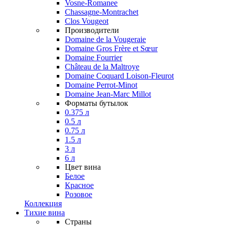
Vosne-Romanee
Chassagne-Montrachet
Clos Vougeot
Производители
Domaine de la Vougeraie
Domaine Gros Frère et Sœur
Domaine Fourrier
Château de la Maltroye
Domaine Coquard Loison-Fleurot
Domaine Perrot-Minot
Domaine Jean-Marc Millot
Форматы бутылок
0.375 л
0.5 л
0.75 л
1.5 л
3 л
6 л
Цвет вина
Белое
Красное
Розовое
Коллекция
Тихие вина
Страны