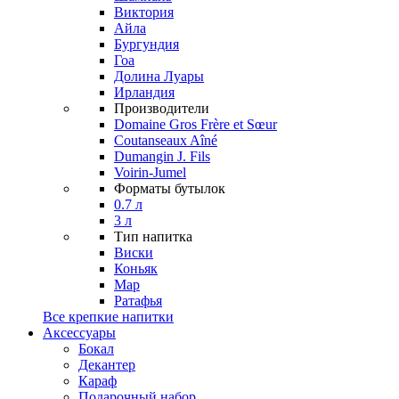
Виктория
Айла
Бургундия
Гоа
Долина Луары
Ирландия
Производители
Domaine Gros Frère et Sœur
Coutanseaux Aîné
Dumangin J. Fils
Voirin-Jumel
Форматы бутылок
0.7 л
3 л
Тип напитка
Виски
Коньяк
Мар
Ратафья
Все крепкие напитки
Аксессуары
Бокал
Декантер
Караф
Подарочный набор