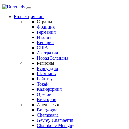
Коллекция вин
Страны
Франция
Германия
Италия
Венгрия
США
Австралия
Новая Зеландия
Регионы
Бургундия
Шампань
Рейнгау
Токай
Калифорния
Орегон
Виктория
Апелласьоны
Bourgogne
Champagne
Gevrey-Chambertin
Chambolle-Musigny