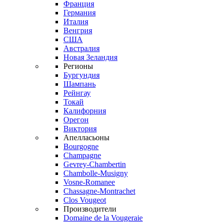
Франция
Германия
Италия
Венгрия
США
Австралия
Новая Зеландия
Регионы
Бургундия
Шампань
Рейнгау
Токай
Калифорния
Орегон
Виктория
Апелласьоны
Bourgogne
Champagne
Gevrey-Chambertin
Chambolle-Musigny
Vosne-Romanee
Chassagne-Montrachet
Clos Vougeot
Производители
Domaine de la Vougeraie