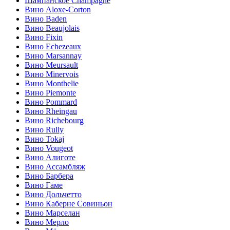
Шампанское Champagne
Вино Aloxe-Corton
Вино Baden
Вино Beaujolais
Вино Fixin
Вино Echezeaux
Вино Marsannay
Вино Meursault
Вино Minervois
Вино Monthelie
Вино Piemonte
Вино Pommard
Вино Rheingau
Вино Richebourg
Вино Rully
Вино Tokaj
Вино Vougeot
Вино Алиготе
Вино Ассамбляж
Вино Барбера
Вино Гаме
Вино Дольчетто
Вино Каберне Совиньон
Вино Марселан
Вино Мерло