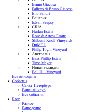
Bruno Giacosa
Falletto di Bruno Giacosa
Elio Sandri
Венгрия
Istvan Szepsy
США
Harlan Estate
Rose & Arrow Estate
Shibumi Knoll Vineyards
DuMOL
Philip Togni Vineyard
Австралия
Bass Phillip Estate
Timo Mayer
Новая Зеландия
Bell Hill Vineyard
Все виноделы
События
Санкт-Петербург
Винный клуб
Все события
Блог
Разное
Виноделие