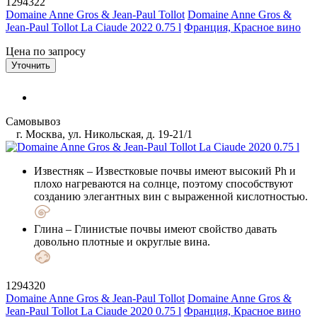
1294322
Domaine Anne Gros & Jean-Paul Tollot
Domaine Anne Gros &
Jean-Paul Tollot La Ciaude 2022 0.75 l
Франция, Красное вино
Цена по запросу
Уточнить
Самовывоз
г. Москва, ул. Никольская, д. 19-21/1
Известняк
– Известковые почвы имеют высокий Ph и
плохо нагреваются на солнце, поэтому способствуют
созданию элегантных вин с выраженной кислотностью.
Глина
– Глинистые почвы имеют свойство давать
довольно плотные и округлые вина.
1294320
Domaine Anne Gros & Jean-Paul Tollot
Domaine Anne Gros &
Jean-Paul Tollot La Ciaude 2020 0.75 l
Франция, Красное вино