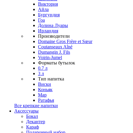
Виктория
Айла
Бургундия
Гоа
Долина Луары
Ирландия
Производители
Domaine Gros Frère et Sœur
Coutanseaux Aîné
Dumangin J. Fils
Voirin-Jumel
Форматы бутылок
0.7 л
3 л
Тип напитка
Виски
Коньяк
Мар
Ратафья
Все крепкие напитки
Аксессуары
Бокал
Декантер
Караф
Подарочный набор