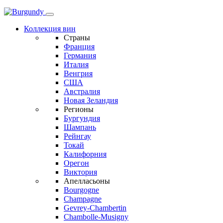
Коллекция вин
Страны
Франция
Германия
Италия
Венгрия
США
Австралия
Новая Зеландия
Регионы
Бургундия
Шампань
Рейнгау
Токай
Калифорния
Орегон
Виктория
Апелласьоны
Bourgogne
Champagne
Gevrey-Chambertin
Chambolle-Musigny