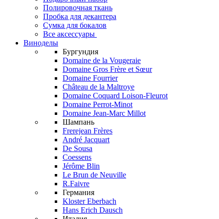
Полировочная ткань
Пробка для декантера
Сумка для бокалов
Все аксессуары
Виноделы
Бургундия
Domaine de la Vougeraie
Domaine Gros Frère et Sœur
Domaine Fourrier
Château de la Maltroye
Domaine Coquard Loison-Fleurot
Domaine Perrot-Minot
Domaine Jean-Marc Millot
Шампань
Frerejean Frères
André Jacquart
De Sousa
Coessens
Jérôme Blin
Le Brun de Neuville
R.Faivre
Германия
Kloster Eberbach
Hans Erich Dausch
Италия