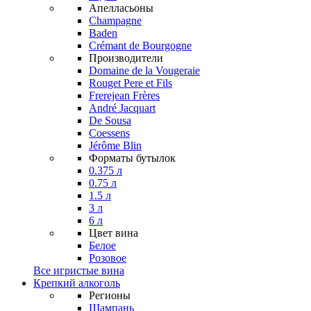
Апелласьоны
Champagne
Baden
Crémant de Bourgogne
Производители
Domaine de la Vougeraie
Rouget Pere et Fils
Frerejean Frères
André Jacquart
De Sousa
Coessens
Jérôme Blin
Форматы бутылок
0.375 л
0.75 л
1.5 л
3 л
6 л
Цвет вина
Белое
Розовое
Все игристые вина
Крепкий алкоголь
Регионы
Шампань