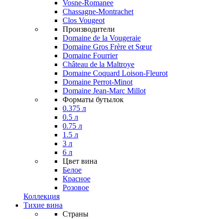
Vosne-Romanee
Chassagne-Montrachet
Clos Vougeot
Производители
Domaine de la Vougeraie
Domaine Gros Frère et Sœur
Domaine Fourrier
Château de la Maltroye
Domaine Coquard Loison-Fleurot
Domaine Perrot-Minot
Domaine Jean-Marc Millot
Форматы бутылок
0.375 л
0.5 л
0.75 л
1.5 л
3 л
6 л
Цвет вина
Белое
Красное
Розовое
Коллекция
Тихие вина
Страны