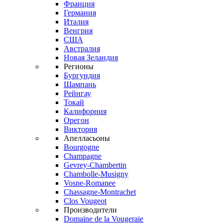
Франция
Германия
Италия
Венгрия
США
Австралия
Новая Зеландия
Регионы
Бургундия
Шампань
Рейнгау
Токай
Калифорния
Орегон
Виктория
Апелласьоны
Bourgogne
Champagne
Gevrey-Chambertin
Chambolle-Musigny
Vosne-Romanee
Chassagne-Montrachet
Clos Vougeot
Производители
Domaine de la Vougeraie