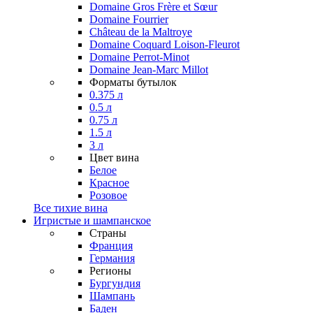
Domaine Gros Frère et Sœur
Domaine Fourrier
Château de la Maltroye
Domaine Coquard Loison-Fleurot
Domaine Perrot-Minot
Domaine Jean-Marc Millot
Форматы бутылок
0.375 л
0.5 л
0.75 л
1.5 л
3 л
Цвет вина
Белое
Красное
Розовое
Все тихие вина
Игристые и шампанское
Страны
Франция
Германия
Регионы
Бургундия
Шампань
Баден