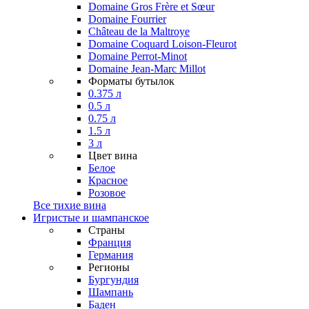
Domaine Gros Frère et Sœur
Domaine Fourrier
Château de la Maltroye
Domaine Coquard Loison-Fleurot
Domaine Perrot-Minot
Domaine Jean-Marc Millot
Форматы бутылок
0.375 л
0.5 л
0.75 л
1.5 л
3 л
Цвет вина
Белое
Красное
Розовое
Все тихие вина
Игристые и шампанское
Страны
Франция
Германия
Регионы
Бургундия
Шампань
Баден