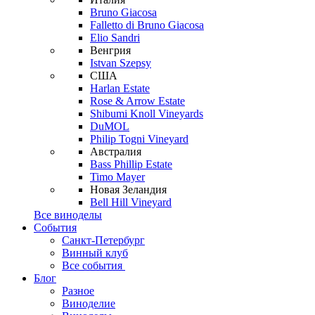
Bruno Giacosa
Falletto di Bruno Giacosa
Elio Sandri
Венгрия
Istvan Szepsy
США
Harlan Estate
Rose & Arrow Estate
Shibumi Knoll Vineyards
DuMOL
Philip Togni Vineyard
Австралия
Bass Phillip Estate
Timo Mayer
Новая Зеландия
Bell Hill Vineyard
Все виноделы
События
Санкт-Петербург
Винный клуб
Все события
Блог
Разное
Виноделие