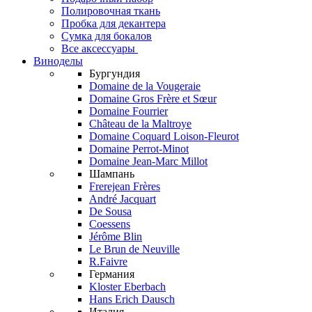
Полировочная ткань
Пробка для декантера
Сумка для бокалов
Все аксессуары
Виноделы
Бургундия
Domaine de la Vougeraie
Domaine Gros Frère et Sœur
Domaine Fourrier
Château de la Maltroye
Domaine Coquard Loison-Fleurot
Domaine Perrot-Minot
Domaine Jean-Marc Millot
Шампань
Frerejean Frères
André Jacquart
De Sousa
Coessens
Jérôme Blin
Le Brun de Neuville
R.Faivre
Германия
Kloster Eberbach
Hans Erich Dausch
Италия