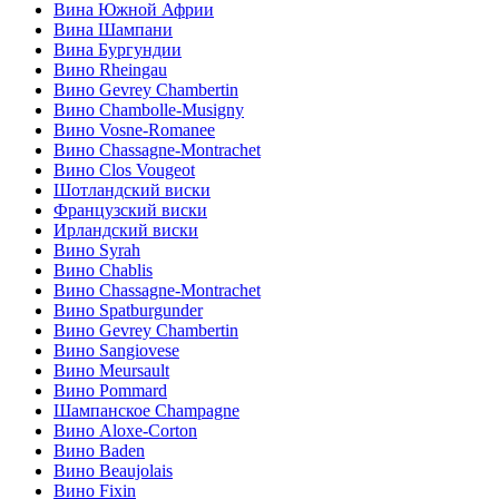
Вина Южной Африи
Вина Шампани
Вина Бургундии
Вино Rheingau
Вино Gevrey Chambertin
Вино Chambolle-Musigny
Вино Vosne-Romanee
Вино Chassagne-Montrachet
Вино Clos Vougeot
Шотландский виски
Французский виски
Ирландский виски
Вино Syrah
Вино Chablis
Вино Chassagne-Montrachet
Вино Spatburgunder
Вино Gevrey Chambertin
Вино Sangiovese
Вино Meursault
Вино Pommard
Шампанское Champagne
Вино Aloxe-Corton
Вино Baden
Вино Beaujolais
Вино Fixin