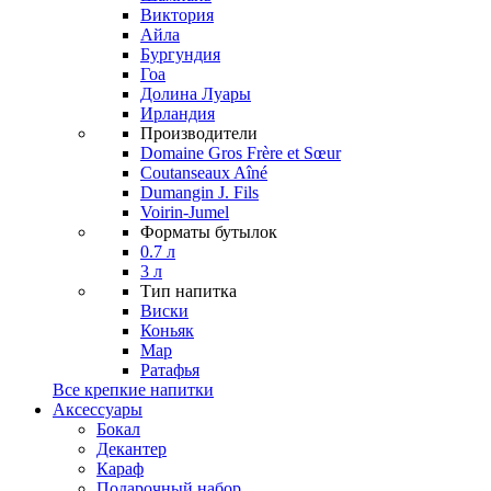
Виктория
Айла
Бургундия
Гоа
Долина Луары
Ирландия
Производители
Domaine Gros Frère et Sœur
Coutanseaux Aîné
Dumangin J. Fils
Voirin-Jumel
Форматы бутылок
0.7 л
3 л
Тип напитка
Виски
Коньяк
Мар
Ратафья
Все крепкие напитки
Аксессуары
Бокал
Декантер
Караф
Подарочный набор