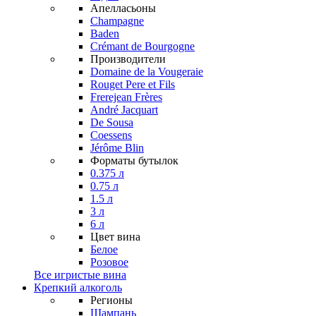
Апелласьоны
Champagne
Baden
Crémant de Bourgogne
Производители
Domaine de la Vougeraie
Rouget Pere et Fils
Frerejean Frères
André Jacquart
De Sousa
Coessens
Jérôme Blin
Форматы бутылок
0.375 л
0.75 л
1.5 л
3 л
6 л
Цвет вина
Белое
Розовое
Все игристые вина
Крепкий алкоголь
Регионы
Шампань