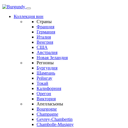
Коллекция вин
Страны
Франция
Германия
Италия
Венгрия
США
Австралия
Новая Зеландия
Регионы
Бургундия
Шампань
Рейнгау
Токай
Калифорния
Орегон
Виктория
Апелласьоны
Bourgogne
Champagne
Gevrey-Chambertin
Chambolle-Musigny