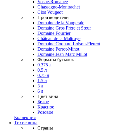
Vosne-Romanee
Chassagne-Montrachet
Clos Vougeot
Производители
Domaine de la Vougeraie
Domaine Gros Frère et Sœur
Domaine Fourrier
Château de la Maltroye
Domaine Coquard Loison-Fleurot
Domaine Perrot-Minot
Domaine Jean-Marc Millot
Форматы бутылок
0.375 л
0.5 л
0.75 л
1.5 л
3 л
6 л
Цвет вина
Белое
Красное
Розовое
Коллекция
Тихие вина
Страны