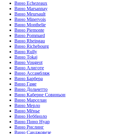
Вино Echezeaux
Вино Marsannay
Вино Meursault
Вино Minervois
Вино Monthelie
Вино Piemonte
Вино Pommard
Вино Rheingau
Вино Richebourg
Вино Rully
Вино Tokaj
Вино Vougeot
Вино Алиготе
Вино Ассамбляж
Вино Барбера
Вино Гаме
Вино Дольчетто
Вино Каберне Совиньон
Вино Марселан
Вино Мерло
Вино Мёнье
Вино Неббиоло
Вино Пино Нуар
Вино Рислинг
Вино Санджовезе