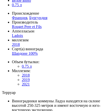
Белое вино
0.75 л
Происхождение
Франция
,
Бургундия
Производитель
Rouget Pere et Fils
Аппелласьон
Ladoix
миллезим
2018
Сорт(а) винограда
Шардоне 100%
Объем бутылки:
0.75 л
Миллезим:
2018
2019
2021
Терруар
Виноградники коммуны Ладуа находятся на склоне
высотой 250-325 метров и имеют восточную и юго-
восточную экспозицию.