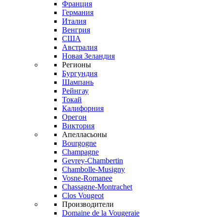
Франция
Германия
Италия
Венгрия
США
Австралия
Новая Зеландия
Регионы
Бургундия
Шампань
Рейнгау
Токай
Калифорния
Орегон
Виктория
Апелласьоны
Bourgogne
Champagne
Gevrey-Chambertin
Chambolle-Musigny
Vosne-Romanee
Chassagne-Montrachet
Clos Vougeot
Производители
Domaine de la Vougeraie