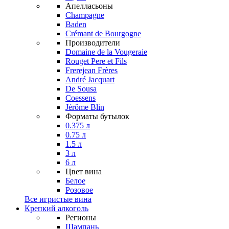
Апелласьоны
Champagne
Baden
Crémant de Bourgogne
Производители
Domaine de la Vougeraie
Rouget Pere et Fils
Frerejean Frères
André Jacquart
De Sousa
Coessens
Jérôme Blin
Форматы бутылок
0.375 л
0.75 л
1.5 л
3 л
6 л
Цвет вина
Белое
Розовое
Все игристые вина
Крепкий алкоголь
Регионы
Шампань