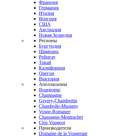
Франция
Германия
Италия
Венгрия
США
Австралия
Новая Зеландия
Регионы
Бургундия
Шампань
Рейнгау
Токай
Калифорния
Орегон
Виктория
Апелласьоны
Bourgogne
Champagne
Gevrey-Chambertin
Chambolle-Musigny
Vosne-Romanee
Chassagne-Montrachet
Clos Vougeot
Производители
Domaine de la Vougeraie