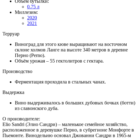
Объем бутылки:
0.75 л
Миллезим:
2020
2021
Терруар
Виноград для этого кюве выращивают на восточном
склоне холмов Ланге на высоте 340 метров в деревне
Перно (Perno).
Объём урожая – 55 гектолитров с гектара.
Производство
Ферментация проходила в стальных чанах.
Выдержка
Вино выдерживалось в больших дубовых бочках (ботти)
из славонского дуба.
О производителе:
Elio Sandri (Элио Сандри) – маленькое семейное хозяйство,
расположенное в деревушке Перно, в субрегионе Монфорте в
Пьемонте. Винодельню основал Джованни Сандри в 1965-м