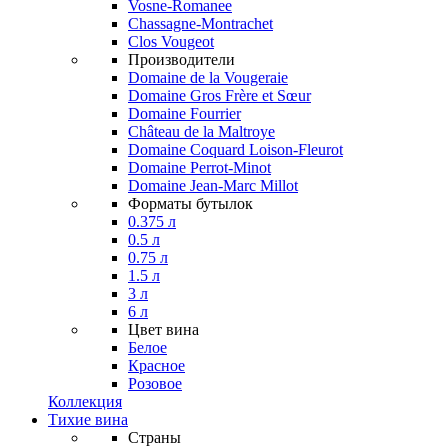
Vosne-Romanee
Chassagne-Montrachet
Clos Vougeot
Производители
Domaine de la Vougeraie
Domaine Gros Frère et Sœur
Domaine Fourrier
Château de la Maltroye
Domaine Coquard Loison-Fleurot
Domaine Perrot-Minot
Domaine Jean-Marc Millot
Форматы бутылок
0.375 л
0.5 л
0.75 л
1.5 л
3 л
6 л
Цвет вина
Белое
Красное
Розовое
Коллекция
Тихие вина
Страны