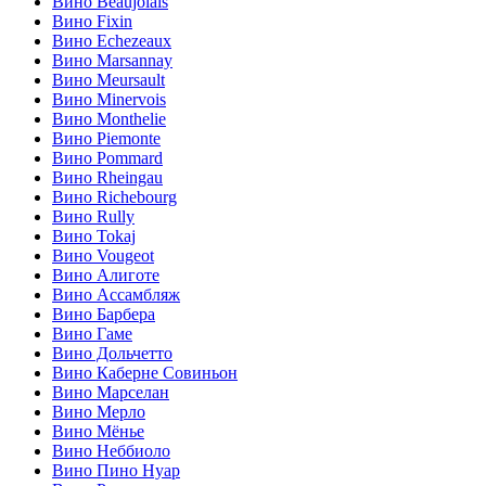
Вино Beaujolais
Вино Fixin
Вино Echezeaux
Вино Marsannay
Вино Meursault
Вино Minervois
Вино Monthelie
Вино Piemonte
Вино Pommard
Вино Rheingau
Вино Richebourg
Вино Rully
Вино Tokaj
Вино Vougeot
Вино Алиготе
Вино Ассамбляж
Вино Барбера
Вино Гаме
Вино Дольчетто
Вино Каберне Совиньон
Вино Марселан
Вино Мерло
Вино Мёнье
Вино Неббиоло
Вино Пино Нуар