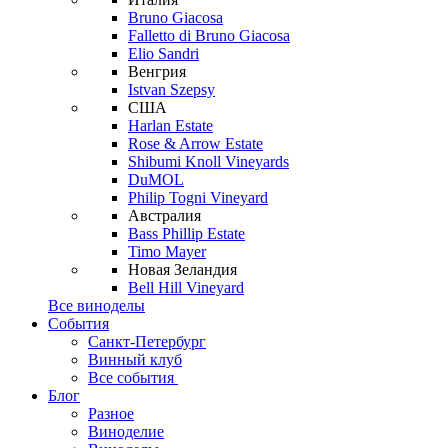
Bruno Giacosa
Falletto di Bruno Giacosa
Elio Sandri
Венгрия
Istvan Szepsy
США
Harlan Estate
Rose & Arrow Estate
Shibumi Knoll Vineyards
DuMOL
Philip Togni Vineyard
Австралия
Bass Phillip Estate
Timo Mayer
Новая Зеландия
Bell Hill Vineyard
Все виноделы
События
Санкт-Петербург
Винный клуб
Все события
Блог
Разное
Виноделие