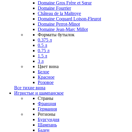
Domaine Gros Frère et Sœur
Domaine Fourrier
Château de la Maltroye
Domaine Coquard Loison-Fleurot
Domaine Perrot-Minot
Domaine Jean-Marc Millot
Форматы бутылок
0.375 л
0.5 л
0.75 л
1.5 л
3 л
Цвет вина
Белое
Красное
Розовое
Все тихие вина
Игристые и шампанское
Страны
Франция
Германия
Регионы
Бургундия
Шампань
Баден