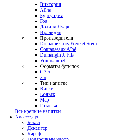
Виктория
Айла
Бургундия
Гоа
Долина Луары
Ирландия
Производители
Domaine Gros Frère et Sœur
Coutanseaux Aîné
Dumangin J. Fils
Voirin-Jumel
Форматы бутылок
0.7 л
3 л
Тип напитка
Виски
Коньяк
Мар
Ратафья
Все крепкие напитки
Аксессуары
Бокал
Декантер
Караф
Подарочный набор