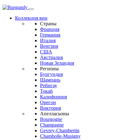
Коллекция вин
Страны
Франция
Германия
Италия
Венгрия
США
Австралия
Новая Зеландия
Регионы
Бургундия
Шампань
Рейнгау
Токай
Калифорния
Орегон
Виктория
Апелласьоны
Bourgogne
Champagne
Gevrey-Chambertin
Chambolle-Musigny