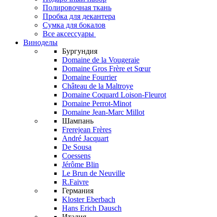
Полировочная ткань
Пробка для декантера
Сумка для бокалов
Все аксессуары
Виноделы
Бургундия
Domaine de la Vougeraie
Domaine Gros Frère et Sœur
Domaine Fourrier
Château de la Maltroye
Domaine Coquard Loison-Fleurot
Domaine Perrot-Minot
Domaine Jean-Marc Millot
Шампань
Frerejean Frères
André Jacquart
De Sousa
Coessens
Jérôme Blin
Le Brun de Neuville
R.Faivre
Германия
Kloster Eberbach
Hans Erich Dausch
Италия