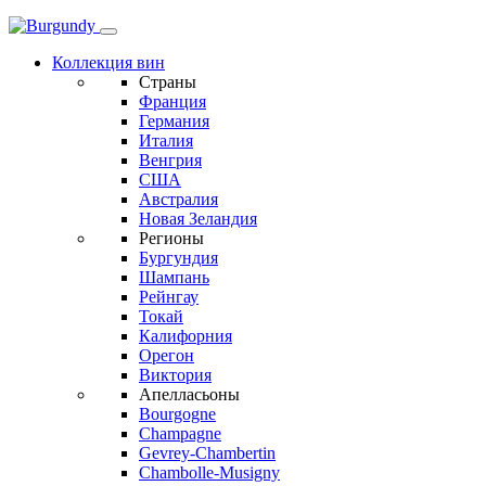
Коллекция вин
Страны
Франция
Германия
Италия
Венгрия
США
Австралия
Новая Зеландия
Регионы
Бургундия
Шампань
Рейнгау
Токай
Калифорния
Орегон
Виктория
Апелласьоны
Bourgogne
Champagne
Gevrey-Chambertin
Chambolle-Musigny