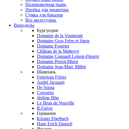
Полировочная ткань
Пробка для декантера
Сумка для бокалов
Все аксессуары
Виноделы
Бургундия
Domaine de la Vougeraie
Domaine Gros Frère et Sœur
Domaine Fourrier
Château de la Maltroye
Domaine Coquard Loison-Fleurot
Domaine Perrot-Minot
Domaine Jean-Marc Millot
Шампань
Frerejean Frères
André Jacquart
De Sousa
Coessens
Jérôme Blin
Le Brun de Neuville
R.Faivre
Германия
Kloster Eberbach
Hans Erich Dausch
Италия