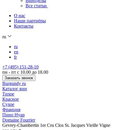
Виноделы
Все статьи
О нас
Наши партнёры
Контакты
ru
ru
en
fr
+7 (495) 151-28-10
пн - пт с 10.00 до 18.00
Заказать звонок
Burgundy ru
Каталог вин
Тихое
Красное
Сухое
Франция
Пино Нуар
Domaine Fourrier
Gevrey-Chambertin 1er Cru Clos St. Jacques Vieille Vigne