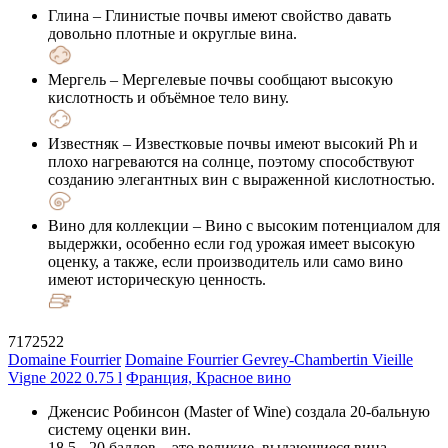
Глина
– Глинистые почвы имеют свойство давать
довольно плотные и округлые вина.
Мергель
– Мергелевые почвы сообщают высокую
кислотность и объёмное тело вину.
Известняк
– Известковые почвы имеют высокий Ph и
плохо нагреваются на солнце, поэтому способствуют
созданию элегантных вин с выраженной кислотностью.
Вино для коллекции
– Вино с высоким потенциалом для
выдержки, особенно если год урожая имеет высокую
оценку, а также, если производитель или само вино
имеют историческую ценность.
7172522
Domaine Fourrier
Domaine Fourrier Gevrey-Chambertin Vieille
Vigne 2022 0.75 l
Франция, Красное вино
Дженсис Робинсон (Master of Wine) создала 20-бальную
систему оценки вин.
18,5 - 20 баллов – это великие, выдающиеся вина.