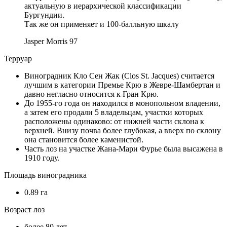
актуальную в иерархической классификации
Бургундии.
Так же он применяет и 100-балльную шкалу
Jasper Morris
97
Терруар
Виноградник Кло Сен Жак (Clos St. Jacques) считается
лучшим в категории Премье Крю в Жевре-Шамбертан и
давно негласно относится к Гран Крю.
До 1955-го года он находился в монопольном владении,
а затем его продали 5 владельцам, участки которых
расположены одинаково: от нижней части склона к
верхней. Внизу почва более глубокая, а вверх по склону
она становится более каменистой.
Часть лоз на участке Жана-Мари Фурье была высажена в
1910 году.
Площадь виноградника
0.89 га
Возраст лоз
более 80 лет