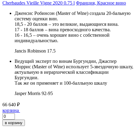
Cherbaudes Vieille Vigne 2020 0.75 l
Франция, Красное вино
Дженсис Робинсон (Master of Wine) создала 20-бальную
систему оценки вин.
18,5 - 20 баллов – это великие, выдающиеся вина.
17 - 18 баллов – вина превосходного качества.
16 - 16,5 – очень хорошее вино с собственной
индивидуальностью.
Jancis Robinson
17.5
Ведущий эксперт по винам Бургундии, Джаспер
Моррис (Master of Wine) использует 5-звездочную шкалу,
актуальную в иерархической классификации
Бургундии.
Так же он применяет и 100-балльную шкалу
Jasper Morris
92-95
66 640 ₽
корзина
в корзину