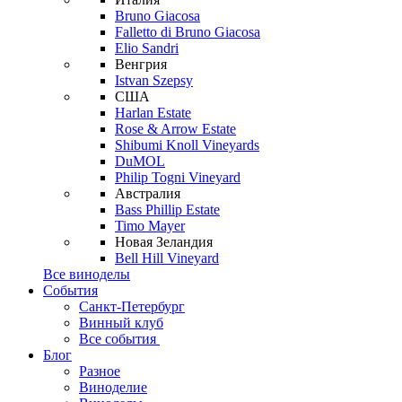
Bruno Giacosa
Falletto di Bruno Giacosa
Elio Sandri
Венгрия
Istvan Szepsy
США
Harlan Estate
Rose & Arrow Estate
Shibumi Knoll Vineyards
DuMOL
Philip Togni Vineyard
Австралия
Bass Phillip Estate
Timo Mayer
Новая Зеландия
Bell Hill Vineyard
Все виноделы
События
Санкт-Петербург
Винный клуб
Все события
Блог
Разное
Виноделие