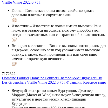
Глина
– Глинистые почвы имеют свойство давать
довольно плотные и округлые вина.
Известняк
– Известковые почвы имеют высокий Ph и
плохо нагреваются на солнце, поэтому способствуют
созданию элегантных вин с выраженной кислотностью.
Вино для коллекции
– Вино с высоким потенциалом для
выдержки, особенно если год урожая имеет высокую
оценку, а также, если производитель или само вино
имеют историческую ценность.
7172822
Domaine Fourrier
Domaine Fourrier Chambolle-Musigny 1er Cru
Les Gruenchers Vieille Vigne 2022 0.75 l
Франция, Красное вино
Ведущий эксперт по винам Бургундии, Джаспер
Моррис (Master of Wine) использует 5-звездочную шкалу,
актуальную в иерархической классификации
Бургундии.
Так же он применяет и 100-балльную шкалу