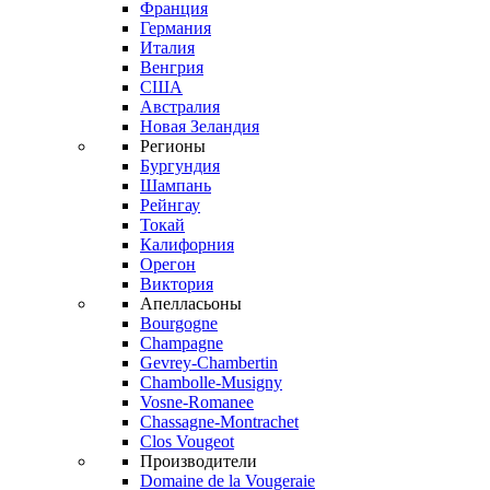
Франция
Германия
Италия
Венгрия
США
Австралия
Новая Зеландия
Регионы
Бургундия
Шампань
Рейнгау
Токай
Калифорния
Орегон
Виктория
Апелласьоны
Bourgogne
Champagne
Gevrey-Chambertin
Chambolle-Musigny
Vosne-Romanee
Chassagne-Montrachet
Clos Vougeot
Производители
Domaine de la Vougeraie