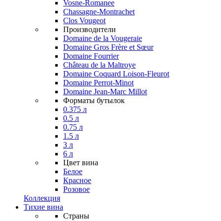
Vosne-Romanee
Chassagne-Montrachet
Clos Vougeot
Производители
Domaine de la Vougeraie
Domaine Gros Frère et Sœur
Domaine Fourrier
Château de la Maltroye
Domaine Coquard Loison-Fleurot
Domaine Perrot-Minot
Domaine Jean-Marc Millot
Форматы бутылок
0.375 л
0.5 л
0.75 л
1.5 л
3 л
6 л
Цвет вина
Белое
Красное
Розовое
Коллекция
Тихие вина
Страны