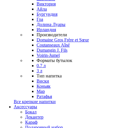
Виктория
Айла
Бургундия
Гоа
Долина Луары
Ирландия
Производители
Domaine Gros Frère et Sœur
Coutanseaux Aîné
Dumangin J. Fils
Voirin-Jumel
Форматы бутылок
0.7 л
3 л
Тип напитка
Виски
Коньяк
Мар
Ратафья
Все крепкие напитки
Аксессуары
Бокал
Декантер
Караф
Подарочный набор