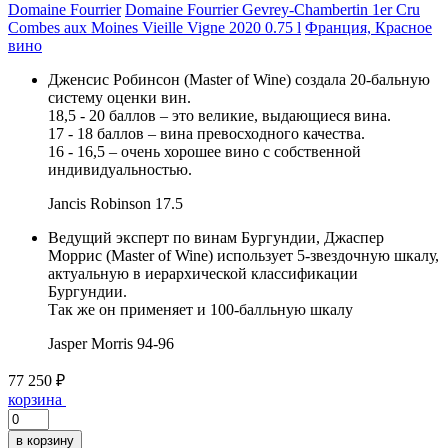
Domaine Fourrier
Domaine Fourrier Gevrey-Chambertin 1er Cru
Combes aux Moines Vieille Vigne 2020 0.75 l
Франция, Красное
вино
Дженсис Робинсон (Master of Wine) создала 20-бальную
систему оценки вин.
18,5 - 20 баллов – это великие, выдающиеся вина.
17 - 18 баллов – вина превосходного качества.
16 - 16,5 – очень хорошее вино с собственной
индивидуальностью.
Jancis Robinson
17.5
Ведущий эксперт по винам Бургундии, Джаспер
Моррис (Master of Wine) использует 5-звездочную шкалу,
актуальную в иерархической классификации
Бургундии.
Так же он применяет и 100-балльную шкалу
Jasper Morris
94-96
77 250 ₽
корзина
в корзину