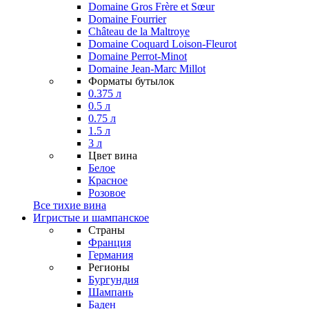
Domaine Gros Frère et Sœur
Domaine Fourrier
Château de la Maltroye
Domaine Coquard Loison-Fleurot
Domaine Perrot-Minot
Domaine Jean-Marc Millot
Форматы бутылок
0.375 л
0.5 л
0.75 л
1.5 л
3 л
Цвет вина
Белое
Красное
Розовое
Все тихие вина
Игристые и шампанское
Страны
Франция
Германия
Регионы
Бургундия
Шампань
Баден