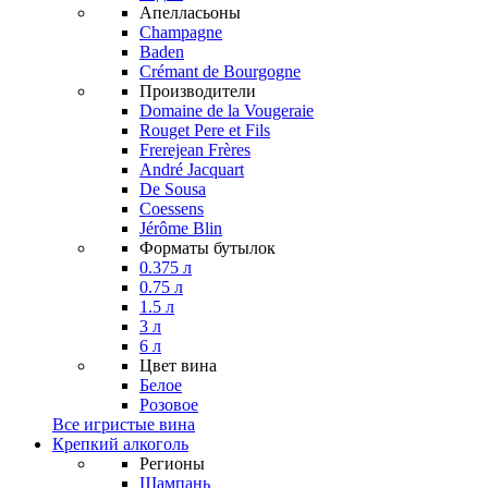
Апелласьоны
Champagne
Baden
Crémant de Bourgogne
Производители
Domaine de la Vougeraie
Rouget Pere et Fils
Frerejean Frères
André Jacquart
De Sousa
Coessens
Jérôme Blin
Форматы бутылок
0.375 л
0.75 л
1.5 л
3 л
6 л
Цвет вина
Белое
Розовое
Все игристые вина
Крепкий алкоголь
Регионы
Шампань