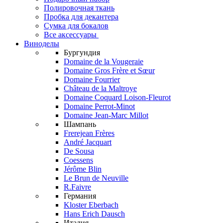
Полировочная ткань
Пробка для декантера
Сумка для бокалов
Все аксессуары
Виноделы
Бургундия
Domaine de la Vougeraie
Domaine Gros Frère et Sœur
Domaine Fourrier
Château de la Maltroye
Domaine Coquard Loison-Fleurot
Domaine Perrot-Minot
Domaine Jean-Marc Millot
Шампань
Frerejean Frères
André Jacquart
De Sousa
Coessens
Jérôme Blin
Le Brun de Neuville
R.Faivre
Германия
Kloster Eberbach
Hans Erich Dausch
Италия