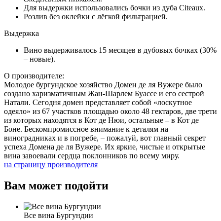
Для выдержки использовались бочки из дуба Citeaux.
Розлив без оклейки с лёгкой фильтрацией.
Выдержка
Вино выдерживалось 15 месяцев в дубовых бочках (30%
– новые).
О производителе:
Молодое бургундское хозяйство Домен де ля Вужере было
создано харизматичным Жан-Шарлем Буассе и его сестрой
Натали. Сегодня домен представляет собой «лоскутное
одеяло» из 67 участков площадью около 48 гектаров, две трети
из которых находятся в Кот де Нюи, остальные – в Кот де
Боне. Бескомпромиссное внимание к деталям на
виноградниках и в погребе, – пожалуй, вот главный секрет
успеха Домена де ля Вужере. Их яркие, чистые и открытые
вина завоевали сердца поклонников по всему миру.
на страницу производителя
Вам может подойти
Все вина Бургундии