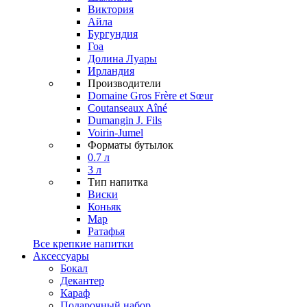
Виктория
Айла
Бургундия
Гоа
Долина Луары
Ирландия
Производители
Domaine Gros Frère et Sœur
Coutanseaux Aîné
Dumangin J. Fils
Voirin-Jumel
Форматы бутылок
0.7 л
3 л
Тип напитка
Виски
Коньяк
Мар
Ратафья
Все крепкие напитки
Аксессуары
Бокал
Декантер
Караф
Подарочный набор