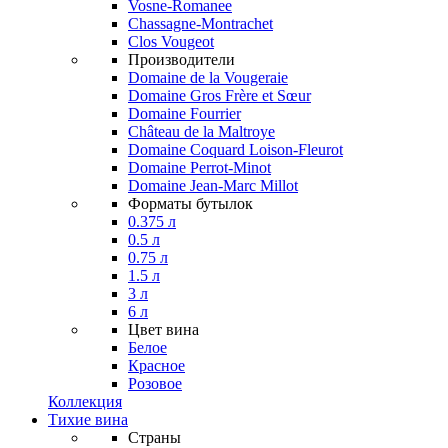
Vosne-Romanee
Chassagne-Montrachet
Clos Vougeot
Производители
Domaine de la Vougeraie
Domaine Gros Frère et Sœur
Domaine Fourrier
Château de la Maltroye
Domaine Coquard Loison-Fleurot
Domaine Perrot-Minot
Domaine Jean-Marc Millot
Форматы бутылок
0.375 л
0.5 л
0.75 л
1.5 л
3 л
6 л
Цвет вина
Белое
Красное
Розовое
Коллекция
Тихие вина
Страны