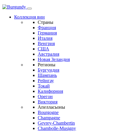
Коллекция вин
Страны
Франция
Германия
Италия
Венгрия
США
Австралия
Новая Зеландия
Регионы
Бургундия
Шампань
Рейнгау
Токай
Калифорния
Орегон
Виктория
Апелласьоны
Bourgogne
Champagne
Gevrey-Chambertin
Chambolle-Musigny