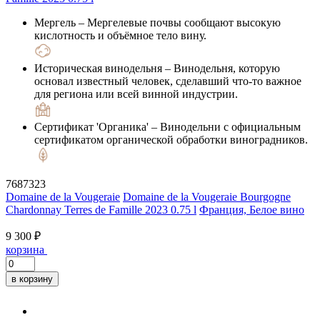
Мергель
– Мергелевые почвы сообщают высокую
кислотность и объёмное тело вину.
Историческая винодельня
– Винодельня, которую
основал известный человек, сделавший что-то важное
для региона или всей винной индустрии.
Сертификат 'Органика'
– Винодельни с официальным
сертификатом органической обработки виноградников.
7687323
Domaine de la Vougeraie
Domaine de la Vougeraie Bourgogne
Chardonnay Terres de Famille 2023 0.75 l
Франция, Белое вино
9 300 ₽
корзина
в корзину