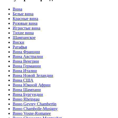
Вина
Белые вина
Красные вина
Розовые вина
Игристые вина
Тихие вина
Шампанское
Виски
Ратафья
Вина Франции
Вина Австралии
Вина Венгрии
Вина Германии
Вина Италии
Вина Новой Зеландии
Вина США
Вина Южной Африи
Вина Шампани
Вина Бургундии
Вино Rheingau
Вино Gevrey Chambertin
Вино Chambolle-Musigny
Вино Vosne-Romanee