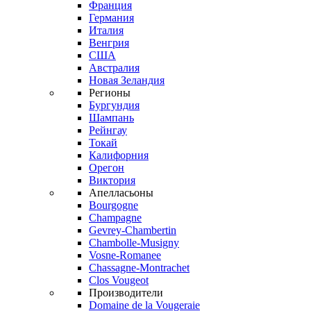
Франция
Германия
Италия
Венгрия
США
Австралия
Новая Зеландия
Регионы
Бургундия
Шампань
Рейнгау
Токай
Калифорния
Орегон
Виктория
Апелласьоны
Bourgogne
Champagne
Gevrey-Chambertin
Chambolle-Musigny
Vosne-Romanee
Chassagne-Montrachet
Clos Vougeot
Производители
Domaine de la Vougeraie