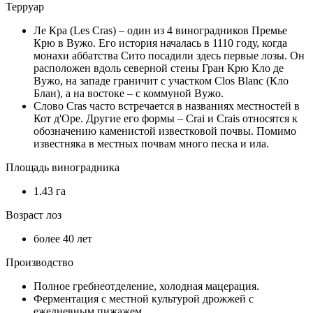
Терруар
Ле Кра (Les Cras) – один из 4 виноградников Премье
Крю в Вужо. Его история началась в 1110 году, когда
монахи аббатства Сито посадили здесь первые лозы. Он
расположен вдоль северной стены Гран Крю Кло де
Вужо, на западе граничит с участком Clos Blanc (Кло
Блан), а на востоке – с коммуной Вужо.
Слово Cras часто встречается в названиях местностей в
Кот д'Оре. Другие его формы – Crai и Crais относятся к
обозначению каменистой известковой почвы. Помимо
известняка в местных почвам много песка и ила.
Площадь виноградника
1.43 га
Возраст лоз
более 40 лет
Производство
Полное гребнеотделение, холодная мацерация.
Ферментация с местной культурой дрожжей с
ежедневным пижажем.