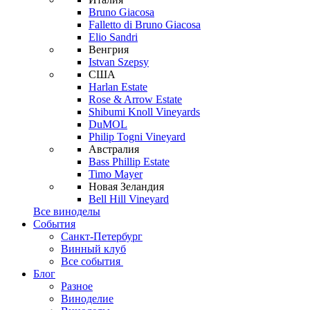
Bruno Giacosa
Falletto di Bruno Giacosa
Elio Sandri
Венгрия
Istvan Szepsy
США
Harlan Estate
Rose & Arrow Estate
Shibumi Knoll Vineyards
DuMOL
Philip Togni Vineyard
Австралия
Bass Phillip Estate
Timo Mayer
Новая Зеландия
Bell Hill Vineyard
Все виноделы
События
Санкт-Петербург
Винный клуб
Все события
Блог
Разное
Виноделие