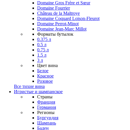
Domaine Gros Frère et Sœur
Domaine Fourrier
Château de la Maltroye
Domaine Coquard Loison-Fleurot
Domaine Perrot-Minot
Domaine Jean-Marc Millot
Форматы бутылок
0.375 л
0.5 л
0.75 л
1.5 л
3 л
Цвет вина
Белое
Красное
Розовое
Все тихие вина
Игристые и шампанское
Страны
Франция
Германия
Регионы
Бургундия
Шампань
Баден