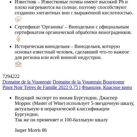
Известняк
– Известковые почвы имеют высокий Ph и
плохо нагреваются на солнце, поэтому способствуют
созданию элегантных вин с выраженной кислотностью.
Сертификат 'Органика'
– Винодельни с официальным
сертификатом органической обработки виноградников.
Историческая винодельня
– Винодельня, которую
основал известный человек, сделавший что-то важное
для региона или всей винной индустрии.
7294222
Domaine de la Vougeraie
Domaine de la Vougeraie Bourgogne
Pinot Noir Terres de Famille 2022 0.75 l
Франция, Красное вино
Ведущий эксперт по винам Бургундии, Джаспер
Моррис (Master of Wine) использует 5-звездочную шкалу,
актуальную в иерархической классификации
Бургундии.
Так же он применяет и 100-балльную шкалу
Jasper Morris
86