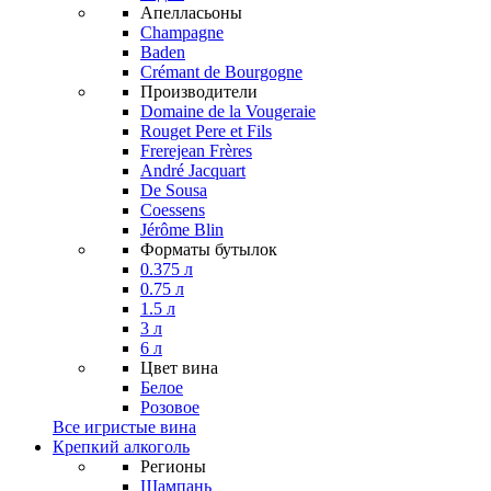
Апелласьоны
Champagne
Baden
Crémant de Bourgogne
Производители
Domaine de la Vougeraie
Rouget Pere et Fils
Frerejean Frères
André Jacquart
De Sousa
Coessens
Jérôme Blin
Форматы бутылок
0.375 л
0.75 л
1.5 л
3 л
6 л
Цвет вина
Белое
Розовое
Все игристые вина
Крепкий алкоголь
Регионы
Шампань