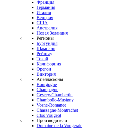
Франция
Германия
Италия
Венгрия
США
Австралия
Новая Зеландия
Регионы
Бургундия
Шампань
Рейнгау
Токай
Калифорния
Орегон
Виктория
Апелласьоны
Bourgogne
Champagne
Gevrey-Chambertin
Chambolle-Musigny
Vosne-Romanee
Chassagne-Montrachet
Clos Vougeot
Производители
Domaine de la Vougeraie