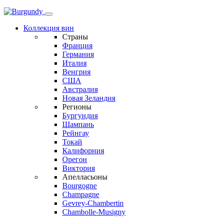
Коллекция вин
Страны
Франция
Германия
Италия
Венгрия
США
Австралия
Новая Зеландия
Регионы
Бургундия
Шампань
Рейнгау
Токай
Калифорния
Орегон
Виктория
Апелласьоны
Bourgogne
Champagne
Gevrey-Chambertin
Chambolle-Musigny