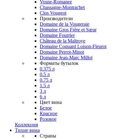
Vosne-Romanee
Chassagne-Montrachet
Clos Vougeot
Производители
Domaine de la Vougeraie
Domaine Gros Frère et Sœur
Domaine Fourrier
Château de la Maltroye
Domaine Coquard Loison-Fleurot
Domaine Perrot-Minot
Domaine Jean-Marc Millot
Форматы бутылок
0.375 л
0.5 л
0.75 л
1.5 л
3 л
6 л
Цвет вина
Белое
Красное
Розовое
Коллекция
Тихие вина
Страны