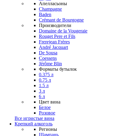
Апелласьоны
Champagne
Baden
Crémant de Bourgogne
Производители
Domaine de la Vougeraie
Rouget Pere et Fils
Frerejean Frères
André Jacquart
De Sousa
Coessens
Jérôme Blin
Форматы бутылок
0.375 л
0.75 л
1.5 л
3 л
6 л
Цвет вина
Белое
Розовое
Все игристые вина
Крепкий алкоголь
Регионы
Шампань