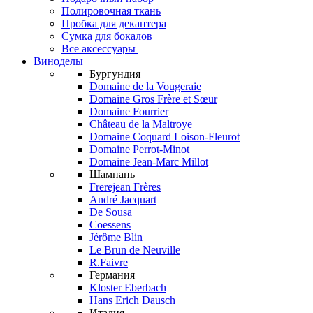
Полировочная ткань
Пробка для декантера
Сумка для бокалов
Все аксессуары
Виноделы
Бургундия
Domaine de la Vougeraie
Domaine Gros Frère et Sœur
Domaine Fourrier
Château de la Maltroye
Domaine Coquard Loison-Fleurot
Domaine Perrot-Minot
Domaine Jean-Marc Millot
Шампань
Frerejean Frères
André Jacquart
De Sousa
Coessens
Jérôme Blin
Le Brun de Neuville
R.Faivre
Германия
Kloster Eberbach
Hans Erich Dausch
Италия