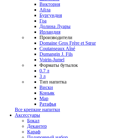
Виктория
Айла
Бургундия
Гоа
Долина Луары
Ирландия
Производители
Domaine Gros Frère et Sœur
Coutanseaux Aîné
Dumangin J. Fils
Voirin-Jumel
Форматы бутылок
0.7 л
3 л
Тип напитка
Виски
Коньяк
Мар
Ратафья
Все крепкие напитки
Аксессуары
Бокал
Декантер
Караф
Подарочный набор