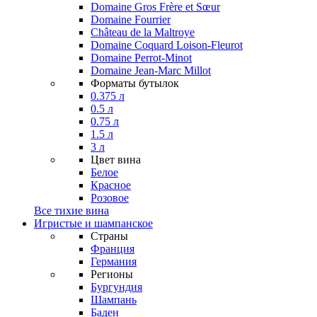
Domaine Gros Frère et Sœur
Domaine Fourrier
Château de la Maltroye
Domaine Coquard Loison-Fleurot
Domaine Perrot-Minot
Domaine Jean-Marc Millot
Форматы бутылок
0.375 л
0.5 л
0.75 л
1.5 л
3 л
Цвет вина
Белое
Красное
Розовое
Все тихие вина
Игристые и шампанское
Страны
Франция
Германия
Регионы
Бургундия
Шампань
Баден