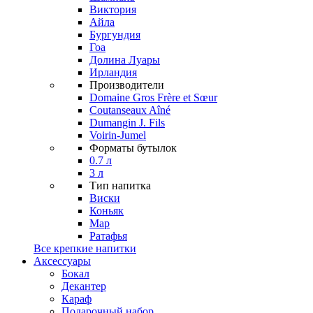
Виктория
Айла
Бургундия
Гоа
Долина Луары
Ирландия
Производители
Domaine Gros Frère et Sœur
Coutanseaux Aîné
Dumangin J. Fils
Voirin-Jumel
Форматы бутылок
0.7 л
3 л
Тип напитка
Виски
Коньяк
Мар
Ратафья
Все крепкие напитки
Аксессуары
Бокал
Декантер
Караф
Подарочный набор