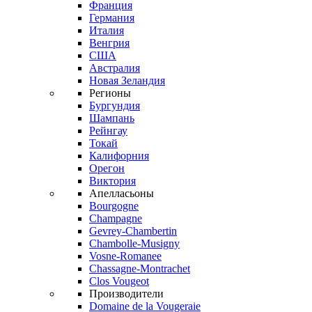
Франция
Германия
Италия
Венгрия
США
Австралия
Новая Зеландия
Регионы
Бургундия
Шампань
Рейнгау
Токай
Калифорния
Орегон
Виктория
Апелласьоны
Bourgogne
Champagne
Gevrey-Chambertin
Chambolle-Musigny
Vosne-Romanee
Chassagne-Montrachet
Clos Vougeot
Производители
Domaine de la Vougeraie