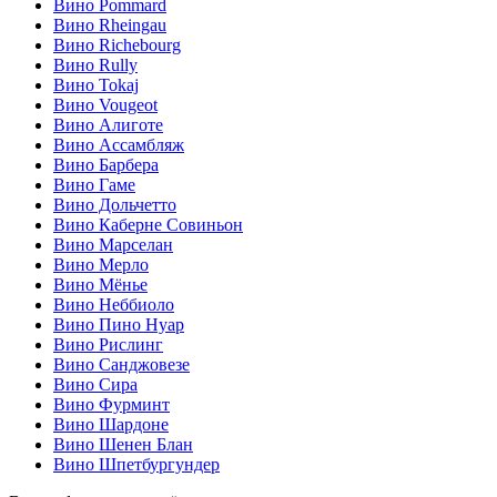
Вино Pommard
Вино Rheingau
Вино Richebourg
Вино Rully
Вино Tokaj
Вино Vougeot
Вино Алиготе
Вино Ассамбляж
Вино Барбера
Вино Гаме
Вино Дольчетто
Вино Каберне Совиньон
Вино Марселан
Вино Мерло
Вино Мёнье
Вино Неббиоло
Вино Пино Нуар
Вино Рислинг
Вино Санджовезе
Вино Сира
Вино Фурминт
Вино Шардоне
Вино Шенен Блан
Вино Шпетбургундер