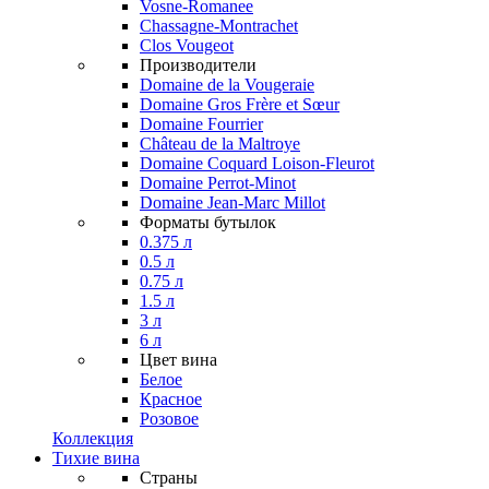
Vosne-Romanee
Chassagne-Montrachet
Clos Vougeot
Производители
Domaine de la Vougeraie
Domaine Gros Frère et Sœur
Domaine Fourrier
Château de la Maltroye
Domaine Coquard Loison-Fleurot
Domaine Perrot-Minot
Domaine Jean-Marc Millot
Форматы бутылок
0.375 л
0.5 л
0.75 л
1.5 л
3 л
6 л
Цвет вина
Белое
Красное
Розовое
Коллекция
Тихие вина
Страны