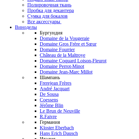
Полировочная ткань
Пробка для декантера
Сумка для бокалов
Все аксессуары
Виноделы
Бургундия
Domaine de la Vougeraie
Domaine Gros Frère et Sœur
Domaine Fourrier
Château de la Maltroye
Domaine Coquard Loison-Fleurot
Domaine Perrot-Minot
Domaine Jean-Marc Millot
Шампань
Frerejean Frères
André Jacquart
De Sousa
Coessens
Jérôme Blin
Le Brun de Neuville
R.Faivre
Германия
Kloster Eberbach
Hans Erich Dausch
Италия