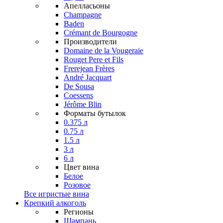
Апелласьоны
Champagne
Baden
Crémant de Bourgogne
Производители
Domaine de la Vougeraie
Rouget Pere et Fils
Frerejean Frères
André Jacquart
De Sousa
Coessens
Jérôme Blin
Форматы бутылок
0.375 л
0.75 л
1.5 л
3 л
6 л
Цвет вина
Белое
Розовое
Все игристые вина
Крепкий алкоголь
Регионы
Шампань