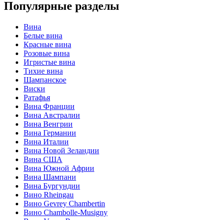
Популярные разделы
Вина
Белые вина
Красные вина
Розовые вина
Игристые вина
Тихие вина
Шампанское
Виски
Ратафья
Вина Франции
Вина Австралии
Вина Венгрии
Вина Германии
Вина Италии
Вина Новой Зеландии
Вина США
Вина Южной Африи
Вина Шампани
Вина Бургундии
Вино Rheingau
Вино Gevrey Chambertin
Вино Chambolle-Musigny