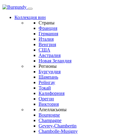
Коллекция вин
Страны
Франция
Германия
Италия
Венгрия
США
Австралия
Новая Зеландия
Регионы
Бургундия
Шампань
Рейнгау
Токай
Калифорния
Орегон
Виктория
Апелласьоны
Bourgogne
Champagne
Gevrey-Chambertin
Chambolle-Musigny