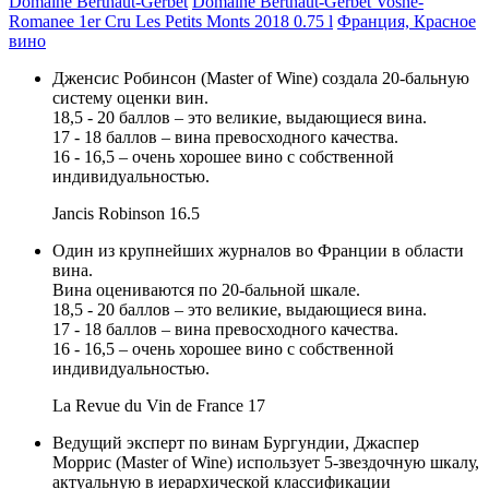
Domaine Berthaut-Gerbet
Domaine Berthaut-Gerbet Vosne-
Romanee 1er Cru Les Petits Monts 2018 0.75 l
Франция, Красное
вино
Дженсис Робинсон (Master of Wine) создала 20-бальную
систему оценки вин.
18,5 - 20 баллов – это великие, выдающиеся вина.
17 - 18 баллов – вина превосходного качества.
16 - 16,5 – очень хорошее вино с собственной
индивидуальностью.
Jancis Robinson
16.5
Один из крупнейших журналов во Франции в области
вина.
Вина оцениваются по 20-бальной шкале.
18,5 - 20 баллов – это великие, выдающиеся вина.
17 - 18 баллов – вина превосходного качества.
16 - 16,5 – очень хорошее вино с собственной
индивидуальностью.
La Revue du Vin de France
17
Ведущий эксперт по винам Бургундии, Джаспер
Моррис (Master of Wine) использует 5-звездочную шкалу,
актуальную в иерархической классификации