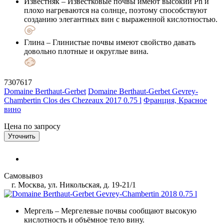
Известняк
– Известковые почвы имеют высокий Ph и
плохо нагреваются на солнце, поэтому способствуют
созданию элегантных вин с выраженной кислотностью.
Глина
– Глинистые почвы имеют свойство давать
довольно плотные и округлые вина.
7307617
Domaine Berthaut-Gerbet
Domaine Berthaut-Gerbet Gevrey-
Chambertin Clos des Chezeaux 2017 0.75 l
Франция, Красное
вино
Цена по запросу
Уточнить
Самовывоз
г. Москва, ул. Никольская, д. 19-21/1
Мергель
– Мергелевые почвы сообщают высокую
кислотность и объёмное тело вину.