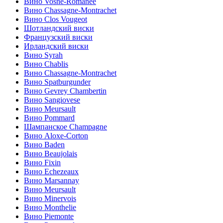
Вино Vosne-Romanee
Вино Chassagne-Montrachet
Вино Clos Vougeot
Шотландский виски
Французский виски
Ирландский виски
Вино Syrah
Вино Chablis
Вино Chassagne-Montrachet
Вино Spatburgunder
Вино Gevrey Chambertin
Вино Sangiovese
Вино Meursault
Вино Pommard
Шампанское Champagne
Вино Aloxe-Corton
Вино Baden
Вино Beaujolais
Вино Fixin
Вино Echezeaux
Вино Marsannay
Вино Meursault
Вино Minervois
Вино Monthelie
Вино Piemonte