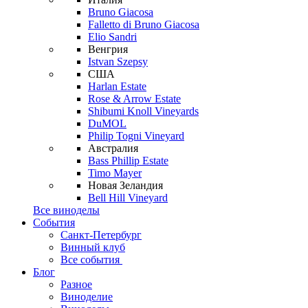
Bruno Giacosa
Falletto di Bruno Giacosa
Elio Sandri
Венгрия
Istvan Szepsy
США
Harlan Estate
Rose & Arrow Estate
Shibumi Knoll Vineyards
DuMOL
Philip Togni Vineyard
Австралия
Bass Phillip Estate
Timo Mayer
Новая Зеландия
Bell Hill Vineyard
Все виноделы
События
Санкт-Петербург
Винный клуб
Все события
Блог
Разное
Виноделие