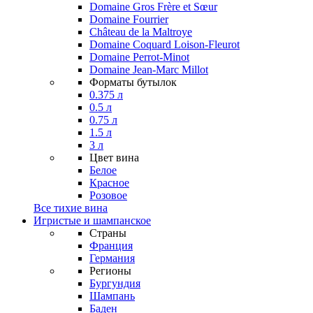
Domaine Gros Frère et Sœur
Domaine Fourrier
Château de la Maltroye
Domaine Coquard Loison-Fleurot
Domaine Perrot-Minot
Domaine Jean-Marc Millot
Форматы бутылок
0.375 л
0.5 л
0.75 л
1.5 л
3 л
Цвет вина
Белое
Красное
Розовое
Все тихие вина
Игристые и шампанское
Страны
Франция
Германия
Регионы
Бургундия
Шампань
Баден