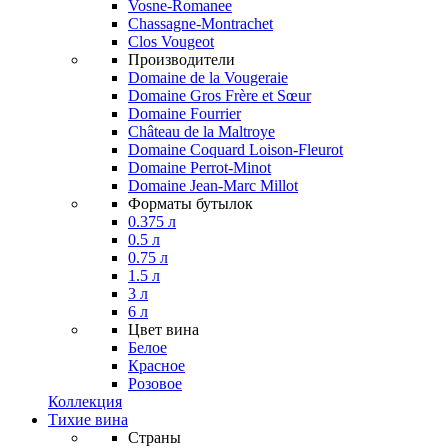
Vosne-Romanee
Chassagne-Montrachet
Clos Vougeot
Производители
Domaine de la Vougeraie
Domaine Gros Frère et Sœur
Domaine Fourrier
Château de la Maltroye
Domaine Coquard Loison-Fleurot
Domaine Perrot-Minot
Domaine Jean-Marc Millot
Форматы бутылок
0.375 л
0.5 л
0.75 л
1.5 л
3 л
6 л
Цвет вина
Белое
Красное
Розовое
Коллекция
Тихие вина
Страны