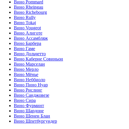
Вино Pommard
Вино Rheingau
Вино Richebourg
Вино Rully
Вино Tokaj
Вино Vougeot
Вино Алиготе
Вино Ассамбляж
Вино Барбера
Вино Гаме
Вино Дольчетто
Вино Каберне Совиньон
Вино Марселан
Вино Мерло
Вино Мёнье
Вино Неббиоло
Вино Пино Нуар
Вино Рислинг
Вино Санджовезе
Вино Сира
Вино Фурминт
Вино Шардоне
Вино Шенен Блан
Вино Шпетбургундер