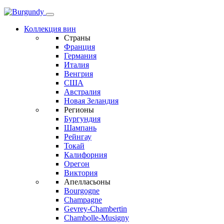
Коллекция вин
Страны
Франция
Германия
Италия
Венгрия
США
Австралия
Новая Зеландия
Регионы
Бургундия
Шампань
Рейнгау
Токай
Калифорния
Орегон
Виктория
Апелласьоны
Bourgogne
Champagne
Gevrey-Chambertin
Chambolle-Musigny