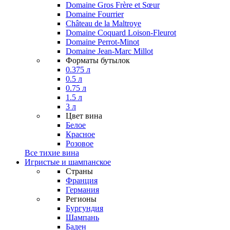
Domaine Gros Frère et Sœur
Domaine Fourrier
Château de la Maltroye
Domaine Coquard Loison-Fleurot
Domaine Perrot-Minot
Domaine Jean-Marc Millot
Форматы бутылок
0.375 л
0.5 л
0.75 л
1.5 л
3 л
Цвет вина
Белое
Красное
Розовое
Все тихие вина
Игристые и шампанское
Страны
Франция
Германия
Регионы
Бургундия
Шампань
Баден