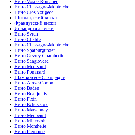
Вино Vosne-Romanee
Вино Chassagne-Montrachet
Вино Clos Vougeot
Шотландский виски
Французский виски
Ирландский виски
Вино Syrah
Вино Chablis
Вино Chassagne-Montrachet
Вино Spatburgunder
Вино Gevrey Chambertin
Вино Sangiovese
Вино Meursault
Вино Pommard
Шампанское Champagne
Вино Aloxe-Corton
Вино Baden
Вино Beaujolais
Вино Fixin
Вино Echezeaux
Вино Marsannay
Вино Meursault
Вино Minervois
Вино Monthelie
Вино Piemonte