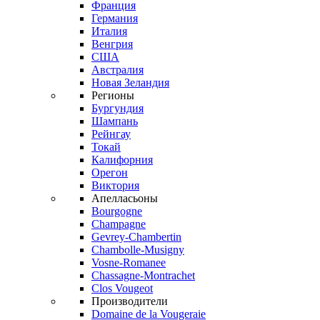
Франция
Германия
Италия
Венгрия
США
Австралия
Новая Зеландия
Регионы
Бургундия
Шампань
Рейнгау
Токай
Калифорния
Орегон
Виктория
Апелласьоны
Bourgogne
Champagne
Gevrey-Chambertin
Chambolle-Musigny
Vosne-Romanee
Chassagne-Montrachet
Clos Vougeot
Производители
Domaine de la Vougeraie