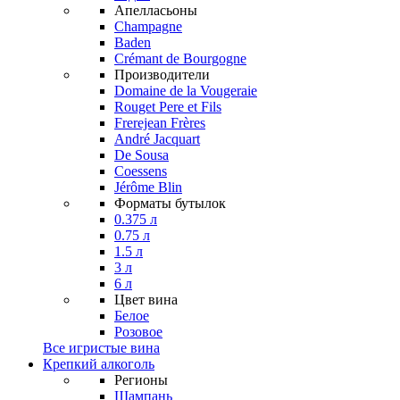
Апелласьоны
Champagne
Baden
Crémant de Bourgogne
Производители
Domaine de la Vougeraie
Rouget Pere et Fils
Frerejean Frères
André Jacquart
De Sousa
Coessens
Jérôme Blin
Форматы бутылок
0.375 л
0.75 л
1.5 л
3 л
6 л
Цвет вина
Белое
Розовое
Все игристые вина
Крепкий алкоголь
Регионы
Шампань