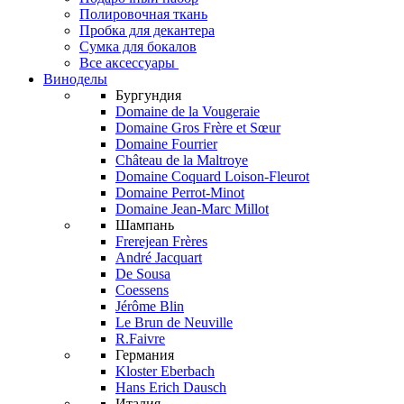
Полировочная ткань
Пробка для декантера
Сумка для бокалов
Все аксессуары
Виноделы
Бургундия
Domaine de la Vougeraie
Domaine Gros Frère et Sœur
Domaine Fourrier
Château de la Maltroye
Domaine Coquard Loison-Fleurot
Domaine Perrot-Minot
Domaine Jean-Marc Millot
Шампань
Frerejean Frères
André Jacquart
De Sousa
Coessens
Jérôme Blin
Le Brun de Neuville
R.Faivre
Германия
Kloster Eberbach
Hans Erich Dausch
Италия