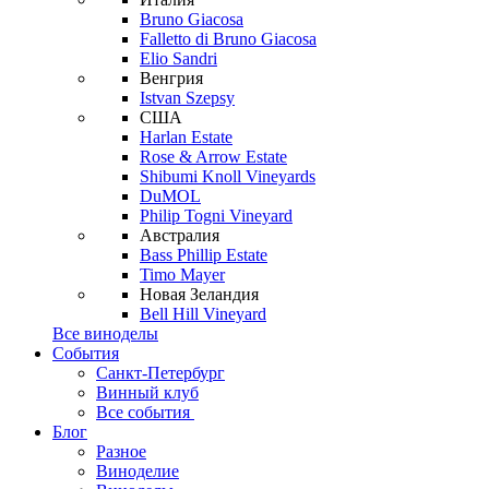
Bruno Giacosa
Falletto di Bruno Giacosa
Elio Sandri
Венгрия
Istvan Szepsy
США
Harlan Estate
Rose & Arrow Estate
Shibumi Knoll Vineyards
DuMOL
Philip Togni Vineyard
Австралия
Bass Phillip Estate
Timo Mayer
Новая Зеландия
Bell Hill Vineyard
Все виноделы
События
Санкт-Петербург
Винный клуб
Все события
Блог
Разное
Виноделие