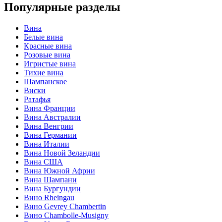
Популярные разделы
Вина
Белые вина
Красные вина
Розовые вина
Игристые вина
Тихие вина
Шампанское
Виски
Ратафья
Вина Франции
Вина Австралии
Вина Венгрии
Вина Германии
Вина Италии
Вина Новой Зеландии
Вина США
Вина Южной Африи
Вина Шампани
Вина Бургундии
Вино Rheingau
Вино Gevrey Chambertin
Вино Chambolle-Musigny