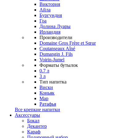
Виктория
Айла
Бургундия
Гоа
Долина Луары
Ирландия
Производители
Domaine Gros Frère et Sœur
Coutanseaux Aîné
Dumangin J. Fils
Voirin-Jumel
Форматы бутылок
0.7 л
3 л
Тип напитка
Виски
Коньяк
Мар
Ратафья
Все крепкие напитки
Аксессуары
Бокал
Декантер
Караф
Подарочный набор