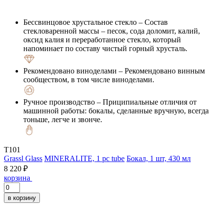
Бессвинцовое хрустальное стекло
– Состав
стекловаренной массы – песок, сода доломит, калий,
оксид калия и переработанное стекло, который
напоминает по составу чистый горный хрусталь.
Рекомендовано виноделами
– Рекомендовано винным
сообществом, в том числе виноделами.
Ручное производство
– Приципиальные отличия от
машинной работы: бокалы, сделанные вручную, всегда
тоньше, легче и звонче.
T101
Grassl Glass
MINERALITE, 1 pc tube
Бокал, 1 шт, 430 мл
8 220 ₽
корзина
в корзину