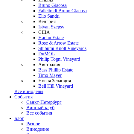
Bruno Giacosa
Falletto di Bruno Giacosa
Elio Sandri
Венгрия
Istvan Szepsy
США
Harlan Estate
Rose & Arrow Estate
Shibumi Knoll Vineyards
DuMOL
Philip Togni Vineyard
Австралия
Bass Phillip Estate
Timo Mayer
Новая Зеландия
Bell Hill Vineyard
Все виноделы
События
Санкт-Петербург
Винный клуб
Все события
Блог
Разное
Виноделие