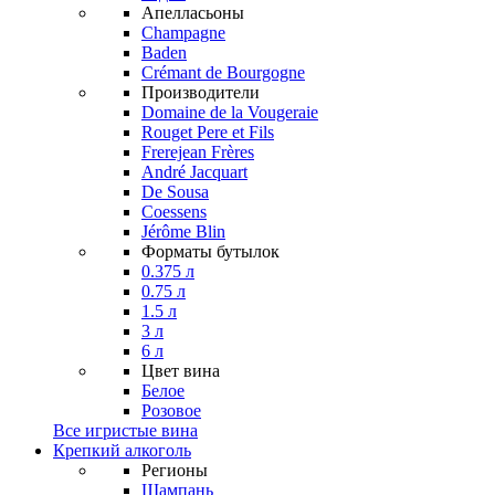
Апелласьоны
Champagne
Baden
Crémant de Bourgogne
Производители
Domaine de la Vougeraie
Rouget Pere et Fils
Frerejean Frères
André Jacquart
De Sousa
Coessens
Jérôme Blin
Форматы бутылок
0.375 л
0.75 л
1.5 л
3 л
6 л
Цвет вина
Белое
Розовое
Все игристые вина
Крепкий алкоголь
Регионы
Шампань