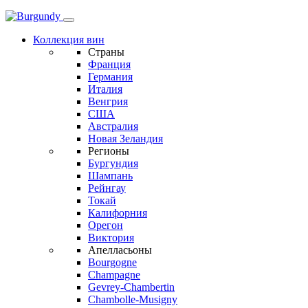
Коллекция вин
Страны
Франция
Германия
Италия
Венгрия
США
Австралия
Новая Зеландия
Регионы
Бургундия
Шампань
Рейнгау
Токай
Калифорния
Орегон
Виктория
Апелласьоны
Bourgogne
Champagne
Gevrey-Chambertin
Chambolle-Musigny