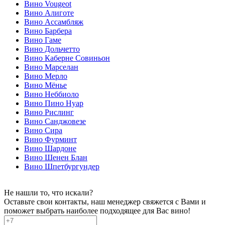
Вино Vougeot
Вино Алиготе
Вино Ассамбляж
Вино Барбера
Вино Гаме
Вино Дольчетто
Вино Каберне Совиньон
Вино Марселан
Вино Мерло
Вино Мёнье
Вино Неббиоло
Вино Пино Нуар
Вино Рислинг
Вино Санджовезе
Вино Сира
Вино Фурминт
Вино Шардоне
Вино Шенен Блан
Вино Шпетбургундер
Не нашли то, что искали?
Оставьте свои контакты, наш менеджер свяжется с Вами и
поможет выбрать наиболее подходящее для Вас вино!