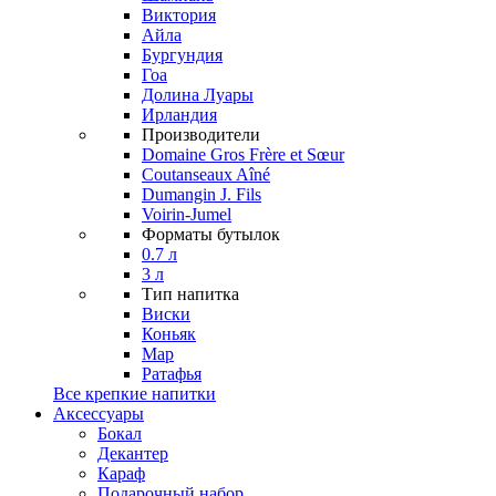
Виктория
Айла
Бургундия
Гоа
Долина Луары
Ирландия
Производители
Domaine Gros Frère et Sœur
Coutanseaux Aîné
Dumangin J. Fils
Voirin-Jumel
Форматы бутылок
0.7 л
3 л
Тип напитка
Виски
Коньяк
Мар
Ратафья
Все крепкие напитки
Аксессуары
Бокал
Декантер
Караф
Подарочный набор