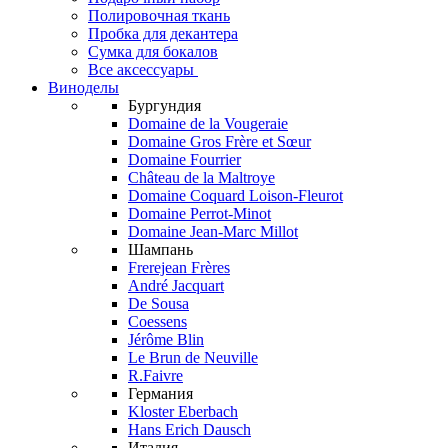
Полировочная ткань
Пробка для декантера
Сумка для бокалов
Все аксессуары
Виноделы
Бургундия
Domaine de la Vougeraie
Domaine Gros Frère et Sœur
Domaine Fourrier
Château de la Maltroye
Domaine Coquard Loison-Fleurot
Domaine Perrot-Minot
Domaine Jean-Marc Millot
Шампань
Frerejean Frères
André Jacquart
De Sousa
Coessens
Jérôme Blin
Le Brun de Neuville
R.Faivre
Германия
Kloster Eberbach
Hans Erich Dausch
Италия