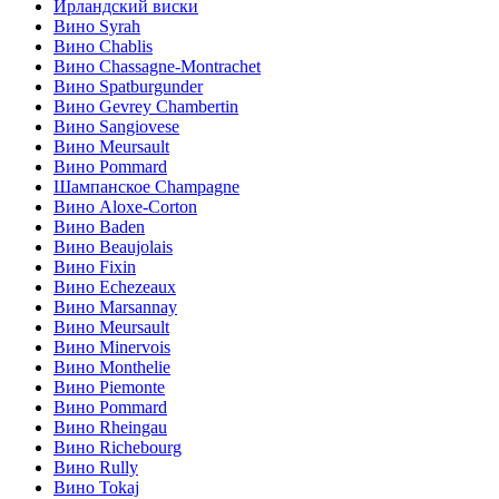
Ирландский виски
Вино Syrah
Вино Chablis
Вино Chassagne-Montrachet
Вино Spatburgunder
Вино Gevrey Chambertin
Вино Sangiovese
Вино Meursault
Вино Pommard
Шампанское Champagne
Вино Aloxe-Corton
Вино Baden
Вино Beaujolais
Вино Fixin
Вино Echezeaux
Вино Marsannay
Вино Meursault
Вино Minervois
Вино Monthelie
Вино Piemonte
Вино Pommard
Вино Rheingau
Вино Richebourg
Вино Rully
Вино Tokaj