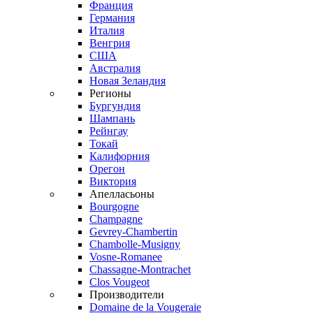
Франция
Германия
Италия
Венгрия
США
Австралия
Новая Зеландия
Регионы
Бургундия
Шампань
Рейнгау
Токай
Калифорния
Орегон
Виктория
Апелласьоны
Bourgogne
Champagne
Gevrey-Chambertin
Chambolle-Musigny
Vosne-Romanee
Chassagne-Montrachet
Clos Vougeot
Производители
Domaine de la Vougeraie