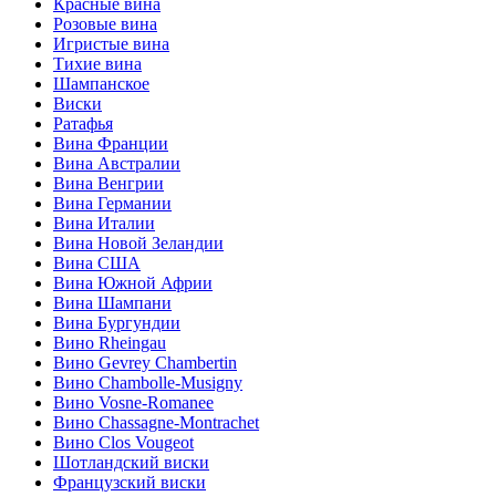
Красные вина
Розовые вина
Игристые вина
Тихие вина
Шампанское
Виски
Ратафья
Вина Франции
Вина Австралии
Вина Венгрии
Вина Германии
Вина Италии
Вина Новой Зеландии
Вина США
Вина Южной Африи
Вина Шампани
Вина Бургундии
Вино Rheingau
Вино Gevrey Chambertin
Вино Chambolle-Musigny
Вино Vosne-Romanee
Вино Chassagne-Montrachet
Вино Clos Vougeot
Шотландский виски
Французский виски