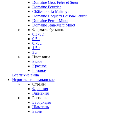
Domaine Gros Frère et Sœur
Domaine Fourrier
Château de la Maltroye
Domaine Coquard Loison-Fleurot
Domaine Perrot-Minot
Domaine Jean-Marc Millot
Форматы бутылок
0.375 л
0.5 л
0.75 л
1.5 л
3 л
Цвет вина
Белое
Красное
Розовое
Все тихие вина
Игристые и шампанское
Страны
Франция
Германия
Регионы
Бургундия
Шампань
Баден