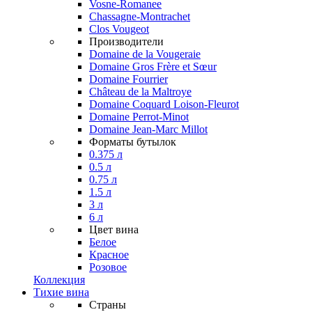
Vosne-Romanee
Chassagne-Montrachet
Clos Vougeot
Производители
Domaine de la Vougeraie
Domaine Gros Frère et Sœur
Domaine Fourrier
Château de la Maltroye
Domaine Coquard Loison-Fleurot
Domaine Perrot-Minot
Domaine Jean-Marc Millot
Форматы бутылок
0.375 л
0.5 л
0.75 л
1.5 л
3 л
6 л
Цвет вина
Белое
Красное
Розовое
Коллекция
Тихие вина
Страны