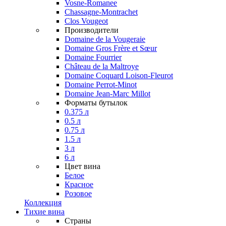
Vosne-Romanee
Chassagne-Montrachet
Clos Vougeot
Производители
Domaine de la Vougeraie
Domaine Gros Frère et Sœur
Domaine Fourrier
Château de la Maltroye
Domaine Coquard Loison-Fleurot
Domaine Perrot-Minot
Domaine Jean-Marc Millot
Форматы бутылок
0.375 л
0.5 л
0.75 л
1.5 л
3 л
6 л
Цвет вина
Белое
Красное
Розовое
Коллекция
Тихие вина
Страны