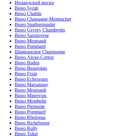
Ирландский виски
Вино Syrah
Вино Chablis
Вино Chassagne-Montrachet
Вино Spatburgunder
Вино Gevrey Chambertin
Вино Sangiovese
Вино Meursault
Вино Pommard
Шампанское Champagne
Вино Aloxe-Corton
Вино Baden
Вино Beaujolais
Вино Fixin
Вино Echezeaux
Вино Marsannay
Вино Meursault
Вино Minervois
Вино Monthelie
Вино Piemonte
Вино Pommard
Вино Rheingau
Вино Richebourg
Вино Rully
Вино Tokaj