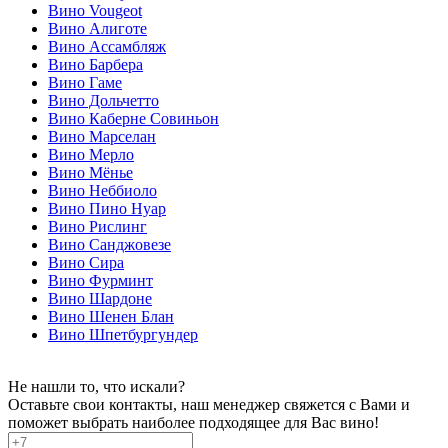
Вино Vougeot
Вино Алиготе
Вино Ассамбляж
Вино Барбера
Вино Гаме
Вино Дольчетто
Вино Каберне Совиньон
Вино Марселан
Вино Мерло
Вино Мёнье
Вино Неббиоло
Вино Пино Нуар
Вино Рислинг
Вино Санджовезе
Вино Сира
Вино Фурминт
Вино Шардоне
Вино Шенен Блан
Вино Шпетбургундер
Не нашли то, что искали?
Оставьте свои контакты, наш менеджер свяжется с Вами и
поможет выбрать наиболее подходящее для Вас вино!