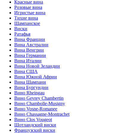
Красные вина
Розовые вина
Игристые вина
Тихие вина
Шампанское
Виски
Ратафья
Вина Франции
Вина Австралии
Вина Венгрии
Вина Германии
Вина Италии
Вина Новой Зеландии
Вина США
Вина Южной Африи
Вина Шампани
Вина Бургундии
Вино Rheingau
Вино Gevrey Chambertin
Вино Chambolle-Musigny
Вино Vosne-Romanee
Вино Chassagne-Montrachet
Вино Clos Vougeot
Шотландский виски
Французский виски