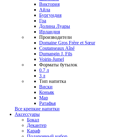
Виктория
Айла
Бургундия
Гоа
Долина Луары
Ирландия
Производители
Domaine Gros Frère et Sœur
Coutanseaux Aîné
Dumangin J. Fils
Voirin-Jumel
Форматы бутылок
0.7 л
3 л
Тип напитка
Виски
Коньяк
Мар
Ратафья
Все крепкие напитки
Аксессуары
Бокал
Декантер
Караф
Подарочный набор