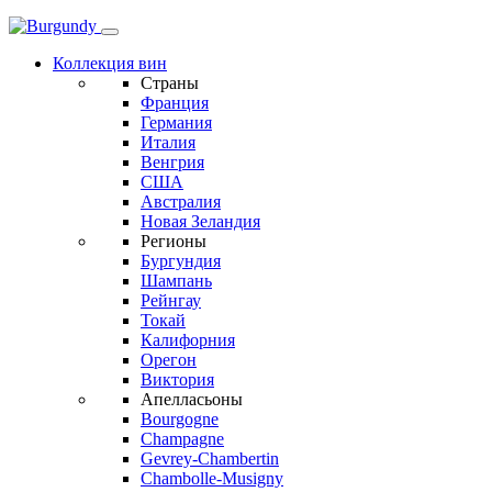
Коллекция вин
Страны
Франция
Германия
Италия
Венгрия
США
Австралия
Новая Зеландия
Регионы
Бургундия
Шампань
Рейнгау
Токай
Калифорния
Орегон
Виктория
Апелласьоны
Bourgogne
Champagne
Gevrey-Chambertin
Chambolle-Musigny