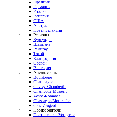
Франция
Германия
Италия
Венгрия
США
Австралия
Новая Зеландия
Регионы
Бургундия
Шампань
Рейнгау
Токай
Калифорния
Орегон
Виктория
Апелласьоны
Bourgogne
Champagne
Gevrey-Chambertin
Chambolle-Musigny
Vosne-Romanee
Chassagne-Montrachet
Clos Vougeot
Производители
Domaine de la Vougeraie