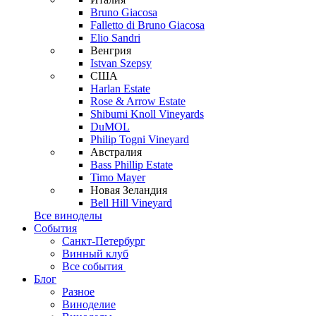
Bruno Giacosa
Falletto di Bruno Giacosa
Elio Sandri
Венгрия
Istvan Szepsy
США
Harlan Estate
Rose & Arrow Estate
Shibumi Knoll Vineyards
DuMOL
Philip Togni Vineyard
Австралия
Bass Phillip Estate
Timo Mayer
Новая Зеландия
Bell Hill Vineyard
Все виноделы
События
Санкт-Петербург
Винный клуб
Все события
Блог
Разное
Виноделие