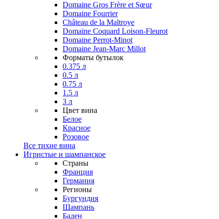
Domaine Gros Frère et Sœur
Domaine Fourrier
Château de la Maltroye
Domaine Coquard Loison-Fleurot
Domaine Perrot-Minot
Domaine Jean-Marc Millot
Форматы бутылок
0.375 л
0.5 л
0.75 л
1.5 л
3 л
Цвет вина
Белое
Красное
Розовое
Все тихие вина
Игристые и шампанское
Страны
Франция
Германия
Регионы
Бургундия
Шампань
Баден