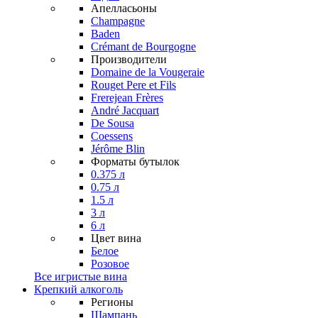
Апелласьоны
Champagne
Baden
Crémant de Bourgogne
Производители
Domaine de la Vougeraie
Rouget Pere et Fils
Frerejean Frères
André Jacquart
De Sousa
Coessens
Jérôme Blin
Форматы бутылок
0.375 л
0.75 л
1.5 л
3 л
6 л
Цвет вина
Белое
Розовое
Все игристые вина
Крепкий алкоголь
Регионы
Шампань