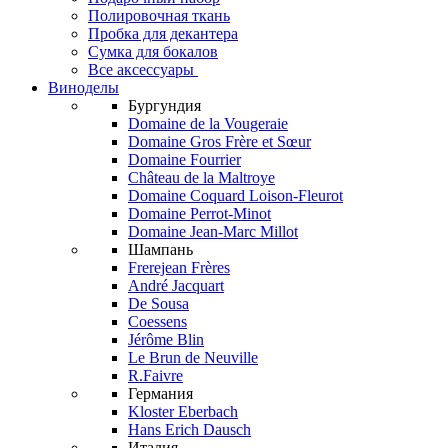
Полировочная ткань
Пробка для декантера
Сумка для бокалов
Все аксессуары
Виноделы
Бургундия
Domaine de la Vougeraie
Domaine Gros Frère et Sœur
Domaine Fourrier
Château de la Maltroye
Domaine Coquard Loison-Fleurot
Domaine Perrot-Minot
Domaine Jean-Marc Millot
Шампань
Frerejean Frères
André Jacquart
De Sousa
Coessens
Jérôme Blin
Le Brun de Neuville
R.Faivre
Германия
Kloster Eberbach
Hans Erich Dausch
Италия